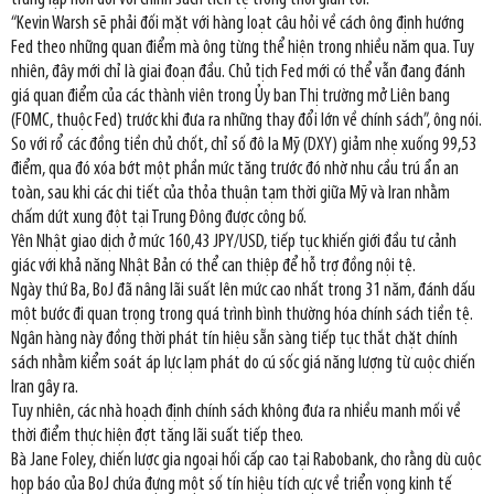
“Kevin Warsh sẽ phải đối mặt với hàng loạt câu hỏi về cách ông định hướng
Fed theo những quan điểm mà ông từng thể hiện trong nhiều năm qua. Tuy
nhiên, đây mới chỉ là giai đoạn đầu. Chủ tịch Fed mới có thể vẫn đang đánh
giá quan điểm của các thành viên trong Ủy ban Thị trường mở Liên bang
(FOMC, thuộc Fed) trước khi đưa ra những thay đổi lớn về chính sách”, ông nói.
So với rổ các đồng tiền chủ chốt, chỉ số đô la Mỹ (DXY) giảm nhẹ xuống 99,53
điểm, qua đó xóa bớt một phần mức tăng trước đó nhờ nhu cầu trú ẩn an
toàn, sau khi các chi tiết của thỏa thuận tạm thời giữa Mỹ và Iran nhằm
chấm dứt xung đột tại Trung Đông được công bố.
Yên Nhật giao dịch ở mức 160,43 JPY/USD, tiếp tục khiến giới đầu tư cảnh
giác với khả năng Nhật Bản có thể can thiệp để hỗ trợ đồng nội tệ.
Ngày thứ Ba, BoJ đã nâng lãi suất lên mức cao nhất trong 31 năm, đánh dấu
một bước đi quan trọng trong quá trình bình thường hóa chính sách tiền tệ.
Ngân hàng này đồng thời phát tín hiệu sẵn sàng tiếp tục thắt chặt chính
sách nhằm kiểm soát áp lực lạm phát do cú sốc giá năng lượng từ cuộc chiến
Iran gây ra.
Tuy nhiên, các nhà hoạch định chính sách không đưa ra nhiều manh mối về
thời điểm thực hiện đợt tăng lãi suất tiếp theo.
Bà Jane Foley, chiến lược gia ngoại hối cấp cao tại Rabobank, cho rằng dù cuộc
họp báo của BoJ chứa đựng một số tín hiệu tích cực về triển vọng kinh tế