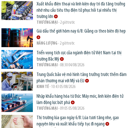
Xuất khẩu điện thoại và linh kiện duy trì đà tăng trưởng
nhờ nhu cầu tiêu thụ điện tử phục hồi tại nhiều thị
trường lớn
THƯƠNG MẠI
- 2 giờ trước
Giá dầu thế giới hôm nay 6/8: Giằng co theo biên độ hẹp
NĂNG LƯỢNG
- 2 giờ trước
Triển vọng tích cực của ngành điện tử Việt Nam tại thị
trường Bắc Mỹ
THƯƠNG MẠI
- 08:30 04/08/2026
Trung Quốc bảo vệ mô hình tăng trưởng trước thềm đàm
phán thương mại với Mỹ và EU
KINH TẾ
- 10:43 05/08/2026
Nhập khẩu hàng hóa từ Đức: Máy móc, linh kiện điện tử
làm động lực bứt phá
THƯƠNG MẠI
- 09:05 05/08/2026
Thị trường lúa gạo ngày 6/8: Lúa tươi tăng nhẹ, gạo
nguyên liệu và xuất khẩu tiếp tục đi ngang