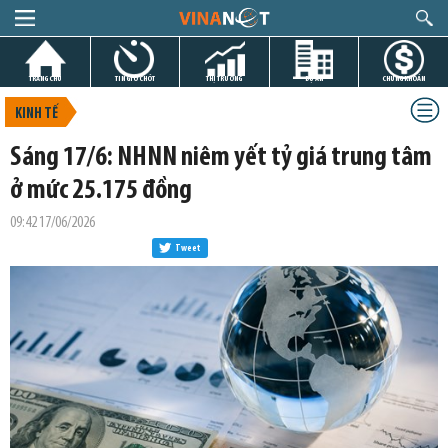
TRANG CHỦ
TIN GIỜ CHÓT
THỊ TRƯỜNG
DỰ ÁN
CHỨNG KHOÁN
KINH TẾ
Sáng 17/6: NHNN niêm yết tỷ giá trung tâm
ở mức 25.175 đồng
09:42 17/06/2026
Tweet