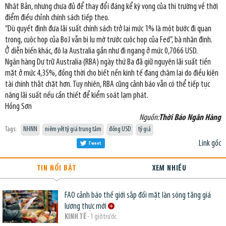
Nhật Bản, nhưng chưa đủ để thay đổi đáng kể kỳ vọng của thị trường về thời
điểm điều chỉnh chính sách tiếp theo.
“Dù quyết định đưa lãi suất chính sách trở lại mức 1% là một bước đi quan
trọng, cuộc họp của BoJ vẫn bị lu mờ trước cuộc họp của Fed”, bà nhận định.
Ở diễn biến khác, đô la Australia gần như đi ngang ở mức 0,7066 USD.
Ngân hàng Dự trữ Australia (RBA) ngày thứ Ba đã giữ nguyên lãi suất tiền
mặt ở mức 4,35%, đồng thời cho biết nền kinh tế đang chậm lại do điều kiện
tài chính thắt chặt hơn. Tuy nhiên, RBA cũng cảnh báo vẫn có thể tiếp tục
nâng lãi suất nếu cần thiết để kiểm soát lạm phát.
Hồng Sơn
Nguồn:
Thời Báo Ngân Hàng
Tags:
NHNN
niêm yết tỷ giá trung tâm
đồng USD
tỷ giá
Link gốc
Tweet
TIN NỔI BẬT
XEM NHIỀU
FAO cảnh báo thế giới sắp đối mặt làn sóng tăng giá
lương thực mới
KINH TẾ
- 1 giờ trước