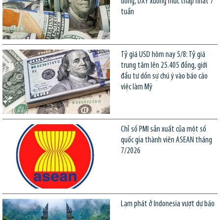
đồng, DXY xuống mức thấp nhất 7
tuần
Tỷ giá USD hôm nay 5/8: Tỷ giá
trung tâm lên 25.405 đồng, giới
đầu tư dồn sự chú ý vào báo cáo
việc làm Mỹ
Chỉ số PMI sản xuất của một số
quốc gia thành viên ASEAN tháng
7/2026
Lạm phát ở Indonesia vượt dự báo