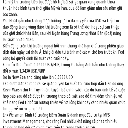
tâm lý thị trường tiếp tục được hỗ trợ bởi sự lạc quan xung quanh thỏa
thuận hòa bình tạm thời giữa Mỹ và Iran, qua đó làm giảm nhu cầu nắm giữ
bạc xanh.
Yên Nhật gần như không được hưởng lợi từ đà suy yếu của USD và tiếp tục
dao động trong vùng được thị trường xem là có thể kích hoạt sự can thiệp
của giới chức Nhật Bản, sau khi Ngân hàng Trung ương Nhật Bản (BoJ) nâng
lãi suất như dự báo.
Biến động trên thị trường ngoại hối nhìn chung khá hạn chế trong phiên giao
dịch đầu ngày tại châu Á, khi giới đầu tư tránh mở các vị thế lớn trước khi Fed
công bố quyết định lãi suất vào cuối ngày.
Euro ổn định ở mức 1,1611 USD/EUR, trong khi bảng Anh hầu như không thay
đổi ở mức 1,3430 USD/GBP.
Đô la New Zealand tăng nhẹ lên 0,5833 USD.
Fed được dự báo rộng rãi sẽ giữ nguyên lãi suất tại cuộc họp đầu tiên do ông
Kevin Warsh chủ trì. Tuy nhiên, tuyên bố chính sách, các dự báo kinh tế và cuộc
họp báo sau đó sẽ được thị trường theo dõi sát sao để tìm kiếm tín hiệu về
khả năng Fed từ bỏ xu hướng thiên về nới lỏng khi ngày càng nhiều quan chức
lo ngại về rủi ro lạm phát.
Erik Weisman, Kinh tế trưởng kiêm Quản lý danh mục đầu tư tại MFS
Investment Management, cho rằng Fed nhiều khả năng sẽ phát tín hiệu
trung lập hơn đối với chính sách tiền tệ trong thời gian tới.