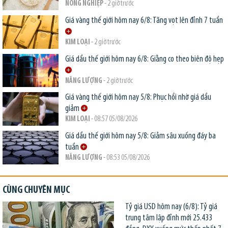
NÔNG NGHIỆP
- 2 giờ trước
Giá vàng thế giới hôm nay 6/8: Tăng vọt lên đỉnh 7 tuần
KIM LOẠI
- 2 giờ trước
Giá dầu thế giới hôm nay 6/8: Giằng co theo biên độ hẹp
NĂNG LƯỢNG
- 2 giờ trước
Giá vàng thế giới hôm nay 5/8: Phục hồi nhờ giá dầu
giảm
KIM LOẠI
- 08:57 05/08/2026
Giá dầu thế giới hôm nay 5/8: Giảm sâu xuống đáy ba
tuần
NĂNG LƯỢNG
- 08:53 05/08/2026
CÙNG CHUYÊN MỤC
Tỷ giá USD hôm nay (6/8): Tỷ giá
trung tâm lập đỉnh mới 25.433