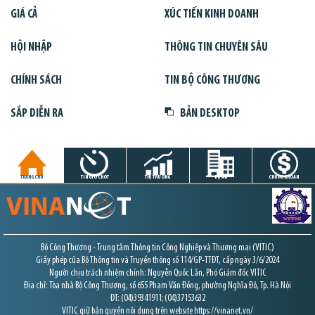
GIÁ CẢ
XÚC TIẾN KINH DOANH
HỘI NHẬP
THÔNG TIN CHUYÊN SÂU
CHÍNH SÁCH
TIN BỘ CÔNG THƯƠNG
SẮP DIỄN RA
BẢN DESKTOP
TRANG CHỦ
TIN GIỜ CHÓT
THỊ TRƯỜNG
DỰ ÁN
CHỨNG KHOÁN
Bộ Công Thương - Trung tâm Thông tin Công Nghiệp và Thương mại (VITIC)
Giấy phép của Bộ Thông tin và Truyền thông số 114/GP-TTĐT, cấp ngày 3/6/2024
Người chịu trách nhiệm chính: Nguyễn Quốc Lân, Phó Giám đốc VITIC
Địa chỉ: Tòa nhà Bộ Công Thương, số 655 Phạm Văn Đồng, phường Nghĩa Đô, Tp. Hà Nội
ĐT: (04)39341911; (04)37153632
VITIC giữ bản quyền nội dung trên website https://vinanet.vn/