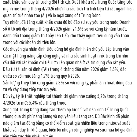
xuất khẩu vẫn duy trì tương đối tích cực. Xuất khẩu của Trung Quốc tăng tốc
mạnh mẽ trong tháng 4/2026 nhờ nhu cầu tích trữ linh kiện từ các ngành liên
quan trí tuệ nhân tạo (AI) và lo ngại xung đột Trung Đông.
Tuy nhiên, đà tăng xuất khẩu chưa đủ bù đắp sự suy yếu trong nước. Doanh
số ô tô nội địa trong tháng 4/2026 giảm 21,6% so với cùng kỳ năm trước,
đánh dấu tháng giảm thứ bảy liên tiếp, cho thấy người tiêu dùng vẫn thận
trọng với các khoản chi tiêu lớn.
Các chuyên gia nhận định tiêu dùng hộ gia đình hiện chủ yếu tập trung vào
các mặt hàng nâng cấp công nghệ và nhu cầu sinh hoạt nhỏ, trong khi nhu
cầu đối với các khoản chi tiêu lớn liên quan nhà ở và tín dụng vẫn rất yếu.
Đầu tư tài sản cố định (FAI) trong 4 tháng đầu năm 2026 giảm 1,6%, đảo
chiều so với mức tăng 1,7% trong quý I/2026.
Sản lượng thép thô cũng giảm 2,8% so với cùng kỳ, phản ánh hoạt động đầu
tư và xây dựng tiếp tục suy yếu.
Dù vậy, tỷ lệ thất nghiệp tại thành thị giảm nhẹ xuống 5,2% trong tháng
4/2026 từ mức 5,4% của tháng trước.
Xung đột Trung Đông đang tạo thêm áp lực đối với nền kinh tế Trung Quốc
thông qua chi phí năng lượng và nguyên liệu tăng cao. Dù Bắc Kinh đã phần
nào giảm tác động bằng cơ chế kiểm soát giá nhiên liệu trong nước và xuất
khẩu vẫn duy trì khả quan, biên lợi nhuận công nghiệp và sức mua hộ gia đình
vãn tiếp tục chịu nhiều sức ép.