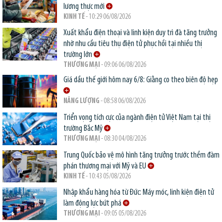
lương thực mới
KINH TẾ
- 10:29 06/08/2026
Xuất khẩu điện thoại và linh kiện duy trì đà tăng trưởng
nhờ nhu cầu tiêu thụ điện tử phục hồi tại nhiều thị
trường lớn
THƯƠNG MẠI
- 09:06 06/08/2026
Giá dầu thế giới hôm nay 6/8: Giằng co theo biên độ hẹp
NĂNG LƯỢNG
- 08:58 06/08/2026
Triển vọng tích cực của ngành điện tử Việt Nam tại thị
trường Bắc Mỹ
THƯƠNG MẠI
- 08:30 04/08/2026
Trung Quốc bảo vệ mô hình tăng trưởng trước thềm đàm
phán thương mại với Mỹ và EU
KINH TẾ
- 10:43 05/08/2026
Nhập khẩu hàng hóa từ Đức: Máy móc, linh kiện điện tử
làm động lực bứt phá
THƯƠNG MẠI
- 09:05 05/08/2026