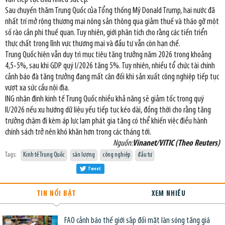
Sau chuyến thăm Trung Quốc của Tổng thống Mỹ Donald Trump, hai nước đã
nhất trí mở rộng thương mại nông sản thông qua giảm thuế và tháo gỡ một
số rào cản phi thuế quan. Tuy nhiên, giới phân tích cho rằng các tiến triển
thực chất trong lĩnh vực thương mại và đầu tư vẫn còn hạn chế.
Trung Quốc hiện vẫn duy trì mục tiêu tăng trưởng năm 2026 trong khoảng
4,5-5%, sau khi GDP quý I/2026 tăng 5%. Tuy nhiên, nhiều tổ chức tài chính
cảnh báo đà tăng trưởng đang mất cân đối khi sản xuất công nghiệp tiếp tục
vượt xa sức cầu nội địa.
ING nhận định kinh tế Trung Quốc nhiều khả năng sẽ giảm tốc trong quý
II/2026 nếu xu hướng dữ liệu yếu tiếp tục kéo dài, đồng thời cho rằng tăng
trưởng chậm đi kèm áp lực lạm phát gia tăng có thể khiến việc điều hành
chính sách trở nên khó khăn hơn trong các tháng tới.
Nguồn:
Vinanet/VITIC (Theo Reuters)
Tags:
Kinh tế Trung Quốc
sản lượng
công nghiệp
đầu tư
Tweet
TIN NỔI BẬT
XEM NHIỀU
FAO cảnh báo thế giới sắp đối mặt làn sóng tăng giá