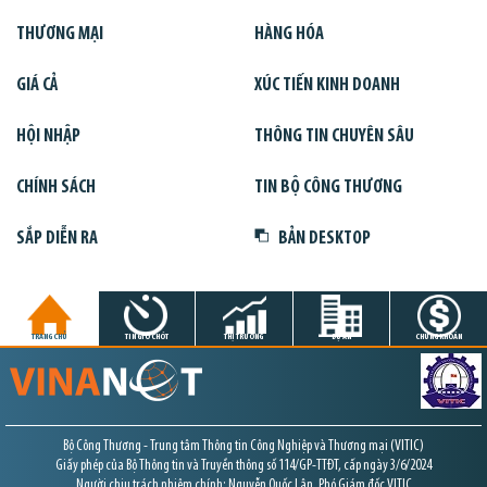
THƯƠNG MẠI
HÀNG HÓA
GIÁ CẢ
XÚC TIẾN KINH DOANH
HỘI NHẬP
THÔNG TIN CHUYÊN SÂU
CHÍNH SÁCH
TIN BỘ CÔNG THƯƠNG
SẮP DIỄN RA
BẢN DESKTOP
TRANG CHỦ
TIN GIỜ CHÓT
THỊ TRƯỜNG
DỰ ÁN
CHỨNG KHOÁN
Bộ Công Thương - Trung tâm Thông tin Công Nghiệp và Thương mại (VITIC)
Giấy phép của Bộ Thông tin và Truyền thông số 114/GP-TTĐT, cấp ngày 3/6/2024
Người chịu trách nhiệm chính: Nguyễn Quốc Lân, Phó Giám đốc VITIC