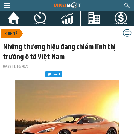
TRANG CHỦ
TIN GIỜ CHÓT
THỊ TRƯỜNG
DỰ ÁN
CHỨNG KHOÁN
KINH TẾ
Những thương hiệu đang chiếm lĩnh thị
trường ô tô Việt Nam
09:38 11/10/2020
Tweet