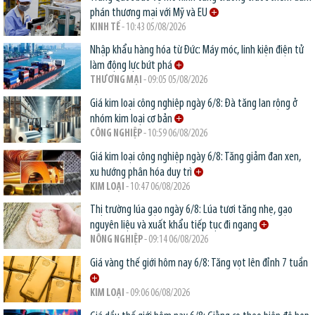
phán thương mại với Mỹ và EU
KINH TẾ
- 10:43 05/08/2026
Nhập khẩu hàng hóa từ Đức: Máy móc, linh kiện điện tử
làm động lực bứt phá
THƯƠNG MẠI
- 09:05 05/08/2026
Giá kim loại công nghiệp ngày 6/8: Đà tăng lan rộng ở
nhóm kim loại cơ bản
CÔNG NGHIỆP
- 10:59 06/08/2026
Giá kim loại công nghiệp ngày 6/8: Tăng giảm đan xen,
xu hướng phân hóa duy trì
KIM LOẠI
- 10:47 06/08/2026
Thị trường lúa gạo ngày 6/8: Lúa tươi tăng nhẹ, gạo
nguyên liệu và xuất khẩu tiếp tục đi ngang
NÔNG NGHIỆP
- 09:14 06/08/2026
Giá vàng thế giới hôm nay 6/8: Tăng vọt lên đỉnh 7 tuần
KIM LOẠI
- 09:06 06/08/2026