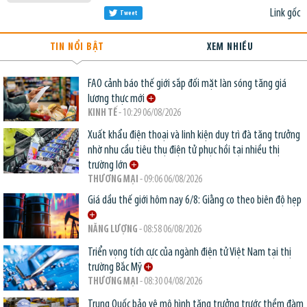
Link gốc
Tweet
TIN NỔI BẬT
XEM NHIỀU
FAO cảnh báo thế giới sắp đối mặt làn sóng tăng giá
lương thực mới
KINH TẾ
- 10:29 06/08/2026
Xuất khẩu điện thoại và linh kiện duy trì đà tăng trưởng
nhờ nhu cầu tiêu thụ điện tử phục hồi tại nhiều thị
trường lớn
THƯƠNG MẠI
- 09:06 06/08/2026
Giá dầu thế giới hôm nay 6/8: Giằng co theo biên độ hẹp
NĂNG LƯỢNG
- 08:58 06/08/2026
Triển vọng tích cực của ngành điện tử Việt Nam tại thị
trường Bắc Mỹ
THƯƠNG MẠI
- 08:30 04/08/2026
Trung Quốc bảo vệ mô hình tăng trưởng trước thềm đàm