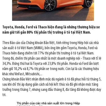
Toyota, Honda, Ford và Thaco hiện đang là những thương hiệu xe
nắm giữ tới gần 80% thị phần thị trường ô tô tại Việt Nam.
Theo Báo cáo của Chứng khoán Bảo Việt, tính riêng trong Hiệp hội các nhà
sản xuất ô tô Việt Nam (VAMA), bốn ông lớn gồm Toyota, Honda, Ford và
Thaco hiện đang chiếm tới 77% thị phần thị trường ô tô tại Việt Nam.
Trong đó, chiếm thị phần cao nhất là một doanh nghiệp nội - Thaco với tỉ lệ
34,3%. Đứng thứ hai là Toyota với 23,8% thị phần. Honda và Ford lần lượt
nắm giữ 10,2% và 8,7% thị phần xe trong nước. Còn lại là các thương hiệu
khác như VinFast, Mitsubishi,...
Chứng khoán Bảo Việt nhận định mặc dù ngành ô tô đã phục hồi từ tháng 5,
sau khi chỉ thị áp dụng giãn cách xã hội kết thúc và đã ghi nhận mức tăng
trưởng trong tháng 7, nhưng sang đầu tháng 8, đà tăng đã không được duy
trì.