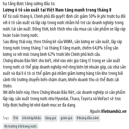
hạ tầng được tăng cường đầu tư.
Lượng ô tô sản xuất tại Việt Nam tăng mạnh trong tháng 8
Kể từ cuối tháng 6, Chính phủ đã quyết định cắt giảm 50% lệ phí trước bạ đối
với ô tô sản xuất và lắp ráp trong nước nhằm hỗ trợ các doanh nghiệp trong
nước tái sản xuất. Đồng thời, kích thích nhu cầu mua các sản phẩm xe lắp ráp
hoàn toàn trong nước.
Sau động thái này, theo thống kê của VAMA, sản lượng xe sản xuất, lắp ráp
trong nước trong tháng 7 và tháng 8 tăng mạnh, chiếm 64,8% tổng sản
lượng so với mức trung bình 62% trước khi Chính phủ kích cầu.
Chứng khoán Bảo Việt cho biết, nhờ vào việc gia tăng tỉ trọng xe sản xuất
trong nước có thể giúp doanh nghiệp mở rộng biên lợi nhuận gộp, các nhà sản
xuất và đại lí ô tô có thể giảm giá nhằm giảm lượng hàng tồn kho trong bối
cảnh thị trường chuyển biến chậm chạm, khiến doanh thu có thể được cải
thiện.
Với diễn biến này, theo Chứng khoán Bảo Việt, các doanh nghiệp có sản phẩm
lắp ráp, sản xuất trong nước như Hyundai, Thaco, Toyota và VinFast sẽ trực
tiếp được hưởng lợi nhờ danh mục xe đa dạng.
Nguồn:
Vietnambiz.vn
Tags:
Ô tô
ô tô nhập khẩu
tăng giá
giảm giá
8 tháng đầu năm
thị trường ô tô trong nước