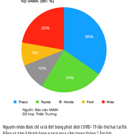
Nguyên nhân được chỉ ra là đợt bùng phát dịch COVID-19 lần thứ hai tại Đà
Nẵng và tâm lí khách hàng e ngại mua sắm trong tháng 7 Âm lịch.