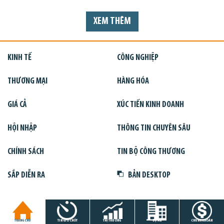
XEM THÊM
KINH TẾ
CÔNG NGHIỆP
THƯƠNG MẠI
HÀNG HÓA
GIÁ CẢ
XÚC TIẾN KINH DOANH
HỘI NHẬP
THÔNG TIN CHUYÊN SÂU
CHÍNH SÁCH
TIN BỘ CÔNG THƯƠNG
SẮP DIỄN RA
BẢN DESKTOP
TRANG CHỦ
TIN GIỜ CHÓT
THỊ TRƯỜNG
DỰ ÁN
CHỨNG KHOÁN