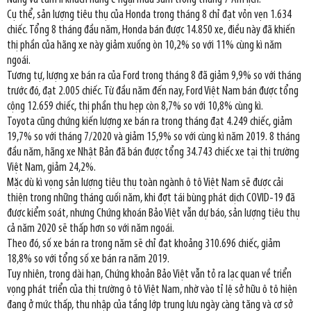
Cụ thể, sản lượng tiêu thụ của Honda trong tháng 8 chỉ đạt vỏn vẹn 1.634
chiếc. Tổng 8 tháng đầu năm, Honda bán được 14.850 xe, điều này đã khiến
thị phần của hãng xe này giảm xuống òn 10,2% so với 11% cùng kì năm
ngoái.
Tương tự, lượng xe bán ra của Ford trong tháng 8 đã giảm 9,9% so với tháng
trước đó, đạt 2.005 chiếc. Từ đầu năm đến nay, Ford Việt Nam bán được tổng
cộng 12.659 chiếc, thị phần thu hẹp còn 8,7% so với 10,8% cùng kì.
Toyota cũng chứng kiến lượng xe bán ra trong tháng đạt 4.249 chiếc, giảm
19,7% so với tháng 7/2020 và giảm 15,9% so với cùng kì năm 2019. 8 tháng
đầu năm, hãng xe Nhật Bản đã bán được tổng 34.743 chiếc xe tại thị trường
Việt Nam, giảm 24,2%.
Mặc dù kì vọng sản lượng tiêu thụ toàn ngành ô tô Việt Nam sẽ được cải
thiện trong những tháng cuối năm, khi đợt tái bùng phát dịch COVID-19 đã
được kiểm soát, nhưng Chứng khoán Bảo Việt vẫn dự báo, sản lượng tiêu thụ
cả năm 2020 sẽ thấp hơn so với năm ngoái.
Theo đó, số xe bán ra trong năm sẽ chỉ đạt khoảng 310.696 chiếc, giảm
18,8% so với tổng số xe bán ra năm 2019.
Tuy nhiên, trong dài hạn, Chứng khoản Bảo Việt vẫn tỏ ra lạc quan về triển
vọng phát triển của thị trường ô tô Việt Nam, nhờ vào tỉ lệ sở hữu ô tô hiện
đang ở mức thấp, thu nhập của tầng lớp trung lưu ngày càng tăng và cơ sở