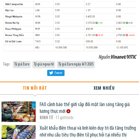
Nguồn:
Vinanet/VITIC
Tags:
Tỷ giá Euro
Tỷ giá ngoại tệ
Tỷ giá Euro ngày 4/7/2025
Tweet
TIN NỔI BẬT
XEM NHIỀU
FAO cảnh báo thế giới sắp đối mặt làn sóng tăng giá
lương thực mới
KINH TẾ
- 11 giờ trước
Xuất khẩu điện thoại và linh kiện duy trì đà tăng trưởng
nhờ nhu cầu tiêu thụ điện tử phục hồi tại nhiều thị