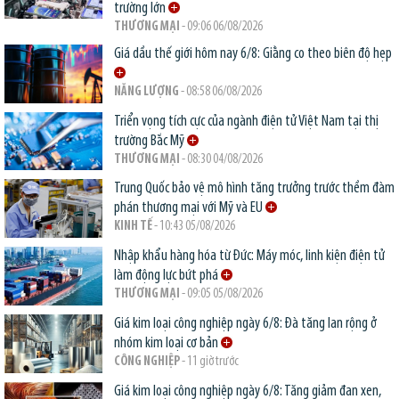
trường lớn
THƯƠNG MẠI
- 09:06 06/08/2026
Giá dầu thế giới hôm nay 6/8: Giằng co theo biên độ hẹp
NĂNG LƯỢNG
- 08:58 06/08/2026
Triển vọng tích cực của ngành điện tử Việt Nam tại thị
trường Bắc Mỹ
THƯƠNG MẠI
- 08:30 04/08/2026
Trung Quốc bảo vệ mô hình tăng trưởng trước thềm đàm
phán thương mại với Mỹ và EU
KINH TẾ
- 10:43 05/08/2026
Nhập khẩu hàng hóa từ Đức: Máy móc, linh kiện điện tử
làm động lực bứt phá
THƯƠNG MẠI
- 09:05 05/08/2026
Giá kim loại công nghiệp ngày 6/8: Đà tăng lan rộng ở
nhóm kim loại cơ bản
CÔNG NGHIỆP
- 11 giờ trước
Giá kim loại công nghiệp ngày 6/8: Tăng giảm đan xen,