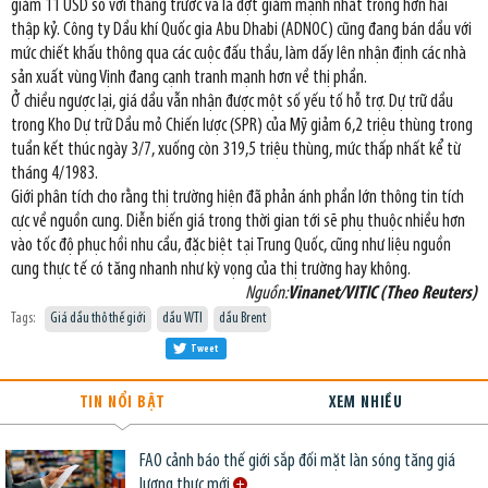
giảm 11 USD so với tháng trước và là đợt giảm mạnh nhất trong hơn hai
thập kỷ. Công ty Dầu khí Quốc gia Abu Dhabi (ADNOC) cũng đang bán dầu với
mức chiết khấu thông qua các cuộc đấu thầu, làm dấy lên nhận định các nhà
sản xuất vùng Vịnh đang cạnh tranh mạnh hơn về thị phần.
Ở chiều ngược lại, giá dầu vẫn nhận được một số yếu tố hỗ trợ. Dự trữ dầu
trong Kho Dự trữ Dầu mỏ Chiến lược (SPR) của Mỹ giảm 6,2 triệu thùng trong
tuần kết thúc ngày 3/7, xuống còn 319,5 triệu thùng, mức thấp nhất kể từ
tháng 4/1983.
Giới phân tích cho rằng thị trường hiện đã phản ánh phần lớn thông tin tích
cực về nguồn cung. Diễn biến giá trong thời gian tới sẽ phụ thuộc nhiều hơn
vào tốc độ phục hồi nhu cầu, đặc biệt tại Trung Quốc, cũng như liệu nguồn
cung thực tế có tăng nhanh như kỳ vọng của thị trường hay không.
Nguồn:
Vinanet/VITIC (Theo Reuters)
Tags:
Giá dầu thô thế giới
dầu WTI
dầu Brent
Tweet
TIN NỔI BẬT
XEM NHIỀU
FAO cảnh báo thế giới sắp đối mặt làn sóng tăng giá
lương thực mới