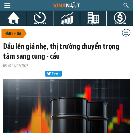
TRANG CHỦ
TIN GIỜ CHÓT
THỊ TRƯỜNG
DỰ ÁN
CHỨNG KHOÁN
HÀNG HÓA
Dầu lên giá nhẹ, thị trường chuyển trọng
tâm sang cung - cầu
08:49 07/07/2026
Tweet