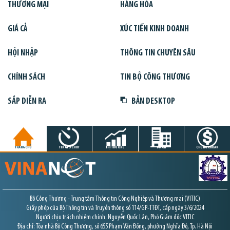
THƯƠNG MẠI
HÀNG HÓA
GIÁ CẢ
XÚC TIẾN KINH DOANH
HỘI NHẬP
THÔNG TIN CHUYÊN SÂU
CHÍNH SÁCH
TIN BỘ CÔNG THƯƠNG
SẮP DIỄN RA
BẢN DESKTOP
TRANG CHỦ
TIN GIỜ CHÓT
THỊ TRƯỜNG
DỰ ÁN
CHỨNG KHOÁN
Bộ Công Thương - Trung tâm Thông tin Công Nghiệp và Thương mại (VITIC)
Giấy phép của Bộ Thông tin và Truyền thông số 114/GP-TTĐT, cấp ngày 3/6/2024
Người chịu trách nhiệm chính: Nguyễn Quốc Lân, Phó Giám đốc VITIC
Địa chỉ: Tòa nhà Bộ Công Thương, số 655 Phạm Văn Đồng, phường Nghĩa Đô, Tp. Hà Nội