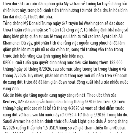
theo dõi sát các cuộc đàm phán giữa Mỹ và Iran về tương lai tuyến hàng hải
chiến lược này, trong bối cảnh tiến trình hướng tới một thỏa thuận hòa bình
lâu dài chưa đạt bước đột phá.
Tổng thống Mỹ Donald Trump ngày 6/7 tuyên bố Washington sẽ đạt được
thỏa thuận với Iran hoặc sẽ "hoàn tất công việc", tái khẳng định khả năng sử
dụng biện pháp quân sự sau lễ tang cựu lãnh tụ tối cao Iran Ayatollah Ali
Khamenei. Dù vậy, giới phân tích cho rằng việc nguồn cung phục hồi đã làm
giảm phần lớn mức phí rủi ro địa chính trị, song thị trường vẫn thận trọng
trước tính bền vững của lệnh ngừng bắn hiện nay.
OPEC+ cuối tuần qua quyết định nâng mục tiêu sản lượng thêm 188.000
thùng/ngày từ tháng 8/2026, sau các mức tăng tương tự trong tháng 6 và
tháng 7/2026. Tuy nhiên, phần lớn mức tăng này mới chỉ nằm trên kế hoạch
do xung đột trước đó đã làm gián đoạn hoạt động xuất khẩu của nhiều nước
vùng Vịnh.
Các tín hiệu gia tăng nguồn cung ngày càng rõ nét. Theo ước tính của
Reuters, UAE đã nâng sản lượng dầu trong tháng 6/2026 lên trên 3,8 triệu
thùng/ngày, mức cao nhất kể từ tháng 4/2020 và vượt cả thời điểm trước
xung đột với Iran, sau khi nước này rời OPEC+ từ tháng 5/2026. Trong khi đó,
Saudi Aramco hạ giá bán chính thức dầu Arab Light giao châu Á trong tháng
8/2026 xuống thấp hơn 1,5 USD/thùng so với giá tham chiếu Oman/Dubai,