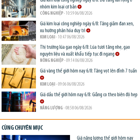
Giá kim loại công nghiệp ngày 6/8: Đà tăng lan rộng ở
nhóm kim loại cơ bản
CÔNG NGHIỆP
- 10:59 06/08/2026
Giá kim loại công nghiệp ngày 6/8: Tăng giảm đan xen,
xu hướng phân hóa duy trì
KIM LOẠI
- 10:47 06/08/2026
Thị trường lúa gạo ngày 6/8: Lúa tươi tăng nhẹ, gạo
nguyên liệu và xuất khẩu tiếp tục đi ngang
NÔNG NGHIỆP
- 09:14 06/08/2026
Giá vàng thế giới hôm nay 6/8: Tăng vọt lên đỉnh 7 tuần
KIM LOẠI
- 09:06 06/08/2026
Giá dầu thế giới hôm nay 6/8: Giằng co theo biên độ hẹp
NĂNG LƯỢNG
- 08:58 06/08/2026
CÙNG CHUYÊN MỤC
Giá năng lượng thế giới hôm nay