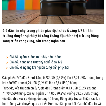
Giá dầu lên nhẹ trong phiên giao dịch châu Á sáng 7/7 khi thị
trường chuyển sự chú ý từ căng thẳng địa chính trị ở Trung Đông
sang triển vọng cung, cầu trong ngắn hạn.
Giá dầu giảm xuống mức đáy bốn tháng
Giá dầu tăng nhẹ trước kỳ nghỉ lễ tại Mỹ
Giá dầu đi ngang khi nguồn cung dần phục hồi
Đầu phiên 7/7, dầu Brent tăng 0,28 USD (0,39%) lên 72,29 USD/thùng, trong
khi dầu WTI tăng 0,29 USD (0,26%) lên 68,84 USD/thùng.
Trước đó, kết thúc phiên 6/7, giá dầu Brent giảm 0,13 USD (0,2%) xuống
71,99 USD/thùng, còn WTI giảm 0,14 USD (0,2%) xuống 68,55 USD/thùng.
Giá dầu chịu sức ép khi nguồn cung từ Trung Đông tiếp tục cải thiện sau khi
hoạt động vận chuyển qua eo biển Hormuz dần phục hồi. Các nhà đầu tư vẫn