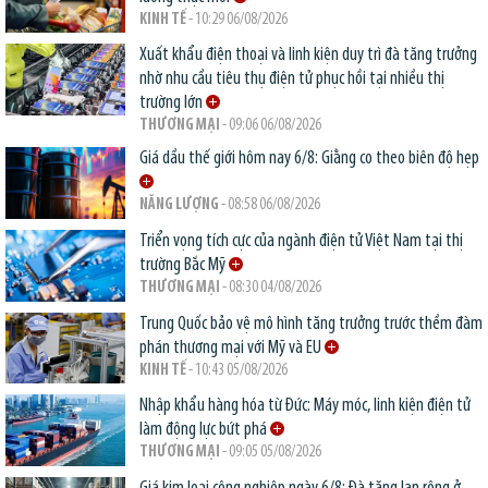
KINH TẾ
- 10:29 06/08/2026
Xuất khẩu điện thoại và linh kiện duy trì đà tăng trưởng
nhờ nhu cầu tiêu thụ điện tử phục hồi tại nhiều thị
trường lớn
THƯƠNG MẠI
- 09:06 06/08/2026
Giá dầu thế giới hôm nay 6/8: Giằng co theo biên độ hẹp
NĂNG LƯỢNG
- 08:58 06/08/2026
Triển vọng tích cực của ngành điện tử Việt Nam tại thị
trường Bắc Mỹ
THƯƠNG MẠI
- 08:30 04/08/2026
Trung Quốc bảo vệ mô hình tăng trưởng trước thềm đàm
phán thương mại với Mỹ và EU
KINH TẾ
- 10:43 05/08/2026
Nhập khẩu hàng hóa từ Đức: Máy móc, linh kiện điện tử
làm động lực bứt phá
THƯƠNG MẠI
- 09:05 05/08/2026