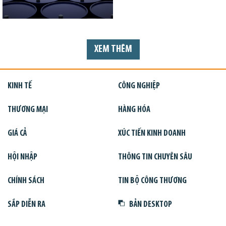
XEM THÊM
KINH TẾ
CÔNG NGHIỆP
THƯƠNG MẠI
HÀNG HÓA
GIÁ CẢ
XÚC TIẾN KINH DOANH
HỘI NHẬP
THÔNG TIN CHUYÊN SÂU
CHÍNH SÁCH
TIN BỘ CÔNG THƯƠNG
SẮP DIỄN RA
BẢN DESKTOP