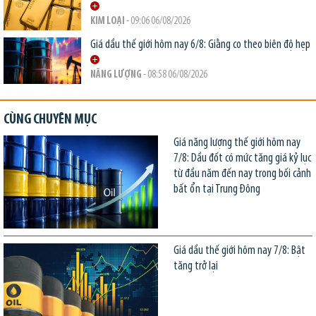
KIM LOẠI
- 09:06 06/08/2026
Giá dầu thế giới hôm nay 6/8: Giằng co theo biên độ hẹp
NĂNG LƯỢNG
- 08:58 06/08/2026
CÙNG CHUYÊN MỤC
Giá năng lượng thế giới hôm nay
7/8: Dầu đốt có mức tăng giá kỷ lục
từ đầu năm đến nay trong bối cảnh
bất ổn tại Trung Đông
Giá dầu thế giới hôm nay 7/8: Bật
tăng trở lại