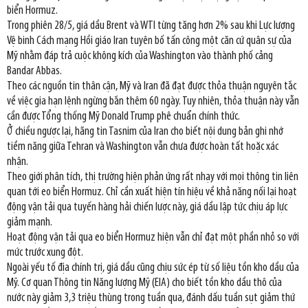
biển Hormuz.
Trong phiên 28/5, giá dầu Brent và WTI từng tăng hơn 2% sau khi Lực lượng
Vệ binh Cách mạng Hồi giáo Iran tuyên bố tấn công một căn cứ quân sự của
Mỹ nhằm đáp trả cuộc không kích của Washington vào thành phố cảng
Bandar Abbas.
Theo các nguồn tin thân cận, Mỹ và Iran đã đạt được thỏa thuận nguyên tắc
về việc gia hạn lệnh ngừng bắn thêm 60 ngày. Tuy nhiên, thỏa thuận này vẫn
cần được Tổng thống Mỹ Donald Trump phê chuẩn chính thức.
Ở chiều ngược lại, hãng tin Tasnim của Iran cho biết nội dung bản ghi nhớ
tiềm năng giữa Tehran và Washington vẫn chưa được hoàn tất hoặc xác
nhận.
Theo giới phân tích, thị trường hiện phản ứng rất nhạy với mọi thông tin liên
quan tới eo biển Hormuz. Chỉ cần xuất hiện tín hiệu về khả năng nối lại hoạt
động vận tải qua tuyến hàng hải chiến lược này, giá dầu lập tức chịu áp lực
giảm mạnh.
Hoạt động vận tải qua eo biển Hormuz hiện vẫn chỉ đạt một phần nhỏ so với
mức trước xung đột.
Ngoài yếu tố địa chính trị, giá dầu cũng chịu sức ép từ số liệu tồn kho dầu của
Mỹ. Cơ quan Thông tin Năng lượng Mỹ (EIA) cho biết tồn kho dầu thô của
nước này giảm 3,3 triệu thùng trong tuần qua, đánh dấu tuần sụt giảm thứ