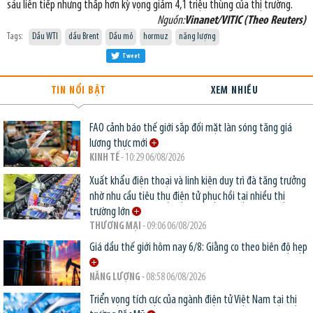
sáu liên tiếp nhưng thấp hơn kỳ vọng giảm 4,1 triệu thùng của thị trường.
Nguồn:
Vinanet/VITIC (Theo Reuters)
Tags:
Dầu WTI
dầu Brent
Dầu mỏ
hormuz
năng lượng
Tweet
TIN NỔI BẬT
XEM NHIỀU
FAO cảnh báo thế giới sắp đối mặt làn sóng tăng giá
lương thực mới
KINH TẾ
- 10:29 06/08/2026
Xuất khẩu điện thoại và linh kiện duy trì đà tăng trưởng
nhờ nhu cầu tiêu thụ điện tử phục hồi tại nhiều thị
trường lớn
THƯƠNG MẠI
- 09:06 06/08/2026
Giá dầu thế giới hôm nay 6/8: Giằng co theo biên độ hẹp
NĂNG LƯỢNG
- 08:58 06/08/2026
Triển vọng tích cực của ngành điện tử Việt Nam tại thị