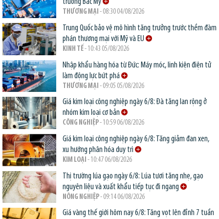
trường Bắc Mỹ
THƯƠNG MẠI
- 08:30 04/08/2026
Trung Quốc bảo vệ mô hình tăng trưởng trước thềm đàm
phán thương mại với Mỹ và EU
KINH TẾ
- 10:43 05/08/2026
Nhập khẩu hàng hóa từ Đức: Máy móc, linh kiện điện tử
làm động lực bứt phá
THƯƠNG MẠI
- 09:05 05/08/2026
Giá kim loại công nghiệp ngày 6/8: Đà tăng lan rộng ở
nhóm kim loại cơ bản
CÔNG NGHIỆP
- 10:59 06/08/2026
Giá kim loại công nghiệp ngày 6/8: Tăng giảm đan xen,
xu hướng phân hóa duy trì
KIM LOẠI
- 10:47 06/08/2026
Thị trường lúa gạo ngày 6/8: Lúa tươi tăng nhẹ, gạo
nguyên liệu và xuất khẩu tiếp tục đi ngang
NÔNG NGHIỆP
- 09:14 06/08/2026
Giá vàng thế giới hôm nay 6/8: Tăng vọt lên đỉnh 7 tuần