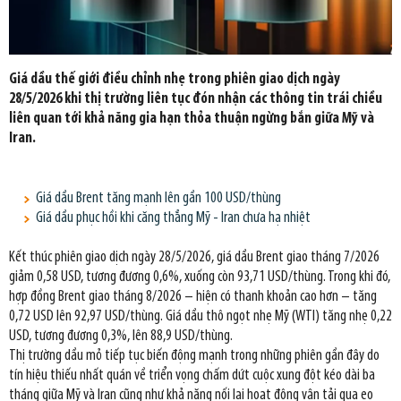
Giá dầu thế giới điều chỉnh nhẹ trong phiên giao dịch ngày
28/5/2026 khi thị trường liên tục đón nhận các thông tin trái chiều
liên quan tới khả năng gia hạn thỏa thuận ngừng bắn giữa Mỹ và
Iran.
Giá dầu Brent tăng mạnh lên gần 100 USD/thùng
Giá dầu phục hồi khi căng thẳng Mỹ - Iran chưa hạ nhiệt
Kết thúc phiên giao dịch ngày 28/5/2026, giá dầu Brent giao tháng 7/2026
giảm 0,58 USD, tương đương 0,6%, xuống còn 93,71 USD/thùng. Trong khi đó,
hợp đồng Brent giao tháng 8/2026 – hiện có thanh khoản cao hơn – tăng
0,72 USD lên 92,97 USD/thùng. Giá dầu thô ngọt nhẹ Mỹ (WTI) tăng nhẹ 0,22
USD, tương đương 0,3%, lên 88,9 USD/thùng.
Thị trường dầu mỏ tiếp tục biến động mạnh trong những phiên gần đây do
tín hiệu thiếu nhất quán về triển vọng chấm dứt cuộc xung đột kéo dài ba
tháng giữa Mỹ và Iran cũng như khả năng nối lại hoạt động vận tải qua eo