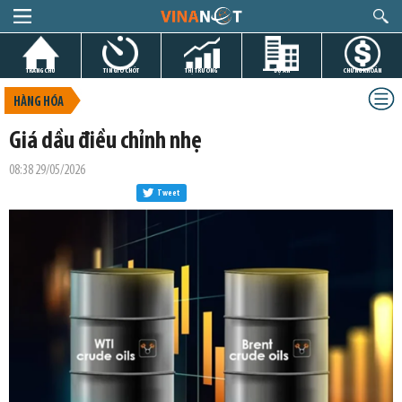
TRANG CHỦ
TIN GIỜ CHÓT
THỊ TRƯỜNG
DỰ ÁN
CHỨNG KHOÁN
HÀNG HÓA
Giá dầu điều chỉnh nhẹ
08:38 29/05/2026
Tweet