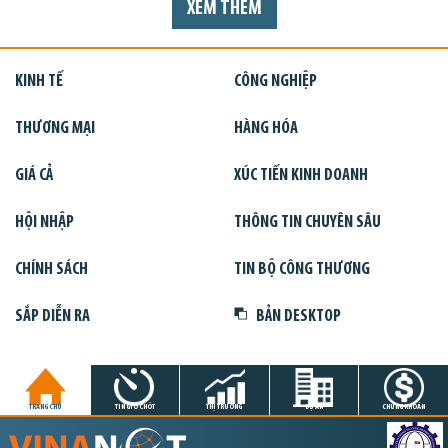
XEM THÊM
KINH TẾ
CÔNG NGHIỆP
THƯƠNG MẠI
HÀNG HÓA
GIÁ CẢ
XÚC TIẾN KINH DOANH
HỘI NHẬP
THÔNG TIN CHUYÊN SÂU
CHÍNH SÁCH
TIN BỘ CÔNG THƯƠNG
SẮP DIỄN RA
BẢN DESKTOP
TRANG CHỦ
TIN GIỜ CHÓT
THỊ TRƯỜNG
DỰ ÁN
CHỨNG KHOÁN