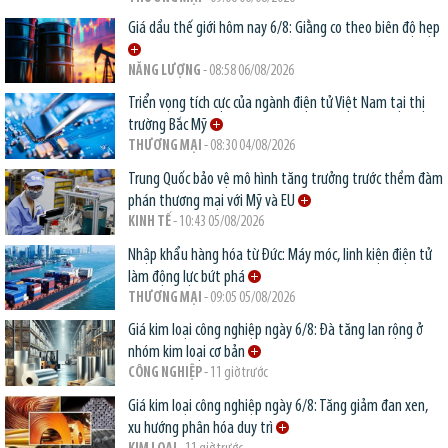
Giá dầu thế giới hôm nay 6/8: Giằng co theo biên độ hẹp
NĂNG LƯỢNG
- 08:58 06/08/2026
Triển vọng tích cực của ngành điện tử Việt Nam tại thị
trường Bắc Mỹ
THƯƠNG MẠI
- 08:30 04/08/2026
Trung Quốc bảo vệ mô hình tăng trưởng trước thềm đàm
phán thương mại với Mỹ và EU
KINH TẾ
- 10:43 05/08/2026
Nhập khẩu hàng hóa từ Đức: Máy móc, linh kiện điện tử
làm động lực bứt phá
THƯƠNG MẠI
- 09:05 05/08/2026
Giá kim loại công nghiệp ngày 6/8: Đà tăng lan rộng ở
nhóm kim loại cơ bản
CÔNG NGHIỆP
- 11 giờ trước
Giá kim loại công nghiệp ngày 6/8: Tăng giảm đan xen,
xu hướng phân hóa duy trì