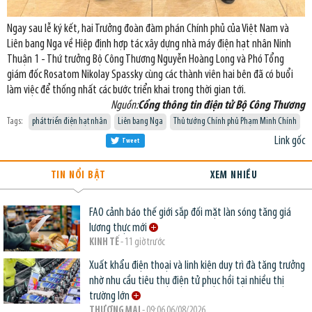
Ngay sau lễ ký kết, hai Trưởng đoàn đàm phán Chính phủ của Việt Nam và
Liên bang Nga về Hiệp định hợp tác xây dựng nhà máy điện hạt nhân Ninh
Thuận 1 - Thứ trưởng Bộ Công Thương Nguyễn Hoàng Long và Phó Tổng
giám đốc Rosatom Nikolay Spassky cùng các thành viên hai bên đã có buổi
làm việc để thống nhất các bước triển khai trong thời gian tới.
Nguồn:
Cổng thông tin điện tử Bộ Công Thương
Tags:
phát triển điện hạt nhân
Liên bang Nga
Thủ tướng Chính phủ Phạm Minh Chính
Link gốc
Tweet
TIN NỔI BẬT
XEM NHIỀU
FAO cảnh báo thế giới sắp đối mặt làn sóng tăng giá
lương thực mới
KINH TẾ
- 11 giờ trước
Xuất khẩu điện thoại và linh kiện duy trì đà tăng trưởng
nhờ nhu cầu tiêu thụ điện tử phục hồi tại nhiều thị
trường lớn
THƯƠNG MẠI
- 09:06 06/08/2026