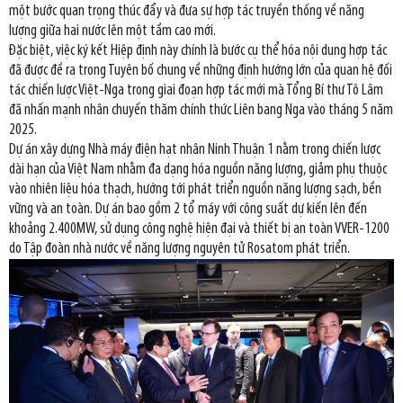
một bước quan trọng thúc đẩy và đưa sự hợp tác truyền thống về năng
lượng giữa hai nước lên một tầm cao mới.
Đặc biệt, việc ký kết Hiệp định này chính là bước cụ thể hóa nội dung hợp tác
đã được đề ra trong Tuyên bố chung về những định hướng lớn của quan hệ đối
tác chiến lược Việt-Nga trong giai đoạn hợp tác mới mà Tổng Bí thư Tô Lâm
đã nhấn mạnh nhân chuyến thăm chính thức Liên bang Nga vào tháng 5 năm
2025.
Dự án xây dựng Nhà máy điện hạt nhân Ninh Thuận 1 nằm trong chiến lược
dài hạn của Việt Nam nhằm đa dạng hóa nguồn năng lượng, giảm phụ thuộc
vào nhiên liệu hóa thạch, hướng tới phát triển nguồn năng lượng sạch, bền
vững và an toàn. Dự án bao gồm 2 tổ máy với công suất dự kiến lên đến
khoảng 2.400MW, sử dụng công nghệ hiện đại và thiết bị an toàn VVER-1200
do Tập đoàn nhà nước về năng lượng nguyên tử Rosatom phát triển.