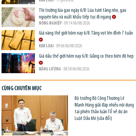
KIM LOẠI
- 11 giờ trước
Thị trường lúa gạo ngày 6/8: Lúa tươi tăng nhẹ, gạo
nguyên liệu và xuất khẩu tiếp tục đi ngang
NÔNG NGHIỆP
- 09:14 06/08/2026
Giá vàng thế giới hôm nay 6/8: Tăng vọt lên đỉnh 7 tuần
KIM LOẠI
- 09:06 06/08/2026
Giá dầu thế giới hôm nay 6/8: Giằng co theo biên độ hẹp
NĂNG LƯỢNG
- 08:58 06/08/2026
CÙNG CHUYÊN MỤC
Bộ trưởng Bộ Công Thương Lê
Mạnh Hùng giải đáp nhiều nội dung
tại phiên thảo luận Tổ về dự án
Luật Dầu khí (sửa đổi)