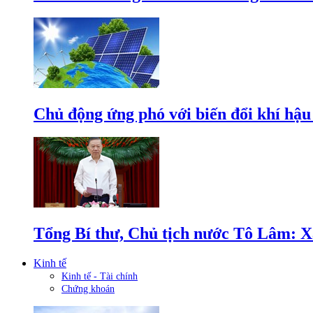
Chủ động ứng phó với biến đổi khí hậu
Tổng Bí thư, Chủ tịch nước Tô Lâm: Xâ
Kinh tế
Kinh tế - Tài chính
Chứng khoán