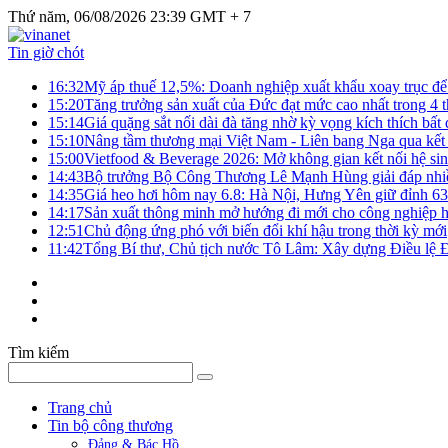
Thứ năm, 06/08/2026 23:39 GMT + 7
Tin giờ chót
16:32
Mỹ áp thuế 12,5%: Doanh nghiệp xuất khẩu xoay trục để g
15:20
Tăng trưởng sản xuất của Đức đạt mức cao nhất trong 4 
15:14
Giá quặng sắt nối dài đà tăng nhờ kỳ vọng kích thích bấ
15:10
Nâng tầm thương mại Việt Nam - Liên bang Nga qua kết 
15:00
Vietfood & Beverage 2026: Mở không gian kết nối hệ si
14:43
Bộ trưởng Bộ Công Thương Lê Mạnh Hùng giải đáp nhiều 
14:35
Giá heo hơi hôm nay 6.8: Hà Nội, Hưng Yên giữ đỉnh 6
14:17
Sản xuất thông minh mở hướng đi mới cho công nghiệp h
12:51
Chủ động ứng phó với biến đổi khí hậu trong thời kỳ mới
11:42
Tổng Bí thư, Chủ tịch nước Tô Lâm: Xây dựng Điều lệ Đả
Tìm kiếm
Trang chủ
Tin bộ công thương
Đảng & Bác Hồ