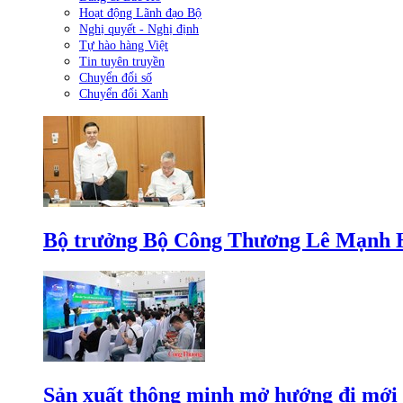
Hoạt động Lãnh đạo Bộ
Nghị quyết - Nghị định
Tự hào hàng Việt
Tin tuyên truyền
Chuyển đổi số
Chuyển đổi Xanh
Bộ trưởng Bộ Công Thương Lê Mạnh Hùn
Sản xuất thông minh mở hướng đi mới 