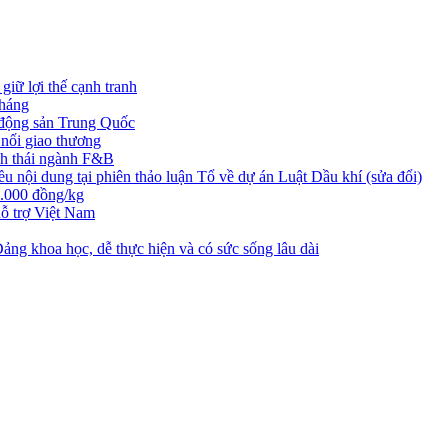
iữ lợi thế cạnh tranh
tháng
t động sản Trung Quốc
nối giao thương
nh thái ngành F&B
nội dung tại phiên thảo luận Tổ về dự án Luật Dầu khí (sửa đổi)
3.000 đồng/kg
ỗ trợ Việt Nam
ng khoa học, dễ thực hiện và có sức sống lâu dài