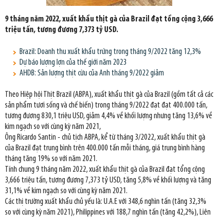
9 tháng năm 2022, xuất khẩu thịt gà của Brazil đạt tổng cộng 3,666
triệu tấn, tương đương 7,373 tỷ USD.
Brazil: Doanh thu xuất khẩu trứng trong tháng 9/2022 tăng 12,3%
Dự báo lượng lợn của thế giới năm 2023
AHDB: Sản lượng thịt cừu của Anh tháng 9/2022 giảm
Theo Hiệp hội Thịt Brazil (ABPA), xuất khẩu thịt gà của Brazil (gồm tất cả các
sản phẩm tươi sống và chế biến) trong tháng 9/2022 đạt đạt 400.000 tấn,
tương đương 830,1 triệu USD, giảm 4,4% về khối lượng nhưng tăng 13,6% về
kim ngạch so với cùng kỳ năm 2021,
Ông Ricardo Santin - chủ tịch ABPA, kể từ tháng 3/2022, xuất khẩu thịt gà
của Brazil đạt trung bình trên 400.000 tấn mỗi tháng, giá trung bình hàng
tháng tăng 19% so với năm 2021.
Tính chung 9 tháng năm 2022, xuất khẩu thịt gà của Brazil đạt tổng cộng
3,666 triệu tấn, tương đương 7,373 tỷ USD, tăng 5,8% về khối lượng và tăng
31,1% về kim ngạch so với cùng kỳ năm 2021.
Các thị trường xuất khẩu chủ yếu là: U.A.E với 348,6 nghìn tấn (tăng 32,3%
so với cùng kỳ năm 2021), Philippines với 188,7 nghìn tấn (tăng 42,2%), Liên