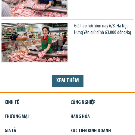
Giá heo hơi hôm nay 6/8: Hà Nội,
Hưng Yên giữ đỉnh 63.000 đồng/kg
XEM THÊM
KINH TẾ
CÔNG NGHIỆP
THƯƠNG MẠI
HÀNG HÓA
GIÁ CẢ
XÚC TIẾN KINH DOANH