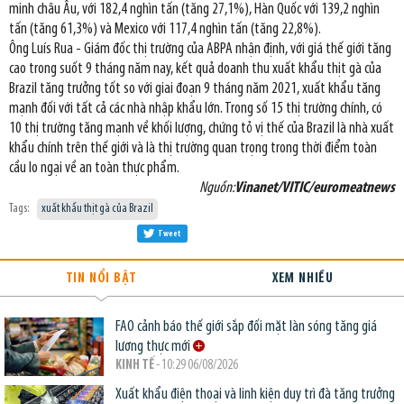
minh châu Âu, với 182,4 nghìn tấn (tăng 27,1%), Hàn Quốc với 139,2 nghìn
tấn (tăng 61,3%) và Mexico với 117,4 nghìn tấn (tăng 22,8%).
Ông Luís Rua - Giám đốc thị trường của ABPA nhận định, với giá thế giới tăng
cao trong suốt 9 tháng năm nay, kết quả doanh thu xuất khẩu thịt gà của
Brazil tăng trưởng tốt so với giai đoạn 9 tháng năm 2021, xuất khẩu tăng
mạnh đối với tất cả các nhà nhập khẩu lớn. Trong số 15 thị trường chính, có
10 thị trường tăng mạnh về khối lượng, chứng tỏ vị thế của Brazil là nhà xuất
khẩu chính trên thế giới và là thị trường quan trọng trong thời điểm toàn
cầu lo ngại về an toàn thực phẩm.
Nguồn:
Vinanet/VITIC/euromeatnews
Tags:
xuất khẩu thịt gà của Brazil
Tweet
TIN NỔI BẬT
XEM NHIỀU
FAO cảnh báo thế giới sắp đối mặt làn sóng tăng giá
lương thực mới
KINH TẾ
- 10:29 06/08/2026
Xuất khẩu điện thoại và linh kiện duy trì đà tăng trưởng