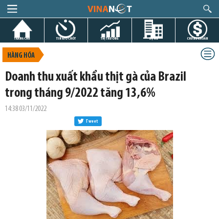
TRANG CHỦ
TIN GIỜ CHÓT
THỊ TRƯỜNG
DỰ ÁN
CHỨNG KHOÁN
HÀNG HÓA
Doanh thu xuất khẩu thịt gà của Brazil
trong tháng 9/2022 tăng 13,6%
14:38 03/11/2022
Tweet