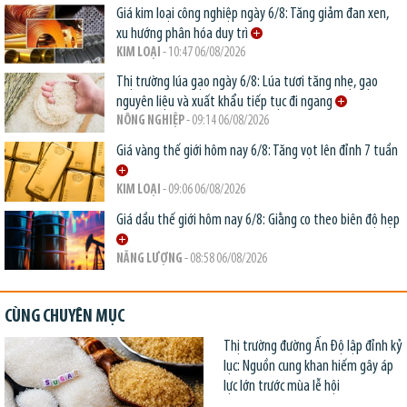
Giá kim loại công nghiệp ngày 6/8: Tăng giảm đan xen,
xu hướng phân hóa duy trì
KIM LOẠI
- 10:47 06/08/2026
Thị trường lúa gạo ngày 6/8: Lúa tươi tăng nhẹ, gạo
nguyên liệu và xuất khẩu tiếp tục đi ngang
NÔNG NGHIỆP
- 09:14 06/08/2026
Giá vàng thế giới hôm nay 6/8: Tăng vọt lên đỉnh 7 tuần
KIM LOẠI
- 09:06 06/08/2026
Giá dầu thế giới hôm nay 6/8: Giằng co theo biên độ hẹp
NĂNG LƯỢNG
- 08:58 06/08/2026
CÙNG CHUYÊN MỤC
Thị trường đường Ấn Độ lập đỉnh kỷ
lục: Nguồn cung khan hiếm gây áp
lực lớn trước mùa lễ hội