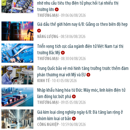
nhờ nhu cầu tiêu thụ điện tử phục hồi tại nhiều thị
trường lớn
THƯƠNG MẠI
- 09:06 06/08/2026
Giá dầu thế giới hôm nay 6/8: Giằng co theo biên độ hẹp
NĂNG LƯỢNG
- 08:58 06/08/2026
Triển vọng tích cực của ngành điện tử Việt Nam tại thị
trường Bắc Mỹ
THƯƠNG MẠI
- 08:30 04/08/2026
Trung Quốc bảo vệ mô hình tăng trưởng trước thềm đàm
phán thương mại với Mỹ và EU
KINH TẾ
- 10:43 05/08/2026
Nhập khẩu hàng hóa từ Đức: Máy móc, linh kiện điện tử
làm động lực bứt phá
THƯƠNG MẠI
- 09:05 05/08/2026
Giá kim loại công nghiệp ngày 6/8: Đà tăng lan rộng ở
nhóm kim loại cơ bản
CÔNG NGHIỆP
- 10:59 06/08/2026