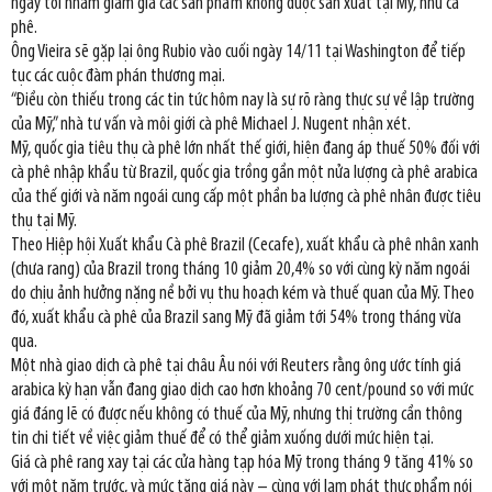
ngày tới nhằm giảm giá các sản phẩm không được sản xuất tại Mỹ, như cà
phê.
Ông Vieira sẽ gặp lại ông Rubio vào cuối ngày 14/11 tại Washington để tiếp
tục các cuộc đàm phán thương mại.
“Điều còn thiếu trong các tin tức hôm nay là sự rõ ràng thực sự về lập trường
của Mỹ,” nhà tư vấn và môi giới cà phê Michael J. Nugent nhận xét.
Mỹ, quốc gia tiêu thụ cà phê lớn nhất thế giới, hiện đang áp thuế 50% đối với
cà phê nhập khẩu từ Brazil, quốc gia trồng gần một nửa lượng cà phê arabica
của thế giới và năm ngoái cung cấp một phần ba lượng cà phê nhân được tiêu
thụ tại Mỹ.
Theo Hiệp hội Xuất khẩu Cà phê Brazil (Cecafe), xuất khẩu cà phê nhân xanh
(chưa rang) của Brazil trong tháng 10 giảm 20,4% so với cùng kỳ năm ngoái
do chịu ảnh hưởng nặng nề bởi vụ thu hoạch kém và thuế quan của Mỹ. Theo
đó, xuất khẩu cà phê của Brazil sang Mỹ đã giảm tới 54% trong tháng vừa
qua.
Một nhà giao dịch cà phê tại châu Âu nói với Reuters rằng ông ước tính giá
arabica kỳ hạn vẫn đang giao dịch cao hơn khoảng 70 cent/pound so với mức
giá đáng lẽ có được nếu không có thuế của Mỹ, nhưng thị trường cần thông
tin chi tiết về việc giảm thuế để có thể giảm xuống dưới mức hiện tại.
Giá cà phê rang xay tại các cửa hàng tạp hóa Mỹ trong tháng 9 tăng 41% so
với một năm trước, và mức tăng giá này – cùng với lạm phát thực phẩm nói