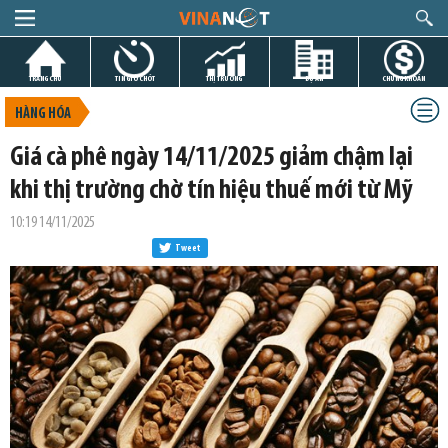
TRANG CHỦ
TIN GIỜ CHÓT
THỊ TRƯỜNG
DỰ ÁN
CHỨNG KHOÁN
HÀNG HÓA
Giá cà phê ngày 14/11/2025 giảm chậm lại
khi thị trường chờ tín hiệu thuế mới từ Mỹ
10:19 14/11/2025
Tweet