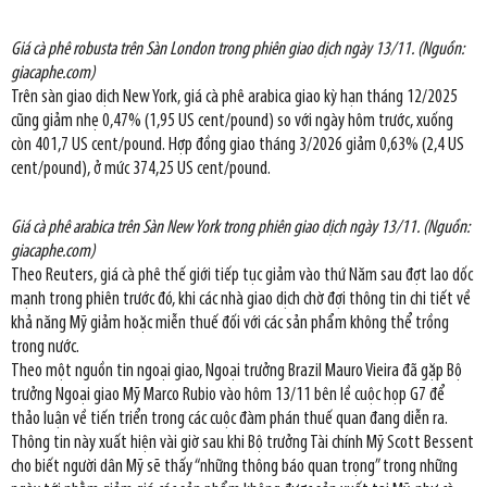
Giá cà phê robusta trên Sàn London trong phiên giao dịch ngày 13/11. (Nguồn:
giacaphe.com)
Trên sàn giao dịch New York, giá cà phê arabica giao kỳ hạn tháng 12/2025
cũng giảm nhẹ 0,47% (1,95 US cent/pound) so với ngày hôm trước, xuống
còn 401,7 US cent/pound. Hợp đồng giao tháng 3/2026 giảm 0,63% (2,4 US
cent/pound), ở mức 374,25 US cent/pound.
Giá cà phê arabica trên Sàn New York trong phiên giao dịch ngày 13/11. (Nguồn:
giacaphe.com)
Theo Reuters, giá cà phê thế giới tiếp tục giảm vào thứ Năm sau đợt lao dốc
mạnh trong phiên trước đó, khi các nhà giao dịch chờ đợi thông tin chi tiết về
khả năng Mỹ giảm hoặc miễn thuế đối với các sản phẩm không thể trồng
trong nước.
Theo một nguồn tin ngoại giao, Ngoại trưởng Brazil Mauro Vieira đã gặp Bộ
trưởng Ngoại giao Mỹ Marco Rubio vào hôm 13/11 bên lề cuộc họp G7 để
thảo luận về tiến triển trong các cuộc đàm phán thuế quan đang diễn ra.
Thông tin này xuất hiện vài giờ sau khi Bộ trưởng Tài chính Mỹ Scott Bessent
cho biết người dân Mỹ sẽ thấy “những thông báo quan trọng” trong những