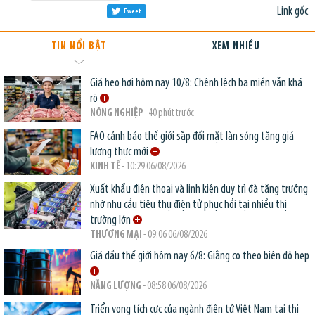
Link gốc
Tweet
TIN NỔI BẬT
XEM NHIỀU
Giá heo hơi hôm nay 10/8: Chênh lệch ba miền vẫn khá
rõ
NÔNG NGHIỆP
- 40 phút trước
FAO cảnh báo thế giới sắp đối mặt làn sóng tăng giá
lương thực mới
KINH TẾ
- 10:29 06/08/2026
Xuất khẩu điện thoại và linh kiện duy trì đà tăng trưởng
nhờ nhu cầu tiêu thụ điện tử phục hồi tại nhiều thị
trường lớn
THƯƠNG MẠI
- 09:06 06/08/2026
Giá dầu thế giới hôm nay 6/8: Giằng co theo biên độ hẹp
NĂNG LƯỢNG
- 08:58 06/08/2026
Triển vọng tích cực của ngành điện tử Việt Nam tại thị