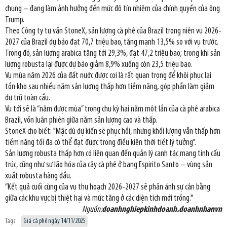
chung – đang làm ảnh hưởng đến mức độ tín nhiệm của chính quyền của ông
Trump.
Theo Công ty tư vấn StoneX, sản lượng cà phê của Brazil trong niên vụ 2026-
2027 của Brazil dự báo đạt 70,7 triệu bao, tăng mạnh 13,5% so với vụ trước.
Trong đó, sản lượng arabica tăng tới 29,3%, đạt 47,2 triệu bao; trong khi sản
lượng robusta lại được dự báo giảm 8,9% xuống còn 23,5 triệu bao.
Vụ mùa năm 2026 của đất nước được coi là rất quan trọng để khôi phục lại
tồn kho sau nhiều năm sản lượng thấp hơn tiềm năng, góp phần làm giảm
dự trữ toàn cầu.
Vụ tới sẽ là “năm được mùa” trong chu kỳ hai năm một lần của cà phê arabica
Brazil, vốn luân phiên giữa năm sản lượng cao và thấp.
StoneX cho biết: "Mặc dù dự kiến sẽ phục hồi, nhưng khối lượng vẫn thấp hơn
tiềm năng tối đa có thể đạt được trong điều kiện thời tiết lý tưởng".
Sản lượng robusta thấp hơn có liên quan đến quản lý canh tác mang tính cấu
trúc, cũng như sự lão hóa của cây cà phê ở bang Espirito Santo – vùng sản
xuất robusta hàng đầu.
“Kết quả cuối cùng của vụ thu hoạch 2026-2027 sẽ phản ánh sự cân bằng
giữa các khu vực bị thiệt hại và mức tăng ở các diện tích mới trồng."
Nguồn:
doanhnghiepkinhdoanh.doanhnhanvn
Tags:
Giá cà phê ngày 14/11/2025