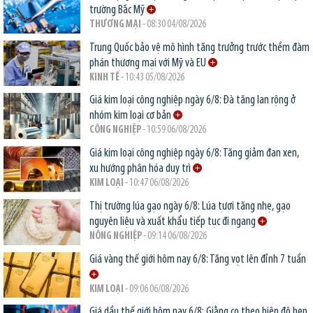
trường Bắc Mỹ
THƯƠNG MẠI
- 08:30 04/08/2026
Trung Quốc bảo vệ mô hình tăng trưởng trước thềm đàm
phán thương mại với Mỹ và EU
KINH TẾ
- 10:43 05/08/2026
Giá kim loại công nghiệp ngày 6/8: Đà tăng lan rộng ở
nhóm kim loại cơ bản
CÔNG NGHIỆP
- 10:59 06/08/2026
Giá kim loại công nghiệp ngày 6/8: Tăng giảm đan xen,
xu hướng phân hóa duy trì
KIM LOẠI
- 10:47 06/08/2026
Thị trường lúa gạo ngày 6/8: Lúa tươi tăng nhẹ, gạo
nguyên liệu và xuất khẩu tiếp tục đi ngang
NÔNG NGHIỆP
- 09:14 06/08/2026
Giá vàng thế giới hôm nay 6/8: Tăng vọt lên đỉnh 7 tuần
KIM LOẠI
- 09:06 06/08/2026
Giá dầu thế giới hôm nay 6/8: Giằng co theo biên độ hẹp