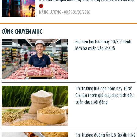
NĂNG LƯỢNG
- 08:58 06/08/2026
CÙNG CHUYÊN MỤC
Giá heo hơi hôm nay 10/8: Chênh
lệch ba miền vẫn khá rõ
Thị trường lúa gạo hôm nay 10/8:
Giá lúa thơm giữ giá, giao dịch đầu
tuần chưa sôi động
Thị trường đường Ấn Độ lập đỉnh kỷ