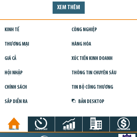
XEM THÊM
KINH TẾ
CÔNG NGHIỆP
THƯƠNG MẠI
HÀNG HÓA
GIÁ CẢ
XÚC TIẾN KINH DOANH
HỘI NHẬP
THÔNG TIN CHUYÊN SÂU
CHÍNH SÁCH
TIN BỘ CÔNG THƯƠNG
SẮP DIỄN RA
BẢN DESKTOP
TRANG CHỦ
TIN GIỜ CHÓT
THỊ TRƯỜNG
DỰ ÁN
CHỨNG KHOÁN