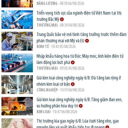
NĂNG LƯỢNG
- 08:58 06/08/2026
Triển vọng tích cực của ngành điện tử Việt Nam tại thị
trường Bắc Mỹ
THƯƠNG MẠI
- 08:30 04/08/2026
Trung Quốc bảo vệ mô hình tăng trưởng trước thềm đàm
phán thương mại với Mỹ và EU
KINH TẾ
- 10:43 05/08/2026
Nhập khẩu hàng hóa từ Đức: Máy móc, linh kiện điện tử
làm động lực bứt phá
THƯƠNG MẠI
- 09:05 05/08/2026
Giá kim loại công nghiệp ngày 6/8: Đà tăng lan rộng ở
nhóm kim loại cơ bản
CÔNG NGHIỆP
- 10:59 06/08/2026
Giá kim loại công nghiệp ngày 6/8: Tăng giảm đan xen,
xu hướng phân hóa duy trì
KIM LOẠI
- 10:47 06/08/2026
Thị trường lúa gạo ngày 6/8: Lúa tươi tăng nhẹ, gạo
nguyên liệu và xuất khẩu tiếp tục đi ngang