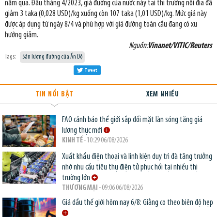
năm qua. Đầu tháng 4/2023, giá đường của nước này tại thị trường nội địa đã
giảm 3 taka (0,028 USD)/kg xuống còn 107 taka (1,01 USD)/kg. Mức giá này
được áp dụng từ ngày 8/4 và phù hợp với giá đường toàn cầu đang có xu
hướng giảm.
Nguồn:
Vinanet/VITIC/Reuters
Tags:
Sản lượng đường của Ấn Độ
Tweet
TIN NỔI BẬT
XEM NHIỀU
FAO cảnh báo thế giới sắp đối mặt làn sóng tăng giá
lương thực mới
KINH TẾ
- 10:29 06/08/2026
Xuất khẩu điện thoại và linh kiện duy trì đà tăng trưởng
nhờ nhu cầu tiêu thụ điện tử phục hồi tại nhiều thị
trường lớn
THƯƠNG MẠI
- 09:06 06/08/2026
Giá dầu thế giới hôm nay 6/8: Giằng co theo biên độ hẹp