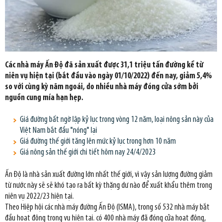
Các nhà máy Ấn Độ đã sản xuất được 31,1 triệu tấn đường kể từ
niên vụ hiện tại (bắt đầu vào ngày 01/10/2022) đến nay, giảm 5,4%
so với cùng kỳ năm ngoái, do nhiều nhà máy đóng cửa sớm bởi
nguồn cung mía hạn hẹp.
Giá đường bất ngờ lập kỷ lục trong vòng 12 năm, loại nông sản này của
Việt Nam bắt đầu "nóng" lại
Giá đường thế giới tăng lên mức kỷ lục trong hơn 10 năm
Giá nông sản thế giới chi tiết hôm nay 24/4/2023
Ấn Độ là nhà sản xuất đường lớn nhất thế giới, vì vậy sản lượng đường giảm
từ nước này sẽ sẽ khó tạo ra bất kỳ thặng dư nào để xuất khẩu thêm trong
niên vụ 2022/23 hiện tại.
Theo Hiệp hội các nhà máy đường Ấn Độ (ISMA), trong số 532 nhà máy bắt
đầu hoạt động trong vụ hiện tại. có 400 nhà máy đã đóng cửa hoạt động,