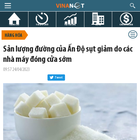
TRANG CHỦ
TIN GIỜ CHÓT
THỊ TRƯỜNG
DỰ ÁN
CHỨNG KHOÁN
HÀNG HÓA
Sản lượng đường của Ấn Độ sụt giảm do các
nhà máy đóng cửa sớm
09:57 24/04/2023
Tweet