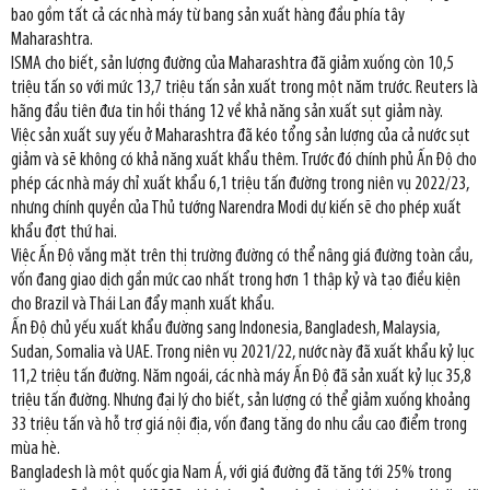
bao gồm tất cả các nhà máy từ bang sản xuất hàng đầu phía tây
Maharashtra.
ISMA cho biết, sản lượng đường của Maharashtra đã giảm xuống còn 10,5
triệu tấn so với mức 13,7 triệu tấn sản xuất trong một năm trước. Reuters là
hãng đầu tiên đưa tin hồi tháng 12 về khả năng sản xuất sụt giảm này.
Việc sản xuất suy yếu ở Maharashtra đã kéo tổng sản lượng của cả nước sụt
giảm và sẽ không có khả năng xuất khẩu thêm. Trước đó chính phủ Ấn Độ cho
phép các nhà máy chỉ xuất khẩu 6,1 triệu tấn đường trong niên vụ 2022/23,
nhưng chính quyền của Thủ tướng Narendra Modi dự kiến sẽ cho phép xuất
khẩu đợt thứ hai.
Việc Ấn Độ vắng mặt trên thị trường đường có thể nâng giá đường toàn cầu,
vốn đang giao dịch gần mức cao nhất trong hơn 1 thập kỷ và tạo điều kiện
cho Brazil và Thái Lan đẩy mạnh xuất khẩu.
Ấn Độ chủ yếu xuất khẩu đường sang Indonesia, Bangladesh, Malaysia,
Sudan, Somalia và UAE. Trong niên vụ 2021/22, nước này đã xuất khẩu kỷ lục
11,2 triệu tấn đường. Năm ngoái, các nhà máy Ấn Độ đã sản xuất kỷ lục 35,8
triệu tấn đường. Nhưng đại lý cho biết, sản lượng có thể giảm xuống khoảng
33 triệu tấn và hỗ trợ giá nội địa, vốn đang tăng do nhu cầu cao điểm trong
mùa hè.
Bangladesh là một quốc gia Nam Á, với giá đường đã tăng tới 25% trong