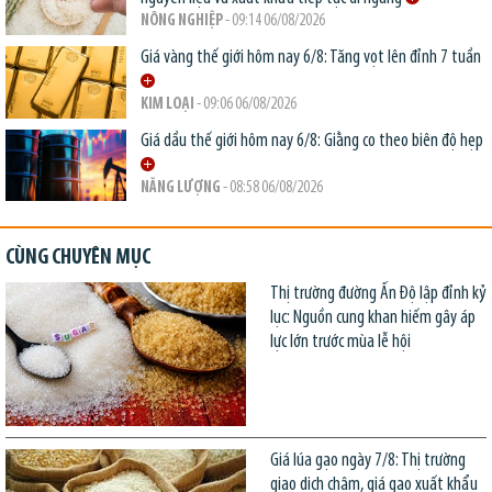
NÔNG NGHIỆP
- 09:14 06/08/2026
Giá vàng thế giới hôm nay 6/8: Tăng vọt lên đỉnh 7 tuần
KIM LOẠI
- 09:06 06/08/2026
Giá dầu thế giới hôm nay 6/8: Giằng co theo biên độ hẹp
NĂNG LƯỢNG
- 08:58 06/08/2026
CÙNG CHUYÊN MỤC
Thị trường đường Ấn Độ lập đỉnh kỷ
lục: Nguồn cung khan hiếm gây áp
lực lớn trước mùa lễ hội
Giá lúa gạo ngày 7/8: Thị trường
giao dịch chậm, giá gạo xuất khẩu