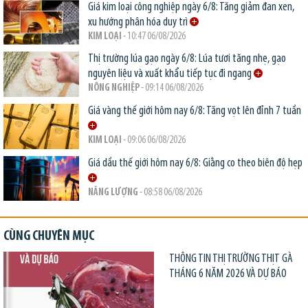
Giá kim loại công nghiệp ngày 6/8: Tăng giảm đan xen,
xu hướng phân hóa duy trì
KIM LOẠI
- 10:47 06/08/2026
Thị trường lúa gạo ngày 6/8: Lúa tươi tăng nhẹ, gạo
nguyên liệu và xuất khẩu tiếp tục đi ngang
NÔNG NGHIỆP
- 09:14 06/08/2026
Giá vàng thế giới hôm nay 6/8: Tăng vọt lên đỉnh 7 tuần
KIM LOẠI
- 09:06 06/08/2026
Giá dầu thế giới hôm nay 6/8: Giằng co theo biên độ hẹp
NĂNG LƯỢNG
- 08:58 06/08/2026
CÙNG CHUYÊN MỤC
THÔNG TIN THỊ TRƯỜNG THỊT GÀ
THÁNG 6 NĂM 2026 VÀ DỰ BÁO