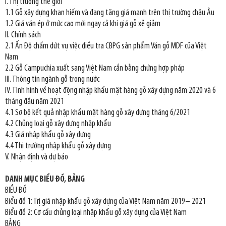
I. Thị trường thế giới
1.1 Gỗ xây dựng khan hiếm và đang tăng giá mạnh trên thị trường châu Âu
1.2 Giá ván ép ở mức cao mới ngay cả khi giá gỗ xẻ giảm
II. Chính sách
2.1 Ấn Độ chấm dứt vụ việc điều tra CBPG sản phẩm Ván gỗ MDF của Việt
Nam
2.2 Gỗ Campuchia xuất sang Việt Nam cần bằng chứng hợp pháp
III. Thông tin ngành gỗ trong nước
IV. Tình hình về hoạt động nhập khẩu mặt hàng gỗ xây dựng năm 2020 và 6
tháng đầu năm 2021
4.1 Sơ bộ kết quả nhập khẩu mặt hàng gỗ xây dựng tháng 6/2021
4.2 Chủng loại gỗ xây dựng nhập khẩu
4.3 Giá nhập khẩu gỗ xây dựng
4.4 Thị trường nhập khẩu gỗ xây dựng
V. Nhận định và dự báo
DANH MỤC BIỂU ĐỒ, BẢNG
BIỂU ĐỒ
Biểu đồ 1: Trị giá nhập khẩu gỗ xây dựng của Việt Nam năm 2019– 2021
Biểu đồ 2: Cơ cấu chủng loại nhập khẩu gỗ xây dựng của Việt Nam
BẢNG