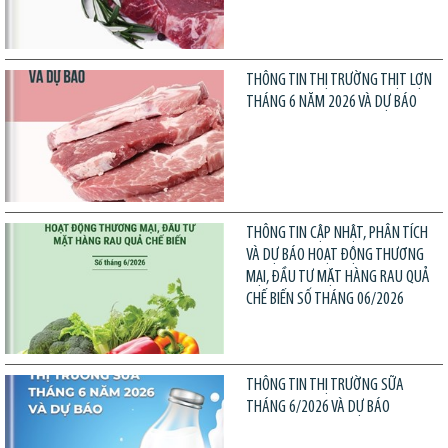
THÔNG TIN THỊ TRƯỜNG THỊT LỢN
THÁNG 6 NĂM 2026 VÀ DỰ BÁO
THÔNG TIN CẬP NHẬT, PHÂN TÍCH
VÀ DỰ BÁO HOẠT ĐỘNG THƯƠNG
MẠI, ĐẦU TƯ MẶT HÀNG RAU QUẢ
CHẾ BIẾN SỐ THÁNG 06/2026
THÔNG TIN THỊ TRƯỜNG SỮA
THÁNG 6/2026 VÀ DỰ BÁO