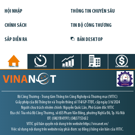
HỘI NHẬP
THÔNG TIN CHUYÊN SÂU
CHÍNH SÁCH
TIN BỘ CÔNG THƯƠNG
SẮP DIỄN RA
BẢN DESKTOP
TRANG CHỦ
TIN GIỜ CHÓT
THỊ TRƯỜNG
DỰ ÁN
CHỨNG KHOÁN
Bộ Công Thương - Trung tâm Thông tin Công Nghiệp và Thương mại (VITIC)
Giấy phép của Bộ Thông tin và Truyền thông số 114/GP-TTĐT, cấp ngày 3/6/2024
Người chịu trách nhiệm chính: Nguyễn Quốc Lân, Phó Giám đốc VITIC
Địa chỉ: Tòa nhà Bộ Công Thương, số 655 Phạm Văn Đồng, phường Nghĩa Đô, Tp. Hà Nội
ĐT: (04)39341911; (04)37153632
VITIC giữ bản quyền nội dung trên website https://vinanet.vn/
Việc sử dụng nội dung trên website này phải được sự đồng ý bằng văn bản của VITIC.