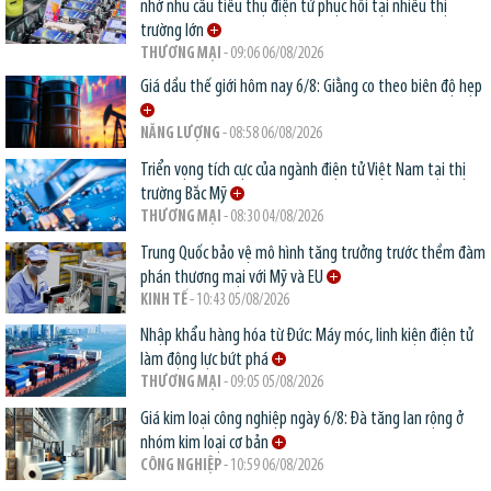
nhờ nhu cầu tiêu thụ điện tử phục hồi tại nhiều thị
trường lớn
THƯƠNG MẠI
- 09:06 06/08/2026
Giá dầu thế giới hôm nay 6/8: Giằng co theo biên độ hẹp
NĂNG LƯỢNG
- 08:58 06/08/2026
Triển vọng tích cực của ngành điện tử Việt Nam tại thị
trường Bắc Mỹ
THƯƠNG MẠI
- 08:30 04/08/2026
Trung Quốc bảo vệ mô hình tăng trưởng trước thềm đàm
phán thương mại với Mỹ và EU
KINH TẾ
- 10:43 05/08/2026
Nhập khẩu hàng hóa từ Đức: Máy móc, linh kiện điện tử
làm động lực bứt phá
THƯƠNG MẠI
- 09:05 05/08/2026
Giá kim loại công nghiệp ngày 6/8: Đà tăng lan rộng ở
nhóm kim loại cơ bản
CÔNG NGHIỆP
- 10:59 06/08/2026