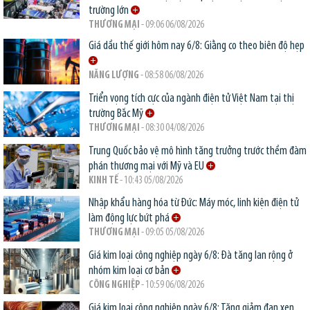
trường lớn
THƯƠNG MẠI
- 09:06 06/08/2026
Giá dầu thế giới hôm nay 6/8: Giằng co theo biên độ hẹp
NĂNG LƯỢNG
- 08:58 06/08/2026
Triển vọng tích cực của ngành điện tử Việt Nam tại thị
trường Bắc Mỹ
THƯƠNG MẠI
- 08:30 04/08/2026
Trung Quốc bảo vệ mô hình tăng trưởng trước thềm đàm
phán thương mại với Mỹ và EU
KINH TẾ
- 10:43 05/08/2026
Nhập khẩu hàng hóa từ Đức: Máy móc, linh kiện điện tử
làm động lực bứt phá
THƯƠNG MẠI
- 09:05 05/08/2026
Giá kim loại công nghiệp ngày 6/8: Đà tăng lan rộng ở
nhóm kim loại cơ bản
CÔNG NGHIỆP
- 10:59 06/08/2026
Giá kim loại công nghiệp ngày 6/8: Tăng giảm đan xen,