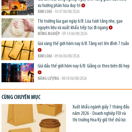
xu hướng phân hóa duy trì
KIM LOẠI
- 10:47 06/08/2026
Thị trường lúa gạo ngày 6/8: Lúa tươi tăng nhẹ, gạo
nguyên liệu và xuất khẩu tiếp tục đi ngang
NÔNG NGHIỆP
- 09:14 06/08/2026
Giá vàng thế giới hôm nay 6/8: Tăng vọt lên đỉnh 7 tuần
KIM LOẠI
- 09:06 06/08/2026
Giá dầu thế giới hôm nay 6/8: Giằng co theo biên độ hẹp
NĂNG LƯỢNG
- 08:58 06/08/2026
CÙNG CHUYÊN MỤC
Xuất khẩu ngành giấy 7 tháng đầu
năm 2026 - Doanh nghiệp FDI và
thị trường Hoa Kỳ giữ thế chủ lực