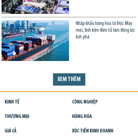
Nhập khẩu hàng hóa từ Đức: Máy
móc, linh kiện điện tử làm động lực
bứt phá
XEM THÊM
KINH TẾ
CÔNG NGHIỆP
THƯƠNG MẠI
HÀNG HÓA
GIÁ CẢ
XÚC TIẾN KINH DOANH