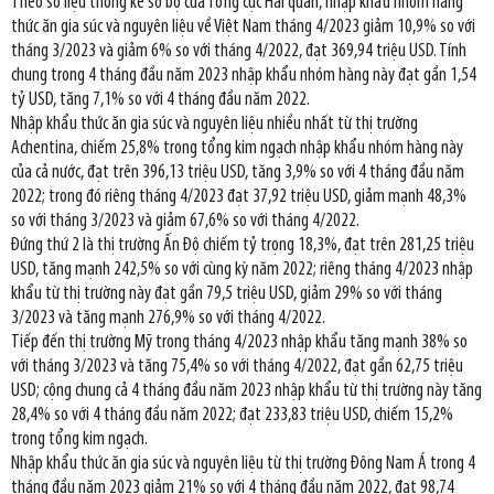
Theo số liệu thống kê sơ bộ của Tổng cục Hải quan, nhập khẩu nhóm hàng
thức ăn gia súc và nguyên liệu về Việt Nam tháng 4/2023 giảm 10,9% so với
tháng 3/2023 và giảm 6% so với tháng 4/2022, đạt 369,94 triệu USD. Tính
chung trong 4 tháng đầu năm 2023 nhập khẩu nhóm hàng này đạt gần 1,54
tỷ USD, tăng 7,1% so với 4 tháng đầu năm 2022.
Nhập khẩu thức ăn gia súc và nguyên liệu nhiều nhất từ thị trường
Achentina, chiếm 25,8% trong tổng kim ngạch nhập khẩu nhóm hàng này
của cả nước, đạt trên 396,13 triệu USD, tăng 3,9% so với 4 tháng đầu năm
2022; trong đó riêng tháng 4/2023 đạt 37,92 triệu USD, giảm mạnh 48,3%
so với tháng 3/2023 và giảm 67,6% so với tháng 4/2022.
Đứng thứ 2 là thị trường Ấn Độ chiếm tỷ trọng 18,3%, đạt trên 281,25 triệu
USD, tăng mạnh 242,5% so với cùng kỳ năm 2022; riêng tháng 4/2023 nhập
khẩu từ thị trường này đạt gần 79,5 triệu USD, giảm 29% so với tháng
3/2023 và tăng mạnh 276,9% so với tháng 4/2022.
Tiếp đến thị trường Mỹ trong tháng 4/2023 nhập khẩu tăng mạnh 38% so
với tháng 3/2023 và tăng 75,4% so với tháng 4/2022, đạt gần 62,75 triệu
USD; cộng chung cả 4 tháng đầu năm 2023 nhập khẩu từ thị trường này tăng
28,4% so với 4 tháng đầu năm 2022; đạt 233,83 triệu USD, chiếm 15,2%
trong tổng kim ngạch.
Nhập khẩu thức ăn gia súc và nguyên liệu từ thị trường Đông Nam Á trong 4
tháng đầu năm 2023 giảm 21% so với 4 tháng đầu năm 2022, đạt 98,74