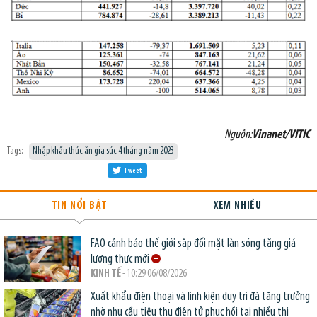
Nguồn:
Vinanet/VITIC
Tags:
Nhập khẩu thức ăn gia súc 4 tháng năm 2023
Tweet
TIN NỔI BẬT
XEM NHIỀU
FAO cảnh báo thế giới sắp đối mặt làn sóng tăng giá
lương thực mới
KINH TẾ
- 10:29 06/08/2026
Xuất khẩu điện thoại và linh kiện duy trì đà tăng trưởng
nhờ nhu cầu tiêu thụ điện tử phục hồi tại nhiều thị