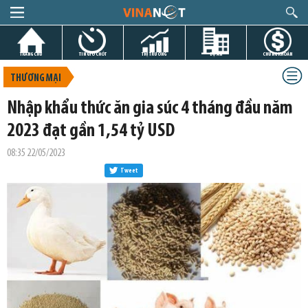
TRANG CHỦ
TIN GIỜ CHÓT
THỊ TRƯỜNG
DỰ ÁN
CHỨNG KHOÁN
THƯƠNG MẠI
Nhập khẩu thức ăn gia súc 4 tháng đầu năm
2023 đạt gần 1,54 tỷ USD
08:35 22/05/2023
Tweet