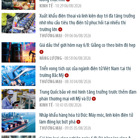
KINH TẾ
- 10:29 06/08/2026
Xuất khẩu điện thoại và linh kiện duy trì đà tăng trưởng
nhờ nhu cầu tiêu thụ điện tử phục hồi tại nhiều thị
trường lớn
THƯƠNG MẠI
- 09:06 06/08/2026
Giá dầu thế giới hôm nay 6/8: Giằng co theo biên độ hẹp
NĂNG LƯỢNG
- 08:58 06/08/2026
Triển vọng tích cực của ngành điện tử Việt Nam tại thị
trường Bắc Mỹ
THƯƠNG MẠI
- 08:30 04/08/2026
Trung Quốc bảo vệ mô hình tăng trưởng trước thềm đàm
phán thương mại với Mỹ và EU
KINH TẾ
- 10:43 05/08/2026
Nhập khẩu hàng hóa từ Đức: Máy móc, linh kiện điện tử
làm động lực bứt phá
THƯƠNG MẠI
- 09:05 05/08/2026