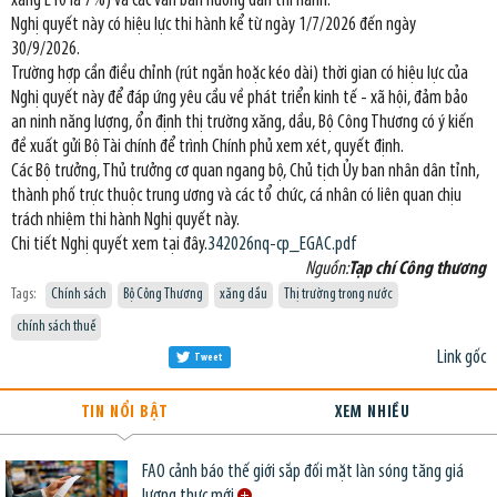
xăng E10 là 7%) và các văn bản hướng dẫn thi hành.
Nghị quyết này có hiệu lực thi hành kể từ ngày 1/7/2026 đến ngày
30/9/2026.
Trường hợp cần điều chỉnh (rút ngắn hoặc kéo dài) thời gian có hiệu lực của
Nghị quyết này để đáp ứng yêu cầu về phát triển kinh tế - xã hội, đảm bảo
an ninh năng lượng, ổn định thị trường xăng, dầu, Bộ Công Thương có ý kiến
đề xuất gửi Bộ Tài chính để trình Chính phủ xem xét, quyết định.
Các Bộ trưởng, Thủ trưởng cơ quan ngang bộ, Chủ tịch Ủy ban nhân dân tỉnh,
thành phố trực thuộc trung ương và các tổ chức, cá nhân có liên quan chịu
trách nhiệm thi hành Nghị quyết này.
Chi tiết Nghị quyết xem tại đây.
342026nq-cp_EGAC.pdf
Nguồn:
Tạp chí Công thương
Tags:
Chính sách
Bộ Công Thương
xăng dầu
Thị trường trong nước
chính sách thuế
Link gốc
Tweet
TIN NỔI BẬT
XEM NHIỀU
FAO cảnh báo thế giới sắp đối mặt làn sóng tăng giá
lương thực mới