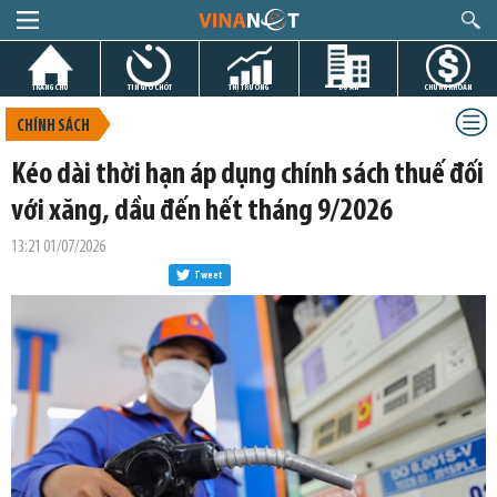
TRANG CHỦ
TIN GIỜ CHÓT
THỊ TRƯỜNG
DỰ ÁN
CHỨNG KHOÁN
CHÍNH SÁCH
Kéo dài thời hạn áp dụng chính sách thuế đối
với xăng, dầu đến hết tháng 9/2026
13:21 01/07/2026
Tweet