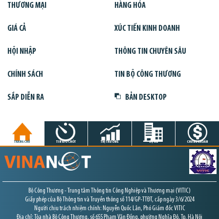
THƯƠNG MẠI
HÀNG HÓA
GIÁ CẢ
XÚC TIẾN KINH DOANH
HỘI NHẬP
THÔNG TIN CHUYÊN SÂU
CHÍNH SÁCH
TIN BỘ CÔNG THƯƠNG
SẮP DIỄN RA
BẢN DESKTOP
TRANG CHỦ
TIN GIỜ CHÓT
THỊ TRƯỜNG
DỰ ÁN
CHỨNG KHOÁN
Bộ Công Thương - Trung tâm Thông tin Công Nghiệp và Thương mại (VITIC)
Giấy phép của Bộ Thông tin và Truyền thông số 114/GP-TTĐT, cấp ngày 3/6/2024
Người chịu trách nhiệm chính: Nguyễn Quốc Lân, Phó Giám đốc VITIC
Địa chỉ: Tòa nhà Bộ Công Thương, số 655 Phạm Văn Đồng, phường Nghĩa Đô, Tp. Hà Nội