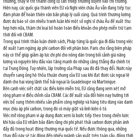
thường, thay vì trở thành công cụ can thiệp thường xuyên vào thị trường.
Hiện nay, các quốc gia thành viên EU và Nghị viện châu Âu vẫn đang tiếp tục
đàm phán để hoàn thiện văn bản pháp lý cuối cùng. Quá trình thương lượng
được dự báo sẽ còn nhiều tranh luận khi một số nghị sĩ châu Âu đề xuất thu
hẹp hơn nữa, thậm chí loại bỏ hoàn toàn điều khoản cho phép miễn trừ tạm
thời đối với CBAM.
Trong quá trình thảo luận chính sách, Pháp từng là quốc gia đi đầu trong việc
đề xuất tạm ngừng áp phí carbon đối với phân bón. Paris cho rằng biện pháp
này có thể giúp giảm áp lực chi phí cho nông dân trong bối cảnh giá năng
lượng và nguyên liệu đầu vào tăng mạnh do những căng thẳng địa chính trị
tại Trung Đông. Tuy nhiên, lập trường của Pháp sau đó đã thay đổi. Nước này
chuyển sang ủng hộ thỏa thuận chung của EU sau khi đạt được các ngoại lệ
dành cho hai vùng lãnh thổ hải ngoại là Guadeloupe và Martinique.
Bên cạnh việc siết chặt các điều kiện miễn trừ, EU cũng đang xem xét mở
rộng phạm vi điều chỉnh của CBAM. Các đề xuất sửa đổi hiện nay hướng tới
việc bổ sung thêm nhiều sản phẩm công nghiệp và hàng tiêu dùng vào danh
mục chịu áp phí carbon, trong đó có máy giặt và linh kiện ô tô.
Việc mở rộng phạm vi áp dụng được xem là bước tiếp theo trong chiến lược
khí hậu của EU nhằm bảo đảm rằng chi phí phát thải carbon được phản ánh
đầy đủ trong hoạt động thương mại quốc tế. Nếu được thông qua, những
thay đổi này sẽ tác động đến nhiều ngành sản xuất trên toàn cầu, đồng thời