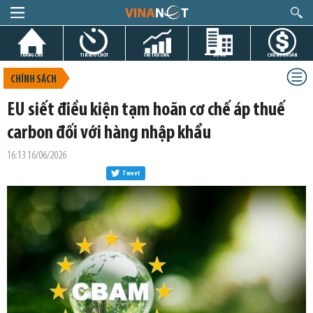
TRANG CHỦ
TIN GIỜ CHÓT
THỊ TRƯỜNG
DỰ ÁN
CHỨNG KHOÁN
CHÍNH SÁCH
EU siết điều kiện tạm hoãn cơ chế áp thuế
carbon đối với hàng nhập khẩu
16:13 16/06/2026
Tweet