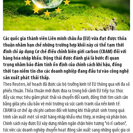
Các quốc gia thành viên Liên minh châu Âu (EU) vừa đạt được thỏa
thuận nhằm hạn chế những trường hợp khối này có thể tạm thời
đình chỉ áp dụng Cơ chế điều chỉnh biên giới carbon (CBAM) đối với
hàng hóa nhập khẩu. Động thái được đánh giá là bước đi quan
trọng nhằm bảo đảm tính ổn định của chính sách khí hậu, đồng
thời tạo niềm tin cho các doanh nghiệp đang đầu tư vào công nghệ
sản xuất phát thải thấp.
Theo Reuters, kế hoạch đã được các bộ trưởng kinh tế EU thông qua với đa số
phiếu thuận. Thỏa thuận mới được đưa ra trong bối cảnh EU tiếp tục thúc
đẩy các mục tiêu giảm phát thải và chuyển đổi xanh, đồng thời tìm cách cân
bằng giữa yêu cầu bảo vệ môi trường và sức cạnh tranh của nền kinh tế.
CBAM là cơ chế áp chi phí carbon đối với lượng khí thải phát sinh trong quá
trình sản xuất một số mặt hàng nhập khẩu như thép, xi măng và phân bón.
Chính sách này được EU xây dựng nhằm ngăn chặn hiện tượng "rò rỉ carbon",
tức việc các doanh nghiệp chuyển hoạt động sản xuất sang những quốc gia có