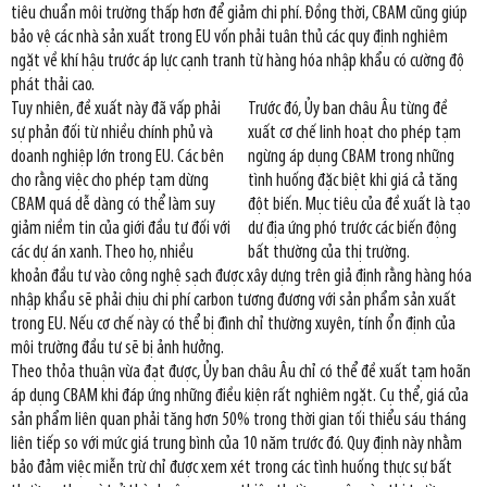
tiêu chuẩn môi trường thấp hơn để giảm chi phí. Đồng thời, CBAM cũng giúp
bảo vệ các nhà sản xuất trong EU vốn phải tuân thủ các quy định nghiêm
ngặt về khí hậu trước áp lực cạnh tranh từ hàng hóa nhập khẩu có cường độ
phát thải cao.
Tuy nhiên, đề xuất này đã vấp phải
Trước đó, Ủy ban châu Âu từng đề
sự phản đối từ nhiều chính phủ và
xuất cơ chế linh hoạt cho phép tạm
doanh nghiệp lớn trong EU. Các bên
ngừng áp dụng CBAM trong những
cho rằng việc cho phép tạm dừng
tình huống đặc biệt khi giá cả tăng
CBAM quá dễ dàng có thể làm suy
đột biến. Mục tiêu của đề xuất là tạo
giảm niềm tin của giới đầu tư đối với
dư địa ứng phó trước các biến động
các dự án xanh. Theo họ, nhiều
bất thường của thị trường.
khoản đầu tư vào công nghệ sạch được xây dựng trên giả định rằng hàng hóa
nhập khẩu sẽ phải chịu chi phí carbon tương đương với sản phẩm sản xuất
trong EU. Nếu cơ chế này có thể bị đình chỉ thường xuyên, tính ổn định của
môi trường đầu tư sẽ bị ảnh hưởng.
Theo thỏa thuận vừa đạt được, Ủy ban châu Âu chỉ có thể đề xuất tạm hoãn
áp dụng CBAM khi đáp ứng những điều kiện rất nghiêm ngặt. Cụ thể, giá của
sản phẩm liên quan phải tăng hơn 50% trong thời gian tối thiểu sáu tháng
liên tiếp so với mức giá trung bình của 10 năm trước đó. Quy định này nhằm
bảo đảm việc miễn trừ chỉ được xem xét trong các tình huống thực sự bất