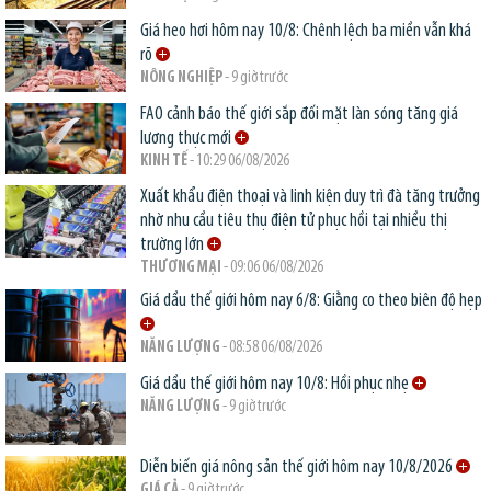
Giá heo hơi hôm nay 10/8: Chênh lệch ba miền vẫn khá
rõ
NÔNG NGHIỆP
- 9 giờ trước
FAO cảnh báo thế giới sắp đối mặt làn sóng tăng giá
lương thực mới
KINH TẾ
- 10:29 06/08/2026
Xuất khẩu điện thoại và linh kiện duy trì đà tăng trưởng
nhờ nhu cầu tiêu thụ điện tử phục hồi tại nhiều thị
trường lớn
THƯƠNG MẠI
- 09:06 06/08/2026
Giá dầu thế giới hôm nay 6/8: Giằng co theo biên độ hẹp
NĂNG LƯỢNG
- 08:58 06/08/2026
Giá dầu thế giới hôm nay 10/8: Hồi phục nhẹ
NĂNG LƯỢNG
- 9 giờ trước
Diễn biến giá nông sản thế giới hôm nay 10/8/2026
GIÁ CẢ
- 9 giờ trước