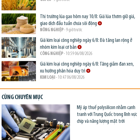
Thị trường lúa gạo hôm nay 10/8: Giá lúa thơm giữ giá,
giao dịch đầu tuần chưa sôi động
NÔNG NGHIỆP
- 9 giờ trước
Giá kim loại công nghiệp ngày 6/8: Đà tăng lan rộng ở
nhóm kim loại cơ bản
CÔNG NGHIỆP
- 10:59 06/08/2026
Giá kim loại công nghiệp ngày 6/8: Tăng giảm đan xen,
xu hướng phân hóa duy trì
KIM LOẠI
- 10:47 06/08/2026
CÙNG CHUYÊN MỤC
Mỹ áp thuế polysilicon nhằm cạnh
tranh với Trung Quốc trong lĩnh vực
chip và năng lượng mặt trời