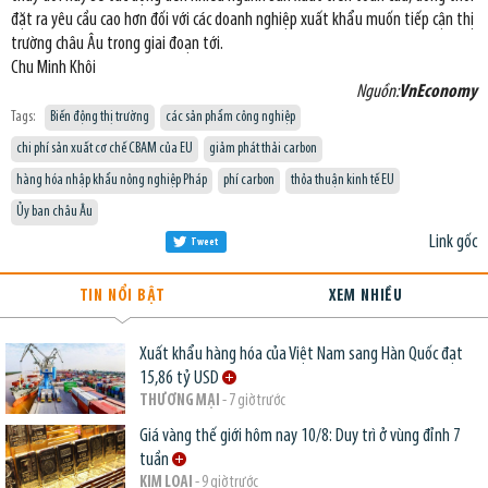
đặt ra yêu cầu cao hơn đối với các doanh nghiệp xuất khẩu muốn tiếp cận thị
trường châu Âu trong giai đoạn tới.
Chu Minh Khôi
Nguồn:
VnEconomy
Tags:
Biến động thị trường
các sản phẩm công nghiệp
chi phí sản xuất cơ chế CBAM của EU
giảm phát thải carbon
hàng hóa nhập khẩu nông nghiệp Pháp
phí carbon
thỏa thuận kinh tế EU
Ủy ban châu Âu
Link gốc
Tweet
TIN NỔI BẬT
XEM NHIỀU
Xuất khẩu hàng hóa của Việt Nam sang Hàn Quốc đạt
15,86 tỷ USD
THƯƠNG MẠI
- 7 giờ trước
Giá vàng thế giới hôm nay 10/8: Duy trì ở vùng đỉnh 7
tuần
KIM LOẠI
- 9 giờ trước