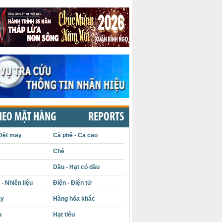
HEO MẶT HÀNG
REPORTS
Dệt may
Cà phê - Ca cao
Chè
Dầu - Hạt có dầu
- Nhiên liệu
Điện - Điện tử
ấy
Hàng hóa khác
u
Hạt tiêu