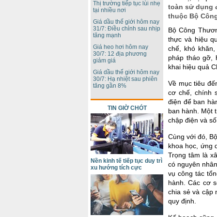
Thị trường tiếp tục lùi nhẹ
toàn sử dụng đ
tại nhiều nơi
thuộc Bộ Công
Giá dầu thế giới hôm nay
31/7: Điều chỉnh sau nhịp
Bộ Công Thương
tăng mạnh
thực và hiệu q
Giá heo hơi hôm nay
chế, khó khăn,
30/7: 12 địa phương
pháp tháo gỡ, 
giảm giá
khai hiệu quả C
Giá dầu thế giới hôm nay
30/7: Hạ nhiệt sau phiên
Về mục tiêu đế
tăng gần 8%
cơ chế, chính 
điện để ban hà
TIN GIỜ CHÓT
ban hành. Một 
chập điện và số 
Cùng với đó, Bộ
khoa học, ứng d
Trọng tâm là xâ
Nền kinh tế tiếp tục duy trì
có nguyên nhân 
xu hướng tích cực
vụ công tác tổn
hành. Các cơ s
chia sẻ và cập 
quy định.