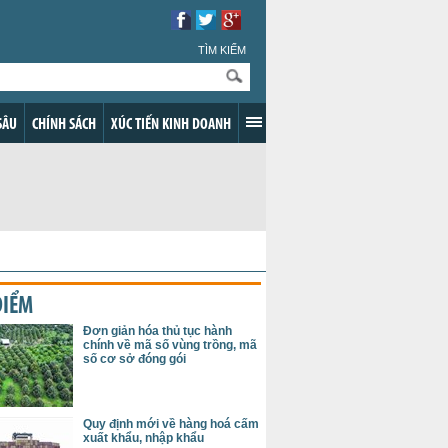
TÌM KIẾM
SÂU
CHÍNH SÁCH
XÚC TIẾN KINH DOANH
ĐIỂM
Đơn giản hóa thủ tục hành
chính về mã số vùng trồng, mã
số cơ sở đóng gói
Quy định mới về hàng hoá cấm
xuất khẩu, nhập khẩu