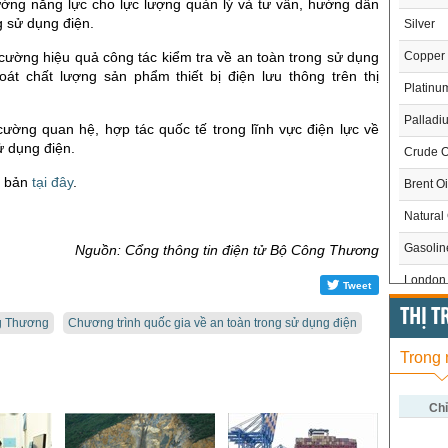
ường năng lực cho lực lượng quản lý và tư vấn, hướng dẫn
g sử dụng điện.
Silver
Copper
cường hiệu quả công tác kiểm tra về an toàn trong sử dụng
oát chất lượng sản phẩm thiết bị điện lưu thông trên thị
Platinu
Palladi
cường quan hệ, hợp tác quốc tế trong lĩnh vực điện lực về
ử dụng điện.
Crude O
n bản
tại đây
.
Brent Oi
Natural
Gasoli
Nguồn: Cổng thông tin điện tử Bộ Công Thương
London 
Tweet
US Whe
THỊ 
g Thương
Chương trình quốc gia về an toàn trong sử dụng điện
US Cor
Trong
US Soy
US Coff
Chỉ
US Sug