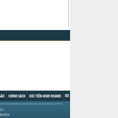
on #2
79.27
+1.39 (+1.78%)
 Cocoa
1,713.00
0.00 (0%)
oa
2,366.00
+30.00 (+1.28%)
Rice
13.155
+0.040 (+0.30%)
ca.vn
SÂU
CHÍNH SÁCH
XÚC TIẾN KINH DOANH
IC)
/6/2024