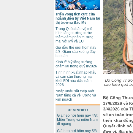
Triển vọng tích cực của
ngành điện tử Việt Nam tại
thị trường Bắc Mỹ
Trung Quốc bảo vệ mô
hình tăng trưởng trước
thềm đàm phán thương
mại với Mỹ và EU
Giá dầu thế giới hôm nay
5/8: Giảm sâu xuống đáy
ba tuần
Kinh tế Mỹ tăng trưởng
chậm lại trong quý II/2026
Tình hình xuất nhập khẩu
và cán cân thương mại
Bộ Công Thươn
khối FDI nửa đầu năm
cao hiệu quả b
2026
Nhập khẩu sắt thép Việt
Nam tăng cả về lượng và
Bộ Công Thươ
kim ngạch
17/6/2026 về 
3/4/2026 của 
XEM NHIỀU
về an toàn tr
Giá heo hơi hôm nay 4/8:
Miền Trung và miền Nam
triển khai đồn
đi ngang
Quyết định số
Giá heo hơi hôm nay 5/8:
đơn vị, địa p