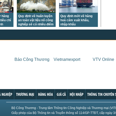
US Cott
London
ứ hàng
Quy định về huấn luyện
Quy định mới về hàng
tiêu chí
an toàn vật liệu nổ công
hoá cấm xuất khẩu,
US Coc
ịnh
nghiệp sẽ có nhiều điểm
nhập khẩu
mới
Rough 
Nguồn Fi
Báo Công Thương
Vietnamexport
VTV Online
 NGHIỆP
THƯƠNG MẠI
HÀNG HÓA
GIÁ CẢ
HỘI NHẬP
THÔNG TIN CHUYÊN 
Bộ Công Thương - Trung tâm Thông tin Công Nghiệp và Thương mại (VIT
Giấy phép của Bộ Thông tin và Truyền thông số 114/GP-TTĐT, cấp ngày 3