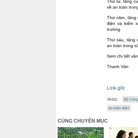
Thứ tư, tăng c
về an toàn tron
Thứ năm, tăng 
điện và kiểm s
trường.
Thứ sáu, tăng 
an toàn trong s
Xem chi tiết vă
Thanh Vân
Link gốc
TAGS:
Bộ Côn
an toàn điện
CÙNG CHUYÊN MỤC