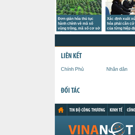
Đơn giản hóa thủ tục
Xác định xuất x
hành chính về mã số
hóa phải căn cứ 
vùng trồng, mã số cơ sở
của từng hiệp đ
đóng gói
thương mại
LIÊN KẾT
Chính Phủ
Nhân dân
ĐỐI TÁC
TIN BỘ CÔNG THƯƠNG
KINH TẾ
CÔNG