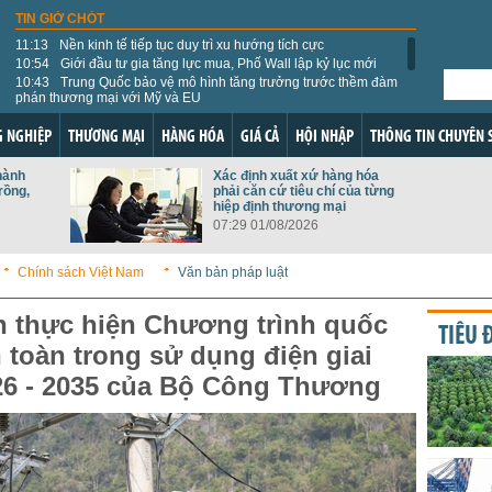
TIN GIỜ CHÓT
11:13
Nền kinh tế tiếp tục duy trì xu hướng tích cực
10:54
Giới đầu tư gia tăng lực mua, Phố Wall lập kỷ lục mới
10:43
Trung Quốc bảo vệ mô hình tăng trưởng trước thềm đàm
phán thương mại với Mỹ và EU
09:55
178 loại thực vật và sản phẩm thực vật Việt Nam được
phép nhập khẩu vào Đài Loan
 NGHIỆP
THƯƠNG MẠI
HÀNG HÓA
GIÁ CẢ
HỘI NHẬP
THÔNG TIN CHUYÊN 
09:47
Thứ trưởng Bộ Công Thương: GoGlobal mở đường cho
doanh nghiệp Việt vươn ra thế giới
hành
Xác định xuất xứ hàng hóa
09:43
Tỷ giá USD hôm nay 5/8: Tỷ giá trung tâm lên 25.405
rồng,
phải căn cứ tiêu chí của từng
đồng, giới đầu tư dồn sự chú ý vào báo cáo việc làm Mỹ
hiệp định thương mại
09:36
Giá năng lượng thế giới hôm nay 5/8: Thị trường hạ nhiệt
07:29 01/08/2026
nhờ tín hiệu ngoại giao tích cực
09:31
Thị trường lúa gạo ngày 5/8: Giá lúa gạo trong nước đi
ngang, xuất khẩu tăng nhẹ
Chính sách Việt Nam
Văn bản pháp luật
09:05
Nhập khẩu hàng hóa từ Đức: Máy móc, linh kiện điện tử
làm động lực bứt phá
 thực hiện Chương trình quốc
08:57
Giá vàng thế giới hôm nay 5/8: Phục hồi nhờ giá dầu giảm
TIÊU 
n toàn trong sử dụng điện giai
26 - 2035 của Bộ Công Thương