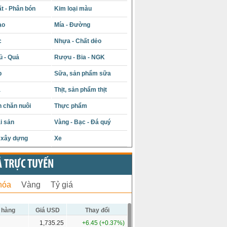
t - Phân bón
Kim loại màu
ạo
Mía - Đường
c
Nhựa - Chất dẻo
ủ - Quả
Rượu - Bia - NGK
p
Sữa, sản phẩm sữa
á
Thịt, sản phẩm thịt
 chăn nuôi
Thực phẩm
i sản
Vàng - Bạc - Đá quý
u xây dựng
Xe
Ả TRỰC TUYẾN
hóa
Vàng
Tỷ giá
 hàng
Giá USD
Thay đổi
1,735.25
+6.45 (+0.37%)