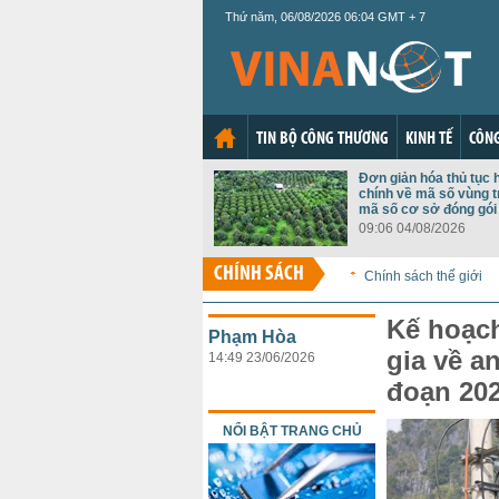
Thứ năm, 06/08/2026 06:04 GMT + 7
TIN BỘ CÔNG THƯƠNG
KINH TẾ
CÔNG
Đơn giản hóa thủ tục 
chính về mã số vùng t
mã số cơ sở đóng gói
09:06 04/08/2026
CHÍNH SÁCH
Chính sách thế giới
Kế hoạch
Phạm Hòa
gia về a
14:49 23/06/2026
đoạn 20
NỔI BẬT TRANG CHỦ