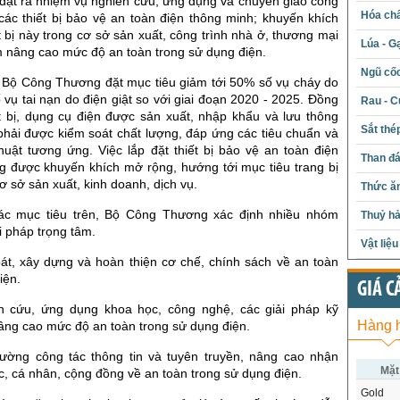
đặt ra nhiệm vụ nghiên cứu, ứng dụng và chuyển giao công
Hóa chấ
các thiết bị bảo vệ an toàn điện thông minh; khuyến khích
ết bị này trong cơ sở sản xuất, công trình nhà ở, thương mại
Lúa - G
m nâng cao mức độ an toàn trong sử dụng điện.
Ngũ cố
Bộ Công Thương đặt mục tiêu giảm tới 50% số vụ cháy do
 vụ tai nạn do điện giật so với giai đoạn 2020 - 2025. Đồng
Rau - C
ết bị, dụng cụ điện được sản xuất, nhập khẩu và lưu thông
Sắt thé
 phải được kiểm soát chất lượng, đáp ứng các tiêu chuẩn và
huật tương ứng. Việc lắp đặt thiết bị bảo vệ an toàn điện
Than đ
g được khuyến khích mở rộng, hướng tới mục tiêu trang bị
 sở sản xuất, kinh doanh, dịch vụ.
Thức ăn
ác mục tiêu trên, Bộ Công Thương xác định nhiều nhóm
Thuỷ hả
i pháp trọng tâm.
Vật liệ
oát, xây dựng và hoàn thiện cơ chế, chính sách về an toàn
iện.
GIÁ C
n cứu, ứng dụng khoa học, công nghệ, các giải pháp kỹ
Hàng 
nâng cao mức độ an toàn trong sử dụng điện.
ường công tác thông tin và tuyên truyền, nâng cao nhận
Mặt
c, cá nhân, cộng đồng về an toàn trong sử dụng điện.
Gold