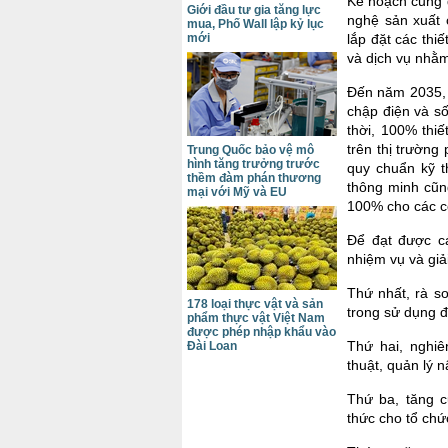
Kế hoạch cũng 
Giới đầu tư gia tăng lực
nghệ sản xuất 
mua, Phố Wall lập kỷ lục
mới
lắp đặt các thi
và dịch vụ nhằ
Đến năm 2035, 
chập điện và số
thời, 100% thi
trên thị trường
Trung Quốc bảo vệ mô
hình tăng trưởng trước
quy chuẩn kỹ t
thềm đàm phán thương
thông minh cũn
mại với Mỹ và EU
100% cho các cơ
Để đạt được c
nhiệm vụ và giả
Thứ nhất, rà s
178 loại thực vật và sản
trong sử dụng đ
phẩm thực vật Việt Nam
được phép nhập khẩu vào
Thứ hai, nghiê
Đài Loan
thuật, quản lý 
Thứ ba, tăng c
thức cho tổ chứ