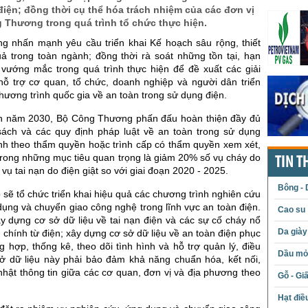
iện; đồng thời cụ thể hóa trách nhiệm của các đơn vị
 Thương trong quá trình tổ chức thực hiện.
 nhấn mạnh yêu cầu triển khai Kế hoạch sâu rộng, thiết
uả trong toàn ngành; đồng thời rà soát những tồn tại, hạn
 vướng mắc trong quá trình thực hiện để đề xuất các giải
hỗ trợ cơ quan, tổ chức, doanh nghiệp và người dân triển
hương trình quốc gia về an toàn trong sử dụng điện.
n năm 2030, Bộ Công Thương phấn đấu hoàn thiện đầy đủ
sách và các quy định pháp luật về an toàn trong sử dụng
nh theo thẩm quyền hoặc trình cấp có thẩm quyền xem xét,
trong những mục tiêu quan trọng là giảm 20% số vụ cháy do
TIN T
vụ tai nạn do điện giật so với giai đoạn 2020 - 2025.
Bông - 
 sẽ tổ chức triển khai hiệu quả các chương trình nghiên cứu
ụng và chuyển giao công nghệ trong lĩnh vực an toàn điện.
Cao su
y dựng cơ sở dữ liệu về tai nạn điện và các sự cố cháy nổ
Da giày
chính từ điện; xây dựng cơ sở dữ liệu về an toàn điện phục
g hợp, thống kê, theo dõi tình hình và hỗ trợ quản lý, điều
Dầu mỏ 
ở dữ liệu này phải bảo đảm khả năng chuẩn hóa, kết nối,
nhật thông tin giữa các cơ quan, đơn vị và địa phương theo
Gỗ - Gi
Hạt điề