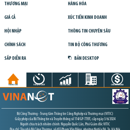
THƯƠNG MẠI
HÀNG HÓA
GIÁ CẢ
XÚC TIẾN KINH DOANH
HỘI NHẬP
THÔNG TIN CHUYÊN SÂU
CHÍNH SÁCH
TIN BỘ CÔNG THƯƠNG
SẮP DIỄN RA
BẢN DESKTOP
TRANG CHỦ
TIN GIỜ CHÓT
THỊ TRƯỜNG
DỰ ÁN
CHỨNG KHOÁN
Bộ Công Thương - Trung tâm Thông tin Công Nghiệp và Thương mại (VITIC)
Giấy phép của Bộ Thông tin và Truyền thông số 114/GP-TTĐT, cấp ngày 3/6/2024
Người chịu trách nhiệm chính: Nguyễn Quốc Lân, Phó Giám đốc VITIC
Địa chỉ: Tòa nhà Bộ Công Thương, số 655 Phạm Văn Đồng, phường Nghĩa Đô, Tp. Hà Nội