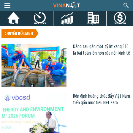
TRANG CHỦ
TIN GIỜ CHÓT
THỊ TRƯỜNG
DỰ ÁN
CHỨNG KHOÁN
CHUYỂN ĐỔI XANH
Đằng sau gần một tỷ lít xăng E10
là bài toán lớn hơn của nền kinh tế
Bốn định hướng thúc đẩy Việt Nam
tiến gần mục tiêu Net Zero