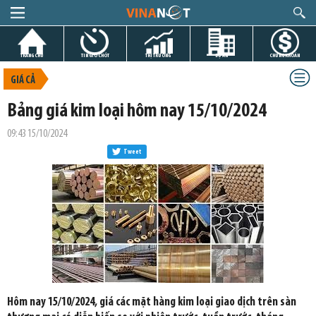
TRANG CHỦ
TIN GIỜ CHÓT
THỊ TRƯỜNG
DỰ ÁN
CHỨNG KHOÁN
GIÁ CẢ
Bảng giá kim loại hôm nay 15/10/2024
09:43 15/10/2024
Tweet
Hôm nay 15/10/2024, giá các mặt hàng kim loại giao dịch trên sàn