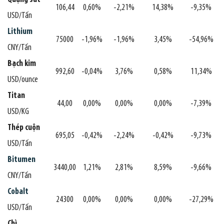
106,44
0,60%
-2,21%
14,38%
-9,35%
USD/Tấn
Lithium
75000
-1,96%
-1,96%
3,45%
-54,96%
CNY/Tấn
Bạch kim
992,60
-0,04%
3,76%
0,58%
11,34%
USD/ounce
Titan
44,00
0,00%
0,00%
0,00%
-7,39%
USD/KG
Thép cuộn
695,05
-0,42%
-2,24%
-0,42%
-9,73%
USD/Tấn
Bitumen
3440,00
1,21%
2,81%
8,59%
-9,66%
CNY/Tấn
Cobalt
24300
0,00%
0,00%
0,00%
-27,29%
USD/Tấn
Chì