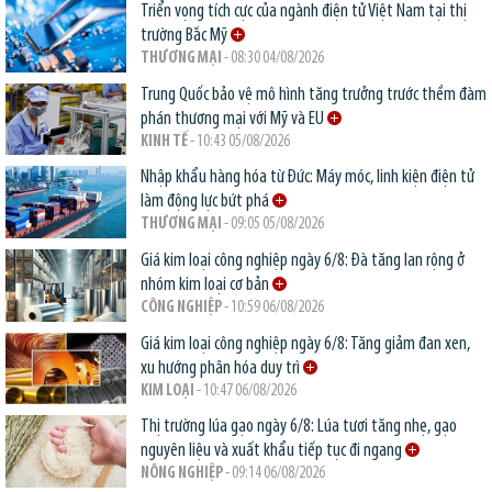
Triển vọng tích cực của ngành điện tử Việt Nam tại thị
trường Bắc Mỹ
THƯƠNG MẠI
- 08:30 04/08/2026
Trung Quốc bảo vệ mô hình tăng trưởng trước thềm đàm
phán thương mại với Mỹ và EU
KINH TẾ
- 10:43 05/08/2026
Nhập khẩu hàng hóa từ Đức: Máy móc, linh kiện điện tử
làm động lực bứt phá
THƯƠNG MẠI
- 09:05 05/08/2026
Giá kim loại công nghiệp ngày 6/8: Đà tăng lan rộng ở
nhóm kim loại cơ bản
CÔNG NGHIỆP
- 10:59 06/08/2026
Giá kim loại công nghiệp ngày 6/8: Tăng giảm đan xen,
xu hướng phân hóa duy trì
KIM LOẠI
- 10:47 06/08/2026
Thị trường lúa gạo ngày 6/8: Lúa tươi tăng nhẹ, gạo
nguyên liệu và xuất khẩu tiếp tục đi ngang
NÔNG NGHIỆP
- 09:14 06/08/2026