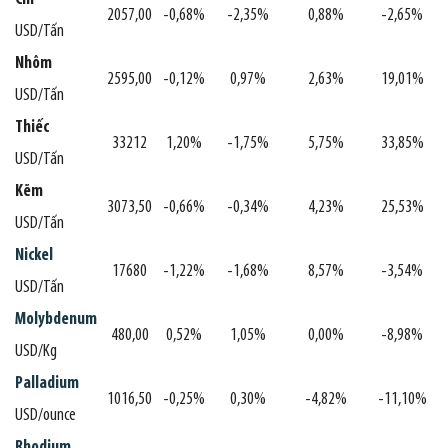
2057,00
-0,68%
-2,35%
0,88%
-2,65%
USD/Tấn
Nhôm
2595,00
-0,12%
0,97%
2,63%
19,01%
USD/Tấn
Thiếc
33212
1,20%
-1,75%
5,75%
33,85%
USD/Tấn
Kẽm
3073,50
-0,66%
-0,34%
4,23%
25,53%
USD/Tấn
Nickel
17680
-1,22%
-1,68%
8,57%
-3,54%
USD/Tấn
Molybdenum
480,00
0,52%
1,05%
0,00%
-8,98%
USD/Kg
Palladium
1016,50
-0,25%
0,30%
-4,82%
-11,10%
USD/ounce
Rhodium