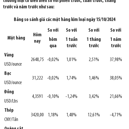
thương mại có diễn biến so với phiên trước, tuần trước, tháng
trước và năm trước như sau:
Bảng so sánh giá các mặt hàng kim loại ngày 15/10/2024
So với
So với
So với
So với
Hôm
Mặt hàng
hôm
1 tuần
1 tháng
1 năm
nay
qua
trước
trước
trước
Vàng
2648,75
-0,02%
1,01%
2,51%
37,98%
USD/ounce
Bạc
31,222
-0,02%
1,74%
1,46%
38,05%
USD/ounce
Đồng
4,3591
-0,10%
-1,24%
3,42%
21,66%
USD/Lbs
Thép
3420,00
1,18%
1,48%
12,61%
-4,71%
CNY/Tấn
Quặng sắt