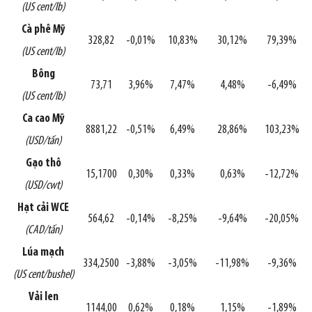
(US cent/lb)
Cà phê Mỹ
328,82
-0,01%
10,83%
30,12%
79,39%
(US cent/lb)
Bông
73,71
3,96%
7,47%
4,48%
-6,49%
(US cent/lb)
Ca cao Mỹ
8881,22
-0,51%
6,49%
28,86%
103,23%
(USD/tấn)
Gạo thô
15,1700
0,30%
0,33%
0,63%
-12,72%
(USD/cwt)
Hạt cải WCE
564,62
-0,14%
-8,25%
-9,64%
-20,05%
(CAD/tấn)
Lúa mạch
334,2500
-3,88%
-3,05%
-11,98%
-9,36%
(US cent/bushel)
Vải len
1144,00
0,62%
0,18%
1,15%
-1,89%