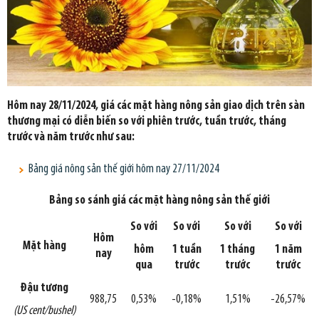
Hôm nay 28/11/2024, giá các mặt hàng nông sản giao dịch trên sàn
thương mại có diễn biến so với phiên trước, tuần trước, tháng
trước và năm trước như sau:
Bảng giá nông sản thế giới hôm nay 27/11/2024
Bảng so sánh giá các mặt hàng nông sản thế giới
So với
So với
So với
So với
Hôm
Mặt hàng
hôm
1 tuần
1 tháng
1 năm
nay
qua
trước
trước
trước
Đậu tương
988,75
0,53%
-0,18%
1,51%
-26,57%
(US cent/bushel)