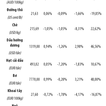
(AUD/100kg)
Đường thô
21,63
0,06%
-0,09%
-1,66%
-19,85%
(US cent/lb)
Chè
215,69
-1,05%
-1,05%
-8,31%
22,62%
(USD/kg)
Dầu hướng
dương
1319,00
0,94%
-1,26%
2,98%
46,56%
(USD/tấn)
Hạt cải dầu
493,02
0,05%
-7,20%
-1,83%
10,67%
(EUR/tấn)
Bơ
7770,00
0,99%
-0,28%
3,21%
48,00%
(EUR/tấn)
Khoai tây
27,60
-0,72%
-1,78%
-4,17%
-16,87%
(EUR/100kg)