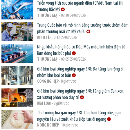
Triển vọng tích cực của ngành điện tử Việt Nam tại thị
trường Bắc Mỹ
THƯƠNG MẠI
- 08:30 04/08/2026
Trung Quốc bảo vệ mô hình tăng trưởng trước thềm đàm
phán thương mại với Mỹ và EU
KINH TẾ
- 10:43 05/08/2026
Nhập khẩu hàng hóa từ Đức: Máy móc, linh kiện điện tử
làm động lực bứt phá
THƯƠNG MẠI
- 09:05 05/08/2026
Giá kim loại công nghiệp ngày 6/8: Đà tăng lan rộng ở
nhóm kim loại cơ bản
CÔNG NGHIỆP
- 8 giờ trước
Giá kim loại công nghiệp ngày 6/8: Tăng giảm đan xen,
xu hướng phân hóa duy trì
KIM LOẠI
- 8 giờ trước
Thị trường lúa gạo ngày 6/8: Lúa tươi tăng nhẹ, gạo
nguyên liệu và xuất khẩu tiếp tục đi ngang
NÔNG NGHIỆP
- 10 giờ trước