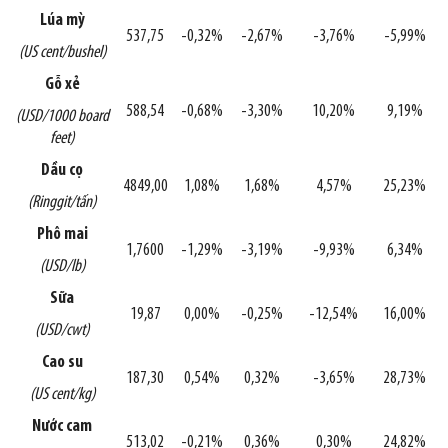
Lúa mỳ
537,75
-0,32%
-2,67%
-3,76%
-5,99%
(US cent/bushel)
Gỗ xẻ
588,54
-0,68%
-3,30%
10,20%
9,19%
(USD/1000 board
feet)
Dầu cọ
4849,00
1,08%
1,68%
4,57%
25,23%
(Ringgit/tấn)
Phô mai
1,7600
-1,29%
-3,19%
-9,93%
6,34%
(USD/lb)
Sữa
19,87
0,00%
-0,25%
-12,54%
16,00%
(USD/cwt)
Cao su
187,30
0,54%
0,32%
-3,65%
28,73%
(US cent/kg)
Nước cam
513,02
-0,21%
0,36%
0,30%
24,82%