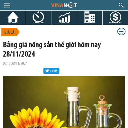
TRANG CHỦ
TIN GIỜ CHÓT
THỊ TRƯỜNG
DỰ ÁN
CHỨNG KHOÁN
GIÁ CẢ
Bảng giá nông sản thế giới hôm nay
28/11/2024
08:15 28/11/2024
Tweet