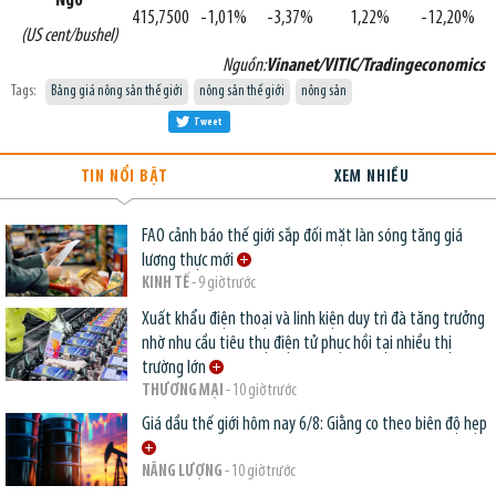
Ngô
415,7500
-1,01%
-3,37%
1,22%
-12,20%
(US cent/bushel)
Nguồn:
Vinanet/VITIC/Tradingeconomics
Tags:
Bảng giá nông sản thế giới
nông sản thế giới
nông sản
Tweet
TIN NỔI BẬT
XEM NHIỀU
FAO cảnh báo thế giới sắp đối mặt làn sóng tăng giá
lương thực mới
KINH TẾ
- 9 giờ trước
Xuất khẩu điện thoại và linh kiện duy trì đà tăng trưởng
nhờ nhu cầu tiêu thụ điện tử phục hồi tại nhiều thị
trường lớn
THƯƠNG MẠI
- 10 giờ trước
Giá dầu thế giới hôm nay 6/8: Giằng co theo biên độ hẹp
NĂNG LƯỢNG
- 10 giờ trước