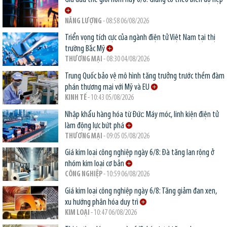
NĂNG LƯỢNG
- 08:58 06/08/2026
Triển vọng tích cực của ngành điện tử Việt Nam tại thị
trường Bắc Mỹ
THƯƠNG MẠI
- 08:30 04/08/2026
Trung Quốc bảo vệ mô hình tăng trưởng trước thềm đàm
phán thương mại với Mỹ và EU
KINH TẾ
- 10:43 05/08/2026
Nhập khẩu hàng hóa từ Đức: Máy móc, linh kiện điện tử
làm động lực bứt phá
THƯƠNG MẠI
- 09:05 05/08/2026
Giá kim loại công nghiệp ngày 6/8: Đà tăng lan rộng ở
nhóm kim loại cơ bản
CÔNG NGHIỆP
- 10:59 06/08/2026
Giá kim loại công nghiệp ngày 6/8: Tăng giảm đan xen,
xu hướng phân hóa duy trì
KIM LOẠI
- 10:47 06/08/2026