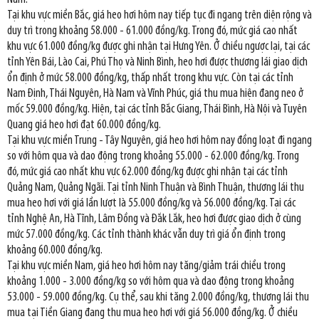
Tại khu vực miền Bắc, giá heo hơi hôm nay tiếp tục đi ngang trên diện rộng và
duy trì trong khoảng 58.000 - 61.000 đồng/kg. Trong đó, mức giá cao nhất
khu vực 61.000 đồng/kg được ghi nhận tại Hưng Yên. Ở chiều ngược lại, tại các
tỉnh Yên Bái, Lào Cai, Phú Thọ và Ninh Bình, heo hơi được thương lái giao dịch
ổn định ở mức 58.000 đồng/kg, thấp nhất trong khu vực. Còn tại các tỉnh
Nam Định, Thái Nguyên, Hà Nam và Vĩnh Phúc, giá thu mua hiện đang neo ở
mốc 59.000 đồng/kg. Hiện, tại các tỉnh Bắc Giang, Thái Bình, Hà Nội và Tuyên
Quang giá heo hơi đạt 60.000 đồng/kg.
Tại khu vực miền Trung - Tây Nguyên, giá heo hơi hôm nay đồng loạt đi ngang
so với hôm qua và dao động trong khoảng 55.000 - 62.000 đồng/kg. Trong
đó, mức giá cao nhất khu vực 62.000 đồng/kg được ghi nhận tại các tỉnh
Quảng Nam, Quảng Ngãi. Tại tỉnh Ninh Thuận và Bình Thuận, thương lái thu
mua heo hơi với giá lần lượt là 55.000 đồng/kg và 56.000 đồng/kg. Tại các
tỉnh Nghệ An, Hà Tĩnh, Lâm Đồng và Đắk Lắk, heo hơi được giao dịch ở cùng
mức 57.000 đồng/kg. Các tỉnh thành khác vẫn duy trì giá ổn định trong
khoảng 60.000 đồng/kg.
Tại khu vực miền Nam, giá heo hơi hôm nay tăng/giảm trái chiều trong
khoảng 1.000 - 3.000 đồng/kg so với hôm qua và dao động trong khoảng
53.000 - 59.000 đồng/kg. Cụ thể, sau khi tăng 2.000 đồng/kg, thương lái thu
mua tại Tiền Giang đang thu mua heo hơi với giá 56.000 đồng/kg. Ở chiều