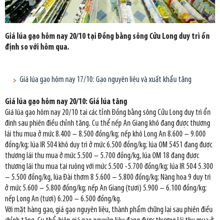
Giá lúa gạo hôm nay 20/10 tại Đồng bằng sông Cửu Long duy trì ổn
định so với hôm qua.
Giá lúa gạo hôm nay 17/10: Gạo nguyên liệu và xuất khẩu tăng
Giá lúa gạo hôm nay 20/10: Giá lúa tăng
Giá lúa gạo hôm nay 20/10 tại các tỉnh Đồng bằng sông Cửu Long duy trì ổn
định sau phiên điều chỉnh tăng. Cụ thể nếp An Giang khô đang được thương
lái thu mua ở mức 8.400 – 8.500 đồng/kg; nếp khô Long An 8.600 – 9.000
đồng/kg; lúa IR 504 khô duy trì ở mức 6.500 đồng/kg; lúa OM 5451 đang được
thương lái thu mua ở mức 5.500 – 5.700 đồng/kg, lúa OM 18 đang được
thương lái thu mua tại ruộng với mức 5.500 -5.700 đồng/kg; lúa IR 504 5.300
– 5.500 đồng/kg, lúa Đài thơm 8 5.600 – 5.800 đồng/kg; Nàng hoa 9 duy trì
ở mức 5.600 – 5.800 đồng/kg; nếp An Giang (tươi) 5.900 – 6.100 đồng/kg;
nếp Long An (tươi) 6.200 – 6.500 đồng/kg.
Với mặt hàng gạo, giá gạo nguyên liệu, thành phẩm chững lại sau phiên điều