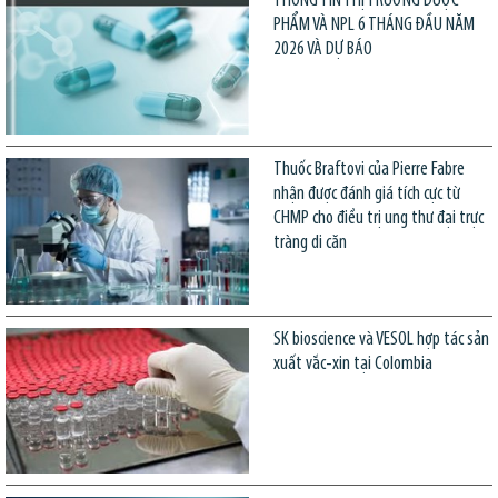
THÔNG TIN THỊ TRƯỜNG DƯỢC
PHẨM VÀ NPL 6 THÁNG ĐẦU NĂM
2026 VÀ DỰ BÁO
Thuốc Braftovi của Pierre Fabre
nhận được đánh giá tích cực từ
CHMP cho điều trị ung thư đại trực
tràng di căn
SK bioscience và VESOL hợp tác sản
xuất vắc-xin tại Colombia