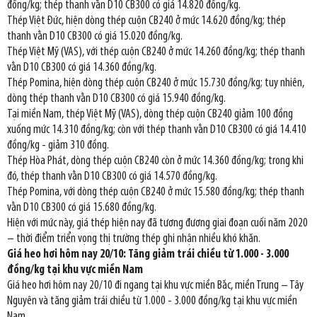
đồng/kg; thép thanh vằn D10 CB300 có giá 14.820 đồng/kg.
Thép Việt Đức, hiện dòng thép cuộn CB240 ở mức 14.620 đồng/kg; thép
thanh vằn D10 CB300 có giá 15.020 đồng/kg.
Thép Việt Mỹ (VAS), với thép cuộn CB240 ở mức 14.260 đồng/kg; thép thanh
vằn D10 CB300 có giá 14.360 đồng/kg.
Thép Pomina, hiện dòng thép cuộn CB240 ở mức 15.730 đồng/kg; tuy nhiên,
dòng thép thanh vằn D10 CB300 có giá 15.940 đồng/kg.
Tại miền Nam, thép Việt Mỹ (VAS), dòng thép cuộn CB240 giảm 100 đồng
xuống mức 14.310 đồng/kg; còn với thép thanh vằn D10 CB300 có giá 14.410
đồng/kg - giảm 310 đồng.
Thép Hòa Phát, dòng thép cuộn CB240 còn ở mức 14.360 đồng/kg; trong khi
đó, thép thanh vằn D10 CB300 có giá 14.570 đồng/kg.
Thép Pomina, với dòng thép cuộn CB240 ở mức 15.580 đồng/kg; thép thanh
vằn D10 CB300 có giá 15.680 đồng/kg.
Hiện với mức này, giá thép hiện nay đã tương đương giai đoạn cuối năm 2020
– thời điểm triển vọng thị trường thép ghi nhận nhiều khó khăn.
Giá heo hơi hôm nay 20/10: Tăng giảm trái chiều từ 1.000 - 3.000
đồng/kg tại khu vực miền Nam
Giá heo hơi hôm nay 20/10 đi ngang tại khu vực miền Bắc, miền Trung – Tây
Nguyên và tăng giảm trái chiều từ 1.000 - 3.000 đồng/kg tại khu vực miền
Nam.