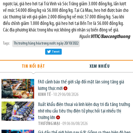
ngược lại, giá heo hơi tại Trà Vinh và Sóc Trăng giảm 3.000 đồng/kg, lần lượt
về mức 54.000 đồng/kg và 56.000 đồng/kg. Tại Cà Mau, heo hơi được bán cho
các thương lái với giá giảm 2.000 đồng/kg về mức 57.000 đồng/kg. Sau khi
điều chỉnh giảm 1.000 đồng/kg, giá heo hơi tại Bến Tre là 56.000 đồng/kg.
Các địa phương khác trong khu vực không ghi nhận sự biến động về giá.
Nguồn:
VITIC/Baocongthuong
Tags:
Thị trường hàng hóa trong nước ngày 20/10/2022
Tweet
TIN NỔI BẬT
XEM NHIỀU
FAO cảnh báo thế giới sắp đối mặt làn sóng tăng giá
lương thực mới
KINH TẾ
- 10:29 06/08/2026
Xuất khẩu điện thoại và linh kiện duy trì đà tăng trưởng
nhờ nhu cầu tiêu thụ điện tử phục hồi tại nhiều thị
trường lớn
THƯƠNG MẠI
- 09:06 06/08/2026
Giá dầu thế giới hôm nay 6/8: Giằng co theo biên độ hẹp