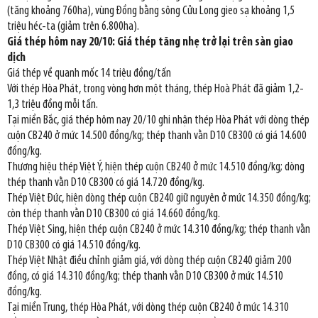
(tăng khoảng 760ha), vùng Đồng bằng sông Cửu Long gieo sạ khoảng 1,5
triệu héc-ta (giảm trên 6.800ha).
Giá thép hôm nay 20/10: Giá thép tăng nhẹ trở lại trên sàn giao
dịch
Giá thép về quanh mốc 14 triệu đồng/tấn
Với thép Hòa Phát, trong vòng hơn một tháng, thép Hoà Phát đã giảm 1,2-
1,3 triệu đồng mỗi tấn.
Tại miền Bắc, giá thép hôm nay 20/10 ghi nhận thép Hòa Phát với dòng thép
cuộn CB240 ở mức 14.500 đồng/kg; thép thanh vằn D10 CB300 có giá 14.600
đồng/kg.
Thương hiệu thép Việt Ý, hiện thép cuộn CB240 ở mức 14.510 đồng/kg; dòng
thép thanh vằn D10 CB300 có giá 14.720 đồng/kg.
Thép Việt Đức, hiện dòng thép cuộn CB240 giữ nguyên ở mức 14.350 đồng/kg;
còn thép thanh vằn D10 CB300 có giá 14.660 đồng/kg.
Thép Việt Sing, hiện thép cuộn CB240 ở mức 14.310 đồng/kg; thép thanh vằn
D10 CB300 có giá 14.510 đồng/kg.
Thép Việt Nhật điều chỉnh giảm giá, với dòng thép cuộn CB240 giảm 200
đồng, có giá 14.310 đồng/kg; thép thanh vằn D10 CB300 ở mức 14.510
đồng/kg.
Tại miền Trung, thép Hòa Phát, với dòng thép cuộn CB240 ở mức 14.310