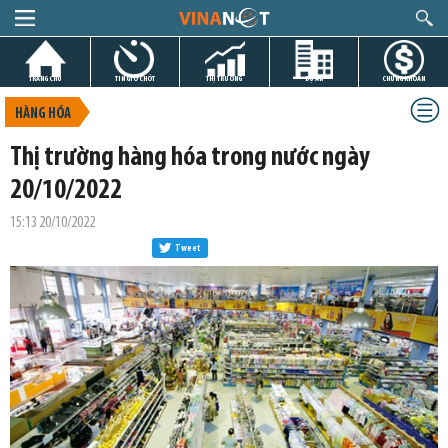
TRANG CHỦ
TIN GIỜ CHÓT
THỊ TRƯỜNG
DỰ ÁN
CHỨNG KHOÁN
HÀNG HÓA
Thị trường hàng hóa trong nước ngày
20/10/2022
15:13 20/10/2022
Tweet