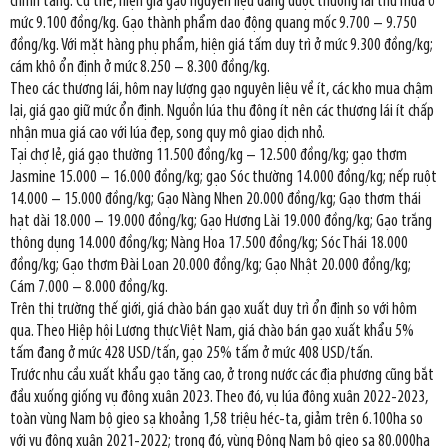
chỉnh tăng. Cụ thể, hiện giá gạo nguyên liệu đang được thương lái thu mua ở
mức 9.100 đồng/kg. Gạo thành phẩm dao động quang mốc 9.700 – 9.750
đồng/kg. Với mặt hàng phụ phẩm, hiện giá tấm duy trì ở mức 9.300 đồng/kg;
cám khô ổn định ở mức 8.250 – 8.300 đồng/kg.
Theo các thương lái, hôm nay lượng gạo nguyên liệu về ít, các kho mua chậm
lại, giá gạo giữ mức ổn định. Nguồn lúa thu đông ít nên các thương lái ít chấp
nhận mua giá cao với lúa đẹp, song quy mô giao dịch nhỏ.
Tại chợ lẻ, giá gạo thường 11.500 đồng/kg – 12.500 đồng/kg; gạo thơm
Jasmine 15.000 – 16.000 đồng/kg; gạo Sóc thường 14.000 đồng/kg; nếp ruột
14.000 – 15.000 đồng/kg; Gạo Nàng Nhen 20.000 đồng/kg; Gạo thơm thái
hạt dài 18.000 – 19.000 đồng/kg; Gạo Hương Lài 19.000 đồng/kg; Gạo trắng
thông dụng 14.000 đồng/kg; Nàng Hoa 17.500 đồng/kg; Sóc Thái 18.000
đồng/kg; Gạo thơm Đài Loan 20.000 đồng/kg; Gạo Nhật 20.000 đồng/kg;
Cám 7.000 – 8.000 đồng/kg.
Trên thị trường thế giới, giá chào bán gạo xuất duy trì ổn định so với hôm
qua. Theo Hiệp hội Lương thực Việt Nam, giá chào bán gạo xuất khẩu 5%
tấm đang ở mức 428 USD/tấn, gạo 25% tấm ở mức 408 USD/tấn.
Trước nhu cầu xuất khẩu gạo tăng cao, ở trong nước các địa phương cũng bắt
đầu xuống giống vụ đông xuân 2023. Theo đó, vụ lúa đông xuân 2022-2023,
toàn vùng Nam bộ gieo sạ khoảng 1,58 triệu héc-ta, giảm trên 6.100ha so
với vụ đông xuân 2021-2022; trong đó, vùng Đông Nam bộ gieo sạ 80.000ha