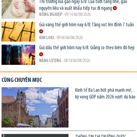
Thị trường lúa gạo ngày 6/8: Lúa tươi tăng nhẹ, gạo
nguyên liệu và xuất khẩu tiếp tục đi ngang
NÔNG NGHIỆP
- 09:14 06/08/2026
Giá vàng thế giới hôm nay 6/8: Tăng vọt lên đỉnh 7 tuần
KIM LOẠI
- 09:06 06/08/2026
Giá dầu thế giới hôm nay 6/8: Giằng co theo biên độ hẹp
NĂNG LƯỢNG
- 08:58 06/08/2026
CÙNG CHUYÊN MỤC
Kinh tế Ba Lan bứt phá mạnh mẽ,
kỳ vọng GDP năm 2026 vượt dự báo