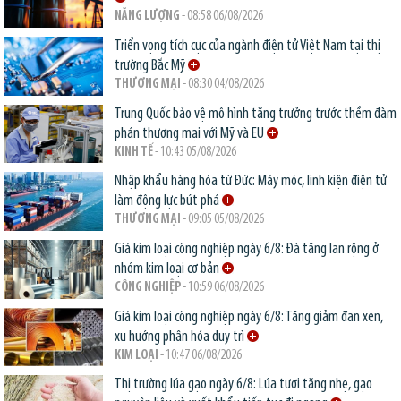
NĂNG LƯỢNG
- 08:58 06/08/2026
Triển vọng tích cực của ngành điện tử Việt Nam tại thị
trường Bắc Mỹ
THƯƠNG MẠI
- 08:30 04/08/2026
Trung Quốc bảo vệ mô hình tăng trưởng trước thềm đàm
phán thương mại với Mỹ và EU
KINH TẾ
- 10:43 05/08/2026
Nhập khẩu hàng hóa từ Đức: Máy móc, linh kiện điện tử
làm động lực bứt phá
THƯƠNG MẠI
- 09:05 05/08/2026
Giá kim loại công nghiệp ngày 6/8: Đà tăng lan rộng ở
nhóm kim loại cơ bản
CÔNG NGHIỆP
- 10:59 06/08/2026
Giá kim loại công nghiệp ngày 6/8: Tăng giảm đan xen,
xu hướng phân hóa duy trì
KIM LOẠI
- 10:47 06/08/2026
Thị trường lúa gạo ngày 6/8: Lúa tươi tăng nhẹ, gạo