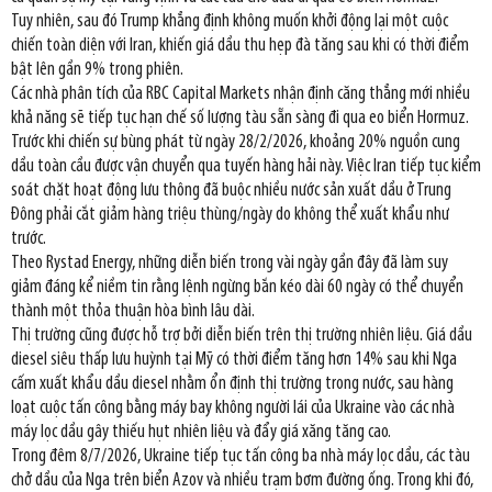
Tuy nhiên, sau đó Trump khẳng định không muốn khởi động lại một cuộc
chiến toàn diện với Iran, khiến giá dầu thu hẹp đà tăng sau khi có thời điểm
bật lên gần 9% trong phiên.
Các nhà phân tích của RBC Capital Markets nhận định căng thẳng mới nhiều
khả năng sẽ tiếp tục hạn chế số lượng tàu sẵn sàng đi qua eo biển Hormuz.
Trước khi chiến sự bùng phát từ ngày 28/2/2026, khoảng 20% nguồn cung
dầu toàn cầu được vận chuyển qua tuyến hàng hải này. Việc Iran tiếp tục kiểm
soát chặt hoạt động lưu thông đã buộc nhiều nước sản xuất dầu ở Trung
Đông phải cắt giảm hàng triệu thùng/ngày do không thể xuất khẩu như
trước.
Theo Rystad Energy, những diễn biến trong vài ngày gần đây đã làm suy
giảm đáng kể niềm tin rằng lệnh ngừng bắn kéo dài 60 ngày có thể chuyển
thành một thỏa thuận hòa bình lâu dài.
Thị trường cũng được hỗ trợ bởi diễn biến trên thị trường nhiên liệu. Giá dầu
diesel siêu thấp lưu huỳnh tại Mỹ có thời điểm tăng hơn 14% sau khi Nga
cấm xuất khẩu dầu diesel nhằm ổn định thị trường trong nước, sau hàng
loạt cuộc tấn công bằng máy bay không người lái của Ukraine vào các nhà
máy lọc dầu gây thiếu hụt nhiên liệu và đẩy giá xăng tăng cao.
Trong đêm 8/7/2026, Ukraine tiếp tục tấn công ba nhà máy lọc dầu, các tàu
chở dầu của Nga trên biển Azov và nhiều trạm bơm đường ống. Trong khi đó,