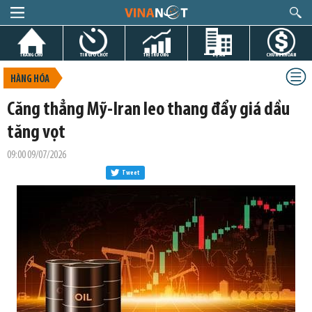
TRANG CHỦ
TIN GIỜ CHÓT
THỊ TRƯỜNG
DỰ ÁN
CHỨNG KHOÁN
HÀNG HÓA
Căng thẳng Mỹ-Iran leo thang đẩy giá dầu
tăng vọt
09:00 09/07/2026
Tweet