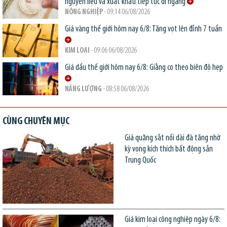
nguyên liệu và xuất khẩu tiếp tục đi ngang
NÔNG NGHIỆP
- 09:14 06/08/2026
Giá vàng thế giới hôm nay 6/8: Tăng vọt lên đỉnh 7 tuần
KIM LOẠI
- 09:06 06/08/2026
Giá dầu thế giới hôm nay 6/8: Giằng co theo biên độ hẹp
NĂNG LƯỢNG
- 08:58 06/08/2026
CÙNG CHUYÊN MỤC
Giá quặng sắt nối dài đà tăng nhờ
kỳ vọng kích thích bất động sản
Trung Quốc
Giá kim loại công nghiệp ngày 6/8: