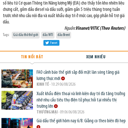
số liệu từ Cơ quan Thông tin Năng lượng Mỹ (EIA) cho thấy tồn kho nhiên liệu
chưng cất, gồm dầu diesel và dầu sưởi, giảm gần 5 triệu thùng trong tuần
trước nhờ nhu cầu nội địa và xuất khẩu duy trì ở mức cao, góp phần hỗ trợ giá
dầu.
Nguồn:
Vinanet/VITIC (Theo Reuters)
Tags:
Giá dầu thô thế giới
dầu WTI
dầu Brent
Tweet
TIN NỔI BẬT
XEM NHIỀU
FAO cảnh báo thế giới sắp đối mặt làn sóng tăng giá
lương thực mới
KINH TẾ
- 10:29 06/08/2026
Xuất khẩu điện thoại và linh kiện duy trì đà tăng trưởng
nhờ nhu cầu tiêu thụ điện tử phục hồi tại nhiều thị
trường lớn
THƯƠNG MẠI
- 09:06 06/08/2026
Giá dầu thế giới hôm nay 6/8: Giằng co theo biên độ hẹp