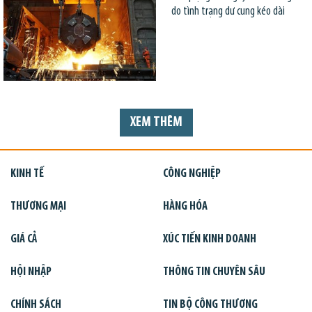
do tình trạng dư cung kéo dài
XEM THÊM
KINH TẾ
CÔNG NGHIỆP
THƯƠNG MẠI
HÀNG HÓA
GIÁ CẢ
XÚC TIẾN KINH DOANH
HỘI NHẬP
THÔNG TIN CHUYÊN SÂU
CHÍNH SÁCH
TIN BỘ CÔNG THƯƠNG