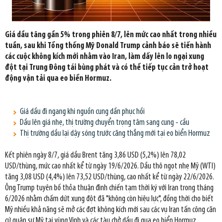
Giá dầu tăng gần 5% trong phiên 8/7, lên mức cao nhất trong nhiều
tuần, sau khi Tổng thống Mỹ Donald Trump cảnh báo sẽ tiến hành
các cuộc không kích mới nhằm vào Iran, làm dấy lên lo ngại xung
đột tại Trung Đông tái bùng phát và có thể tiếp tục cản trở hoạt
động vận tải qua eo biển Hormuz.
Giá dầu đi ngang khi nguồn cung dần phục hồi
Dầu lên giá nhẹ, thị trường chuyển trọng tâm sang cung - cầu
Thị trường dầu lại dậy sóng trước căng thẳng mới tại eo biển Hormuz
Kết phiên ngày 8/7, giá dầu Brent tăng 3,86 USD (5,2%) lên 78,02
USD/thùng, mức cao nhất kể từ ngày 19/6/2026. Dầu thô ngọt nhẹ Mỹ (WTI)
tăng 3,08 USD (4,4%) lên 73,52 USD/thùng, cao nhất kể từ ngày 22/6/2026.
Ông Trump tuyên bố thỏa thuận đình chiến tạm thời ký với Iran trong tháng
6/2026 nhằm chấm dứt xung đột đã "không còn hiệu lực", đồng thời cho biết
Mỹ nhiều khả năng sẽ mở các đợt không kích mới sau các vụ Iran tấn công căn
cứ quân sự Mỹ tại vùng Vịnh và các tàu chở dầu đi qua eo biển Hormuz.