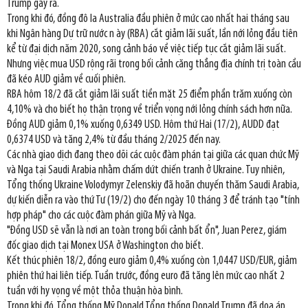
Trump gây ra.
Trong khi đó, đồng đô la Australia đầu phiên ở mức cao nhất hai tháng sau
khi Ngân hàng Dự trữ nước n ày (RBA) cắt giảm lãi suất, lần nới lỏng đầu tiên
kể từ đại dịch năm 2020, song cảnh báo về việc tiếp tục cắt giảm lãi suất.
Nhưng việc mua USD rộng rãi trong bối cảnh căng thẳng địa chính trị toàn cầu
đã kéo AUD giảm về cuối phiên.
RBA hôm 18/2 đã cắt giảm lãi suất tiền mặt 25 điểm phần trăm xuống còn
4,10% và cho biết họ thận trọng về triển vọng nới lỏng chính sách hơn nữa.
Đồng AUD giảm 0,1% xuống 0,6349 USD. Hôm thứ Hai (17/2), AUDD đạt
0,6374 USD và tăng 2,4% từ đầu tháng 2/2025 đến nay.
Các nhà giao dịch đang theo dõi các cuộc đàm phán tại giữa các quan chức Mỹ
và Nga tại Saudi Arabia nhằm chấm dứt chiến tranh ở Ukraine. Tuy nhiên,
Tổng thống Ukraine Volodymyr Zelenskiy đã hoãn chuyến thăm Saudi Arabia,
dự kiến diễn ra vào thứ Tư (19/2) cho đến ngày 10 tháng 3 để tránh tạo "tính
hợp pháp" cho các cuộc đàm phán giữa Mỹ và Nga.
"Đồng USD sẽ vẫn là nơi an toàn trong bối cảnh bất ổn", Juan Perez, giám
đốc giao dịch tại Monex USA ở Washington cho biết.
Kết thúc phiên 18/2, đồng euro giảm 0,4% xuống còn 1,0447 USD/EUR, giảm
phiên thứ hai liên tiếp. Tuần trước, đồng euro đã tăng lên mức cao nhất 2
tuần với hy vọng về một thỏa thuận hòa bình.
Trong khi đó, Tổng thống Mỹ Donald Tổng thống Donald Trump đã dọa áp