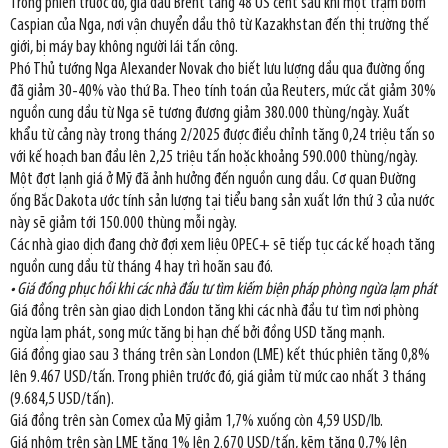
Trong phiên trước đó, giá dầu Brent tăng 48 US cent sau khi một trạm bơm
Caspian của Nga, nơi vận chuyển dầu thô từ Kazakhstan đến thị trường thế
giới, bị máy bay không người lái tấn công.
Phó Thủ tướng Nga Alexander Novak cho biết lưu lượng dầu qua đường ống
đã giảm 30-40% vào thứ Ba. Theo tính toán của Reuters, mức cắt giảm 30%
nguồn cung dầu từ Nga sẽ tương đương giảm 380.000 thùng/ngày. Xuất
khẩu từ cảng này trong tháng 2/2025 được điều chỉnh tăng 0,24 triệu tấn so
với kế hoạch ban đầu lên 2,25 triệu tấn hoặc khoảng 590.000 thùng/ngày.
Một đợt lạnh giá ở Mỹ đã ảnh hưởng đến nguồn cung dầu. Cơ quan Đường
ống Bắc Dakota ước tính sản lượng tại tiểu bang sản xuất lớn thứ 3 của nước
này sẽ giảm tới 150.000 thùng mỗi ngày.
Các nhà giao dịch đang chờ đợi xem liệu OPEC+ sẽ tiếp tục các kế hoạch tăng
nguồn cung dầu từ tháng 4 hay trì hoãn sau đó.
• Giá đồng phục hồi khi các nhà đầu tư tìm kiếm biện pháp phòng ngừa lạm phát
Giá đồng trên sàn giao dịch London tăng khi các nhà đầu tư tìm nơi phòng
ngừa lạm phát, song mức tăng bị hạn chế bởi đồng USD tăng mạnh.
Giá đồng giao sau 3 tháng trên sàn London (LME) kết thúc phiên tăng 0,8%
lên 9.467 USD/tấn. Trong phiên trước đó, giá giảm từ mức cao nhất 3 tháng
(9.684,5 USD/tấn).
Giá đồng trên sàn Comex của Mỹ giảm 1,7% xuống còn 4,59 USD/lb.
Giá nhôm trên sàn LME tăng 1% lên 2.670 USD/tấn, kẽm tăng 0,7% lên