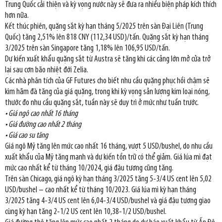
Trung Quốc cải thiện và kỳ vọng nước này sẽ đưa ra nhiều biện pháp kích thích
hơn nữa.
Kết thúc phiên, quặng sắt kỳ hạn tháng 5/2025 trên sàn Đại Liên (Trung
Quốc) tăng 2,51% lên 818 CNY (112,34 USD)/tấn. Quặng sắt kỳ hạn tháng
3/2025 trên sàn Singapore tăng 1,18% lên 106,95 USD/tấn.
Dự kiến xuất khẩu quặng sắt từ Austra sẽ tăng khi các cảng lớn mở cửa trở
lại sau cơn bão nhiệt đới Zelia.
Các nhà phân tích của GF Futures cho biết nhu cầu quặng phục hồi chậm sẽ
kìm hãm đà tăng của giá quặng, trong khi kỳ vọng sản lượng kim loại nóng,
thước đo nhu cầu quặng sắt, tuần này sẽ duy trì ở mức như tuần trước.
• Giá ngô cao nhất 16 tháng
• Giá đường cao nhất 2 tháng
• Giá cao su tăng
Giá ngô Mỹ tăng lên mức cao nhất 16 tháng, vượt 5 USD/bushel, do nhu cầu
xuất khẩu của Mỹ tăng mạnh và dự kiến tồn trữ có thể giảm. Giá lúa mì đạt
mức cao nhất kể từ tháng 10/2024, giá đậu tương cũng tăng.
Trên sàn Chicago, giá ngô kỳ hạn tháng 3/2025 tăng 5-3/4 US cent lên 5,02
USD/bushel – cao nhất kể từ tháng 10/2023. Giá lúa mì kỳ hạn tháng
3/2025 tăng 4-3/4 US cent lên 6,04-3/4 USD/bushel và giá đậu tương giao
cùng kỳ hạn tăng 2-1/2 US cent lên 10,38-1/2 USD/bushel.