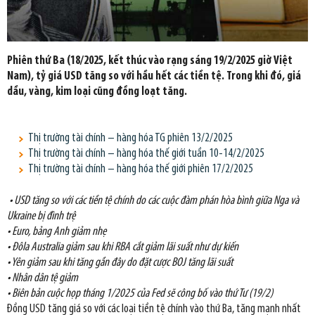
Phiên thứ Ba (18/2025, kết thúc vào rạng sáng 19/2/2025 giờ Việt
Nam), tỷ giá USD tăng so với hầu hết các tiền tệ. Trong khi đó, giá
dầu, vàng, kim loại cũng đồng loạt tăng.
Thị trường tài chính – hàng hóa TG phiên 13/2/2025
Thị trường tài chính – hàng hóa thế giới tuần 10-14/2/2025
Thị trường tài chính – hàng hóa thế giới phiên 17/2/2025
• USD tăng so với các tiền tệ chính do các cuộc đàm phán hòa bình giữa Nga và
Ukraine bị đình trệ
• Euro, bảng Anh giảm nhẹ
• Đôla Australia giảm sau khi RBA cắt giảm lãi suất như dự kiến
• Yên giảm sau khi tăng gần đây do đặt cược BOJ tăng lãi suất
• Nhân dân tệ giảm
• Biên bản cuộc họp tháng 1/2025 của Fed sẽ công bố vào thứ Tư (19/2)
Đồng USD tăng giá so với các loại tiền tệ chính vào thứ Ba, tăng mạnh nhất