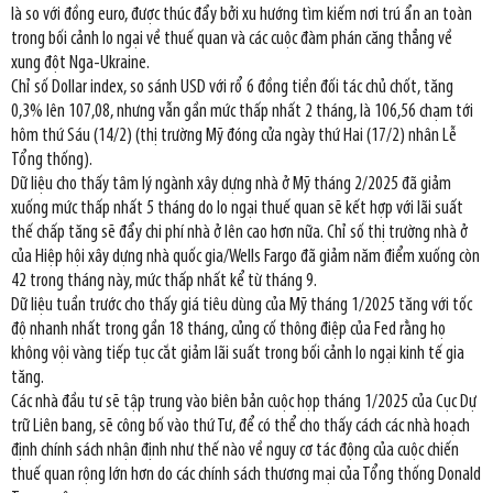
là so với đồng euro, được thúc đẩy bởi xu hướng tìm kiếm nơi trú ẩn an toàn
trong bối cảnh lo ngại về thuế quan và các cuộc đàm phán căng thẳng về
xung đột Nga-Ukraine.
Chỉ số Dollar index, so sánh USD với rổ 6 đồng tiền đối tác chủ chốt, tăng
0,3% lên 107,08, nhưng vẫn gần mức thấp nhất 2 tháng, là 106,56 chạm tới
hôm thứ Sáu (14/2) (thị trường Mỹ đóng cửa ngày thứ Hai (17/2) nhân Lễ
Tổng thống).
Dữ liệu cho thấy tâm lý ngành xây dựng nhà ở Mỹ tháng 2/2025 đã giảm
xuống mức thấp nhất 5 tháng do lo ngại thuế quan sẽ kết hợp với lãi suất
thế chấp tăng sẽ đẩy chi phí nhà ở lên cao hơn nữa. Chỉ số thị trường nhà ở
của Hiệp hội xây dựng nhà quốc gia/Wells Fargo đã giảm năm điểm xuống còn
42 trong tháng này, mức thấp nhất kể từ tháng 9.
Dữ liệu tuần trước cho thấy giá tiêu dùng của Mỹ tháng 1/2025 tăng với tốc
độ nhanh nhất trong gần 18 tháng, củng cố thông điệp của Fed rằng họ
không vội vàng tiếp tục cắt giảm lãi suất trong bối cảnh lo ngại kinh tế gia
tăng.
Các nhà đầu tư sẽ tập trung vào biên bản cuộc họp tháng 1/2025 của Cục Dự
trữ Liên bang, sẽ công bố vào thứ Tư, để có thể cho thấy cách các nhà hoạch
định chính sách nhận định như thế nào về nguy cơ tác động của cuộc chiến
thuế quan rộng lớn hơn do các chính sách thương mại của Tổng thống Donald