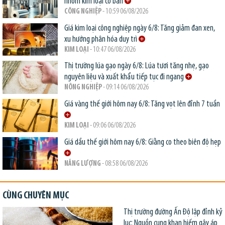
nhóm kim loại cơ bản
CÔNG NGHIỆP
- 10:59 06/08/2026
Giá kim loại công nghiệp ngày 6/8: Tăng giảm đan xen,
xu hướng phân hóa duy trì
KIM LOẠI
- 10:47 06/08/2026
Thị trường lúa gạo ngày 6/8: Lúa tươi tăng nhẹ, gạo
nguyên liệu và xuất khẩu tiếp tục đi ngang
NÔNG NGHIỆP
- 09:14 06/08/2026
Giá vàng thế giới hôm nay 6/8: Tăng vọt lên đỉnh 7 tuần
KIM LOẠI
- 09:06 06/08/2026
Giá dầu thế giới hôm nay 6/8: Giằng co theo biên độ hẹp
NĂNG LƯỢNG
- 08:58 06/08/2026
CÙNG CHUYÊN MỤC
Thị trường đường Ấn Độ lập đỉnh kỷ
lục: Nguồn cung khan hiếm gây áp