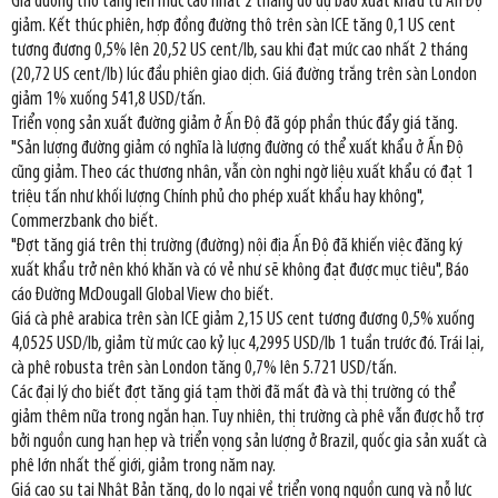
Giá đường thô tăng lên mức cao nhất 2 tháng do dự báo xuất khẩu từ Ấn Độ
giảm. Kết thúc phiên, hợp đồng đường thô trên sàn ICE tăng 0,1 US cent
tương đương 0,5% lên 20,52 US cent/lb, sau khi đạt mức cao nhất 2 tháng
(20,72 US cent/lb) lúc đầu phiên giao dịch. Giá đường trắng trên sàn London
giảm 1% xuống 541,8 USD/tấn.
Triển vọng sản xuất đường giảm ở Ấn Độ đã góp phần thúc đẩy giá tăng.
"Sản lượng đường giảm có nghĩa là lượng đường có thể xuất khẩu ở Ấn Độ
cũng giảm. Theo các thương nhân, vẫn còn nghi ngờ liệu xuất khẩu có đạt 1
triệu tấn như khối lượng Chính phủ cho phép xuất khẩu hay không",
Commerzbank cho biết.
"Đợt tăng giá trên thị trường (đường) nội địa Ấn Độ đã khiến việc đăng ký
xuất khẩu trở nên khó khăn và có vẻ như sẽ không đạt được mục tiêu", Báo
cáo Đường McDougall Global View cho biết.
Giá cà phê arabica trên sàn ICE giảm 2,15 US cent tương đương 0,5% xuống
4,0525 USD/lb, giảm từ mức cao kỷ lục 4,2995 USD/lb 1 tuần trước đó. Trái lại,
cà phê robusta trên sàn London tăng 0,7% lên 5.721 USD/tấn.
Các đại lý cho biết đợt tăng giá tạm thời đã mất đà và thị trường có thể
giảm thêm nữa trong ngắn hạn. Tuy nhiên, thị trường cà phê vẫn được hỗ trợ
bởi nguồn cung hạn hẹp và triển vọng sản lượng ở Brazil, quốc gia sản xuất cà
phê lớn nhất thế giới, giảm trong năm nay.
Giá cao su tại Nhật Bản tăng, do lo ngại về triển vọng nguồn cung và nỗ lực