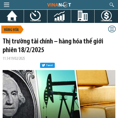
TRANG CHỦ
TIN GIỜ CHÓT
THỊ TRƯỜNG
DỰ ÁN
CHỨNG KHOÁN
HÀNG HÓA
Thị trường tài chính – hàng hóa thế giới
phiên 18/2/2025
11:34 19/02/2025
Tweet