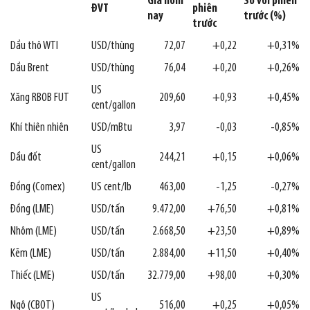
Giá hôm
So với phiên
ĐVT
phiên
nay
trước (%)
trước
Dầu thô WTI
USD/thùng
72,07
+0,22
+0,31%
Dầu Brent
USD/thùng
76,04
+0,20
+0,26%
US
Xăng RBOB FUT
209,60
+0,93
+0,45%
cent/gallon
Khí thiên nhiên
USD/mBtu
3,97
-0,03
-0,85%
US
Dầu đốt
244,21
+0,15
+0,06%
cent/gallon
Đồng (Comex)
US cent/lb
463,00
-1,25
-0,27%
Đồng (LME)
USD/tấn
9.472,00
+76,50
+0,81%
Nhôm (LME)
USD/tấn
2.668,50
+23,50
+0,89%
Kẽm (LME)
USD/tấn
2.884,00
+11,50
+0,40%
Thiếc (LME)
USD/tấn
32.779,00
+98,00
+0,30%
US
Ngô (CBOT)
516,00
+0,25
+0,05%