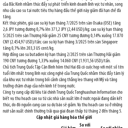
của Bắc Kinh nhằm thúc đẩy sự phát triển kinh doanh lĩnh vực tư nhân, song
nhu cầu cao su tại nước tiêu thụ hàng đầu thế giới này giảm đã hạn chế đà
tăng.
Kết thúc phiên, giá cao su kỳ hạn tháng 7/2025 trên sàn Osaka (OSE) tăng
2,6 JPY tương đương 0,7% lên 371,2 JPY (2,44 USD)/kg; cao su kỳ hạn tháng
5/2025 trên sàn Thượng Hải giảm 25 CNY tương đương 0,14% xuống 17.870
CNY (2.454,97 USD)/tấn; cao su kỳ hạn tháng 3/2025 trên sàn Singapore
tăng 0,1% lên 203,3 US cent/kg.
Hợp đồng cao su butadien kỳ hạn tháng 2/2025 trên sàn Thượng Hải giảm
190 CNY tương đương 1,33% xuống 14.060 CNY (1.931,56 USD)/tấn.
Chủ tịch Trung Quốc Tập Cận Bình hôm thứ Hai đã có cuộc họp với một số tên
tuổi lớn nhất trong lĩnh vực công nghệ của Trung Quốc nhằm thúc đẩy tâm lý
của khu vực tư nhân trong bối cảnh căng thẳng leo thang với Mỹ và tăng
trưởng chậm chạp của nền kinh tế trong nước.
Công ty cung cấp dữ liệu tài chính Trung Quốc Tonghuashun Information cho
biết vụ thu hoạch cao su từ các nhà sản xuất lớn ở nước ngoài đang dần kết
thúc, do đó nguồn cung cao su dự báo sẽ giảm. Vụ thu hoạch cao su ở những
nướ sản xuất chính thường trải qua giai đoạn thấp từ tháng 2 đến tháng 5.
Cập nhật giá hàng hóa thế giới
So với