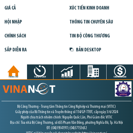
GIÁ CẢ
XÚC TIẾN KINH DOANH
HỘI NHẬP
THÔNG TIN CHUYÊN SÂU
CHÍNH SÁCH
TIN BỘ CÔNG THƯƠNG
SẮP DIỄN RA
BẢN DESKTOP
TRANG CHỦ
TIN GIỜ CHÓT
THỊ TRƯỜNG
DỰ ÁN
CHỨNG KHOÁN
Bộ Công Thương - Trung tâm Thông tin Công Nghiệp và Thương mại (VITIC)
Giấy phép của Bộ Thông tin và Truyền thông số 114/GP-TTĐT, cấp ngày 3/6/2024
Người chịu trách nhiệm chính: Nguyễn Quốc Lân, Phó Giám đốc VITIC
Địa chỉ: Tòa nhà Bộ Công Thương, số 655 Phạm Văn Đồng, phường Nghĩa Đô, Tp. Hà Nội
ĐT: (04)39341911; (04)37153632