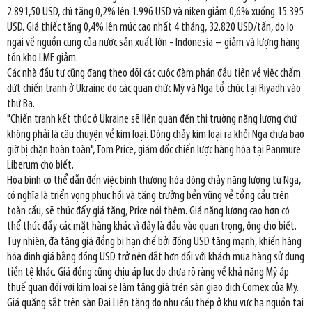
2.891,50 USD, chì tăng 0,2% lên 1.996 USD và niken giảm 0,6% xuống 15.395
USD. Giá thiếc tăng 0,4% lên mức cao nhất 4 tháng, 32.820 USD/tấn, do lo
ngại về nguồn cung của nước sản xuất lớn - Indonesia – giảm và lượng hàng
tồn kho LME giảm.
Các nhà đầu tư cũng đang theo dõi các cuộc đàm phán đầu tiên về việc chấm
dứt chiến tranh ở Ukraine do các quan chức Mỹ và Nga tổ chức tại Riyadh vào
thứ Ba.
"Chiến tranh kết thúc ở Ukraine sẽ liên quan đến thị trường năng lượng chứ
không phải là câu chuyện về kim loại. Dòng chảy kim loại ra khỏi Nga chưa bao
giờ bị chặn hoàn toàn", Tom Price, giám đốc chiến lược hàng hóa tại Panmure
Liberum cho biết.
Hòa bình có thể dẫn đến việc bình thường hóa dòng chảy năng lượng từ Nga,
có nghĩa là triển vọng phục hồi và tăng trưởng bền vững về tổng cầu trên
toàn cầu, sẽ thúc đẩy giá tăng, Price nói thêm. Giá năng lượng cao hơn có
thể thúc đẩy các mặt hàng khác vì đây là đầu vào quan trọng, ông cho biết.
Tuy nhiên, đà tăng giá đồng bị hạn chế bởi đồng USD tăng mạnh, khiến hàng
hóa định giá bằng đồng USD trở nên đắt hơn đối với khách mua hàng sử dụng
tiền tệ khác. Giá đồng cũng chịu áp lực do chưa rõ ràng về khả năng Mỹ áp
thuế quan đối với kim loại sẽ làm tăng giá trên sàn giao dịch Comex của Mỹ.
Giá quặng sắt trên sàn Đại Liên tăng do nhu cầu thép ở khu vực hạ nguồn tại