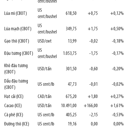
cent/bushel
US
Lúa mì (CBOT)
618,50
+0,75
+0,12%
cent/bushel
US
Lúa mạch (CBOT)
349,75
+1,75
+0,50%
cent/bushel
Gạo thô (CBOT)
USD/cwt
13,99
-0,02
-0,18%
US
Đậu tương (CBOT)
1.053,75
-1,75
-0,17%
cent/bushel
Khô đậu tương
USD/tấn
301,50
-0,60
-0,20%
(CBOT)
Dầu đậu tương
US cent/lb
47,73
-0,01
-0,02%
(CBOT)
Hạt cải (ICE)
CAD/tấn
675,20
+1,80
+0,27%
Cacao (ICE)
USD/tấn
10.491,00
+166,00
+1,61%
Cà phê (ICE)
US cent/lb
405,25
-2,15
-0,53%
Đường thô (ICE)
US cent/lb
19,16
0,00
0,00%