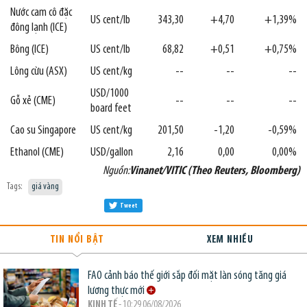
Nước cam cô đặc
US cent/lb
343,30
+4,70
+1,39%
đông lạnh (ICE)
Bông (ICE)
US cent/lb
68,82
+0,51
+0,75%
Lông cừu (ASX)
US cent/kg
--
--
--
USD/1000
Gỗ xẻ (CME)
--
--
--
board feet
Cao su Singapore
US cent/kg
201,50
-1,20
-0,59%
Ethanol (CME)
USD/gallon
2,16
0,00
0,00%
Nguồn:
Vinanet/VITIC (Theo Reuters, Bloomberg)
Tags:
giá vàng
Tweet
TIN NỔI BẬT
XEM NHIỀU
FAO cảnh báo thế giới sắp đối mặt làn sóng tăng giá
lương thực mới
KINH TẾ
- 10:29 06/08/2026