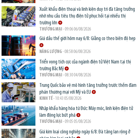
Xuất khẩu điện thoại và linh kiện duy trì đà tăng trưởng
nhờ nhu cầu tiêu thụ điện tử phục hồi tại nhiều thị
trường lớn
THƯƠNG MẠI
- 09:06 06/08/2026
Giá dầu thế giới hôm nay 6/8: Giằng co theo biên độ hẹp
NĂNG LƯỢNG
- 08:58 06/08/2026
Triển vọng tích cực của ngành điện tử Việt Nam tại thị
trường Bắc Mỹ
THƯƠNG MẠI
- 08:30 04/08/2026
Trung Quốc bảo vệ mô hình tăng trưởng trước thềm đàm
phán thương mại với Mỹ và EU
KINH TẾ
- 10:43 05/08/2026
Nhập khẩu hàng hóa từ Đức: Máy móc, linh kiện điện tử
làm động lực bứt phá
THƯƠNG MẠI
- 09:05 05/08/2026
Giá kim loại công nghiệp ngày 6/8: Đà tăng lan rộng ở