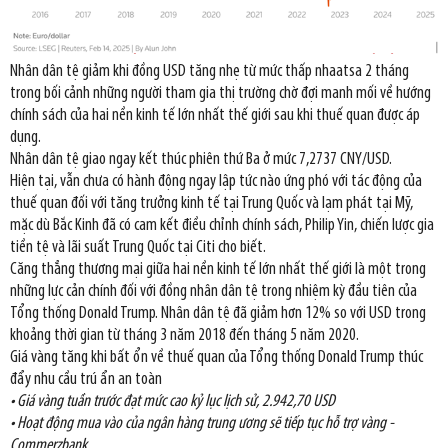
Nhân dân tệ giảm khi đồng USD tăng nhẹ từ mức thấp nhaatsa 2 tháng
trong bối cảnh những người tham gia thị trường chờ đợi manh mối về hướng
chính sách của hai nền kinh tế lớn nhất thế giới sau khi thuế quan được áp
dụng.
Nhân dân tệ giao ngay kết thúc phiên thứ Ba ở mức 7,2737 CNY/USD.
Hiện tại, vẫn chưa có hành động ngay lập tức nào ứng phó với tác động của
thuế quan đối với tăng trưởng kinh tế tại Trung Quốc và lạm phát tại Mỹ,
mặc dù Bắc Kinh đã có cam kết điều chỉnh chính sách, Philip Yin, chiến lược gia
tiền tệ và lãi suất Trung Quốc tại Citi cho biết.
Căng thẳng thương mại giữa hai nền kinh tế lớn nhất thế giới là một trong
những lực cản chính đối với đồng nhân dân tệ trong nhiệm kỳ đầu tiên của
Tổng thống Donald Trump. Nhân dân tệ đã giảm hơn 12% so với USD trong
khoảng thời gian từ tháng 3 năm 2018 đến tháng 5 năm 2020.
Giá vàng tăng khi bất ổn về thuế quan của Tổng thống Donald Trump thúc
đẩy nhu cầu trú ẩn an toàn
• Giá vàng tuần trước đạt mức cao kỷ lục lịch sử, 2.942,70 USD
• Hoạt động mua vào của ngân hàng trung ương sẽ tiếp tục hỗ trợ vàng -
Commerzbank