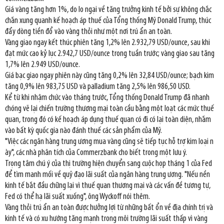
Giá vàng tăng hơn 1%, do lo ngại về tăng trưởng kinh tế bởi sự không chắc
chắn xung quanh kế hoạch áp thuế của Tổng thống Mỹ Donald Trump, thúc
đẩy dòng tiền đổ vào vàng thỏi như một nơi trú ẩn an toàn.
Vàng giao ngay kết thúc phiên tăng 1,2% lên 2.932,79 USD/ounce, sau khi
đạt mức cao kỷ lục 2.942,7 USD/ounce trong tuần trước; vàng giao sau tăng
1,7% lên 2.949 USD/ounce.
Giá bạc giao ngay phiên này cũng tăng 0,2% lên 32,84 USD/ounce; bạch kim
tăng 0,9% lên 983,75 USD và palladium tăng 2,5% lên 986,50 USD.
Kể từ khi nhậm chức vào tháng trước, Tổng thống Donald Trump đã nhanh
chóng vẽ lại chiến trường thương mại toàn cầu bằng một loạt các mức thuế
quan, trong đó có kế hoạch áp dụng thuế quan có đi có lại toàn diện, nhắm
vào bất kỳ quốc gia nào đánh thuế các sản phẩm của Mỹ.
"Việc các ngân hàng trung ương mua vàng cũng sẽ tiếp tục hỗ trợ kim loại n
ày", các nhà phân tích của Commerzbank cho biết trong một lưu ý.
Trọng tâm chú ý của thị trường hiện chuyển sang cuộc họp tháng 1 của Fed
để tìm manh mối về quỹ đạo lãi suất của ngân hàng trung ương. "Nếu nền
kinh tế bắt đầu chững lại vì thuế quan thương mại và các vấn đề tương tự,
Fed có thể hạ lãi suất xuống", ông Wyckoff nói thêm.
Vàng thỏi trú ẩn an toàn được hưởng lợi từ những bất ổn về địa chính trị và
kinh tế và có xu hướng tăng mạnh trong môi trường lãi suất thấp vì vàng