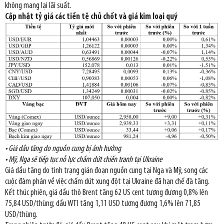
không mang lại lãi suất.
Cập nhật tỷ giá các tiền tệ chủ chốt và giá kim loại quý
• Giá dầu tăng do nguồn cung bị ảnh hưởng
• Mỹ, Nga sẽ tiếp tục nỗ lực chấm dứt chiến tranh tại Ukraine
Giá dầu tăng do tình trạng gián đoạn nguồn cung tại Nga và Mỹ, song các
cuộc đàm phán về việc chấm dứt xung đột tại Ukraine đã hạn chế đà tăng.
Kết thúc phiên, giá dầu thô Brent tăng 62 US cent tương đương 0,8% lên
75,84 USD/thùng; dầu WTI tăng 1,11 USD tương đương 1,6% lên 71,85
USD/thùng.