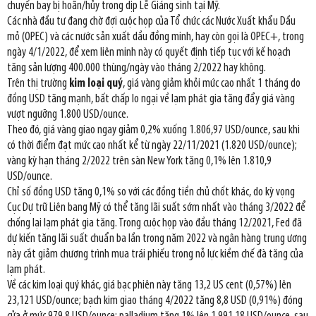
chuyến bay bị hoãn/hủy trong dịp Lễ Giáng sinh tại Mỹ.
Các nhà đầu tư đang chờ đợi cuộc họp của Tổ chức các Nước Xuất khẩu Dầu
mỏ (OPEC) và các nước sản xuất dầu đồng minh, hay còn gọi là OPEC+, trong
ngày 4/1/2022, để xem liên minh này có quyết định tiếp tục với kế hoạch
tăng sản lượng 400.000 thùng/ngày vào tháng 2/2022 hay không.
Trên thị trường
kim loại quý
, giá vàng giảm khỏi mức cao nhất 1 tháng do
đồng USD tăng mạnh, bất chấp lo ngại về lạm phát gia tăng đẩy giá vàng
vượt ngưỡng 1.800 USD/ounce.
Theo đó, giá vàng giao ngay giảm 0,2% xuống 1.806,97 USD/ounce, sau khi
có thời điểm đạt mức cao nhất kể từ ngày 22/11/2021 (1.820 USD/ounce);
vàng kỳ hạn tháng 2/2022 trên sàn New York tăng 0,1% lên 1.810,9
USD/ounce.
Chỉ số đồng USD tăng 0,1% so với các đồng tiền chủ chốt khác, do kỳ vọng
Cục Dự trữ Liên bang Mỹ có thể tăng lãi suất sớm nhất vào tháng 3/2022 để
chống lại lạm phát gia tăng. Trong cuộc họp vào đầu tháng 12/2021, Fed đã
dự kiến tăng lãi suất chuẩn ba lần trong năm 2022 và ngân hàng trung ương
này cắt giảm chương trình mua trái phiếu trong nỗ lực kiềm chế đà tăng của
lạm phát.
Về các kim loại quý khác, giá bạc phiên này tăng 13,2 US cent (0,57%) lên
23,121 USD/ounce; bạch kim giao tháng 4/2022 tăng 8,8 USD (0,91%) đóng