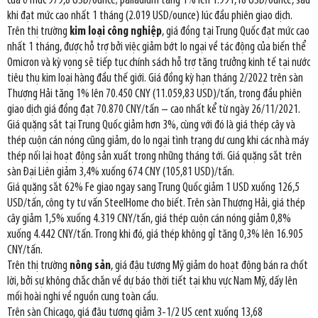
cửa ở mức 979,8 USD/ounce; palladium tăng 1% lên 1.991,18 USD/ounce, sau
khi đạt mức cao nhất 1 tháng (2.019 USD/ounce) lúc đầu phiên giao dịch.
Trên thị trường
kim loại công nghiệp
, giá đồng tại Trung Quốc đạt mức cao
nhất 1 tháng, được hỗ trợ bởi việc giảm bớt lo ngại về tác động của biến thể
Omicron và kỳ vọng sẽ tiếp tục chính sách hỗ trợ tăng trưởng kinh tế tại nước
tiêu thụ kim loại hàng đầu thế giới. Giá đồng kỳ hạn tháng 2/2022 trên sàn
Thượng Hải tăng 1% lên 70.450 CNY (11.059,83 USD)/tấn, trong đầu phiên
giao dịch giá đồng đạt 70.870 CNY/tấn – cao nhất kể từ ngày 26/11/2021.
Giá quặng sắt tại Trung Quốc giảm hơn 3%, cùng với đó là giá thép cây và
thép cuộn cán nóng cũng giảm, do lo ngại tình trạng dư cung khi các nhà máy
thép nối lại hoạt động sản xuất trong những tháng tới. Giá quặng sắt trên
sàn Đại Liên giảm 3,4% xuống 674 CNY (105,81 USD)/tấn.
Giá quặng sắt 62% Fe giao ngay sang Trung Quốc giảm 1 USD xuống 126,5
USD/tấn, công ty tư vấn SteelHome cho biết. Trên sàn Thượng Hải, giá thép
cây giảm 1,5% xuống 4.319 CNY/tấn, giá thép cuộn cán nóng giảm 0,8%
xuống 4.442 CNY/tấn. Trong khi đó, giá thép không gỉ tăng 0,3% lên 16.905
CNY/tấn.
Trên thị trường
nông sản
, giá đậu tương Mỹ giảm do hoạt động bán ra chốt
lời, bởi sự không chắc chắn về dự báo thời tiết tại khu vực Nam Mỹ, dấy lên
mối hoài nghi về nguồn cung toàn cầu.
Trên sàn Chicago, giá đậu tương giảm 3-1/2 US cent xuống 13,68