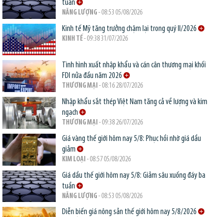
tuần
NĂNG LƯỢNG
- 08:53 05/08/2026
Kinh tế Mỹ tăng trưởng chậm lại trong quý II/2026
KINH TẾ
- 09:38 31/07/2026
Tình hình xuất nhập khẩu và cán cân thương mại khối
FDI nửa đầu năm 2026
THƯƠNG MẠI
- 08:16 28/07/2026
Nhập khẩu sắt thép Việt Nam tăng cả về lượng và kim
ngạch
THƯƠNG MẠI
- 09:38 26/07/2026
Giá vàng thế giới hôm nay 5/8: Phục hồi nhờ giá dầu
giảm
KIM LOẠI
- 08:57 05/08/2026
Giá dầu thế giới hôm nay 5/8: Giảm sâu xuống đáy ba
tuần
NĂNG LƯỢNG
- 08:53 05/08/2026
Diễn biến giá nông sản thế giới hôm nay 5/8/2026