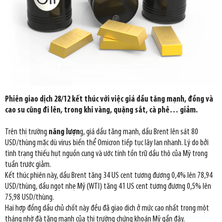
Phiên giao dịch 28/12 kết thúc với việc giá dầu tăng mạnh, đồng và
cao su cũng đi lên, trong khi vàng, quặng sắt, cà phê… giảm.
Trên thị trường
năng lượn
g, giá dầu tăng mạnh, dầu Brent lên sát 80
USD/thùng mặc dù virus biến thể Omicron tiếp tục lây lan nhanh. Lý do bởi
tình trạng thiếu hụt nguồn cung và ước tính tồn trữ dầu thô của Mỹ trong
tuần trước giảm.
Kết thúc phiên này, dầu Brent tăng 34 US cent tương đương 0,4% lên 78,94
USD/thùng, dầu ngọt nhẹ Mỹ (WTI) tăng 41 US cent tương đương 0,5% lên
75,98 USD/thùng.
Hai hợp đồng dầu chủ chốt này đều đã giao dịch ở mức cao nhất trong một
tháng nhờ đà tăng mạnh của thị trường chứng khoán Mỹ gần đây.