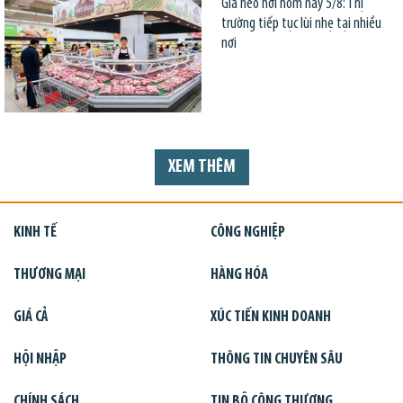
Giá heo hơi hôm nay 5/8: Thị
trường tiếp tục lùi nhẹ tại nhiều
nơi
XEM THÊM
KINH TẾ
CÔNG NGHIỆP
THƯƠNG MẠI
HÀNG HÓA
GIÁ CẢ
XÚC TIẾN KINH DOANH
HỘI NHẬP
THÔNG TIN CHUYÊN SÂU
CHÍNH SÁCH
TIN BỘ CÔNG THƯƠNG