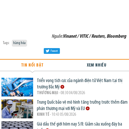
Nguồn:
Vinanet / VITIC / Reuters, Bloomberg
Tags:
hàng hóa
Tweet
TIN NỔI BẬT
XEM NHIỀU
Triển vọng tích cực của ngành điện tử Việt Nam tại thị
trường Bắc Mỹ
THƯƠNG MẠI
- 08:30 04/08/2026
Trung Quốc bảo vệ mô hình tăng trưởng trước thềm đàm
phán thương mại với Mỹ và EU
KINH TẾ
- 10:43 05/08/2026
Giá dầu thế giới hôm nay 5/8: Giảm sâu xuống đáy ba