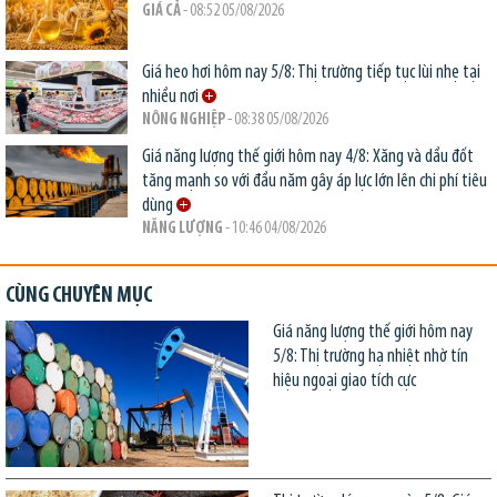
GIÁ CẢ
- 08:52 05/08/2026
Giá heo hơi hôm nay 5/8: Thị trường tiếp tục lùi nhẹ tại
nhiều nơi
NÔNG NGHIỆP
- 08:38 05/08/2026
Giá năng lượng thế giới hôm nay 4/8: Xăng và dầu đốt
tăng mạnh so với đầu năm gây áp lực lớn lên chi phí tiêu
dùng
NĂNG LƯỢNG
- 10:46 04/08/2026
CÙNG CHUYÊN MỤC
Giá năng lượng thế giới hôm nay
5/8: Thị trường hạ nhiệt nhờ tín
hiệu ngoại giao tích cực