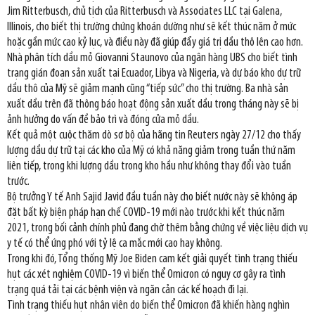
Jim Ritterbusch, chủ tịch của Ritterbusch và Associates LLC tại Galena,
Illinois, cho biết thị trường chứng khoán dường như sẽ kết thúc năm ở mức
hoặc gần mức cao kỷ lục, và điều này đã giúp đẩy giá trị dầu thô lên cao hơn.
Nhà phân tích dầu mỏ Giovanni Staunovo của ngân hàng UBS cho biết tình
trạng gián đoạn sản xuất tại Ecuador, Libya và Nigeria, và dự báo kho dự trữ
dầu thô của Mỹ sẽ giảm mạnh cũng “tiếp sức” cho thị trường. Ba nhà sản
xuất dầu trên đã thông báo hoạt động sản xuất dầu trong tháng này sẽ bị
ảnh hưởng do vấn đề bảo trì và đóng cửa mỏ dầu.
Kết quả một cuộc thăm dò sơ bộ của hãng tin Reuters ngày 27/12 cho thấy
lượng dầu dự trữ tại các kho của Mỹ có khả năng giảm trong tuần thứ năm
liên tiếp, trong khi lượng dầu trong kho hầu như không thay đổi vào tuần
trước.
Bộ trưởng Y tế Anh Sajid Javid đầu tuần này cho biết nước này sẽ không áp
đặt bất kỳ biện pháp hạn chế COVID-19 mới nào trước khi kết thúc năm
2021, trong bối cảnh chính phủ đang chờ thêm bằng chứng về việc liệu dịch vụ
y tế có thể ứng phó với tỷ lệ ca mắc mới cao hay không.
Trong khi đó, Tổng thống Mỹ Joe Biden cam kết giải quyết tình trạng thiếu
hụt các xét nghiệm COVID-19 vì biến thể Omicron có nguy cơ gây ra tình
trạng quá tải tại các bệnh viện và ngăn cản các kế hoạch đi lại.
Tình trạng thiếu hụt nhân viên do biến thể Omicron đã khiến hàng nghìn