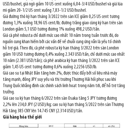
USD/bushel, giá ngô giảm 10 US cent xuống 6,04-3/4 USD/bushel và giá lúa
mì giảm 20-1/2 US cent xuống 7,83-1/2 USD/bushel.
Giá đường thô kỳ hạn tháng 3/2022 trên sàn ICE giảm 0,25 US cent tương
đương 1,3% xuống 18,96 US cent/lb; đường trắng giao cùng kỳ hạn trên sàn
London giảm 5,1 USD tương đương 1% xuống 498,2 USD/tấn.
Giá cà phê robusta chỉ dưới mức cao nhất 10 năm trong tuần trước đó, do
nguồn cung khan hiếm bởi các vấn đề về chuỗi cung ứng vẫn là yếu tố chính
hỗ trợ giá. Theo đó, cà phê robusta kỳ hạn tháng 3/2022 trên sàn London
giảm 10 USD tương đương 0,4% xuống 2.343 USD/tấn, chỉ dưới mức cao nhất
10 năm (2.381 USD/tấn); cà phê arabica kỳ hạn tháng 3/2022 trên sàn ICE
giảm 1,45 US cent tương đương 0,6% xuống 2,2256 USD/lb.
Giá cao su tại Nhật Bản tăng hơn 2%, được thúc đẩy bởi số liệu nhà máy
tăng mạnh, đồng JPY suy yếu và thị trường Thượng Hải hồi phục sau khi
Trung Quốc khẳng định các chính sách linh hoạt trong năm tới, để hỗ trợ tăng
trưởng.
Giá cao su kỳ hạn tháng 6/2022 trên sàn Osaka tăng 5 JPY tương đương
2,2% lên 234,0 JPY (2 USD)/kg; cao su kỳ hạn tháng 5/2022 trên sàn Thượng
Hải tăng 385 CNY lên 14.745 CNY (2.314 USD)/tấn.
Giá hàng hóa thế giới