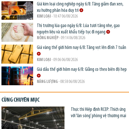
Giá kim loại công nghiệp ngày 6/8: Tăng giảm đan xen,
xu hướng phân hóa duy trì
KIM LOẠI
- 10:47 06/08/2026
Thị trường lúa gạo ngày 6/8: Lúa tươi tăng nhẹ, gạo
nguyên liệu và xuất khẩu tiếp tục đi ngang
NÔNG NGHIỆP
- 09:14 06/08/2026
Giá vàng thế giới hôm nay 6/8: Tăng vọt lên đỉnh 7 tuần
KIM LOẠI
- 09:06 06/08/2026
Giá dầu thế giới hôm nay 6/8: Giằng co theo biên độ hẹp
NĂNG LƯỢNG
- 08:58 06/08/2026
CÙNG CHUYÊN MỤC
Thực thi Hiệp định RCEP: Thích ứng
với ‘làn sóng’ phòng vệ thương mại