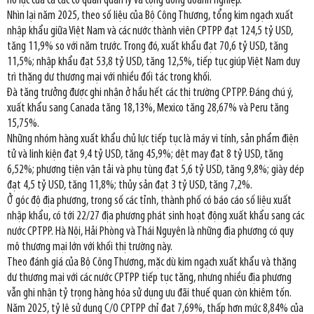
nỗ lực của cả các cơ quan quản lý và cộng đồng doanh nghiệp.
Nhìn lại năm 2025, theo số liệu của Bộ Công Thương, tổng kim ngạch xuất
nhập khẩu giữa Việt Nam và các nước thành viên CPTPP đạt 124,5 tỷ USD,
tăng 11,9% so với năm trước. Trong đó, xuất khẩu đạt 70,6 tỷ USD, tăng
11,5%; nhập khẩu đạt 53,8 tỷ USD, tăng 12,5%, tiếp tục giúp Việt Nam duy
trì thặng dư thương mại với nhiều đối tác trong khối.
Đà tăng trưởng được ghi nhận ở hầu hết các thị trường CPTPP. Đáng chú ý,
xuất khẩu sang Canada tăng 18,13%, Mexico tăng 28,67% và Peru tăng
15,75%.
Những nhóm hàng xuất khẩu chủ lực tiếp tục là máy vi tính, sản phẩm điện
tử và linh kiện đạt 9,4 tỷ USD, tăng 45,9%; dệt may đạt 8 tỷ USD, tăng
6,52%; phương tiện vận tải và phụ tùng đạt 5,6 tỷ USD, tăng 9,8%; giày dép
đạt 4,5 tỷ USD, tăng 11,8%; thủy sản đạt 3 tỷ USD, tăng 7,2%.
Ở góc độ địa phương, trong số các tỉnh, thành phố có báo cáo số liệu xuất
nhập khẩu, có tới 22/27 địa phương phát sinh hoạt động xuất khẩu sang các
nước CPTPP. Hà Nội, Hải Phòng và Thái Nguyên là những địa phương có quy
mô thương mại lớn với khối thị trường này.
Theo đánh giá của Bộ Công Thương, mặc dù kim ngạch xuất khẩu và thặng
dư thương mại với các nước CPTPP tiếp tục tăng, nhưng nhiều địa phương
vẫn ghi nhận tỷ trọng hàng hóa sử dụng ưu đãi thuế quan còn khiêm tốn.
Năm 2025, tỷ lệ sử dụng C/O CPTPP chỉ đạt 7,69%, thấp hơn mức 8,84% của