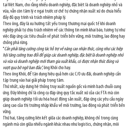
tại Việt Nam, cho rằng nhiều doanh nghiệp, đặc biệt là doanh nghiệp nhỏ và
vừa, vẫn còn tâm lý e ngại trước cơ chế tự chứng nhận xuất xứ do chưa hiểu
đầy đủ quy trình và trách nhiệm pháp lý.
Theo ông, đây là xu hướng tất yếu trong thương mại quốc tế khi doanh
nghiệp phải tự chịu trách nhiệm về các thông tin mình khai báo, tương tự như
việc đáp ứng các tiêu chuẩn về phát triển bền vững, môi trường, lao động hay
chống phá rừng.
"
Cần phải tăng cường công tác hỗ trợ về nâng cao nhận thức, cũng như các hiệp
hội tăng cường trao đổi để giúp các doanh nghiệp, đặc biệt là doanh nghiệp nhỏ
và vừa và doanh nghiệp mới tham gia xuất khẩu, có được nhận thức đúng và
vượt qua bỡ ngỡ ban đầu",
ông Khôi cho hay.
Theo ông Khôi, để tận dụng hiệu quả hơn các C/O ưu đãi, doanh nghiệp cần
tập trung vào hai giải pháp trọng tâm.
Thứ nhất, xây dựng hệ thống truy xuất nguồn gốc và minh bạch chuỗi cung
ứng. Đây không chỉ là công cụ đáp ứng quy tắc xuất xứ của các FTA mà còn
giúp doanh nghiệp tối ưu hóa hoạt động sản xuất, đáp ứng các yêu cầu ngày
càng cao của thị trường nhập khẩu về môi trường, lao động và phát triển bền
vững.
Thứ hai, tăng cường liên kết giữa các doanh nghiệp, không chỉ trong cùng
ngành mà còn giữa nhiều ngành khác nhau như logistics, chứng nhận, môi