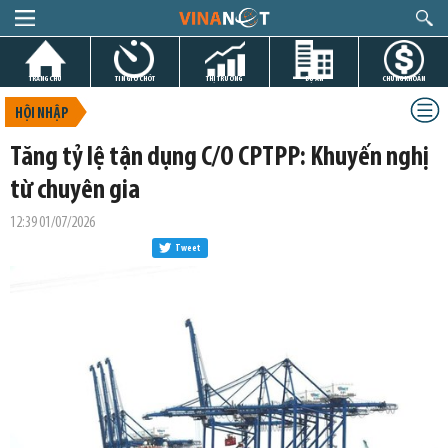
TRANG CHỦ
TIN GIỜ CHÓT
THỊ TRƯỜNG
DỰ ÁN
CHỨNG KHOÁN
HỘI NHẬP
Tăng tỷ lệ tận dụng C/O CPTPP: Khuyến nghị
từ chuyên gia
12:39 01/07/2026
Tweet