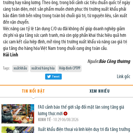
trường hay năng lượng. Theo ông, trong bối cảnh các tiêu chuẩn quốc tế ngày
càng toàn diện, một sản phẩm muốn chinh phục thị trường xuất khẩu phải
bảo đảm tính bền vững trong toàn bộ chuỗi giá trị, từ nguyên liệu, sản xuất
đến vận chuyển.
Việc nâng cao tỷ lệ tận dụng C/O ưu đãi không chỉ giúp doanh nghiệp giảm
chi phí và gia tăng sức cạnh tranh, mà còn góp phần khai thác hiệu quả hơn
các cam kết của hiệp định, mở rộng thị trường xuất khẩu và nâng cao giá trị
gia tăng cho hàng hóa Việt Nam trong chuỗi cung ứng toàn cầu.
Hải Linh
Nguồn:
Báo Công thương
Tags:
xuất khẩu
xuất xứ hàng hóa
Hiệp định CPTPP
Link gốc
Tweet
TIN NỔI BẬT
XEM NHIỀU
FAO cảnh báo thế giới sắp đối mặt làn sóng tăng giá
lương thực mới
KINH TẾ
- 10:29 06/08/2026
Xuất khẩu điện thoại và linh kiện duy trì đà tăng trưởng