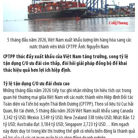
5 tháng đầu năm 2026, Việt Nam xuất khẩu lượng lớn hàng hóa sang các
nước thành viên khối CPTPP. Ảnh: Nguyễn Nam
CPTPP thúc đẩy xuất khẩu của Việt Nam tăng trưởng, song tỷ lệ
tận dụng C/O ưu đãi còn thấp, đòi hỏi giải pháp đồng bộ để khai
thác hiệu quả hơn lợi ích hiệp định.
Tỷ lệ tận dụng C/O ưu đãi chưa cao
Những tháng đầu năm 2026 tiếp tục ghi nhận những tín hiệu tích cực trong
quan hệ thương mại giữa Việt Nam với các nước thành viên Hiệp định Đối tác
Toàn diện và Tiến bộ xuyên Thái Bình Dương (CPTPP). Theo số liệu từ Cục hải
Quan, Bộ tài chính, 5 tháng đầu năm 2026 Việt Nam xuất khẩu sang Canada
3,342 tỷ USD; Mexico 3,549 tỷ USD; New Zealand 338 triệu USD; Nhật Bản 12
tỷ USD; Australia đạt 3,184 tỷ USD; Singapore 2,723 tỷ USD… Kim ngạch
này được duy trì trong khi thị trường thế giới có nhiều biến động là thành quả