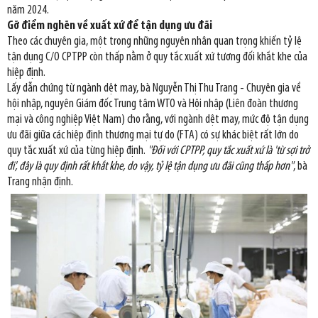
năm 2024.
Gỡ điểm nghẽn về xuất xứ để tận dụng ưu đãi
Theo các chuyên gia, một trong những nguyên nhân quan trọng khiến tỷ lệ
tận dụng C/O CPTPP còn thấp nằm ở quy tắc xuất xứ tương đối khắt khe của
hiệp định.
Lấy dẫn chứng từ ngành dệt may, bà Nguyễn Thị Thu Trang - Chuyên gia về
hội nhập, nguyên Giám đốc Trung tâm WTO và Hội nhập (Liên đoàn thương
mại và công nghiệp Việt Nam) cho rằng, với ngành dệt may, mức độ tận dụng
ưu đãi giữa các hiệp định thương mại tự do (FTA) có sự khác biệt rất lớn do
quy tắc xuất xứ của từng hiệp định.
"Đối với CPTPP, quy tắc xuất xứ là 'từ sợi trở
đi', đây là quy định rất khắt khe, do vậy, tỷ lệ tận dụng ưu đãi cũng thấp hơn"
, bà
Trang nhận định.