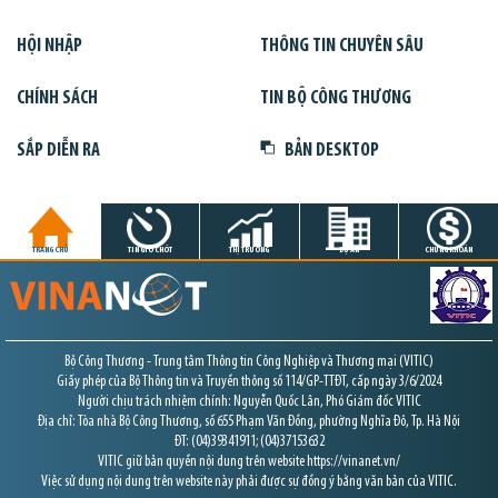
HỘI NHẬP
THÔNG TIN CHUYÊN SÂU
CHÍNH SÁCH
TIN BỘ CÔNG THƯƠNG
SẮP DIỄN RA
BẢN DESKTOP
TRANG CHỦ
TIN GIỜ CHÓT
THỊ TRƯỜNG
DỰ ÁN
CHỨNG KHOÁN
Bộ Công Thương - Trung tâm Thông tin Công Nghiệp và Thương mại (VITIC)
Giấy phép của Bộ Thông tin và Truyền thông số 114/GP-TTĐT, cấp ngày 3/6/2024
Người chịu trách nhiệm chính: Nguyễn Quốc Lân, Phó Giám đốc VITIC
Địa chỉ: Tòa nhà Bộ Công Thương, số 655 Phạm Văn Đồng, phường Nghĩa Đô, Tp. Hà Nội
ĐT: (04)39341911; (04)37153632
VITIC giữ bản quyền nội dung trên website https://vinanet.vn/
Việc sử dụng nội dung trên website này phải được sự đồng ý bằng văn bản của VITIC.