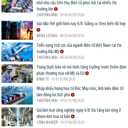
nhờ nhu cầu tiêu thụ điện tử phục hồi tại nhiều thị
trường lớn
THƯƠNG MẠI
- 09:06 06/08/2026
Giá dầu thế giới hôm nay 6/8: Giằng co theo biên độ hẹp
NĂNG LƯỢNG
- 08:58 06/08/2026
Triển vọng tích cực của ngành điện tử Việt Nam tại thị
trường Bắc Mỹ
THƯƠNG MẠI
- 08:30 04/08/2026
Trung Quốc bảo vệ mô hình tăng trưởng trước thềm đàm
phán thương mại với Mỹ và EU
KINH TẾ
- 10:43 05/08/2026
Nhập khẩu hàng hóa từ Đức: Máy móc, linh kiện điện tử
làm động lực bứt phá
THƯƠNG MẠI
- 09:05 05/08/2026
Giá kim loại công nghiệp ngày 6/8: Đà tăng lan rộng ở
nhóm kim loại cơ bản
CÔNG NGHIỆP
- 10:59 06/08/2026