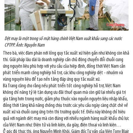
Dệt may là một trong số mặt hàng chính Việt Nam xuất khẩu sang các nước
CPTPP. Ảnh: Nguyễn Nam
Theo bà, việc đàm phán nới lỏng quy tắc xuất xứ hiện gần như không còn khả
thi. Giải pháp lâu dài là doanh nghiệp cần chủ động chuyển đổi chuỗi cung
ứng nguyên liệu phù hợp với yêu cầu của hiệp định, đồng thời Việt Nam cần
phát triển mạnh công nghiệp hỗ trợ, các khu công nghiệp dệt - nhuộm và
vùng nguyên liệu để tạo nền tảng đáp ứng quy tắc xuất xứ.
Bà Trang cũng cho rằng nếu phát triển tốt công nghiệp hỗ trợ, Việt Nam
không chỉ nâng tỷ lệ tận dụng ưu đãi thuế quan mà còn giữ lại nhiều giá trị
gia tăng hơn trong nước, giảm phụ thuộc vào nguồn nguyên liệu nhập khẩu,
đồng thời tăng khả năng chống chịu trước các yêu cầu ngày càng chặt chẽ về
xuất xứ và chuỗi cung ứng trên thị trường quốc tế. Điều này không chỉ hiệu
quả với ngành dệt may mà còn đúng với nhiều ngành hàng xuất khẩu chủ lực
của Việt Nam như: Điện tử và linh kiện, da giày, điện thoại và linh kiện…
Ở góc độ thực thi, ông Nguyễn Minh Khôi, Giám đốc Tư vấn của Viện Tony Blair