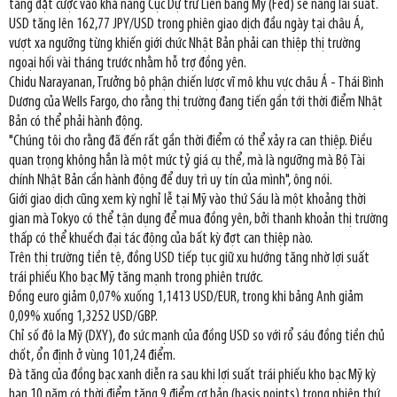
tăng đặt cược vào khả năng Cục Dự trữ Liên bang Mỹ (Fed) sẽ nâng lãi suất.
USD tăng lên 162,77 JPY/USD trong phiên giao dịch đầu ngày tại châu Á,
vượt xa ngưỡng từng khiến giới chức Nhật Bản phải can thiệp thị trường
ngoại hối vài tháng trước nhằm hỗ trợ đồng yên.
Chidu Narayanan, Trưởng bộ phận chiến lược vĩ mô khu vực châu Á - Thái Bình
Dương của Wells Fargo, cho rằng thị trường đang tiến gần tới thời điểm Nhật
Bản có thể phải hành động.
"Chúng tôi cho rằng đã đến rất gần thời điểm có thể xảy ra can thiệp. Điều
quan trọng không hẳn là một mức tỷ giá cụ thể, mà là ngưỡng mà Bộ Tài
chính Nhật Bản cần hành động để duy trì uy tín của mình", ông nói.
Giới giao dịch cũng xem kỳ nghỉ lễ tại Mỹ vào thứ Sáu là một khoảng thời
gian mà Tokyo có thể tận dụng để mua đồng yên, bởi thanh khoản thị trường
thấp có thể khuếch đại tác động của bất kỳ đợt can thiệp nào.
Trên thị trường tiền tệ, đồng USD tiếp tục giữ xu hướng tăng nhờ lợi suất
trái phiếu Kho bạc Mỹ tăng mạnh trong phiên trước.
Đồng euro giảm 0,07% xuống 1,1413 USD/EUR, trong khi bảng Anh giảm
0,09% xuống 1,3252 USD/GBP.
Chỉ số đô la Mỹ (DXY), đo sức mạnh của đồng USD so với rổ sáu đồng tiền chủ
chốt, ổn định ở vùng 101,24 điểm.
Đà tăng của đồng bạc xanh diễn ra sau khi lợi suất trái phiếu kho bạc Mỹ kỳ
hạn 10 năm có thời điểm tăng 9 điểm cơ bản (basis points) trong phiên thứ