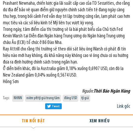
Prashant Newnaha, chiến lược gia lãi suất cấp cao của TD Securities, cho rằng
dư địa để bảo vệ quan điểm giữ nguyên chính sách tiền tệ đang ngày càng
thu hẹp, trong bối cảnh Fed vẫn duy trì lập trường cứng rắn, lạm phát cao hơn
mục tiêu và các số liệu kinh tế Mỹ liên tục vượt kỳ vọng.
Trong ngày, tâm điểm của thị trường sẽ là bài phát biểu của Chủ tịch Fed
Kevin Warsh tại Diễn đàn Ngân hàng Trung ương do Ngân hàng Trung ương
châu Âu (ECB) tổ chức ở Bồ Đào Nha.
Ray Attrill cho rằng thị trường sẽ theo dõi sát liệu ông Warsh có phát đi tín
hiệu nào mới hay không, dù khả năng này không cao vì ông chưa có xu hướng
đưa ra định hướng chính sách trong ngắn hạn.
Ở diễn biến khác, đô la Australia giảm 0,18% xuống 0,6907 USD, còn đô la
New Zealand giảm 0,04% xuống 0,5674 USD.
Hồng Sơn
Nguồn:
Thời Báo Ngân Hàng
Tags:
NHNN
niêm yết tỷ giá trung tâm
đồng USD
tỷ giá
Link gốc
Tweet
TIN NỔI BẬT
XEM NHIỀU