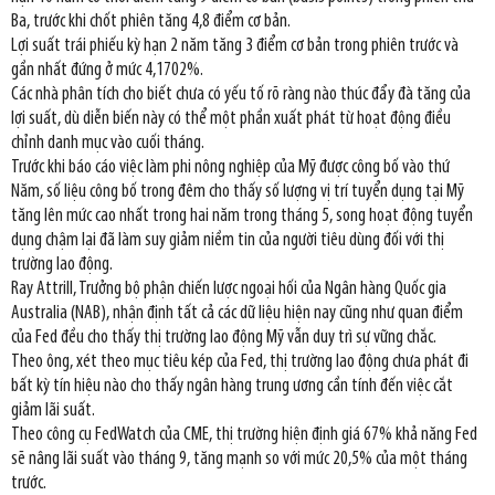
Ba, trước khi chốt phiên tăng 4,8 điểm cơ bản.
Lợi suất trái phiếu kỳ hạn 2 năm tăng 3 điểm cơ bản trong phiên trước và
gần nhất đứng ở mức 4,1702%.
Các nhà phân tích cho biết chưa có yếu tố rõ ràng nào thúc đẩy đà tăng của
lợi suất, dù diễn biến này có thể một phần xuất phát từ hoạt động điều
chỉnh danh mục vào cuối tháng.
Trước khi báo cáo việc làm phi nông nghiệp của Mỹ được công bố vào thứ
Năm, số liệu công bố trong đêm cho thấy số lượng vị trí tuyển dụng tại Mỹ
tăng lên mức cao nhất trong hai năm trong tháng 5, song hoạt động tuyển
dụng chậm lại đã làm suy giảm niềm tin của người tiêu dùng đối với thị
trường lao động.
Ray Attrill, Trưởng bộ phận chiến lược ngoại hối của Ngân hàng Quốc gia
Australia (NAB), nhận định tất cả các dữ liệu hiện nay cũng như quan điểm
của Fed đều cho thấy thị trường lao động Mỹ vẫn duy trì sự vững chắc.
Theo ông, xét theo mục tiêu kép của Fed, thị trường lao động chưa phát đi
bất kỳ tín hiệu nào cho thấy ngân hàng trung ương cần tính đến việc cắt
giảm lãi suất.
Theo công cụ FedWatch của CME, thị trường hiện định giá 67% khả năng Fed
sẽ nâng lãi suất vào tháng 9, tăng mạnh so với mức 20,5% của một tháng
trước.