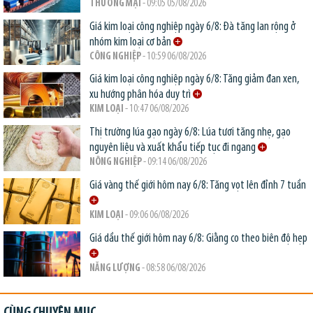
THƯƠNG MẠI
- 09:05 05/08/2026
Giá kim loại công nghiệp ngày 6/8: Đà tăng lan rộng ở
nhóm kim loại cơ bản
CÔNG NGHIỆP
- 10:59 06/08/2026
Giá kim loại công nghiệp ngày 6/8: Tăng giảm đan xen,
xu hướng phân hóa duy trì
KIM LOẠI
- 10:47 06/08/2026
Thị trường lúa gạo ngày 6/8: Lúa tươi tăng nhẹ, gạo
nguyên liệu và xuất khẩu tiếp tục đi ngang
NÔNG NGHIỆP
- 09:14 06/08/2026
Giá vàng thế giới hôm nay 6/8: Tăng vọt lên đỉnh 7 tuần
KIM LOẠI
- 09:06 06/08/2026
Giá dầu thế giới hôm nay 6/8: Giằng co theo biên độ hẹp
NĂNG LƯỢNG
- 08:58 06/08/2026
CÙNG CHUYÊN MỤC