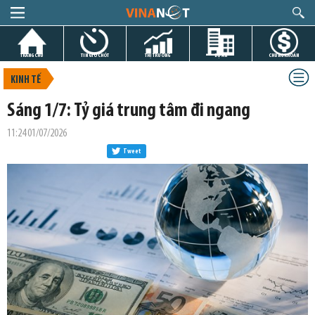
TRANG CHỦ
TIN GIỜ CHÓT
THỊ TRƯỜNG
DỰ ÁN
CHỨNG KHOÁN
KINH TẾ
Sáng 1/7: Tỷ giá trung tâm đi ngang
11:24 01/07/2026
Tweet