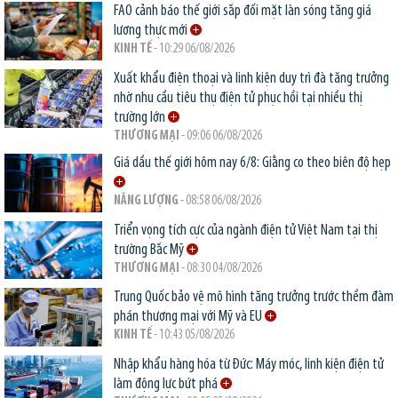
FAO cảnh báo thế giới sắp đối mặt làn sóng tăng giá
lương thực mới
KINH TẾ
- 10:29 06/08/2026
Xuất khẩu điện thoại và linh kiện duy trì đà tăng trưởng
nhờ nhu cầu tiêu thụ điện tử phục hồi tại nhiều thị
trường lớn
THƯƠNG MẠI
- 09:06 06/08/2026
Giá dầu thế giới hôm nay 6/8: Giằng co theo biên độ hẹp
NĂNG LƯỢNG
- 08:58 06/08/2026
Triển vọng tích cực của ngành điện tử Việt Nam tại thị
trường Bắc Mỹ
THƯƠNG MẠI
- 08:30 04/08/2026
Trung Quốc bảo vệ mô hình tăng trưởng trước thềm đàm
phán thương mại với Mỹ và EU
KINH TẾ
- 10:43 05/08/2026
Nhập khẩu hàng hóa từ Đức: Máy móc, linh kiện điện tử
làm động lực bứt phá