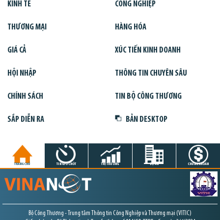
KINH TẾ
CÔNG NGHIỆP
THƯƠNG MẠI
HÀNG HÓA
GIÁ CẢ
XÚC TIẾN KINH DOANH
HỘI NHẬP
THÔNG TIN CHUYÊN SÂU
CHÍNH SÁCH
TIN BỘ CÔNG THƯƠNG
SẮP DIỄN RA
BẢN DESKTOP
TRANG CHỦ
TIN GIỜ CHÓT
THỊ TRƯỜNG
DỰ ÁN
CHỨNG KHOÁN
Bộ Công Thương - Trung tâm Thông tin Công Nghiệp và Thương mại (VITIC)