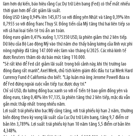
làm hơn dự kiến, báo hiệu rằng Cục Dự trữ Liên bang (Fed) có thể mất nhiều
thời gian hơn để cắt giảm lãi suất.
Đồng USD tăng 0,94% lên 145,075 so với đồng yên Nhật và tăng 0,39% lên
0,7955 so với đồng franc Thụy Sĩ. Đồng tiền của Mỹ tăng thứ hai liên tiếp so
với cả hai loại tiền tệ trú ẩn an toàn.
Đồng euro giảm 0,41% xuống 1,175350 USD, là phiên giảm thứ 2 liên tiếp.
Dữ liệu của Bộ Lao động Mỹ vào thứ năm cho thấy bảng lương của lĩnh vực phi
nông nghiệp đã tăng 147.000 việc làm vào tháng 6/2025. Các nhà kinh tế
được Reuters thăm dò dự báo mức tăng 110.000.
"Sẽ rất khó để Fed cắt giảm lãi suất trong bối cảnh này, khi thị trường lao
động đang rất mạnh", Axel Merk, chủ tịch kiêm giám đốc đầu tư tại Merk Hard
Currency Fund ở California cho biết. "Lập luận mà ông Jerome Powell đưa ra
để Fed đứng ngoài cuộc vẫn tiếp tục được duy trì."
Chỉ số USD, đo lường đồng bạc xanh so với rổ tiền tệ bao gồm đồng yên và
đồng euro, tăng 0,40% lên 97,135, là phiên tăng thứ 2 liên tiếp, mặc dù vẫn
gần mức thấp nhất trong nhiều năm.
Lợi suất trái phiếu kho bạc Mỹ cũng tăng, với trái phiếu kỳ hạn 2 năm, thường
biến động theo kỳ vọng lãi suất của Cục Dự trữ Liên bang, tăng 9,7 điểm cơ
bản lên 3,789%. Lợi suất trái phiếu kỳ hạn 10 năm tăng 5,5 điểm cơ bản lên
4,348%.