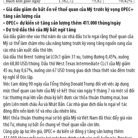
• Giá dầu giảm do bất ổn về thuế quan của Mỹ trước kỳ vọng OPEC+
tăng sản lượng của
• OPEC+ dự kiến sẽ tăng sản lượng thêm 411.000 thùng/ngày
• Dự trữ dầu thô của Mỹ bất ngờ
tăng
Giá dầu giảm nhẹ vào thứ năm do các nhà đầu tư lo ngại rằng thuế quan của
Mỹ có thể làm chậm nhu cầu năng lượng trước kỳ vọng tăng nguồn cung của
các nhà sản xuất dầu thô lớn.
Giá dầu thô Brent tương lai LCOc1 giảm 31 xu, tương đương 0,45%, xuống
còn 68,80 USD/thùng. Dầu thô West Texas Intermediate CLc1 của Mỹ giảm
45 xu, hay 0,67%, xuống còn 67 USD trong giao dịch thưa thớt vào đêm trước
kỳ nghỉ lễ Độc lập.
Việc tạm dừng 90 ngày của Tổng thống Donald Trump đối với việc áp dụng
mức thuế quan cao hơn của Mỹ sẽ kết thúc vào ngày 9 tháng 7 và một số đối
tác thương mại lớn vẫn chưa ký kết được các thỏa thuận thương mại, bao
gồm Liên minh châu Âu và Nhật Bản. Các nhà giao dịch dầu lo ngại về tác
động đến nền kinh tế và nhu cầu nhiên liệu.
Một thỏa thuận thương mại sơ bộ giữa Mỹ và Việt Nam đã thúc đẩy giá vào
thứ Tư, nhưng sự bất ổn chung về thuế quan vẫn còn lớn.
Cũng gây áp lực lên giá, OPEC+ dự kiến sẽ đồng ý tăng sản lượng thêm