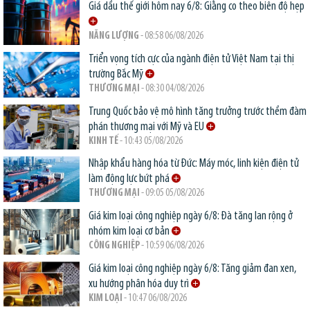
Giá dầu thế giới hôm nay 6/8: Giằng co theo biên độ hẹp
NĂNG LƯỢNG
- 08:58 06/08/2026
Triển vọng tích cực của ngành điện tử Việt Nam tại thị
trường Bắc Mỹ
THƯƠNG MẠI
- 08:30 04/08/2026
Trung Quốc bảo vệ mô hình tăng trưởng trước thềm đàm
phán thương mại với Mỹ và EU
KINH TẾ
- 10:43 05/08/2026
Nhập khẩu hàng hóa từ Đức: Máy móc, linh kiện điện tử
làm động lực bứt phá
THƯƠNG MẠI
- 09:05 05/08/2026
Giá kim loại công nghiệp ngày 6/8: Đà tăng lan rộng ở
nhóm kim loại cơ bản
CÔNG NGHIỆP
- 10:59 06/08/2026
Giá kim loại công nghiệp ngày 6/8: Tăng giảm đan xen,
xu hướng phân hóa duy trì
KIM LOẠI
- 10:47 06/08/2026