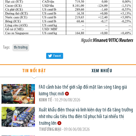
Nguồn:
Vinanet/VITIC/Reuters
Tags:
thị trường
Tweet
TIN NỔI BẬT
XEM NHIỀU
FAO cảnh báo thế giới sắp đối mặt làn sóng tăng giá
lương thực mới
KINH TẾ
- 10:29 06/08/2026
Xuất khẩu điện thoại và linh kiện duy trì đà tăng trưởng
nhờ nhu cầu tiêu thụ điện tử phục hồi tại nhiều thị
trường lớn
THƯƠNG MẠI
- 09:06 06/08/2026