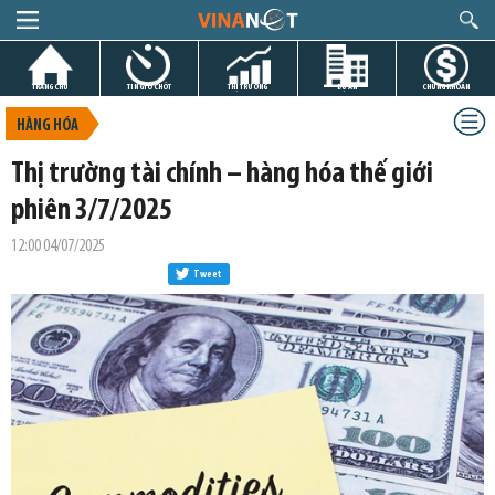
TRANG CHỦ
TIN GIỜ CHÓT
THỊ TRƯỜNG
DỰ ÁN
CHỨNG KHOÁN
HÀNG HÓA
Thị trường tài chính – hàng hóa thế giới
phiên 3/7/2025
12:00 04/07/2025
Tweet