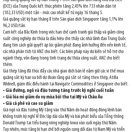
(DCE) của Trung Quốc kết thúc phiên tăng 2,45% lên 733 nhân dân tệ
(102,33 USD) một tấn - mức cao nhất kể từ ngày 16 tháng 5.
Giá quặng sắt kỳ hạn tháng 8 trên Sàn giao dịch Singapore tăng 1,1% lên
96,2 USD/tấn.
Cam kết của Bắc Kinh trong việc hạn chế cạnh tranh giá thấp và giảm công
suất công nghiệp dư thừa là dấu hiệu cho thấy các nhà lãnh đạo Trung Quốc
đang tìm cách giải quyết áp lực giảm phát đang ảnh hưởng đến nền kinh tế,
các nhà phân tích từ ANZ cho biết. Các biện pháp này dự kiến sẽ hỗ trợ cho
ngành thép, vốn đang trong tình trạng dư thừa công suất, ANZ cho biết
thêm.
Giá thép tăng đã thúc đẩy các nhà giao dịch bán lẻ nắm giữ các vị thế mua
quặng sắt kỳ hạn xa bởi dự đoán rằng giá sắt sẽ tăng theo thép, Atilla
Widnell, giám đốc điều hành tại Navigate Commodities ở Singapore cho biết.
• Giá đường, ngô và đậu tương tăng trước kỳ nghỉ cuối tuần
• Giá lúa mì giảm do vụ mùa bội thu tại Mỹ và Châu Âu
• Giá cà phê và cao su giảm
Giá ngô và đậu tương Mỹ tăng vào thứ Năm do hoạt động đóng lệnh bán
khống trước kỳ nghỉ lễ Độc lập dài của Mỹ và bài phát biểu của Tổng thống
Donald Trump tại tiểu bang nông nghiệp Iowa vào cuối ngày thứ Năm.
Tuy nhiên, mức tăng bị hạn chế bởi nguồn cung dồi dào từ Nam Mỹ và triển