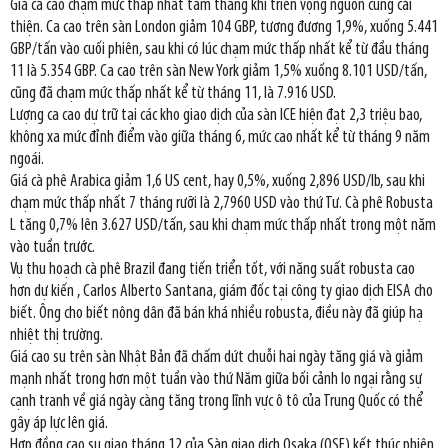
Giá ca cao chạm mức thấp nhất tám tháng khi triển vọng nguồn cung cải
thiện. Ca cao trên sàn London giảm 104 GBP, tương đương 1,9%, xuống 5.441
GBP/tấn vào cuối phiên, sau khi có lúc chạm mức thấp nhất kể từ đầu tháng
11 là 5.354 GBP. Ca cao trên sàn New York giảm 1,5% xuống 8.101 USD/tấn,
cũng đã chạm mức thấp nhất kể từ tháng 11, là 7.916 USD.
Lượng ca cao dự trữ tại các kho giao dịch của sàn ICE hiện đạt 2,3 triệu bao,
không xa mức đỉnh điểm vào giữa tháng 6, mức cao nhất kể từ tháng 9 năm
ngoái.
Giá cà phê Arabica giảm 1,6 US cent, hay 0,5%, xuống 2,896 USD/lb, sau khi
chạm mức thấp nhất 7 tháng rưỡi là 2,7960 USD vào thứ Tư. Cà phê Robusta
L tăng 0,7% lên 3.627 USD/tấn, sau khi chạm mức thấp nhất trong một năm
vào tuần trước.
Vụ thu hoạch cà phê Brazil đang tiến triển tốt, với năng suất robusta cao
hơn dự kiến , Carlos Alberto Santana, giám đốc tại công ty giao dịch EISA cho
biết. Ông cho biết nông dân đã bán khá nhiều robusta, điều này đã giúp hạ
nhiệt thị trường.
Giá cao su trên sàn Nhật Bản đã chấm dứt chuỗi hai ngày tăng giá và giảm
mạnh nhất trong hơn một tuần vào thứ Năm giữa bối cảnh lo ngại rằng sự
cạnh tranh về giá ngày càng tăng trong lĩnh vực ô tô của Trung Quốc có thể
gây áp lực lên giá.
Hợp đồng cao su giao tháng 12 của Sàn giao dịch Osaka (OSE) kết thúc phiên