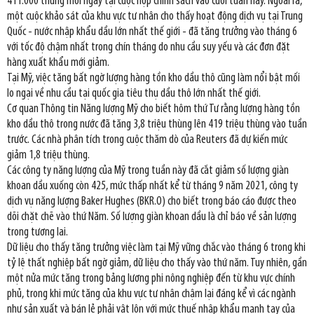
411.000 thùng mỗi ngày tại cuộc họp chính sách vào cuối tuần này. Ngoài ra,
một cuộc khảo sát của khu vực tư nhân cho thấy hoạt động dịch vụ tại Trung
Quốc - nước nhập khẩu dầu lớn nhất thế giới - đã tăng trưởng vào tháng 6
với tốc độ chậm nhất trong chín tháng do nhu cầu suy yếu và các đơn đặt
hàng xuất khẩu mới giảm.
Tại Mỹ, việc tăng bất ngờ lượng hàng tồn kho dầu thô cũng làm nổi bật mối
lo ngại về nhu cầu tại quốc gia tiêu thụ dầu thô lớn nhất thế giới.
Cơ quan Thông tin Năng lượng Mỹ cho biết hôm thứ Tư rằng lượng hàng tồn
kho dầu thô trong nước đã tăng 3,8 triệu thùng lên 419 triệu thùng vào tuần
trước. Các nhà phân tích trong cuộc thăm dò của Reuters đã dự kiến mức
giảm 1,8 triệu thùng.
Các công ty năng lượng của Mỹ trong tuần này đã cắt giảm số lượng giàn
khoan dầu xuống còn 425, mức thấp nhất kể từ tháng 9 năm 2021, công ty
dịch vụ năng lượng Baker Hughes (BKR.O) cho biết trong báo cáo được theo
dõi chặt chẽ vào thứ Năm. Số lượng giàn khoan dầu là chỉ báo về sản lượng
trong tương lai.
Dữ liệu cho thấy tăng trưởng việc làm tại Mỹ vững chắc vào tháng 6 trong khi
tỷ lệ thất nghiệp bất ngờ giảm, dữ liệu cho thấy vào thứ năm. Tuy nhiên, gần
một nửa mức tăng trong bảng lương phi nông nghiệp đến từ khu vực chính
phủ, trong khi mức tăng của khu vực tư nhân chậm lại đáng kể vì các ngành
như sản xuất và bán lẻ phải vật lộn với mức thuế nhập khẩu mạnh tay của