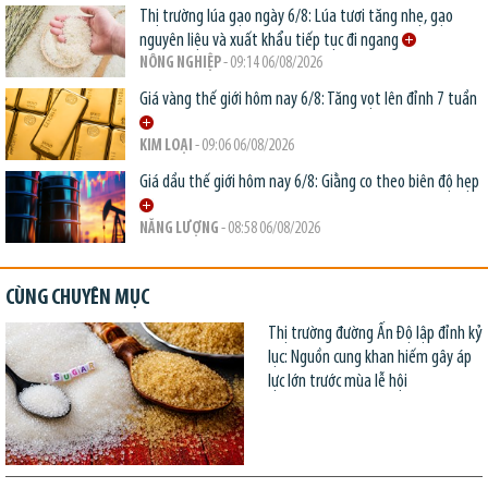
Thị trường lúa gạo ngày 6/8: Lúa tươi tăng nhẹ, gạo
nguyên liệu và xuất khẩu tiếp tục đi ngang
NÔNG NGHIỆP
- 09:14 06/08/2026
Giá vàng thế giới hôm nay 6/8: Tăng vọt lên đỉnh 7 tuần
KIM LOẠI
- 09:06 06/08/2026
Giá dầu thế giới hôm nay 6/8: Giằng co theo biên độ hẹp
NĂNG LƯỢNG
- 08:58 06/08/2026
CÙNG CHUYÊN MỤC
Thị trường đường Ấn Độ lập đỉnh kỷ
lục: Nguồn cung khan hiếm gây áp
lực lớn trước mùa lễ hội