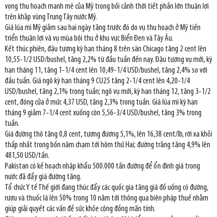
vọng thu hoạch mạnh mẽ của Mỹ trong bối cảnh thời tiết phần lớn thuận lợi
trên khắp vùng Trung Tây nước Mỹ.
Giá lúa mì Mỹ giảm sau hai ngày tăng trước đó do vụ thu hoạch ở Mỹ tiến
triển thuận lợi và vụ mùa bội thu ở khu vực Biển Đen và Tây Âu.
Kết thúc phiên, đậu tương kỳ hạn tháng 8 trên sàn Chicago tăng 2 cent lên
10,55-1/2 USD/bushel, tăng 2,2% từ đầu tuần đến nay. Đậu tương vụ mới, kỳ
hạn tháng 11, tăng 1-1/4 cent lên 10,49-1/4 USD/bushel, tăng 2,4% so với
đầu tuần. Giá ngô kỳ hạn tháng 9 CU25 tăng 2-1/4 cent lên 4,20-1/4
USD/bushel, tăng 2,1% trong tuần; ngô vụ mới, kỳ han tháng 12, tăng 3-1/2
cent, đóng cửa ở mức 4,37 USD, tăng 2,3% trong tuần. Giá lúa mì kỳ hạn
tháng 9 giảm 7-1/4 cent xuống còn 5,56-3/4 USD/bushel, tăng 3% trong
tuần.
Giá đường thô tăng 0,8 cent, tương đương 5,1%, lên 16,38 cent/lb, rời xa khỏi
thấp nhất trong bốn năm chạm tới hôm thứ Hai; đường trắng tăng 4,9% lên
481,50 USD/tấn.
Pakistan có kế hoạch nhập khẩu 500.000 tấn đường để ổn định giá trong
nước đã đẩy giá đường tăng.
Tổ chức Y tế Thế giới đang thúc đẩy các quốc gia tăng giá đồ uống có đường,
rượu và thuốc lá lên 50% trong 10 năm tới thông qua biện pháp thuế nhằm
giúp giải quyết các vấn đề sức khỏe cộng đồng mãn tính.