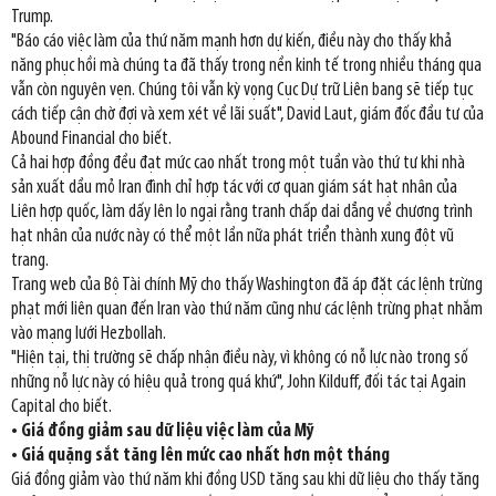
Trump.
"Báo cáo việc làm của thứ năm mạnh hơn dự kiến, điều này cho thấy khả
năng phục hồi mà chúng ta đã thấy trong nền kinh tế trong nhiều tháng qua
vẫn còn nguyên vẹn. Chúng tôi vẫn kỳ vọng Cục Dự trữ Liên bang sẽ tiếp tục
cách tiếp cận chờ đợi và xem xét về lãi suất", David Laut, giám đốc đầu tư của
Abound Financial cho biết.
Cả hai hợp đồng đều đạt mức cao nhất trong một tuần vào thứ tư khi nhà
sản xuất dầu mỏ Iran đình chỉ hợp tác với cơ quan giám sát hạt nhân của
Liên hợp quốc, làm dấy lên lo ngại rằng tranh chấp dai dẳng về chương trình
hạt nhân của nước này có thể một lần nữa phát triển thành xung đột vũ
trang.
Trang web của Bộ Tài chính Mỹ cho thấy Washington đã áp đặt các lệnh trừng
phạt mới liên quan đến Iran vào thứ năm cũng như các lệnh trừng phạt nhắm
vào mạng lưới Hezbollah.
"Hiện tại, thị trường sẽ chấp nhận điều này, vì không có nỗ lực nào trong số
những nỗ lực này có hiệu quả trong quá khứ", John Kilduff, đối tác tại Again
Capital cho biết.
• Giá đồng giảm sau dữ liệu việc làm của Mỹ
• Giá quặng sắt tăng lên mức cao nhất hơn một tháng
Giá đồng giảm vào thứ năm khi đồng USD tăng sau khi dữ liệu cho thấy tăng