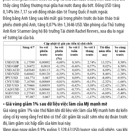
thấy căng thẳng thương mại giữa hai nước đang dịu bớt. Đồng USD tăng
0,14% lên 7,17 so với đồng nhân dân tệ Trung Quốc ở nước ngoài.
Đồng bảng Anh tăng sau khi mất giá trong phiên trước do bán tháo trái
phiếu chính phủ Anh, tăng 0,07% lên 1,3646 USD. Văn phòng của Thủ tướng
Anh Keir Starmer ủng hộ Bộ trưởng Tài chính Rachel Reeves, xoa dịu lo ngại
về tương lai của bà.
• Giá vàng giảm 1% sau dữ liệu việc làm của Mỹ mạnh mẽ
Giá vàng giảm 1% vào thứ Năm khi dữ liệu việc làm của Mỹ mạnh hơn dự kiến
củng cố kỳ vọng rằng Fed khó có thể cắt giảm lãi suất sớm như dự đoán trước
đó, làm giảm sức hấp dẫn của kim loại này.
Vàng giao ngay giảm 0,9% xuống 3.328,63 USD/ounce vào cuối phiên, sau khi