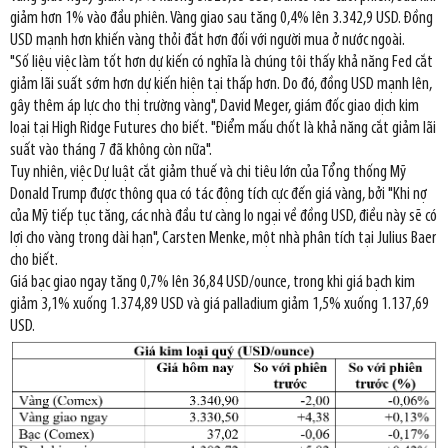
giảm hơn 1% vào đầu phiên. Vàng giao sau tăng 0,4% lên 3.342,9 USD. Đồng
USD mạnh hơn khiến vàng thỏi đắt hơn đối với người mua ở nước ngoài.
"Số liệu việc làm tốt hơn dự kiến có nghĩa là chúng tôi thấy khả năng Fed cắt
giảm lãi suất sớm hơn dự kiến hiện tại thấp hơn. Do đó, đồng USD mạnh lên,
gây thêm áp lực cho thị trường vàng", David Meger, giám đốc giao dịch kim
loại tại High Ridge Futures cho biết. "Điểm mấu chốt là khả năng cắt giảm lãi
suất vào tháng 7 đã không còn nữa".
Tuy nhiên, việc Dự luật cắt giảm thuế và chi tiêu lớn của Tổng thống Mỹ
Donald Trump được thông qua có tác động tích cực đến giá vàng, bởi "Khi nợ
của Mỹ tiếp tục tăng, các nhà đầu tư càng lo ngại về đồng USD, điều này sẽ có
lợi cho vàng trong dài hạn", Carsten Menke, một nhà phân tích tại Julius Baer
cho biết.
Giá bạc giao ngay tăng 0,7% lên 36,84 USD/ounce, trong khi giá bạch kim
giảm 3,1% xuống 1.374,89 USD và giá palladium giảm 1,5% xuống 1.137,69
USD.