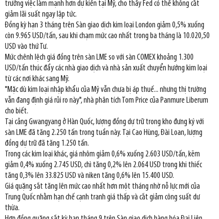
trưởng việc làm mạnh hơn dự kiến tại Mỹ, cho thấy Fed có thể không cắt
giảm lãi suất ngay lập tức.
Đồng kỳ hạn 3 tháng trên Sàn giao dịch kim loại London giảm 0,5% xuống
còn 9.965 USD/tấn, sau khi chạm mức cao nhất trong ba tháng là 10.020,50
USD vào thứ Tư.
Mức chênh lệch giá đồng trên sàn LME so với sàn COMEX khoảng 1.300
USD/tấn thúc đẩy các nhà giao dịch và nhà sản xuất chuyển hướng kim loại
từ các nơi khác sang Mỹ.
"Mặc dù kim loại nhập khẩu của Mỹ vẫn chưa bị áp thuế... nhưng thị trường
vẫn đang định giá rủi ro này", nhà phân tích Tom Price của Panmure Liberum
cho biết.
Tại cảng Gwangyang ở Hàn Quốc, lượng đồng dự trữ trong kho đưng ký với
sàn LME đã tăng 2.250 tấn trong tuần này. Tại Cao Hùng, Đài Loan, lượng
đồng dự trữ đã tăng 1.250 tấn.
Trong các kim loại khác, giá nhôm giảm 0,6% xuống 2.603 USD/tấn, kẽm
giảm 0,4% xuống 2.745 USD, chì tăng 0,2% lên 2.064 USD trong khi thiếc
tăng 0,3% lên 33.825 USD và niken tăng 0,6% lên 15.400 USD.
Giá quặng sắt tăng lên mức cao nhất hơn một tháng nhờ nỗ lực mới của
Trung Quốc nhằm hạn chế cạnh tranh giá thấp và cắt giảm công suất dư
thừa.
Hợp đồng quặng sắt kỳ hạn tháng 9 trên Sàn giao dịch hàng hóa Đại Liên