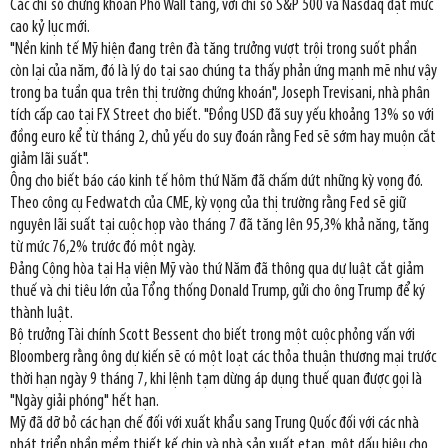
Các chỉ số chứng khoán Phố Wall tăng, với chỉ số S&P 500 và Nasdaq đạt mức
cao kỷ lục mới.
"Nền kinh tế Mỹ hiện đang trên đà tăng trưởng vượt trội trong suốt phần
còn lại của năm, đó là lý do tại sao chúng ta thấy phản ứng mạnh mẽ như vậy
trong ba tuần qua trên thị trường chứng khoán", Joseph Trevisani, nhà phân
tích cấp cao tại FX Street cho biết. "Đồng USD đã suy yếu khoảng 13% so với
đồng euro kể từ tháng 2, chủ yếu do suy đoán rằng Fed sẽ sớm hay muộn cắt
giảm lãi suất".
Ông cho biết báo cáo kinh tế hôm thứ Năm đã chấm dứt những kỳ vọng đó.
Theo công cụ Fedwatch của CME, kỳ vọng của thị trường rằng Fed sẽ giữ
nguyên lãi suất tại cuộc họp vào tháng 7 đã tăng lên 95,3% khả năng, tăng
từ mức 76,2% trước đó một ngày.
Đảng Cộng hòa tại Hạ viện Mỹ vào thứ Năm đã thông qua dự luật cắt giảm
thuế và chi tiêu lớn của Tổng thống Donald Trump, gửi cho ông Trump để ký
thành luật.
Bộ trưởng Tài chính Scott Bessent cho biết trong một cuộc phỏng vấn với
Bloomberg rằng ông dự kiến sẽ có một loạt các thỏa thuận thương mại trước
thời hạn ngày 9 tháng 7, khi lệnh tạm dừng áp dụng thuế quan được gọi là
"Ngày giải phóng" hết hạn.
Mỹ đã dỡ bỏ các hạn chế đối với xuất khẩu sang Trung Quốc đối với các nhà
phát triển phần mềm thiết kế chip và nhà sản xuất etan, một dấu hiệu cho