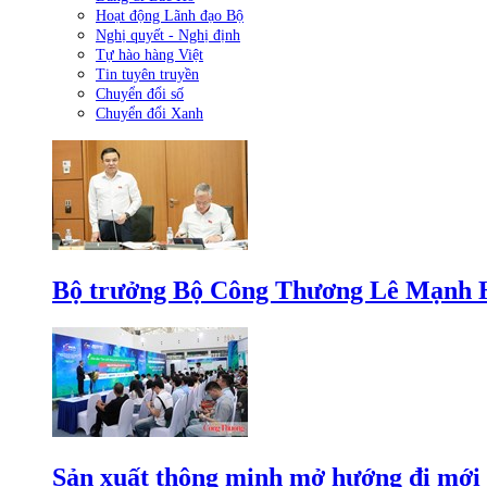
Hoạt động Lãnh đạo Bộ
Nghị quyết - Nghị định
Tự hào hàng Việt
Tin tuyên truyền
Chuyển đổi số
Chuyển đổi Xanh
Bộ trưởng Bộ Công Thương Lê Mạnh Hùn
Sản xuất thông minh mở hướng đi mới 