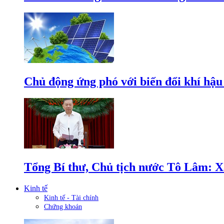
Chủ động ứng phó với biến đổi khí hậu
Tổng Bí thư, Chủ tịch nước Tô Lâm: Xâ
Kinh tế
Kinh tế - Tài chính
Chứng khoán