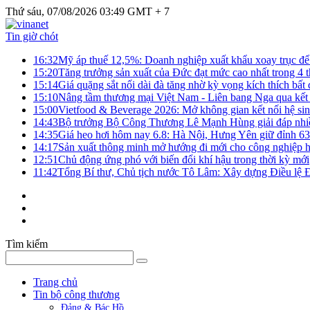
Thứ sáu, 07/08/2026 03:49 GMT + 7
Tin giờ chót
16:32
Mỹ áp thuế 12,5%: Doanh nghiệp xuất khẩu xoay trục để g
15:20
Tăng trưởng sản xuất của Đức đạt mức cao nhất trong 4 
15:14
Giá quặng sắt nối dài đà tăng nhờ kỳ vọng kích thích bấ
15:10
Nâng tầm thương mại Việt Nam - Liên bang Nga qua kết 
15:00
Vietfood & Beverage 2026: Mở không gian kết nối hệ si
14:43
Bộ trưởng Bộ Công Thương Lê Mạnh Hùng giải đáp nhiều 
14:35
Giá heo hơi hôm nay 6.8: Hà Nội, Hưng Yên giữ đỉnh 6
14:17
Sản xuất thông minh mở hướng đi mới cho công nghiệp h
12:51
Chủ động ứng phó với biến đổi khí hậu trong thời kỳ mới
11:42
Tổng Bí thư, Chủ tịch nước Tô Lâm: Xây dựng Điều lệ Đả
Tìm kiếm
Trang chủ
Tin bộ công thương
Đảng & Bác Hồ