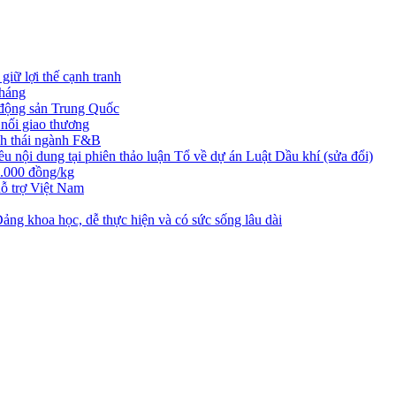
iữ lợi thế cạnh tranh
tháng
t động sản Trung Quốc
nối giao thương
nh thái ngành F&B
nội dung tại phiên thảo luận Tổ về dự án Luật Dầu khí (sửa đổi)
3.000 đồng/kg
ỗ trợ Việt Nam
ng khoa học, dễ thực hiện và có sức sống lâu dài