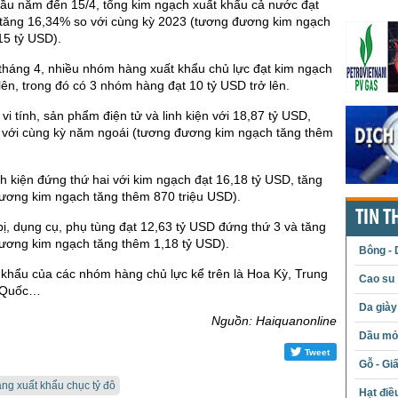
đầu năm đến 15/4, tổng kim ngạch xuất khẩu cả nước đạt
 tăng 16,34% so với cùng kỳ 2023 (tương đương kim ngạch
15 tỷ USD).
tháng 4, nhiều nhóm hàng xuất khẩu chủ lực đạt kim ngạch
 lên, trong đó có 3 nhóm hàng đạt 10 tỷ USD trở lên.
vi tính, sản phẩm điện tử và linh kiện với 18,87 tỷ USD,
 với cùng kỳ năm ngoái (tương đương kim ngạch tăng thêm
inh kiện đứng thứ hai với kim ngạch đạt 16,18 tỷ USD, tăng
ương kim ngạch tăng thêm 870 triệu USD).
TIN T
bị, dụng cụ, phụ tùng đạt 12,63 tỷ USD đứng thứ 3 và tăng
ương kim ngạch tăng thêm 1,18 tỷ USD).
Bông - 
 khẩu của các nhóm hàng chủ lực kể trên là Hoa Kỳ, Trung
Cao su
 Quốc…
Da giày
Nguồn: Haiquanonline
Dầu mỏ 
Tweet
Gỗ - Gi
ng xuất khẩu chục tỷ đô
Hạt điề