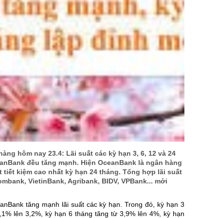
US Sug
US Cott
London
US Coc
Rough 
Nguồn Fi
hàng hôm nay 23.4: Lãi suất các kỳ hạn 3, 6, 12 và 24
anBank đều tăng mạnh. Hiện OceanBank là ngân hàng
t tiết kiệm cao nhất kỳ hạn 24 tháng. Tổng hợp lãi suất
combank, VietinBank, Agribank, BIDV, VPBank... mới
anBank tăng mạnh lãi suất các kỳ hạn. Trong đó, kỳ hạn 3
3,1% lên 3,2%, kỳ hạn 6 tháng tăng từ 3,9% lên 4%, kỳ hạn