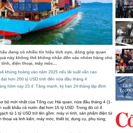
hẩu đang có nhiều tín hiệu tích cực, đóng góp quan
 quả này không thể không nhắc đến các nhóm hàng chủ
 tính, điện thoại, máy móc…
 sẽ khủng hoảng vào năm 2025 nếu lãi suất vẫn cao
 đạt hơn 200 tỷ USD tính đến nửa đầu tháng 4
hàng hôm nay 23.4: Tăng mạnh, kỳ hạn 24 tháng lập đỉnh
ơ bộ mới nhất của Tổng cục Hải quan, nửa đầu tháng 4 (1-
h xuất khẩu cả nước đạt hơn 15 tỷ USD. Trong đó có 4
ạch từ 1 tỷ USD trở lên gồm: máy vi tính, sản phẩm điện tử
ện thoại và linh kiện; máy móc, thiết bị, dụng cụ, phụ tùng;