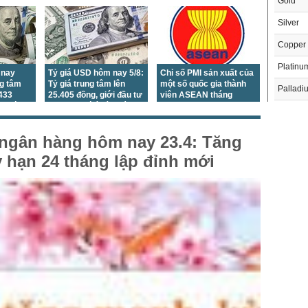
Gold
Silver
Copper
Platinu
 nay
Tỷ giá USD hôm nay 5/8:
Chỉ số PMI sản xuất của
ng tâm
Tỷ giá trung tâm lên
một số quốc gia thành
Palladi
.433
25.405 đồng, giới đầu tư
viên ASEAN tháng
ng mức
dồn sự chú ý vào báo
7/2026
Crude O
cáo việc làm Mỹ
Brent Oi
 ngân hàng hôm nay 23.4: Tăng
Natural
 hạn 24 tháng lập đỉnh mới
Gasoli
London 
US Whe
THỊ 
US Cor
Trong
US Soy
US Coff
Chỉ