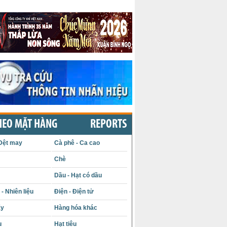
HEO MẶT HÀNG
REPORTS
Dệt may
Cà phê - Ca cao
Chè
Dầu - Hạt có dầu
- Nhiên liệu
Điện - Điện tử
ấy
Hàng hóa khác
u
Hạt tiêu