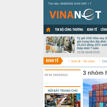
Thứ năm, 06/08/2026 16:54 GMT + 7
TIN BỘ CÔNG THƯƠNG
KINH TẾ
CÔNG
Tỷ giá USD hôm nay (6
giá trung tâm lập đỉnh
25.433 đồng, DXY xu
thấp nhất 7 tuần
10:08 06/08/2026
KINH TẾ
Kinh tế - Tài chính
Ch
3 nhóm h
09:56 24/04/2024
NỔI BẬT TRANG CHỦ