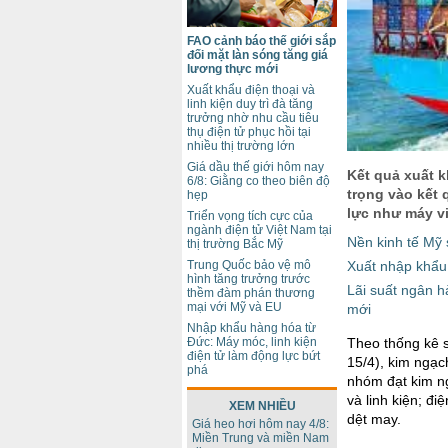
FAO cảnh báo thế giới sắp
đối mặt làn sóng tăng giá
lương thực mới
Xuất khẩu điện thoại và
linh kiện duy trì đà tăng
trưởng nhờ nhu cầu tiêu
thụ điện tử phục hồi tại
nhiều thị trường lớn
Giá dầu thế giới hôm nay
Kết quả xuất k
6/8: Giằng co theo biên độ
trọng vào kết
hẹp
lực như máy vi
Triển vọng tích cực của
ngành điện tử Việt Nam tại
Nền kinh tế Mỹ
thị trường Bắc Mỹ
Xuất nhập khẩu
Trung Quốc bảo vệ mô
hình tăng trưởng trước
Lãi suất ngân 
thềm đàm phán thương
mại với Mỹ và EU
mới
Nhập khẩu hàng hóa từ
Theo thống kê s
Đức: Máy móc, linh kiện
điện tử làm động lực bứt
15/4), kim ngạc
phá
nhóm đạt kim ng
và linh kiện; đi
XEM NHIỀU
dệt may.
Giá heo hơi hôm nay 4/8:
Miền Trung và miền Nam