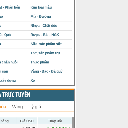
t - Phân bón
Kim loại màu
ạo
Mía - Đường
c
Nhựa - Chất dẻo
ủ - Quả
Rượu - Bia - NGK
p
Sữa, sản phẩm sữa
á
Thịt, sản phẩm thịt
 chăn nuôi
Thực phẩm
i sản
Vàng - Bạc - Đá quý
u xây dựng
Xe
Ả TRỰC TUYẾN
hóa
Vàng
Tỷ giá
 hàng
Giá USD
Thay đổi