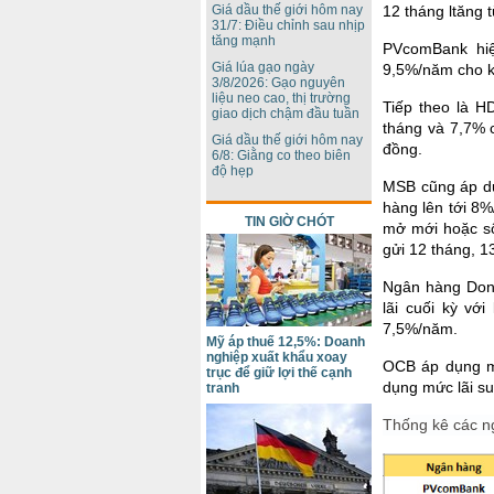
Giá dầu thế giới hôm nay
12 tháng ltăng 
31/7: Điều chỉnh sau nhịp
tăng mạnh
PVcomBank hiệ
Giá lúa gạo ngày
9,5%/năm cho kỳ
3/8/2026: Gạo nguyên
liệu neo cao, thị trường
Tiếp theo là H
giao dịch chậm đầu tuần
tháng và 7,7% c
Giá dầu thế giới hôm nay
đồng.
6/8: Giằng co theo biên
độ hẹp
MSB cũng áp dụn
hàng lên tới 8%
TIN GIỜ CHÓT
mở mới hoặc sổ
gửi 12 tháng, 13
Ngân hàng Dong 
lãi cuối kỳ vớ
7,5%/năm.
Mỹ áp thuế 12,5%: Doanh
nghiệp xuất khẩu xoay
OCB áp dụng m
trục để giữ lợi thế cạnh
dụng mức lãi su
tranh
Thống kê các ng