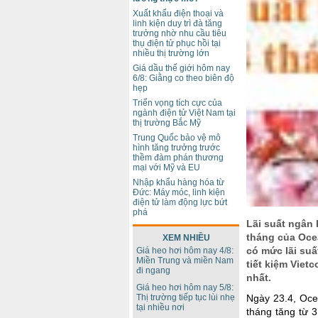
Xuất khẩu điện thoại và
linh kiện duy trì đà tăng
trưởng nhờ nhu cầu tiêu
thụ điện tử phục hồi tại
nhiều thị trường lớn
Giá dầu thế giới hôm nay
6/8: Giằng co theo biên độ
hẹp
Triển vọng tích cực của
ngành điện tử Việt Nam tại
thị trường Bắc Mỹ
Trung Quốc bảo vệ mô
hình tăng trưởng trước
thềm đàm phán thương
mại với Mỹ và EU
Nhập khẩu hàng hóa từ
Đức: Máy móc, linh kiện
điện tử làm động lực bứt
phá
Lãi suất ngân 
tháng của Oce
XEM NHIỀU
có mức lãi suấ
Giá heo hơi hôm nay 4/8:
Miền Trung và miền Nam
tiết kiệm Viet
đi ngang
nhất.
Giá heo hơi hôm nay 5/8:
Thị trường tiếp tục lùi nhẹ
Ngày 23.4, Oce
tại nhiều nơi
tháng tăng từ 