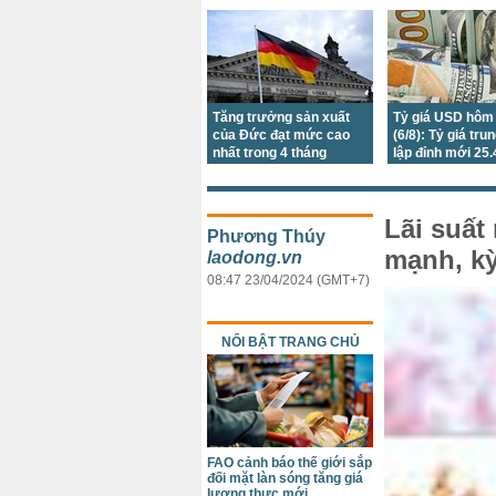
Tăng trưởng sản xuất
Tỷ giá USD hôm
của Đức đạt mức cao
(6/8): Tỷ giá tru
nhất trong 4 tháng
lập đỉnh mới 25
đồng, DXY xuố
thấp nhất 7 tuần
Lãi suất
Phương Thúy
mạnh, kỳ
laodong.vn
08:47 23/04/2024 (GMT+7)
NỔI BẬT TRANG CHỦ
FAO cảnh báo thế giới sắp
đối mặt làn sóng tăng giá
lương thực mới