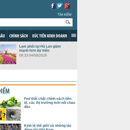
TÌM KIẾM
SÂU
CHÍNH SÁCH
XÚC TIẾN KINH DOANH
Lạm phát tại Hà Lan giảm
mạnh hơn dự kiến
09:33 04/08/2026
ĐIỂM
Fed thắt chặt chính sách tiền
tệ, các thị trường mới nổi chao
đảo
Kinh tế thế giới và những tác
động tới Việt Nam