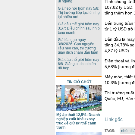
Tính chung từ 
đi ngang
107,82 tỷ USD,
Giá heo hơi hôm nay 5/8:
tăng thêm hơn 
Thị trường tiếp tục lùi nhẹ
tại nhiều nơi
Đến trung tuần 
Giá dầu thế giới hôm nay
31/7: Điều chỉnh sau nhịp
từ 1 tỷ USD trở
tăng mạnh
Dẫn đầu là máy 
Giá lúa gạo ngày
3/8/2026: Gạo nguyên
tăng 34,78% so
liệu neo cao, thị trường
4,87 tỷ USD).
giao dịch chậm đầu tuần
Giá dầu thế giới hôm nay
Điện thoại và l
6/8: Giằng co theo biên
5,68% (tương đ
độ hẹp
Máy móc, thiết 
TIN GIỜ CHÓT
10,3% (tương đ
Thị trường xuất
Quốc, EU, Hàn
Mỹ áp thuế 12,5%: Doanh
Link gốc
nghiệp xuất khẩu xoay
trục để giữ lợi thế cạnh
tranh
TAGS:
nhóm hà