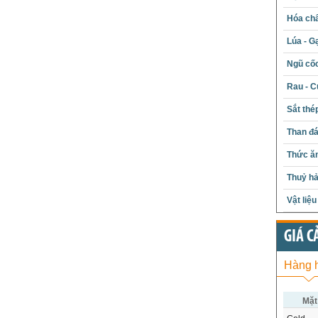
Hóa chấ
Lúa - G
Ngũ cố
Rau - C
Sắt thé
Than đ
Thức ăn
Thuỷ hả
Vật liệ
GIÁ C
Hàng 
Mặt