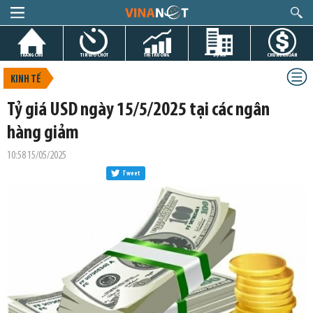
TRANG CHỦ
TIN GIỜ CHÓT
THỊ TRƯỜNG
DỰ ÁN
CHỨNG KHOÁN
KINH TẾ
Tỷ giá USD ngày 15/5/2025 tại các ngân
hàng giảm
10:58 15/05/2025
Tweet