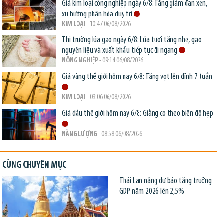
Giá kim loại công nghiệp ngày 6/8: Tăng giảm đan xen,
xu hướng phân hóa duy trì
KIM LOẠI
- 10:47 06/08/2026
Thị trường lúa gạo ngày 6/8: Lúa tươi tăng nhẹ, gạo
nguyên liệu và xuất khẩu tiếp tục đi ngang
NÔNG NGHIỆP
- 09:14 06/08/2026
Giá vàng thế giới hôm nay 6/8: Tăng vọt lên đỉnh 7 tuần
KIM LOẠI
- 09:06 06/08/2026
Giá dầu thế giới hôm nay 6/8: Giằng co theo biên độ hẹp
NĂNG LƯỢNG
- 08:58 06/08/2026
CÙNG CHUYÊN MỤC
Thái Lan nâng dự báo tăng trưởng
GDP năm 2026 lên 2,5%