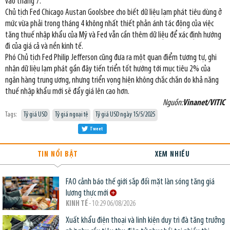
vào tháng 7.
Chủ tịch Fed Chicago Austan Goolsbee cho biết dữ liệu lạm phát tiêu dùng ở
mức vừa phải trong tháng 4 không nhất thiết phản ánh tác động của việc
tăng thuế nhập khẩu của Mỹ và Fed vẫn cần thêm dữ liệu để xác định hướng
đi của giá cả và nền kinh tế.
Phó Chủ tịch Fed Philip Jefferson cũng đưa ra một quan điểm tương tự, ghi
nhận dữ liệu lạm phát gần đây tiến triển tốt hướng tới mục tiêu 2% của
ngân hàng trung ương, nhưng triển vọng hiện không chắc chắn do khả năng
thuế nhập khẩu mới sẽ đẩy giá lên cao hơn.
Nguồn:
Vinanet/VITIC
Tags:
Tỷ giá USD
Tỷ giá ngoại tệ
Tỷ giá USD ngày 15/5/2025
Tweet
TIN NỔI BẬT
XEM NHIỀU
FAO cảnh báo thế giới sắp đối mặt làn sóng tăng giá
lương thực mới
KINH TẾ
- 10:29 06/08/2026
Xuất khẩu điện thoại và linh kiện duy trì đà tăng trưởng