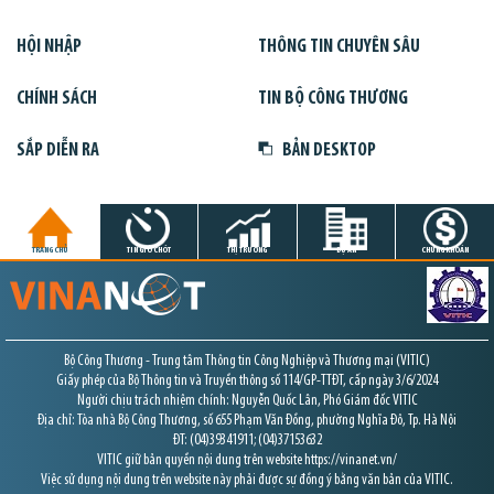
HỘI NHẬP
THÔNG TIN CHUYÊN SÂU
CHÍNH SÁCH
TIN BỘ CÔNG THƯƠNG
SẮP DIỄN RA
BẢN DESKTOP
TRANG CHỦ
TIN GIỜ CHÓT
THỊ TRƯỜNG
DỰ ÁN
CHỨNG KHOÁN
Bộ Công Thương - Trung tâm Thông tin Công Nghiệp và Thương mại (VITIC)
Giấy phép của Bộ Thông tin và Truyền thông số 114/GP-TTĐT, cấp ngày 3/6/2024
Người chịu trách nhiệm chính: Nguyễn Quốc Lân, Phó Giám đốc VITIC
Địa chỉ: Tòa nhà Bộ Công Thương, số 655 Phạm Văn Đồng, phường Nghĩa Đô, Tp. Hà Nội
ĐT: (04)39341911; (04)37153632
VITIC giữ bản quyền nội dung trên website https://vinanet.vn/
Việc sử dụng nội dung trên website này phải được sự đồng ý bằng văn bản của VITIC.