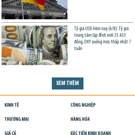
Tỷ giá USD hôm nay (6/8): Tỷ giá
trung tâm lập đỉnh mới 25.433
đồng, DXY xuống mức thấp nhất 7
tuần
XEM THÊM
KINH TẾ
CÔNG NGHIỆP
THƯƠNG MẠI
HÀNG HÓA
GIÁ CẢ
XÚC TIẾN KINH DOANH