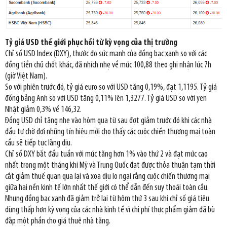
Tỷ giá USD thế giới phục hồi từ kỳ vọng của thị trường
Chỉ số USD Index (DXY), thước đo sức mạnh của đồng bạc xanh so với các
đồng tiền chủ chốt khác, đã nhích nhẹ về mức 100,88 theo ghi nhận lúc 7h
(giờ Việt Nam).
So với phiên trước đó, tỷ giá euro so với USD tăng 0,19%, đạt 1,1195. Tỷ giá
đồng bảng Anh so với USD tăng 0,11% lên 1,3277. Tỷ giá USD so với yen
Nhật giảm 0,3% về 146,32.
Đồng USD chỉ tăng nhẹ vào hôm qua từ sau đợt giảm trước đó khi các nhà
đầu tư chờ đợi những tín hiệu mới cho thấy các cuộc chiến thương mại toàn
cầu sẽ tiếp tục lắng dịu.
Chỉ số DXY bắt đầu tuần với mức tăng hơn 1% vào thứ 2 và đạt mức cao
nhất trong một tháng khi Mỹ và Trung Quốc đạt được thỏa thuận tạm thời
cắt giảm thuế quan qua lại và xoa dịu lo ngại rằng cuộc chiến thương mại
giữa hai nền kinh tế lớn nhất thế giới có thể dẫn đến suy thoái toàn cầu.
Nhưng đồng bạc xanh đã giảm trở lại từ hôm thứ 3 sau khi chỉ số giá tiêu
dùng thấp hơn kỳ vọng của các nhà kinh tế vì chi phí thực phẩm giảm đã bù
đắp một phần cho giá thuê nhà tăng.