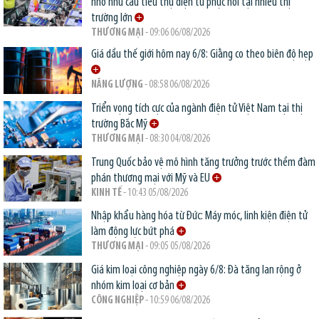
nhờ nhu cầu tiêu thụ điện tử phục hồi tại nhiều thị
trường lớn
THƯƠNG MẠI
- 09:06 06/08/2026
Giá dầu thế giới hôm nay 6/8: Giằng co theo biên độ hẹp
NĂNG LƯỢNG
- 08:58 06/08/2026
Triển vọng tích cực của ngành điện tử Việt Nam tại thị
trường Bắc Mỹ
THƯƠNG MẠI
- 08:30 04/08/2026
Trung Quốc bảo vệ mô hình tăng trưởng trước thềm đàm
phán thương mại với Mỹ và EU
KINH TẾ
- 10:43 05/08/2026
Nhập khẩu hàng hóa từ Đức: Máy móc, linh kiện điện tử
làm động lực bứt phá
THƯƠNG MẠI
- 09:05 05/08/2026
Giá kim loại công nghiệp ngày 6/8: Đà tăng lan rộng ở
nhóm kim loại cơ bản
CÔNG NGHIỆP
- 10:59 06/08/2026