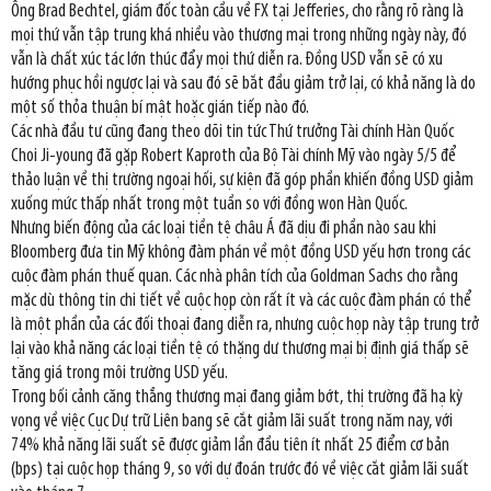
Ông Brad Bechtel, giám đốc toàn cầu về FX tại Jefferies, cho rằng rõ ràng là
mọi thứ vẫn tập trung khá nhiều vào thương mại trong những ngày này, đó
vẫn là chất xúc tác lớn thúc đẩy mọi thứ diễn ra. Đồng USD vẫn sẽ có xu
hướng phục hồi ngược lại và sau đó sẽ bắt đầu giảm trở lại, có khả năng là do
một số thỏa thuận bí mật hoặc gián tiếp nào đó.
Các nhà đầu tư cũng đang theo dõi tin tức Thứ trưởng Tài chính Hàn Quốc
Choi Ji-young đã gặp Robert Kaproth của Bộ Tài chính Mỹ vào ngày 5/5 để
thảo luận về thị trường ngoại hối, sự kiện đã góp phần khiến đồng USD giảm
xuống mức thấp nhất trong một tuần so với đồng won Hàn Quốc.
Nhưng biến động của các loại tiền tệ châu Á đã dịu đi phần nào sau khi
Bloomberg đưa tin Mỹ không đàm phán về một đồng USD yếu hơn trong các
cuộc đàm phán thuế quan. Các nhà phân tích của Goldman Sachs cho rằng
mặc dù thông tin chi tiết về cuộc họp còn rất ít và các cuộc đàm phán có thể
là một phần của các đối thoại đang diễn ra, nhưng cuộc họp này tập trung trở
lại vào khả năng các loại tiền tệ có thặng dư thương mại bị định giá thấp sẽ
tăng giá trong môi trường USD yếu.
Trong bối cảnh căng thẳng thương mại đang giảm bớt, thị trường đã hạ kỳ
vọng về việc Cục Dự trữ Liên bang sẽ cắt giảm lãi suất trong năm nay, với
74% khả năng lãi suất sẽ được giảm lần đầu tiên ít nhất 25 điểm cơ bản
(bps) tại cuộc họp tháng 9, so với dự đoán trước đó về việc cắt giảm lãi suất