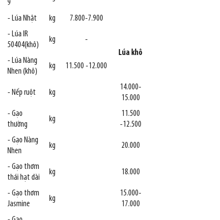
9
- Lúa Nhật
kg
7.800-7.900
- Lúa IR
kg
-
50404(khô)
Lúa khô
- Lúa Nàng
kg
11.500 -12.000
Nhen (khô)
14.000-
- Nếp ruột
kg
15.000
- Gạo
11.500
kg
thường
-12.500
- Gạo Nàng
kg
20.000
Nhen
- Gạo thơm
kg
18.000
thái hạt dài
- Gạo thơm
15.000-
kg
Jasmine
17.000
- Gạo