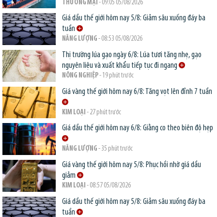
THƯƠNG MẠI
- 09:05 05/08/2026
Giá dầu thế giới hôm nay 5/8: Giảm sâu xuống đáy ba
tuần
NĂNG LƯỢNG
- 08:53 05/08/2026
Thị trường lúa gạo ngày 6/8: Lúa tươi tăng nhẹ, gạo
nguyên liệu và xuất khẩu tiếp tục đi ngang
NÔNG NGHIỆP
- 19 phút trước
Giá vàng thế giới hôm nay 6/8: Tăng vọt lên đỉnh 7 tuần
KIM LOẠI
- 27 phút trước
Giá dầu thế giới hôm nay 6/8: Giằng co theo biên độ hẹp
NĂNG LƯỢNG
- 35 phút trước
Giá vàng thế giới hôm nay 5/8: Phục hồi nhờ giá dầu
giảm
KIM LOẠI
- 08:57 05/08/2026
Giá dầu thế giới hôm nay 5/8: Giảm sâu xuống đáy ba
tuần