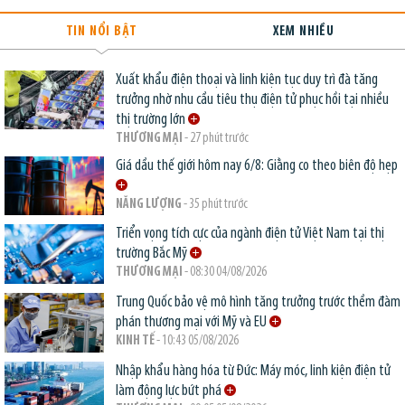
TIN NỔI BẬT
XEM NHIỀU
Xuất khẩu điện thoại và linh kiện tục duy trì đà tăng
trưởng nhờ nhu cầu tiêu thụ điện tử phục hồi tại nhiều
thị trường lớn
THƯƠNG MẠI
- 27 phút trước
Giá dầu thế giới hôm nay 6/8: Giằng co theo biên độ hẹp
NĂNG LƯỢNG
- 35 phút trước
Triển vọng tích cực của ngành điện tử Việt Nam tại thị
trường Bắc Mỹ
THƯƠNG MẠI
- 08:30 04/08/2026
Trung Quốc bảo vệ mô hình tăng trưởng trước thềm đàm
phán thương mại với Mỹ và EU
KINH TẾ
- 10:43 05/08/2026
Nhập khẩu hàng hóa từ Đức: Máy móc, linh kiện điện tử
làm động lực bứt phá