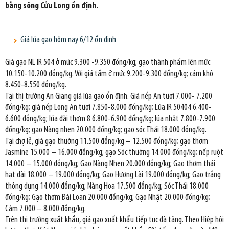
bằng sông Cửu Long ổn định.
Giá lúa gạo hôm nay 6/12 ổn định
Giá gạo NL IR 504 ở mức 9.300 -9.350 đồng/kg; gạo thành phẩm lên mức
10.150-10.200 đồng/kg. Với giá tấm ở mức 9.200-9.300 đồng/kg; cám khô
8.450-8.550 đồng/kg.
Tại thị trường An Giang giá lúa gạo ổn định. Giá nếp An tươi 7.000- 7.200
đồng/kg; giá nếp Long An tươi 7.850-8.000 đồng/kg; Lúa IR 50404 6.400-
6.600 đồng/kg; lúa đài thơm 8 6.800-6.900 đồng/kg; lúa nhật 7.800-7.900
đồng/kg; gạo Nàng nhen 20.000 đồng/kg; gạo sóc Thái 18.000 đồng/kg.
Tại chợ lẻ, giá gạo thường 11.500 đồng/kg – 12.500 đồng/kg; gạo thơm
Jasmine 15.000 – 16.000 đồng/kg; gạo Sóc thường 14.000 đồng/kg; nếp ruột
14.000 – 15.000 đồng/kg; Gạo Nàng Nhen 20.000 đồng/kg; Gạo thơm thái
hạt dài 18.000 – 19.000 đồng/kg; Gạo Hương Lài 19.000 đồng/kg; Gạo trắng
thông dụng 14.000 đồng/kg; Nàng Hoa 17.500 đồng/kg; Sóc Thái 18.000
đồng/kg; Gạo thơm Đài Loan 20.000 đồng/kg; Gạo Nhật 20.000 đồng/kg;
Cám 7.000 – 8.000 đồng/kg.
Trên thị trường xuất khẩu, giá gạo xuất khẩu tiếp tục đà tăng. Theo Hiệp hội