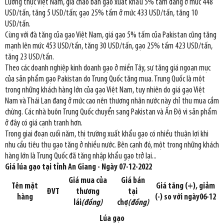
Lương thực Việt Nam, giá chào bán gạo xuất khẩu 5% tấm đang ở mức 448
USD/tấn, tăng 5 USD/tấn; gạo 25% tấm ở mức 433 USD/tấn, tăng 10
USD/tấn.
Cùng với đà tăng của gạo Việt Nam, giá gạo 5% tấm của Pakistan cũng tăng
mạnh lên mức 453 USD/tấn, tăng 30 USD/tấn, gạo 25% tấm 423 USD/tấn,
tăng 23 USD/tấn.
Theo các doanh nghiệp kinh doanh gạo ở miền Tây, sự tăng giá ngoạn mục
của sản phẩm gạo Pakistan do Trung Quốc tăng mua. Trung Quốc là một
trong những khách hàng lớn của gạo Việt Nam, tuy nhiên do giá gạo Việt
Nam và Thái Lan đang ở mức cao nên thương nhân nước này chỉ thu mua cầm
chừng. Các nhà buôn Trung Quốc chuyển sang Pakistan và Ấn Độ vì sản phẩm
ở đây có giá cạnh tranh hơn.
Trong giai đoạn cuối năm, thị trường xuất khẩu gạo có nhiều thuận lợi khi
nhu cầu tiêu thụ gạo tăng ở nhiều nước. Bên cạnh đó, một trong những khách
hàng lớn là Trung Quốc đã tăng nhập khẩu gạo trở lại...
Giá lúa gạo tại tỉnh An Giang - Ngày 07-12-2022
Giá mua của
Giá bán
Tên mặt
Giá tăng (+), giảm
ĐVT
thương
tại
hàng
(-) so với ngày06-12
lái
(đồng)
chợ
(đồng)
Lúa gạo