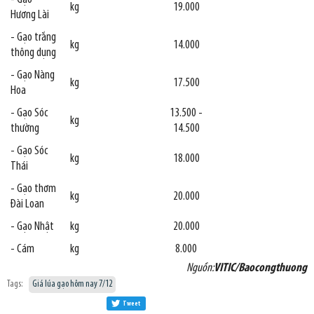
kg
19.000
Hương Lài
- Gạo trắng
kg
14.000
thông dụng
- Gạo Nàng
kg
17.500
Hoa
- Gạo Sóc
13.500 -
kg
thường
14.500
- Gạo Sóc
kg
18.000
Thái
- Gạo thơm
kg
20.000
Đài Loan
- Gạo Nhật
kg
20.000
- Cám
kg
8.000
Nguồn:
VITIC/Baocongthuong
Tags:
Giá lúa gạo hôm nay 7/12
Tweet