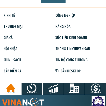
KINH TẾ
CÔNG NGHIỆP
THƯƠNG MẠI
HÀNG HÓA
GIÁ CẢ
XÚC TIẾN KINH DOANH
HỘI NHẬP
THÔNG TIN CHUYÊN SÂU
CHÍNH SÁCH
TIN BỘ CÔNG THƯƠNG
SẮP DIỄN RA
BẢN DESKTOP
TRANG CHỦ
TIN GIỜ CHÓT
THỊ TRƯỜNG
DỰ ÁN
CHỨNG KHOÁN