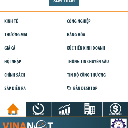
XEM THÊM
KINH TẾ
CÔNG NGHIỆP
THƯƠNG MẠI
HÀNG HÓA
GIÁ CẢ
XÚC TIẾN KINH DOANH
HỘI NHẬP
THÔNG TIN CHUYÊN SÂU
CHÍNH SÁCH
TIN BỘ CÔNG THƯƠNG
SẮP DIỄN RA
BẢN DESKTOP
TRANG CHỦ
TIN GIỜ CHÓT
THỊ TRƯỜNG
DỰ ÁN
CHỨNG KHOÁN