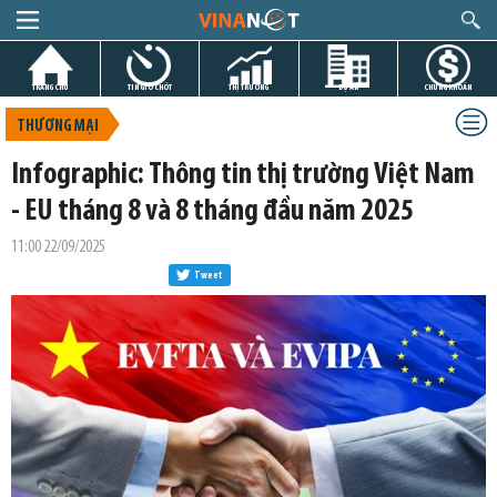
TRANG CHỦ
TIN GIỜ CHÓT
THỊ TRƯỜNG
DỰ ÁN
CHỨNG KHOÁN
THƯƠNG MẠI
Infographic: Thông tin thị trường Việt Nam
- EU tháng 8 và 8 tháng đầu năm 2025
11:00 22/09/2025
Tweet