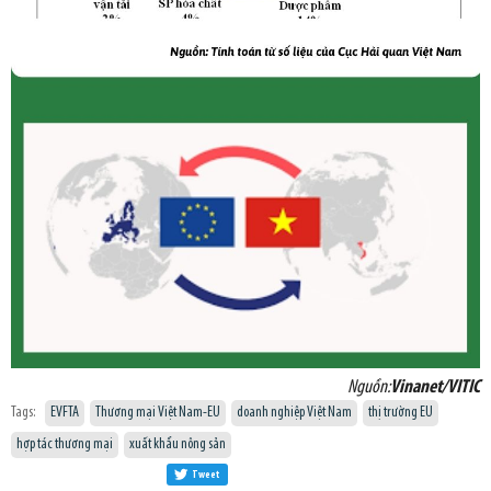
Nguồn:
Vinanet/VITIC
Tags:
EVFTA
Thương mại Việt Nam-EU
doanh nghiệp Việt Nam
thị trường EU
hợp tác thương mại
xuất khẩu nông sản
Tweet