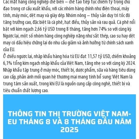
Các mặt hàng công nghiệp chế biến – chế tạo tiếp tục chiếm tỷ trọng chủ
đạo trong cơ cấu xuất khẩu, với các nhóm hàng chính như điện thoại, máy
tính, máy móc, dệt may và giày dép. Nhóm nông – thủy sản duy trì tốc độ
tăng trưởng cao, đặc biệt là cà phê, hạt điều, thủy sản và rau quả. Cà phê nổi
bật với kim ngạch 2,66 tỷ USD trong 8 tháng, tăng hơn 74% so với cùng kỳ.
Ngược lại, một số nhóm hàng công nghiệp nặng như sắt thép, cao su hay dệt
may có dấu hiệu chững lại do nhu cầu giảm và ảnh hưởng từ chính sách xanh
của EU.
Ở chiều ngược lại, nhập khẩu hàng hóa từ EU đạt 11,57 tỷ USD, chiếm khoảng
6,1% tổng kim ngạch nhập khẩu của Việt Nam, tăng nhẹ so với cùng kỳ 2024.
Nhập khẩu tập trung ở máy móc, thiết bị, dược phẩm, sữa và hàng tiêu dùng
cao cấp, phản ánh mối quan hệ thương mại mang tính bổ sung: Việt Nam là
trung tâm sản xuất, trong khi EU là nguồn cung cấp công nghệ, thiết bị và
tiêu chuẩn chất lượng cao.