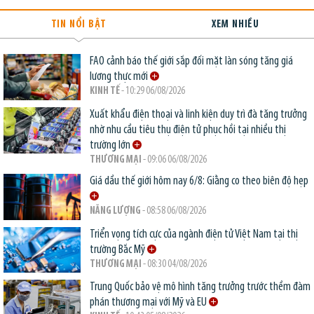
TIN NỔI BẬT
XEM NHIỀU
FAO cảnh báo thế giới sắp đối mặt làn sóng tăng giá
lương thực mới
KINH TẾ
- 10:29 06/08/2026
Xuất khẩu điện thoại và linh kiện duy trì đà tăng trưởng
nhờ nhu cầu tiêu thụ điện tử phục hồi tại nhiều thị
trường lớn
THƯƠNG MẠI
- 09:06 06/08/2026
Giá dầu thế giới hôm nay 6/8: Giằng co theo biên độ hẹp
NĂNG LƯỢNG
- 08:58 06/08/2026
Triển vọng tích cực của ngành điện tử Việt Nam tại thị
trường Bắc Mỹ
THƯƠNG MẠI
- 08:30 04/08/2026
Trung Quốc bảo vệ mô hình tăng trưởng trước thềm đàm
phán thương mại với Mỹ và EU