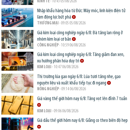
KINH TẾ
- 10:43 05/08/2026
Nhập khẩu hàng hóa từ Đức: Máy móc, linh kiện điện tử
làm động lực bứt phá
THƯƠNG MẠI
- 09:05 05/08/2026
Giá kim loại công nghiệp ngày 6/8: Đà tăng lan rộng ở
nhóm kim loại cơ bản
CÔNG NGHIỆP
- 10:59 06/08/2026
Giá kim loại công nghiệp ngày 6/8: Tăng giảm đan xen,
xu hướng phân hóa duy trì
KIM LOẠI
- 10:47 06/08/2026
Thị trường lúa gạo ngày 6/8: Lúa tươi tăng nhẹ, gạo
nguyên liệu và xuất khẩu tiếp tục đi ngang
NÔNG NGHIỆP
- 09:14 06/08/2026
Giá vàng thế giới hôm nay 6/8: Tăng vọt lên đỉnh 7 tuần
KIM LOẠI
- 09:06 06/08/2026
Giá dầu thế giới hôm nay 6/8: Giằng co theo biên độ hẹp