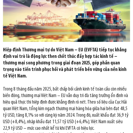
Hiệp định Thương mại tự do Việt Nam – EU (EVFTA) tiếp tục khẳng
định vai trò là động lực then chốt thúc đẩy hợp tác kinh tế –
thương mại song phương trong giai đoạn 2025, góp phần quan
trọng vào tiến trình phục hồi và phát triển bền vững của nền kinh
tế Việt Nam.
Trong 8 tháng đầu năm 2025, bất chấp bối cảnh kinh tế toàn cầu còn nhiều
biến động, thương mại Việt Nam – EU vẫn duy trì đà tăng trưởng ổn định và
hiệu quả thực thi hiệp định được khẳng định rõ nét. Theo số liệu của Cục Hải
quan Việt Nam, tổng kim ngạch thương mại hàng hóa giữa hai bên đạt 48,5
tỷ USD, tăng 8,1% so với cùng kỳ năm 2024. Trong đó, xuất khẩu đạt 36,9 tỷ
USD (+8,4%), nhập khẩu đạt 11,57 tỷ USD (+6,4%); Việt Nam xuất siêu
22,9 tỷ USD – mức cao nhất kể từ khi EVFTA có hiệu lực.