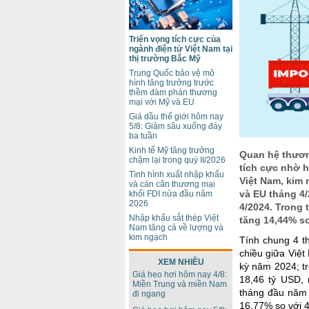
Triển vọng tích cực của
ngành điện tử Việt Nam tại
thị trường Bắc Mỹ
Trung Quốc bảo vệ mô
hình tăng trưởng trước
thềm đàm phán thương
mại với Mỹ và EU
Giá dầu thế giới hôm nay
5/8: Giảm sâu xuống đáy
ba tuần
Kinh tế Mỹ tăng trưởng
Quan hệ thương
chậm lại trong quý II/2026
tích cực nhờ h
Tình hình xuất nhập khẩu
Việt Nam, kim
và cán cân thương mại
và EU tháng 4/
khối FDI nửa đầu năm
2026
4/2024. Trong 
Nhập khẩu sắt thép Việt
tăng 14,44% so
Nam tăng cả về lượng và
kim ngạch
Tính chung 4 t
chiều giữa Việ
XEM NHIỀU
kỳ năm 2024; t
Giá heo hơi hôm nay 4/8:
18,46 tỷ USD, 
Miền Trung và miền Nam
tháng đầu năm 
đi ngang
16,77% so với 