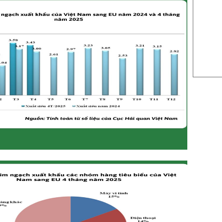
US Sug
US Cott
London
US Coc
Rough 
Nguồn Fi