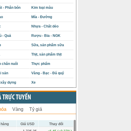
t - Phân bón
Kim loại màu
ạo
Mía - Đường
c
Nhựa - Chất dẻo
ủ - Quả
Rượu - Bia - NGK
p
Sữa, sản phẩm sữa
á
Thịt, sản phẩm thịt
 chăn nuôi
Thực phẩm
i sản
Vàng - Bạc - Đá quý
u xây dựng
Xe
Ả TRỰC TUYẾN
hóa
Vàng
Tỷ giá
 hàng
Giá USD
Thay đổi