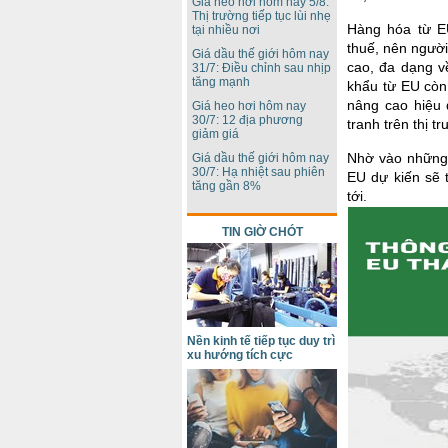
Giá heo hơi hôm nay 5/8:
Thị trường tiếp tục lùi nhẹ
Hàng hóa từ E
tại nhiều nơi
thuế, nên người
Giá dầu thế giới hôm nay
cao, đa dạng v
31/7: Điều chỉnh sau nhịp
tăng mạnh
khẩu từ EU còn
nâng cao hiệu 
Giá heo hơi hôm nay
30/7: 12 địa phương
tranh trên thị t
giảm giá
Nhờ vào những 
Giá dầu thế giới hôm nay
30/7: Hạ nhiệt sau phiên
EU dự kiến sẽ 
tăng gần 8%
tới.
TIN GIỜ CHÓT
Nền kinh tế tiếp tục duy trì
xu hướng tích cực