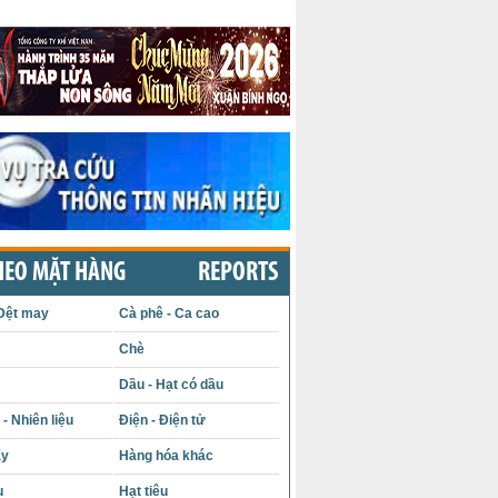
HEO MẶT HÀNG
REPORTS
Dệt may
Cà phê - Ca cao
Chè
Dầu - Hạt có dầu
- Nhiên liệu
Điện - Điện tử
ấy
Hàng hóa khác
u
Hạt tiêu