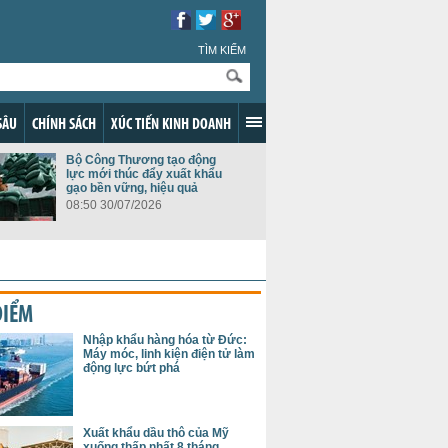
TÌM KIẾM
SÂU
CHÍNH SÁCH
XÚC TIẾN KINH DOANH
Bộ Công Thương tạo động
lực mới thúc đẩy xuất khẩu
gạo bền vững, hiệu quả
08:50 30/07/2026
ĐIỂM
Nhập khẩu hàng hóa từ Đức:
Máy móc, linh kiện điện tử làm
động lực bứt phá
Xuất khẩu dầu thô của Mỹ
xuống thấp nhất 8 tháng