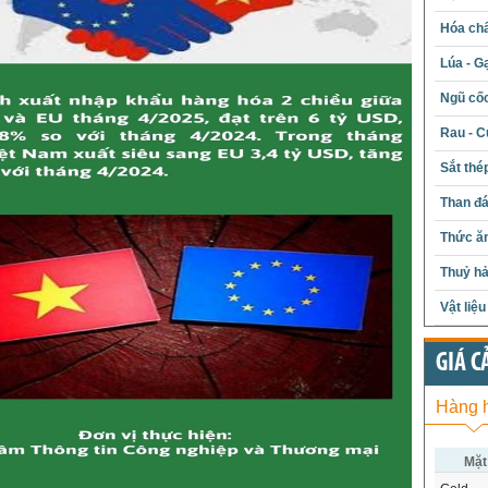
Hóa chấ
Lúa - G
Ngũ cố
Rau - C
Sắt thé
Than đ
Thức ăn
Thuỷ hả
Vật liệ
GIÁ C
Hàng 
Mặt