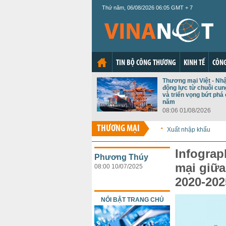
Thứ năm, 06/08/2026 06:05 GMT + 7
TIN BỘ CÔNG THƯƠNG
KINH TẾ
CÔNG
Thương mại Việt - Nh
động lực từ chuỗi cu
và triển vọng bứt phá 
năm
08:06 01/08/2026
THƯƠNG MẠI
Xuất nhập khẩu
Infograp
Phương Thúy
mại giữa
08:00 10/07/2025
2020-202
NỔI BẬT TRANG CHỦ