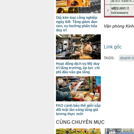
Giá kim loại công nghiệp
ngày 6/8: Tăng giảm đan
Văn phòng Kinh 
xen, xu hướng phân hóa
duy trì
Link gốc
TAGS:
doanh n
Hoạt động dịch vụ Mỹ duy
trì tăng trưởng, áp lực chi
phí đầu vào gia tăng
FAO cảnh báo thế giới sắp
đối mặt làn sóng tăng giá
lương thực mới
CÙNG CHUYÊN MỤC