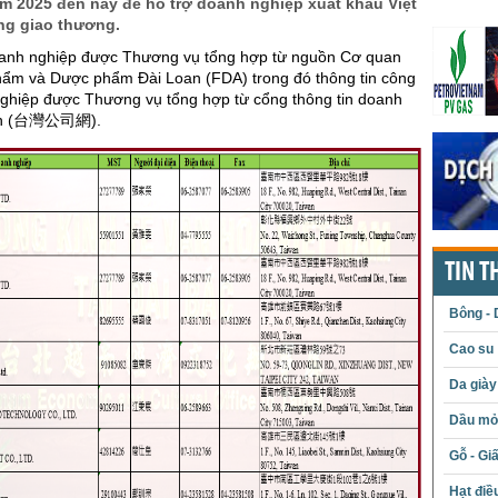
m 2025 đến nay để hỗ trợ doanh nghiệp xuất khẩu Việt
g giao thương.
oanh nghiệp được Thương vụ tổng hợp từ nguồn Cơ quan
hẩm và Dược phẩm Đài Loan (FDA) trong đó thông tin công
nghiệp được Thương vụ tổng hợp từ cổng thông tin doanh
oan (台灣公司網).
TIN T
Bông - 
Cao su
Da giày
Dầu mỏ 
Gỗ - Gi
Hạt điề