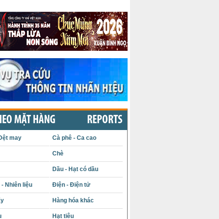
HEO MẶT HÀNG
REPORTS
Dệt may
Cà phê - Ca cao
Chè
Dầu - Hạt có dầu
- Nhiên liệu
Điện - Điện tử
ấy
Hàng hóa khác
u
Hạt tiêu