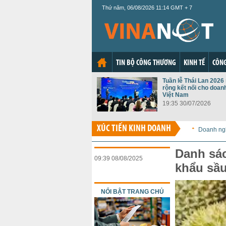
Thứ năm, 06/08/2026 11:14 GMT + 7
TIN BỘ CÔNG THƯƠNG
KINH TẾ
CÔNG
Tuần lễ Thái Lan 202
rộng kết nối cho doan
Việt Nam
19:35 30/07/2026
XÚC TIẾN KINH DOANH
Doanh ng
Danh sá
09:39 08/08/2025
khẩu sầu
NỔI BẬT TRANG CHỦ