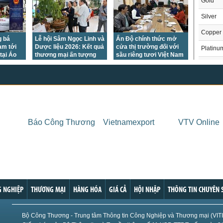
Gold
Silver
Copper
g bá
Lễ hội Sâm Ngọc Linh và
Ấn Độ chính thức mở
am tới
Dược liệu 2026: Kết quả
cửa thị trường đối với
Platinu
tại Áo
thương mại ấn tượng
sầu riêng tươi Việt Nam
Palladi
Crude O
Brent Oi
Natural
Báo Công Thương
Vietnamexport
VTV Online
Gasoli
London 
US Whe
THỊ 
US Cor
Trong
 NGHIỆP
THƯƠNG MẠI
HÀNG HÓA
GIÁ CẢ
HỘI NHẬP
THÔNG TIN CHUYÊN 
US Soy
US Coff
Chỉ
Bộ Công Thương - Trung tâm Thông tin Công Nghiệp và Thương mại (VIT