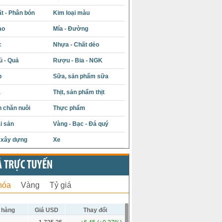
t - Phân bón
Kim loại màu
ạo
Mía - Đường
c
Nhựa - Chất dẻo
ủ - Quả
Rượu - Bia - NGK
p
Sữa, sản phẩm sữa
á
Thịt, sản phẩm thịt
 chăn nuôi
Thực phẩm
i sản
Vàng - Bạc - Đá quý
u xây dựng
Xe
Ả TRỰC TUYẾN
hóa
Vàng
Tỷ giá
 hàng
Giá USD
Thay đổi