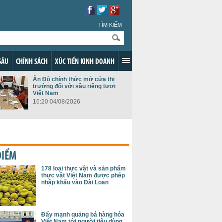
TÌM KIẾM
SÂU
CHÍNH SÁCH
XÚC TIẾN KINH DOANH
Ấn Độ chính thức mở cửa thị
trường đối với sầu riêng tươi
Việt Nam
16:20 04/08/2026
ĐIỂM
178 loại thực vật và sản phẩm
thực vật Việt Nam được phép
nhập khẩu vào Đài Loan
Đẩy mạnh quảng bá hàng hóa
Việt Nam tới người tiêu dùng