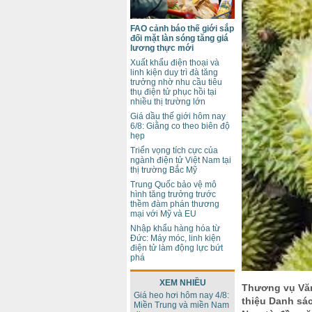
FAO cảnh báo thế giới sắp
đối mặt làn sóng tăng giá
lương thực mới
Xuất khẩu điện thoại và
linh kiện duy trì đà tăng
trưởng nhờ nhu cầu tiêu
thụ điện tử phục hồi tại
nhiều thị trường lớn
Giá dầu thế giới hôm nay
6/8: Giằng co theo biên độ
hẹp
Triển vọng tích cực của
ngành điện tử Việt Nam tại
thị trường Bắc Mỹ
Trung Quốc bảo vệ mô
hình tăng trưởng trước
thềm đàm phán thương
mại với Mỹ và EU
Nhập khẩu hàng hóa từ
Đức: Máy móc, linh kiện
điện tử làm động lực bứt
phá
XEM NHIỀU
Thương vụ Văn 
Giá heo hơi hôm nay 4/8:
thiệu Danh sá
Miền Trung và miền Nam