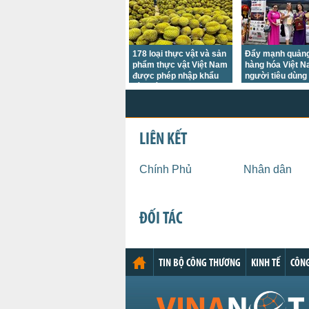
178 loại thực vật và sản
Đẩy mạnh quản
phẩm thực vật Việt Nam
hàng hóa Việt N
được phép nhập khẩu
người tiêu dùng 
vào Đài Loan
LIÊN KẾT
Chính Phủ
Nhân dân
ĐỐI TÁC
TIN BỘ CÔNG THƯƠNG
KINH TẾ
CÔNG