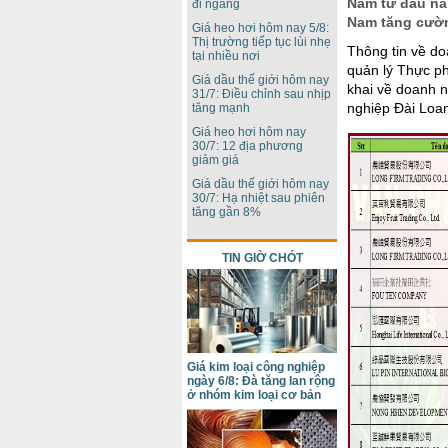
Nam từ đầu nă
đi ngang
Nam tăng cườn
Giá heo hơi hôm nay 5/8:
Thị trường tiếp tục lùi nhẹ
Thông tin về d
tại nhiều nơi
quản lý Thực p
Giá dầu thế giới hôm nay
khai về doanh 
31/7: Điều chỉnh sau nhịp
nghiệp Đài L
tăng mạnh
Giá heo hơi hôm nay
30/7: 12 địa phương
giảm giá
Giá dầu thế giới hôm nay
30/7: Hạ nhiệt sau phiên
tăng gần 8%
TIN GIỜ CHÓT
Giá kim loại công nghiệp
ngày 6/8: Đà tăng lan rộng
ở nhóm kim loại cơ bản