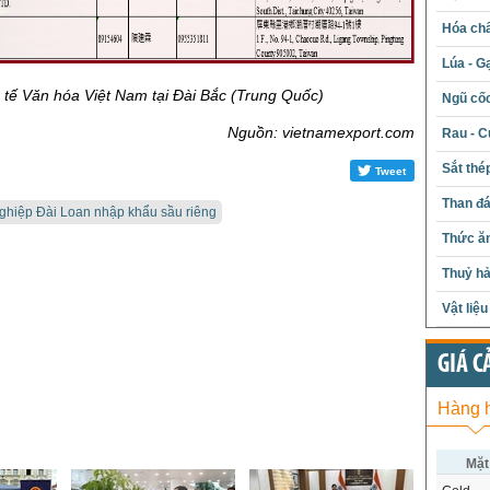
Hóa chấ
Lúa - G
tế Văn hóa Việt Nam tại Đài Bắc (Trung Quốc)
Ngũ cố
Nguồn: vietnamexport.com
Rau - C
Sắt thé
Tweet
Than đ
ghiệp Đài Loan nhập khẩu sầu riêng
Thức ăn
Thuỷ hả
Vật liệ
GIÁ C
Hàng 
Mặt