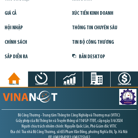
GIÁ CẢ
XÚC TIẾN KINH DOANH
HỘI NHẬP
THÔNG TIN CHUYÊN SÂU
CHÍNH SÁCH
TIN BỘ CÔNG THƯƠNG
SẮP DIỄN RA
BẢN DESKTOP
TRANG CHỦ
TIN GIỜ CHÓT
THỊ TRƯỜNG
DỰ ÁN
CHỨNG KHOÁN
Bộ Công Thương - Trung tâm Thông tin Công Nghiệp và Thương mại (VITIC)
Giấy phép của Bộ Thông tin và Truyền thông số 114/GP-TTĐT, cấp ngày 3/6/2024
Người chịu trách nhiệm chính: Nguyễn Quốc Lân, Phó Giám đốc VITIC
Địa chỉ: Tòa nhà Bộ Công Thương, số 655 Phạm Văn Đồng, phường Nghĩa Đô, Tp. Hà Nội
ĐT: (04)39341911; (04)37153632