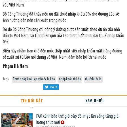
vào Việt Nam.
Bộ Công Thương đã thấy nếu ưu đãi thuế nhập khẩu 0% cho đường Lào sẽ
ảnh hưởng đến nền sản xuất trong nước.
Do đó Bộ Công Thương
chỉ đồng ý đường được sản xuất theo dự án của nhà
đầu tư Việt Nam tại tỉnh biên giới của Lào được hưởng ưu đãi thuế nhập khẩu
0%.
Điều này nhằm hạn chế đến mức thấp nhất việc nhập khẩu mặt hàng đường
có xuất xứ từ Lào nói chung về Việt Nam, đảm bảo lợi ích hai nước.
Phạm Hà Nam
Tags:
Thuế nhập khẩu gạo thuốc lá Lào
nhập khẩu từ Lào
thuế thuốc lá
Tweet
TIN NỔI BẬT
XEM NHIỀU
FAO cảnh báo thế giới sắp đối mặt làn sóng tăng giá
lương thực mới