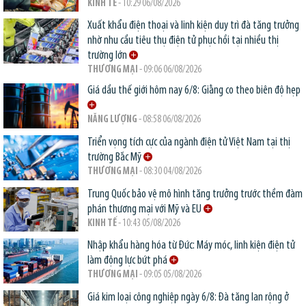
KINH TẾ
- 10:29 06/08/2026
Xuất khẩu điện thoại và linh kiện duy trì đà tăng trưởng
nhờ nhu cầu tiêu thụ điện tử phục hồi tại nhiều thị
trường lớn
THƯƠNG MẠI
- 09:06 06/08/2026
Giá dầu thế giới hôm nay 6/8: Giằng co theo biên độ hẹp
NĂNG LƯỢNG
- 08:58 06/08/2026
Triển vọng tích cực của ngành điện tử Việt Nam tại thị
trường Bắc Mỹ
THƯƠNG MẠI
- 08:30 04/08/2026
Trung Quốc bảo vệ mô hình tăng trưởng trước thềm đàm
phán thương mại với Mỹ và EU
KINH TẾ
- 10:43 05/08/2026
Nhập khẩu hàng hóa từ Đức: Máy móc, linh kiện điện tử
làm động lực bứt phá
THƯƠNG MẠI
- 09:05 05/08/2026
Giá kim loại công nghiệp ngày 6/8: Đà tăng lan rộng ở