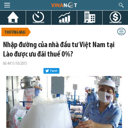
TRANG CHỦ
TIN GIỜ CHÓT
THỊ TRƯỜNG
DỰ ÁN
CHỨNG KHOÁN
THƯƠNG MẠI
Nhập đường của nhà đầu tư Việt Nam tại
Lào được ưu đãi thuế 0%?
06:44 11/10/2015
Tweet