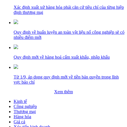
Xác định xuất xứ hàng hóa phải căn cứ tiêu chí của từng hiệp
định thương mại
Quy định về huấn luyện an toàn vật liệu nổ công nghiệp sẽ có
nhiều điểm mới
Quy định mới về hàng hoá cấm xuất khẩu, nhập khẩu
Từ 1/9, áp dụng quy định mới về tiền bản quyền trong lĩnh
vực báo chí
Xem thêm
Kinh tế
Công nghiệp
Thương mại
Hàng hóa
Giá cả
Xúc tiến kinh doanh