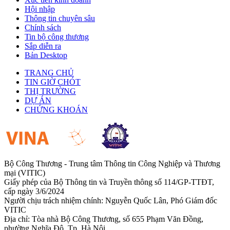
Hội nhập
Thông tin chuyên sâu
Chính sách
Tin bộ công thương
Sắp diễn ra
Bản Desktop
TRANG CHỦ
TIN GIỜ CHÓT
THỊ TRƯỜNG
DỰ ÁN
CHỨNG KHOÁN
Bộ Công Thương - Trung tâm Thông tin Công Nghiệp và Thương
mại (VITIC)
Giấy phép của Bộ Thông tin và Truyền thông số 114/GP-TTĐT,
cấp ngày 3/6/2024
Người chịu trách nhiệm chính: Nguyễn Quốc Lân, Phó Giám đốc
VITIC
Địa chỉ: Tòa nhà Bộ Công Thương, số 655 Phạm Văn Đồng,
phường Nghĩa Đô, Tp. Hà Nội