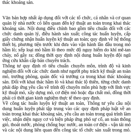
thác khoáng sản.
Văn bản hợp nhất áp dụng đối với các tổ chức, cá nhân và cơ quan
quản lý nhà nước có liên quan đến kỹ thuật an toàn trong khai thác
khoáng sản. Nội dung điều chỉnh bao gồm tiêu chuẩn đối với các
chức danh quản lý, điều hành sản xuất; công tác huấn luyện, cấp
giấy chứng nhận huấn luyện kỹ thuật an toàn; quy định về hệ thống
thiết bị, phương tiện trước khi đưa vào vận hành lần đầu trong mỏ
hầm lò; xếp loại mỏ hầm lò theo mức độ nguy hiểm do khí mê-tan
cháy, nổ gây ra; đồng thời quy định nội dung huấn luyện đội ngũ
ứng cứu khẩn cấp bán chuyên trách.
Thông tư quy định rõ tiêu chuẩn chuyên môn, trình độ và kinh
nghiệm đối với các chức danh như người phụ trách kỹ thuật an toàn
mỏ, trưởng phòng, quản đốc và trưởng ca trong khai thác khoáng
sản. Đối với khai thác hầm lò và khai thác lộ thiên, từng chức danh
phải đáp ứng yêu cầu về trình độ chuyên môn phù hợp với lĩnh vực
kỹ thuật mỏ, xây dựng mỏ, cơ điện mỏ hoặc địa chất mỏ, đồng thời
phải có thời gian kinh nghiệm thực tế theo quy định.
Về công tác huấn luyện kỹ thuật an toàn, Thông tư yêu cầu nội
dung huấn luyện phải tập trung vào các quy định pháp luật về an
toàn trong khai thác khoáng sản, yêu cầu an toàn trong quá trình làm
việc, nhận diện nguy cơ và biện pháp ứng phó sự cố, an toàn thông
gió, thoát nước, phòng chống bục nước, an toàn cơ điện - vận tải mỏ
và các nội dung liên quan đến công tác tổ chức sản xuất trong mỏ.