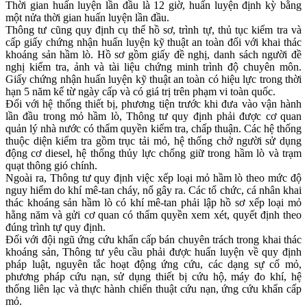
Thời gian huấn luyện lần đầu là 12 giờ, huấn luyện định kỳ bằng
một nửa thời gian huấn luyện lần đầu.
Thông tư cũng quy định cụ thể hồ sơ, trình tự, thủ tục kiểm tra và
cấp giấy chứng nhận huấn luyện kỹ thuật an toàn đối với khai thác
khoáng sản hầm lò. Hồ sơ gồm giấy đề nghị, danh sách người đề
nghị kiểm tra, ảnh và tài liệu chứng minh trình độ chuyên môn.
Giấy chứng nhận huấn luyện kỹ thuật an toàn có hiệu lực trong thời
hạn 5 năm kể từ ngày cấp và có giá trị trên phạm vi toàn quốc.
Đối với hệ thống thiết bị, phương tiện trước khi đưa vào vận hành
lần đầu trong mỏ hầm lò, Thông tư quy định phải được cơ quan
quản lý nhà nước có thẩm quyền kiểm tra, chấp thuận. Các hệ thống
thuộc diện kiểm tra gồm trục tải mỏ, hệ thống chở người sử dụng
động cơ diesel, hệ thống thủy lực chống giữ trong hầm lò và trạm
quạt thông gió chính.
Ngoài ra, Thông tư quy định việc xếp loại mỏ hầm lò theo mức độ
nguy hiểm do khí mê-tan cháy, nổ gây ra. Các tổ chức, cá nhân khai
thác khoáng sản hầm lò có khí mê-tan phải lập hồ sơ xếp loại mỏ
hằng năm và gửi cơ quan có thẩm quyền xem xét, quyết định theo
đúng trình tự quy định.
Đối với đội ngũ ứng cứu khẩn cấp bán chuyên trách trong khai thác
khoáng sản, Thông tư yêu cầu phải được huấn luyện về quy định
pháp luật, nguyên tắc hoạt động ứng cứu, các dạng sự cố mỏ,
phương pháp cứu nạn, sử dụng thiết bị cứu hộ, máy đo khí, hệ
thống liên lạc và thực hành chiến thuật cứu nạn, ứng cứu khẩn cấp
mỏ.