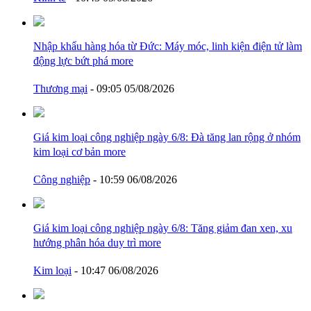
Nhập khẩu hàng hóa từ Đức: Máy móc, linh kiện điện tử làm
động lực bứt phá
more
Thương mại
- 09:05 05/08/2026
Giá kim loại công nghiệp ngày 6/8: Đà tăng lan rộng ở nhóm
kim loại cơ bản
more
Công nghiệp
- 10:59 06/08/2026
Giá kim loại công nghiệp ngày 6/8: Tăng giảm đan xen, xu
hướng phân hóa duy trì
more
Kim loại
- 10:47 06/08/2026