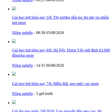
Giá heo hơi hôm nay 5/8: Thị trường tiếp tục lùi nhẹ tại nhiều
nơi
more
Nông nghiệp
- 08:38 05/08/2026
Giá heo hơi hôm nay 6/8: Hà Nội, Hưng Yên giữ đỉnh 63.000
đồng/kg
more
Nông nghiệp
- 14:35 06/08/2026
Giá heo hơi hôm nay 7/8: Miền Bắc neo mức cao
more
Nông nghiệp
- 5 giờ trước
Giá lúa gạo ngày 3/8/2026: Gạo nguyên liệu neo cao, thị