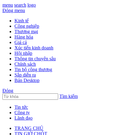
menu
search
logo
Đóng menu
Kinh tế
Công nghiệp
Thương mại
Hàng hóa
Giá cả
Xúc tiến kinh doanh
Hội nhập
Thông tin chuyên sâu
Chính sách
Tin bộ công thương
Sắp diễn ra
Bản Desktop
Đóng
Tìm kiếm
Tin tức
Công ty
Lãnh đạo
TRANG CHỦ
TIN GIỜ CHÓT