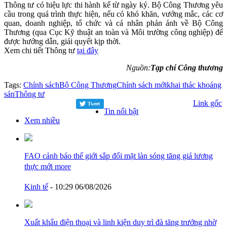
Thông tư có hiệu lực thi hành kể từ ngày ký. Bộ Công Thương yêu
cầu trong quá trình thực hiện, nếu có khó khăn, vướng mắc, các cơ
quan, doanh nghiệp, tổ chức và cá nhân phản ánh về Bộ Công
Thương (qua Cục Kỹ thuật an toàn và Môi trường công nghiệp) để
được hướng dẫn, giải quyết kịp thời.
Xem chi tiết Thông tư
tại đây
Nguồn:
Tạp chí Công thương
Tags:
Chính sách
Bộ Công Thương
Chính sách mới
khai thác khoáng
sản
Thông tư
Link gốc
Tweet
Tin nổi bật
Xem nhiều
FAO cảnh báo thế giới sắp đối mặt làn sóng tăng giá lương
thực mới
more
Kinh tế
- 10:29 06/08/2026
Xuất khẩu điện thoại và linh kiện duy trì đà tăng trưởng nhờ