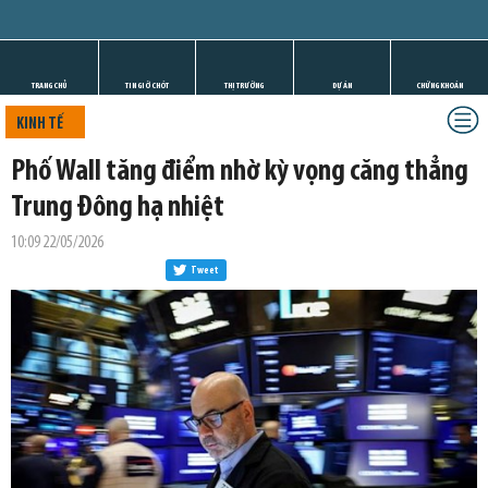
TRANG CHỦ
TIN GIỜ CHÓT
THỊ TRƯỜNG
DỰ ÁN
CHỨNG KHOÁN
KINH TẾ
Phố Wall tăng điểm nhờ kỳ vọng căng thẳng
Trung Đông hạ nhiệt
10:09 22/05/2026
Tweet