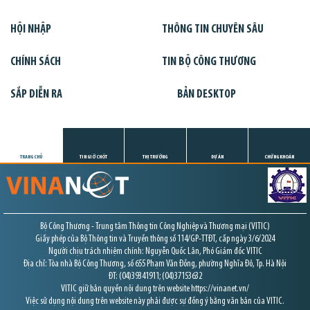
HỘI NHẬP
THÔNG TIN CHUYÊN SÂU
CHÍNH SÁCH
TIN BỘ CÔNG THƯƠNG
SẮP DIỄN RA
BẢN DESKTOP
TRANG CHỦ
TIN GIỜ CHÓT
THỊ TRƯỜNG
DỰ ÁN
CHỨNG KHOÁN
Bộ Công Thương - Trung tâm Thông tin Công Nghiệp và Thương mại (VITIC)
Giấy phép của Bộ Thông tin và Truyền thông số 114/GP-TTĐT, cấp ngày 3/6/2024
Người chịu trách nhiệm chính: Nguyễn Quốc Lân, Phó Giám đốc VITIC
Địa chỉ: Tòa nhà Bộ Công Thương, số 655 Phạm Văn Đồng, phường Nghĩa Đô, Tp. Hà Nội
ĐT: (04)39341911; (04)37153632
VITIC giữ bản quyền nội dung trên website https://vinanet.vn/
Việc sử dụng nội dung trên website này phải được sự đồng ý bằng văn bản của VITIC.