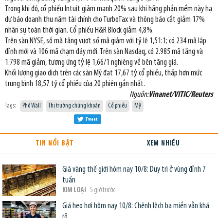
Trong khi đó, cổ phiếu Intuit giảm mạnh 20% sau khi hãng phần mềm này hạ
dự báo doanh thu năm tài chính cho TurboTax và thông báo cắt giảm 17%
nhân sự toàn thời gian. Cổ phiếu H&R Block giảm 4,8%.
Trên sàn NYSE, số mã tăng vượt số mã giảm với tỷ lệ 1,51:1; có 234 mã lập
đỉnh mới và 106 mã chạm đáy mới. Trên sàn Nasdaq, có 2.985 mã tăng và
1.798 mã giảm, tương ứng tỷ lệ 1,66/1 nghiêng về bên tăng giá.
Khối lượng giao dịch trên các sàn Mỹ đạt 17,67 tỷ cổ phiếu, thấp hơn mức
trung bình 18,57 tỷ cổ phiếu của 20 phiên gần nhất.
Nguồn:
Vinanet/VITIC/Reuters
Tags:
Phố Wall
Thị trường chứng khoán
Cổ phiếu
Mỹ
Tweet
TIN NỔI BẬT
XEM NHIỀU
Giá vàng thế giới hôm nay 10/8: Duy trì ở vùng đỉnh 7
tuần
KIM LOẠI
- 5 giờ trước
Giá heo hơi hôm nay 10/8: Chênh lệch ba miền vẫn khá
rõ