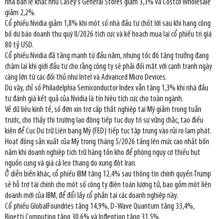
nhà bán lẻ khác như Casey's General Stores giảm 3,3% và Costco Wholesale
giảm 2,2%.
Cổ phiếu Nvidia giảm 1,8% khi một số nhà đầu tư chốt lời sau khi hang công
bố dự báo doanh thu quý II/2026 tích cực và kế hoạch mua lại cổ phiếu trị giá
80 tỷ USD.
Cổ phiếu Nvidia đã tăng mạnh từ đầu năm, nhưng tốc độ tăng trưởng đang
chậm lại khi giới đầu tư cho rằng công ty sẽ phải đối mặt với cạnh tranh ngày
càng lớn từ các đối thủ như Intel và Advanced Micro Devices.
Dù vậy, chỉ số Philadelphia Semiconductor Index vẫn tăng 1,3% khi nhà đầu
tư đánh giá kết quả của Nvidia là tín hiệu tích cực cho toàn ngành.
Về dữ liệu kinh tế, số đơn xin trợ cấp thất nghiệp tại Mỹ giảm trong tuần
trước, cho thấy thị trường lao động tiếp tục duy trì sự vững chắc, tạo điều
kiện để Cục Dự trữ Liên bang Mỹ (FED) tiếp tục tập trung vào rủi ro lạm phát.
Hoạt động sản xuất của Mỹ trong tháng 5/2026 tăng lên mức cao nhất bốn
năm khi doanh nghiệp tích trữ hàng tồn kho để phòng nguy cơ thiếu hụt
nguồn cung và giá cả leo thang do xung đột Iran.
Ở diễn biến khác, cổ phiếu IBM tăng 12,4% sau thông tin chính quyền Trump
sẽ hỗ trợ tài chính cho một số công ty điện toán lượng tử, bao gồm một liên
doanh mới của IBM, để đổi lấy cổ phần tại các doanh nghiệp này.
Cổ phiếu GlobalFoundries tăng 14,9%, D-Wave Quantum tăng 33,4%,
Rigetti Computing tăng 30,6% và Infleqtion tăng 31,5%.