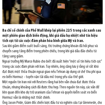
Ba chỉ số chính của Phố Wall khép lại phiên 22/5 trong sắc xanh sau
một phiên giao dịch biến động, khi giá dầu hạ nhiệt nhờ tín hiệu
tích cực từ các cuộc đàm phán hòa bình giữa Mỹ và Iran.
Sau khi giảm điểm suốt buổi sáng, thị trường chứng khoán đã hồi phục và
chuyển sang tăng điểm trong phiên chiều, trong khi giá dầu đảo chiều từ
tăng sang giảm.
Ngoại trưởng Mỹ Marco Rubio cho biết đã xuất hiện “một số tín hiệu tích cực”
trong các cuộc đàm phán với Iran. Tuy nhiên, ông cũng lưu ý rằng sẽ rất khó
đạt được một thỏa thuận ngoại giao nếu Tehran áp dụng cơ chế thu phí qua
eo biển Hormuz - tuyến vận tải dầu mỏ trọng yếu của thế giới.
Một nguồn tin Iran nói với Reuters rằng hai bên vẫn chưa đạt được thỏa
thuận, nhưng khoảng cách đã được thu hẹp. Theo nguồn tin này, các vấn đề
liên quan đến kho dự trữ uranium của Tehran và quyền kiểm soát eo biển
Hormuz vẫn là những nút thắt chính.
Ông Jason Pride, Giám đốc chiến lược đầu tư và nghiên cứu tại Glenmede, cho