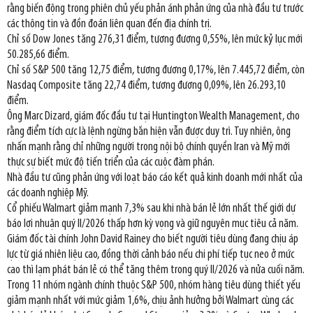
rằng biến động trong phiên chủ yếu phản ánh phản ứng của nhà đầu tư trước
các thông tin và đồn đoán liên quan đến địa chính trị.
Chỉ số Dow Jones tăng 276,31 điểm, tương đương 0,55%, lên mức kỷ lục mới
50.285,66 điểm.
Chỉ số S&P 500 tăng 12,75 điểm, tương đương 0,17%, lên 7.445,72 điểm, còn
Nasdaq Composite tăng 22,74 điểm, tương đương 0,09%, lên 26.293,10
điểm.
Ông Marc Dizard, giám đốc đầu tư tại Huntington Wealth Management, cho
rằng điểm tích cực là lệnh ngừng bắn hiện vẫn được duy trì. Tuy nhiên, ông
nhấn mạnh rằng chỉ những người trong nội bộ chính quyền Iran và Mỹ mới
thực sự biết mức độ tiến triển của các cuộc đàm phán.
Nhà đầu tư cũng phản ứng với loạt báo cáo kết quả kinh doanh mới nhất của
các doanh nghiệp Mỹ.
Cổ phiếu Walmart giảm mạnh 7,3% sau khi nhà bán lẻ lớn nhất thế giới dự
báo lợi nhuận quý II/2026 thấp hơn kỳ vọng và giữ nguyên mục tiêu cả năm.
Giám đốc tài chính John David Rainey cho biết người tiêu dùng đang chịu áp
lực từ giá nhiên liệu cao, đồng thời cảnh báo nếu chi phí tiếp tục neo ở mức
cao thì lạm phát bán lẻ có thể tăng thêm trong quý II/2026 và nửa cuối năm.
Trong 11 nhóm ngành chính thuộc S&P 500, nhóm hàng tiêu dùng thiết yếu
giảm mạnh nhất với mức giảm 1,6%, chịu ảnh hưởng bởi Walmart cùng các