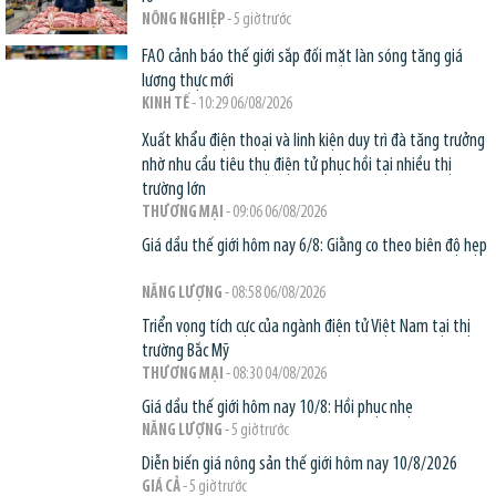
NÔNG NGHIỆP
- 5 giờ trước
FAO cảnh báo thế giới sắp đối mặt làn sóng tăng giá
lương thực mới
KINH TẾ
- 10:29 06/08/2026
Xuất khẩu điện thoại và linh kiện duy trì đà tăng trưởng
nhờ nhu cầu tiêu thụ điện tử phục hồi tại nhiều thị
trường lớn
THƯƠNG MẠI
- 09:06 06/08/2026
Giá dầu thế giới hôm nay 6/8: Giằng co theo biên độ hẹp
NĂNG LƯỢNG
- 08:58 06/08/2026
Triển vọng tích cực của ngành điện tử Việt Nam tại thị
trường Bắc Mỹ
THƯƠNG MẠI
- 08:30 04/08/2026
Giá dầu thế giới hôm nay 10/8: Hồi phục nhẹ
NĂNG LƯỢNG
- 5 giờ trước
Diễn biến giá nông sản thế giới hôm nay 10/8/2026
GIÁ CẢ
- 5 giờ trước