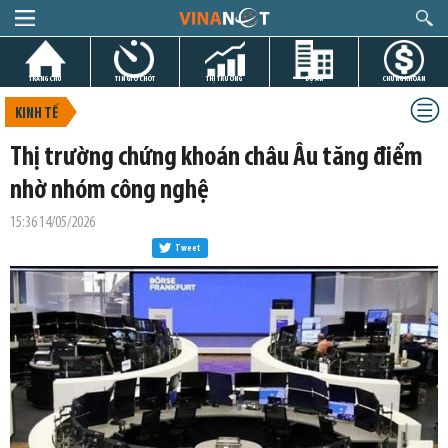
TRANG CHỦ
TIN GIỜ CHÓT
THỊ TRƯỜNG
DỰ ÁN
CHỨNG KHOÁN
KINH TẾ
Thị trường chứng khoán châu Âu tăng điểm
nhờ nhóm công nghệ
15:36 14/05/2026
Tweet