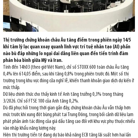
Thị trường chứng khoán châu Âu tăng điểm trong phiên ngày 14/5
khi tâm lý lạc quan xoay quanh lĩnh vực trí tuệ nhân tạo (AI) phần
nào bù đắp những lo ngại dai dẳng liên quan đến tiến trình đàm
phán hòa bình giữa Mỹ và Iran.
Tính đến 14h03 (theo giờ Việt Nam), chỉ số STOXX 600 toàn châu Âu tăng
0,4% lên 614,05 điểm, sau khi tăng 0,8% trong phiên trước đó. Một số thị
trường trong khu vực đóng cửa nghỉ lễ, khiến thanh khoản giao dịch dự kiến ở
mức thấp.
Dữ liệu chính thức cho thấy kinh tế Anh tăng trưởng 0,3% trong tháng
3/2026. Chỉ số FTSE 100 của Anh tăng 0,2%.
Dù đã phục hồi trong thời gian gần đây, chứng khoán châu Âu vẫn thấp hơn
mức trước khi xung đột bùng phát tại Trung Đông, trong bối cảnh dữ liệu lạm
phát phản ánh tác động của giá dầu tăng cao đối với khu vực phụ thuộc nhiều
vào nhập khẩu năng lượng này.
Hiện thị trường tiền tệ đang dự báo khả năng ECB tăng lãi suất hơn hai lần