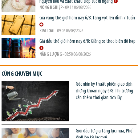
nguyên liệu và xuất khẩu tiếp tục đi ngang
NÔNG NGHIỆP
- 09:14 06/08/2026
Giá vàng thế giới hôm nay 6/8: Tăng vọt lên đỉnh 7 tuần
KIM LOẠI
- 09:06 06/08/2026
Giá dầu thế giới hôm nay 6/8: Giằng co theo biên độ hẹp
NĂNG LƯỢNG
- 08:58 06/08/2026
CÙNG CHUYÊN MỤC
Góc nhìn kỹ thuật phiên giao dịch
chứng khoán ngày 6/8: Thị trường
cần thêm thời gian tích lũy
Giới đầu tư gia tăng lực mua, Phố
Wall lập kỷ lục mới