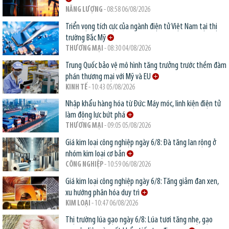
NĂNG LƯỢNG
- 08:58 06/08/2026
Triển vọng tích cực của ngành điện tử Việt Nam tại thị
trường Bắc Mỹ
THƯƠNG MẠI
- 08:30 04/08/2026
Trung Quốc bảo vệ mô hình tăng trưởng trước thềm đàm
phán thương mại với Mỹ và EU
KINH TẾ
- 10:43 05/08/2026
Nhập khẩu hàng hóa từ Đức: Máy móc, linh kiện điện tử
làm động lực bứt phá
THƯƠNG MẠI
- 09:05 05/08/2026
Giá kim loại công nghiệp ngày 6/8: Đà tăng lan rộng ở
nhóm kim loại cơ bản
CÔNG NGHIỆP
- 10:59 06/08/2026
Giá kim loại công nghiệp ngày 6/8: Tăng giảm đan xen,
xu hướng phân hóa duy trì
KIM LOẠI
- 10:47 06/08/2026
Thị trường lúa gạo ngày 6/8: Lúa tươi tăng nhẹ, gạo