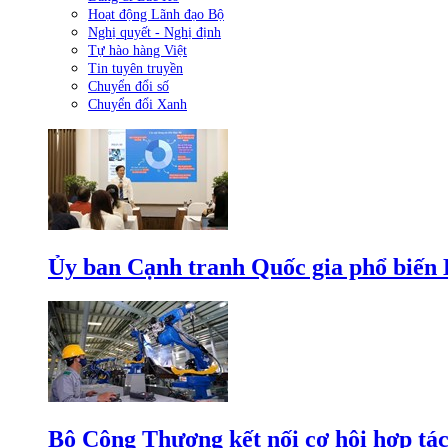
Hoạt động Lãnh đạo Bộ
Nghị quyết - Nghị định
Tự hào hàng Việt
Tin tuyên truyền
Chuyển đổi số
Chuyển đổi Xanh
Ủy ban Cạnh tranh Quốc gia phổ biến L
Bộ Công Thương kết nối cơ hội hợp tác