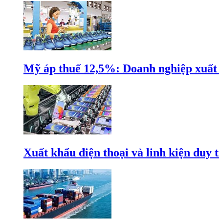
Mỹ áp thuế 12,5%: Doanh nghiệp xuất k
Xuất khẩu điện thoại và linh kiện duy t