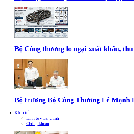
Bộ Công thương lo ngại xuất khẩu, thu
Bộ trưởng Bộ Công Thương Lê Mạnh Hùn
Kinh tế
Kinh tế - Tài chính
Chứng khoán