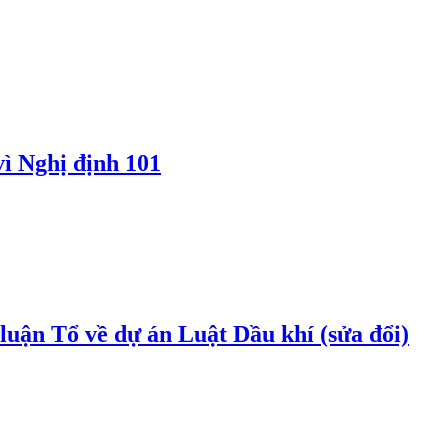
vì Nghị định 101
uận Tổ về dự án Luật Dầu khí (sửa đổi)