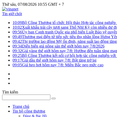
Thứ sáu, 07/08/2026 10:55 GMT + 7
Tin giờ chót
10:09
Bộ Công Thương tổ chức Hội thảo Hợp tác công nghiệp 
10:02
Xuất khẩu trái cây tươi sang Thổ Nhĩ Kỳ còn nhiều dư đị
09:56
Ủy ban Cạnh tranh Quốc gia phổ biến Luật Bảo vệ quyền 
09:49
Thương mại điện tử tiếp sức tiêu thụ nhãn lồng Hưng Yê
09:42
Thị trường lao động Mỹ ổn định, năng suất lao động tăng
09:34
Diễn biến giá nông sản thế giới hôm nay 7/8/2026
09:32
Giá vàng thế giới hôm nay 7/8: Hướng đến tuần tăng mạn
09:25
Bộ Công Thương kết nối cơ hội hợp tác công nghiệp với
09:17
Giá dầu thế giới hôm nay 7/8: Bật tăng trở lại
09:05
Giá heo hơi hôm nay 7/8: Miền Bắc neo mức cao
Tìm kiếm
Trang chủ
Tin bộ công thương
Đảng & Bác Hồ