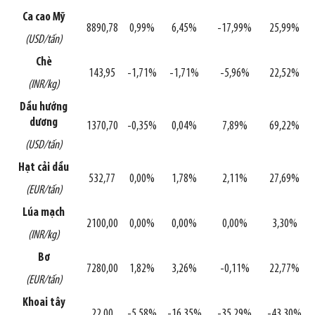
Ca cao Mỹ
8890,78
0,99%
6,45%
-17,99%
25,99%
(USD/tấn)
Chè
143,95
-1,71%
-1,71%
-5,96%
22,52%
(INR/kg)
Dầu hướng
dương
1370,70
-0,35%
0,04%
7,89%
69,22%
(USD/tấn)
Hạt cải dầu
532,77
0,00%
1,78%
2,11%
27,69%
(EUR/tấn)
Lúa mạch
2100,00
0,00%
0,00%
0,00%
3,30%
(INR/kg)
Bơ
7280,00
1,82%
3,26%
-0,11%
22,77%
(EUR/tấn)
Khoai tây
22,00
-5,58%
-16,35%
-35,29%
-43,30%