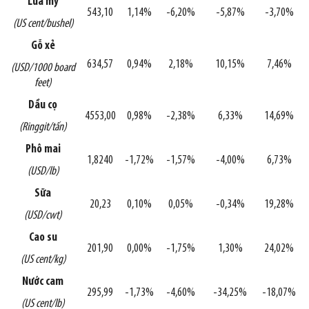
Lúa mỳ
543,10
1,14%
-6,20%
-5,87%
-3,70%
(US cent/bushel)
Gỗ xẻ
634,57
0,94%
2,18%
10,15%
7,46%
(USD/1000 board
feet)
Dầu cọ
4553,00
0,98%
-2,38%
6,33%
14,69%
(Ringgit/tấn)
Phô mai
1,8240
-1,72%
-1,57%
-4,00%
6,73%
(USD/lb)
Sữa
20,23
0,10%
0,05%
-0,34%
19,28%
(USD/cwt)
Cao su
201,90
0,00%
-1,75%
1,30%
24,02%
(US cent/kg)
Nước cam
295,99
-1,73%
-4,60%
-34,25%
-18,07%
(US cent/lb)