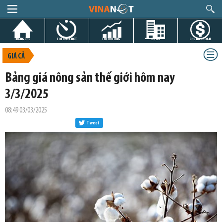
TRANG CHỦ
TIN GIỜ CHÓT
THỊ TRƯỜNG
DỰ ÁN
CHỨNG KHOÁN
GIÁ CẢ
Bảng giá nông sản thế giới hôm nay
3/3/2025
08:49 03/03/2025
Tweet