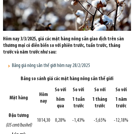
Hôm nay 3/3/2025, giá các mặt hàng nông sản giao dịch trên sàn
thương mại có diễn biến so với phiên trước, tuần trước, tháng
trước và năm trước như sau:
Bảng giá nông sản thế giới hôm nay 28/2/2025
Bảng so sánh giá các mặt hàng nông sản thế giới
So với
So với
So với
So với
Hôm
Mặt hàng
hôm
1 tuần
1 tháng
1 năm
nay
qua
trước
trước
trước
Đậu tương
1014,30
0,28%
-1,43%
-5,65%
-12,18%
(US cent/bushel)