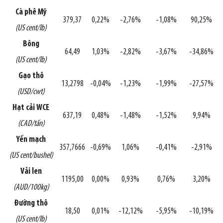
Cà phê Mỹ
379,37
0,22%
-2,76%
-1,08%
90,25%
(US cent/lb)
Bông
64,49
1,03%
-2,82%
-3,67%
-34,86%
(US cent/lb)
Gạo thô
13,2798
-0,04%
-1,23%
-1,99%
-27,57%
(USD/cwt)
Hạt cải WCE
637,19
0,48%
-1,48%
-1,52%
9,94%
(CAD/tấn)
Yến mạch
357,7666
-0,69%
1,06%
-0,41%
-2,91%
(US cent/bushel)
Vải len
1195,00
0,00%
0,93%
0,76%
3,20%
(AUD/100kg)
Đường thô
18,50
0,01%
-12,12%
-5,95%
-10,19%
(US cent/lb)