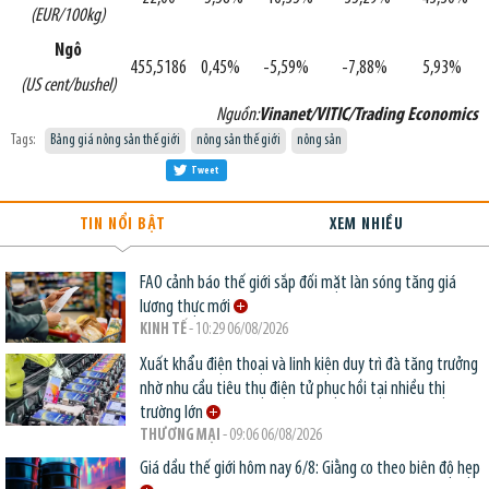
(EUR/100kg)
Ngô
455,5186
0,45%
-5,59%
-7,88%
5,93%
(US cent/bushel)
Nguồn:
Vinanet/VITIC/Trading Economics
Tags:
Bảng giá nông sản thế giới
nông sản thế giới
nông sản
Tweet
TIN NỔI BẬT
XEM NHIỀU
FAO cảnh báo thế giới sắp đối mặt làn sóng tăng giá
lương thực mới
KINH TẾ
- 10:29 06/08/2026
Xuất khẩu điện thoại và linh kiện duy trì đà tăng trưởng
nhờ nhu cầu tiêu thụ điện tử phục hồi tại nhiều thị
trường lớn
THƯƠNG MẠI
- 09:06 06/08/2026
Giá dầu thế giới hôm nay 6/8: Giằng co theo biên độ hẹp