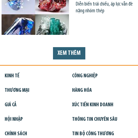
Diễn biến trái chiều, áp lực vẫn đè
nặng nhóm thép
XEM THÊM
KINH TẾ
CÔNG NGHIỆP
THƯƠNG MẠI
HÀNG HÓA
GIÁ CẢ
XÚC TIẾN KINH DOANH
HỘI NHẬP
THÔNG TIN CHUYÊN SÂU
CHÍNH SÁCH
TIN BỘ CÔNG THƯƠNG