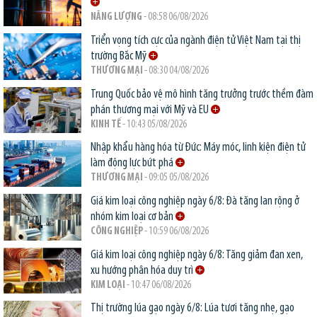
NĂNG LƯỢNG
- 08:58 06/08/2026
Triển vọng tích cực của ngành điện tử Việt Nam tại thị
trường Bắc Mỹ
THƯƠNG MẠI
- 08:30 04/08/2026
Trung Quốc bảo vệ mô hình tăng trưởng trước thềm đàm
phán thương mại với Mỹ và EU
KINH TẾ
- 10:43 05/08/2026
Nhập khẩu hàng hóa từ Đức: Máy móc, linh kiện điện tử
làm động lực bứt phá
THƯƠNG MẠI
- 09:05 05/08/2026
Giá kim loại công nghiệp ngày 6/8: Đà tăng lan rộng ở
nhóm kim loại cơ bản
CÔNG NGHIỆP
- 10:59 06/08/2026
Giá kim loại công nghiệp ngày 6/8: Tăng giảm đan xen,
xu hướng phân hóa duy trì
KIM LOẠI
- 10:47 06/08/2026
Thị trường lúa gạo ngày 6/8: Lúa tươi tăng nhẹ, gạo