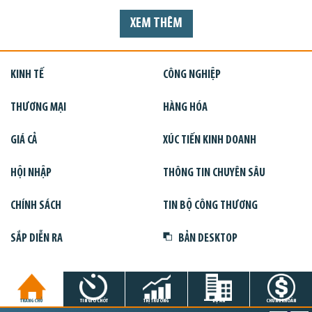
XEM THÊM
KINH TẾ
CÔNG NGHIỆP
THƯƠNG MẠI
HÀNG HÓA
GIÁ CẢ
XÚC TIẾN KINH DOANH
HỘI NHẬP
THÔNG TIN CHUYÊN SÂU
CHÍNH SÁCH
TIN BỘ CÔNG THƯƠNG
SẮP DIỄN RA
BẢN DESKTOP
TRANG CHỦ
TIN GIỜ CHÓT
THỊ TRƯỜNG
DỰ ÁN
CHỨNG KHOÁN