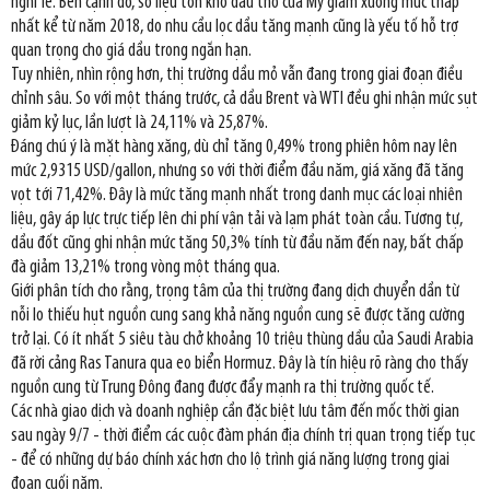
nghỉ lễ. Bên cạnh đó, số liệu tồn kho dầu thô của Mỹ giảm xuống mức thấp
nhất kể từ năm 2018, do nhu cầu lọc dầu tăng mạnh cũng là yếu tố hỗ trợ
quan trọng cho giá dầu trong ngắn hạn.
Tuy nhiên, nhìn rộng hơn, thị trường dầu mỏ vẫn đang trong giai đoạn điều
chỉnh sâu. So với một tháng trước, cả dầu Brent và WTI đều ghi nhận mức sụt
giảm kỷ lục, lần lượt là 24,11% và 25,87%.
Đáng chú ý là mặt hàng xăng, dù chỉ tăng 0,49% trong phiên hôm nay lên
mức 2,9315 USD/gallon, nhưng so với thời điểm đầu năm, giá xăng đã tăng
vọt tới 71,42%. Đây là mức tăng mạnh nhất trong danh mục các loại nhiên
liệu, gây áp lực trực tiếp lên chi phí vận tải và lạm phát toàn cầu. Tương tự,
dầu đốt cũng ghi nhận mức tăng 50,3% tính từ đầu năm đến nay, bất chấp
đà giảm 13,21% trong vòng một tháng qua.
Giới phân tích cho rằng, trọng tâm của thị trường đang dịch chuyển dần từ
nỗi lo thiếu hụt nguồn cung sang khả năng nguồn cung sẽ được tăng cường
trở lại. Có ít nhất 5 siêu tàu chở khoảng 10 triệu thùng dầu của Saudi Arabia
đã rời cảng Ras Tanura qua eo biển Hormuz. Đây là tín hiệu rõ ràng cho thấy
nguồn cung từ Trung Đông đang được đẩy mạnh ra thị trường quốc tế.
Các nhà giao dịch và doanh nghiệp cần đặc biệt lưu tâm đến mốc thời gian
sau ngày 9/7 - thời điểm các cuộc đàm phán địa chính trị quan trọng tiếp tục
- để có những dự báo chính xác hơn cho lộ trình giá năng lượng trong giai
đoạn cuối năm.