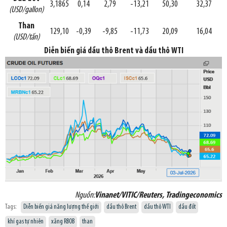
3,1865
0,14
2,79
-13,21
50,30
32,37
(USD/gallon)
Than
129,10
-0,39
-9,85
-11,73
20,09
16,04
(USD/tấn)
Diễn biến giá dầu thô Brent và dầu thô WTI
Nguồn:
Vinanet/VITIC/Reuters, Tradingeconomics
Tags:
Diễn biến giá năng lượng thế giới
dầu thô Brent
dầu thô WTI
dầu đốt
khí gas tự nhiên
xăng RBOB
than