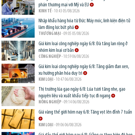
phán thương mại với Mỹ và EU
KINH TẾ
- 10:43 05/08/2026
Nhập khẩu hàng hóa từ Đức: Máy móc, linh kiện điện tử
làm động lực bứt phá
THƯƠNG MẠI
- 09:05 05/08/2026
Giá kim loại công nghiệp ngày 6/8: Đà tăng lan rộng ở
nhóm kim loại cơ bản
CÔNG NGHIỆP
- 10:59 06/08/2026
Giá kim loại công nghiệp ngày 6/8: Tăng giảm đan xen,
xu hướng phân hóa duy trì
KIM LOẠI
- 10:47 06/08/2026
Thị trường lúa gạo ngày 6/8: Lúa tươi tăng nhẹ, gạo
nguyên liệu và xuất khẩu tiếp tục đi ngang
NÔNG NGHIỆP
- 09:14 06/08/2026
Giá vàng thế giới hôm nay 6/8: Tăng vọt lên đỉnh 7 tuần
KIM LOẠI
- 09:06 06/08/2026