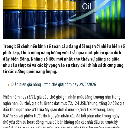
Trong bối cảnh nền kinh tế toàn cầu đang đối mặt với nhiều biến số
phức tạp, thị trường năng lượng vừa trải qua một phiên giao dịch
đầy biến động. Những số liệu mới nhất cho thấy sự giằng co giữa
nhu cầu thực tế và các kỳ vọng vào sự thay đổi chính sách cung ứng
từ các cường quốc năng lượng.
Diễn biến giá năng lượng thế giới hôm nay 29/6/2026
Phiên hôm nay (3/7), giá dầu thế giới ghi nhận mức tăng trưởng nhẹ trong
ngắn hạn. Cụ thể, giá dầu Brent đạt mức 72,124 USD/thùng, tăng 0,45%; giá
dầu thô ngọt nhẹ WTI của Mỹ giao dịch ở mức 68,969 USD/thùng, tăng
0,41% so với phiên trước đó. Nguyên nhân của đà hồi phục nhẹ trong ngày
chủ yếu đến từ hoạt động mua bù bán khống của các nhà đầu tư trước kỳ