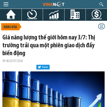
TRANG CHỦ
TIN GIỜ CHÓT
THỊ TRƯỜNG
DỰ ÁN
CHỨNG KHOÁN
HÀNG HÓA
Giá năng lượng thế giới hôm nay 3/7: Thị
trường trải qua một phiên giao dịch đầy
biến động
09:46 03/07/2026
Tweet