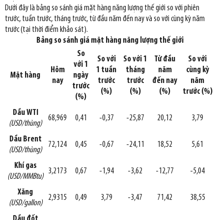
Dưới đây là bảng so sánh giá mặt hàng năng lượng thế giới so với phiên
trước, tuần trước, tháng trước, từ đầu năm đến nay và so với cùng kỳ năm
trước (tại thời điểm khảo sát).
Bảng so sánh giá mặt hàng năng lượng thế giới
So
So với
So với 1
Từ đầu
So với
với 1
Hôm
1 tuần
tháng
năm
cùng kỳ
Mặt hàng
ngày
nay
trước
trước
đến nay
năm
trước
(%)
(%)
(%)
trước (%)
(%)
Dầu WTI
68,969
0,41
-0,37
-25,87
20,12
3,79
(USD/thùng)
Dầu Brent
72,124
0,45
-0,67
-24,11
18,52
5,61
(USD/thùng)
Khí gas
3,2173
0,67
-1,94
-3,62
-12,77
-5,04
(USD/MMBtu)
Xăng
2,9315
0,49
3,79
-3,47
71,42
38,55
(USD/gallon)
Dầu đốt