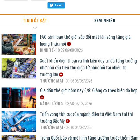
Tweet
TIN NỔI BẬT
XEM NHIỀU
FAO cảnh báo thế giới sắp đối mặt làn sóng tăng giá
lương thực mới
KINH TẾ
- 10:29 06/08/2026
Xuất khẩu điện thoại và linh kiện duy trì đà tăng trưởng
nhờ nhu cầu tiêu thụ điện tử phục hồi tại nhiều thị
trường lớn
THƯƠNG MẠI
- 09:06 06/08/2026
Giá dầu thế giới hôm nay 6/8: Giằng co theo biên độ hẹp
NĂNG LƯỢNG
- 08:58 06/08/2026
Triển vọng tích cực của ngành điện tử Việt Nam tại thị
trường Bắc Mỹ
THƯƠNG MẠI
- 08:30 04/08/2026
Trung Quốc bảo vệ mô hình tăng trưởng trước thềm đàm