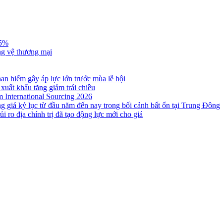
,5%
ng vệ thương mại
n hiếm gây áp lực lớn trước mùa lễ hội
 xuất khẩu tăng giảm trái chiều
m International Sourcing 2026
g giá kỷ lục từ đầu năm đến nay trong bối cảnh bất ổn tại Trung Đông
i ro địa chính trị đã tạo động lực mới cho giá