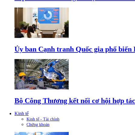
Ủy ban Cạnh tranh Quốc gia phổ biến L
Bộ Công Thương kết nối cơ hội hợp tác
Kinh tế
Kinh tế - Tài chính
Chứng khoán