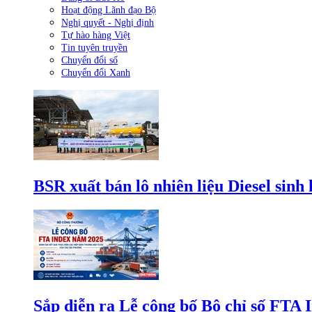
Hoạt động Lãnh đạo Bộ
Nghị quyết - Nghị định
Tự hào hàng Việt
Tin tuyên truyền
Chuyển đổi số
Chuyển đổi Xanh
BSR xuất bán lô nhiên liệu Diesel sinh
Sắp diễn ra Lễ công bố Bộ chỉ số FTA