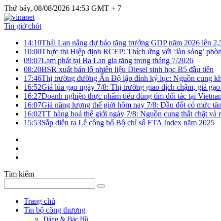
Thứ bảy, 08/08/2026 14:53 GMT + 7
Tin giờ chót
14:10
Thái Lan nâng dự báo tăng trưởng GDP năm 2026 lên 2
10:00
Thực thi Hiệp định RCEP: Thích ứng với ‘làn sóng’ phò
09:07
Lạm phát tại Ba Lan gia tăng trong tháng 7/2026
08:20
BSR xuất bán lô nhiên liệu Diesel sinh học B5 đầu tiên
17:46
Thị trường đường Ấn Độ lập đỉnh kỷ lục: Nguồn cung kha
16:52
Giá lúa gạo ngày 7/8: Thị trường giao dịch chậm, giá gạo
16:27
Doanh nghiệp thực phẩm tiêu dùng tìm đối tác tại Vietna
16:07
Giá năng lượng thế giới hôm nay 7/8: Dầu đốt có mức tăn
16:02
TT hàng hoá thế giới ngày 7/8: Nguồn cung thắt chặt và rủ
15:53
Sắp diễn ra Lễ công bố Bộ chỉ số FTA Index năm 2025
Tìm kiếm
Trang chủ
Tin bộ công thương
Đảng & Bác Hồ