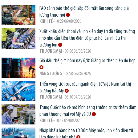
FAO cảnh báo thế giới sắp đối mặt làn sóng tăng giá
lương thực mới
KINH TẾ
- 10:29 06/08/2026
Xuất khẩu điện thoại và linh kiện duy trì đà tăng trưởng
nhờ nhu cầu tiêu thụ điện tử phục hồi tại nhiều thị
trường lớn
THƯƠNG MẠI
- 09:06 06/08/2026
Giá dầu thế giới hôm nay 6/8: Giằng co theo biên độ hẹp
NĂNG LƯỢNG
- 08:58 06/08/2026
Triển vọng tích cực của ngành điện tử Việt Nam tại thị
trường Bắc Mỹ
THƯƠNG MẠI
- 08:30 04/08/2026
Trung Quốc bảo vệ mô hình tăng trưởng trước thềm đàm
phán thương mại với Mỹ và EU
KINH TẾ
- 10:43 05/08/2026
Nhập khẩu hàng hóa từ Đức: Máy móc, linh kiện điện tử
làm động lực bứt phá