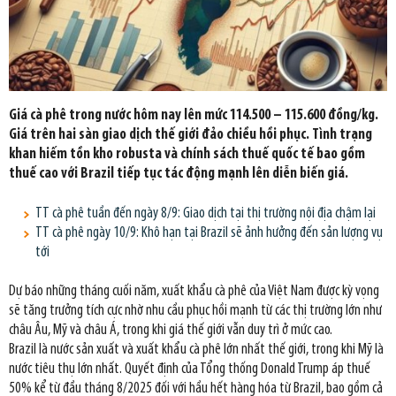
Giá cà phê trong nước hôm nay lên mức 114.500 – 115.600 đồng/kg.
Giá trên hai sàn giao dịch thế giới đảo chiều hồi phục. Tình trạng
khan hiếm tồn kho robusta và chính sách thuế quốc tế bao gồm
thuế cao với Brazil tiếp tục tác động mạnh lên diễn biến giá.
TT cà phê tuần đến ngày 8/9: Giao dịch tại thị trường nội địa chậm lại
TT cà phê ngày 10/9: Khô hạn tại Brazil sẽ ảnh hưởng đến sản lượng vụ
tới
Dự báo những tháng cuối năm, xuất khẩu cà phê của Việt Nam được kỳ vọng
sẽ tăng trưởng tích cực nhờ nhu cầu phục hồi mạnh từ các thị trường lớn như
châu Âu, Mỹ và châu Á, trong khi giá thế giới vẫn duy trì ở mức cao.
Brazil là nước sản xuất và xuất khẩu cà phê lớn nhất thế giới, trong khi Mỹ là
nước tiêu thụ lớn nhất. Quyết định của Tổng thống Donald Trump áp thuế
50% kể từ đầu tháng 8/2025 đối với hầu hết hàng hóa từ Brazil, bao gồm cả