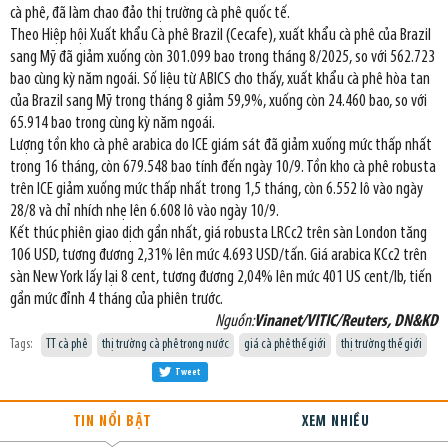
cà phê, đã làm chao đảo thị trường cà phê quốc tế.
Theo Hiệp hội Xuất khẩu Cà phê Brazil (Cecafe), xuất khẩu cà phê của Brazil
sang Mỹ đã giảm xuống còn 301.099 bao trong tháng 8/2025, so với 562.723
bao cùng kỳ năm ngoái. Số liệu từ ABICS cho thấy, xuất khẩu cà phê hòa tan
của Brazil sang Mỹ trong tháng 8 giảm 59,9%, xuống còn 24.460 bao, so với
65.914 bao trong cùng kỳ năm ngoái.
Lượng tồn kho cà phê arabica do ICE giám sát đã giảm xuống mức thấp nhất
trong 16 tháng, còn 679.548 bao tính đến ngày 10/9. Tồn kho cà phê robusta
trên ICE giảm xuống mức thấp nhất trong 1,5 tháng, còn 6.552 lô vào ngày
28/8 và chỉ nhích nhẹ lên 6.608 lô vào ngày 10/9.
Kết thúc phiên giao dịch gần nhất, giá robusta LRCc2 trên sàn London tăng
106 USD, tương đương 2,31% lên mức 4.693 USD/tấn. Giá arabica KCc2 trên
sàn New York lấy lại 8 cent, tương đương 2,04% lên mức 401 US cent/lb, tiến
gần mức đỉnh 4 tháng của phiên trước.
Nguồn:
Vinanet/VITIC/Reuters, DN&KD
Tags:
TT cà phê
thị trường cà phê trong nước
giá cà phê thế giới
thị trường thế giới
Tweet
TIN NỔI BẬT
XEM NHIỀU