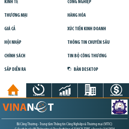
KINH TẾ
CÔNG NGHIỆP
THƯƠNG MẠI
HÀNG HÓA
GIÁ CẢ
XÚC TIẾN KINH DOANH
HỘI NHẬP
THÔNG TIN CHUYÊN SÂU
CHÍNH SÁCH
TIN BỘ CÔNG THƯƠNG
SẮP DIỄN RA
BẢN DESKTOP
TRANG CHỦ
TIN GIỜ CHÓT
THỊ TRƯỜNG
DỰ ÁN
CHỨNG KHOÁN
Bộ Công Thương - Trung tâm Thông tin Công Nghiệp và Thương mại (VITIC)