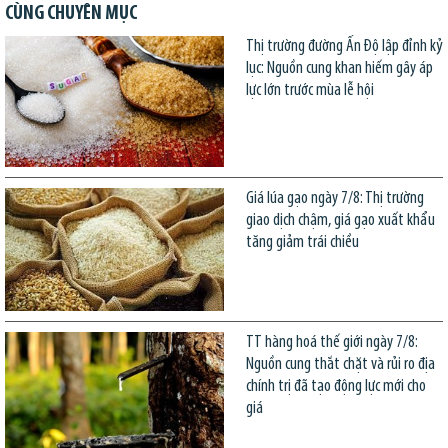
CÙNG CHUYÊN MỤC
Thị trường đường Ấn Độ lập đỉnh kỷ
lục: Nguồn cung khan hiếm gây áp
lực lớn trước mùa lễ hội
Giá lúa gạo ngày 7/8: Thị trường
giao dịch chậm, giá gạo xuất khẩu
tăng giảm trái chiều
TT hàng hoá thế giới ngày 7/8:
Nguồn cung thắt chặt và rủi ro địa
chính trị đã tạo động lực mới cho
giá