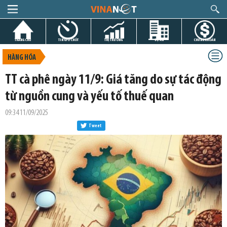
TRANG CHỦ
TIN GIỜ CHÓT
THỊ TRƯỜNG
DỰ ÁN
CHỨNG KHOÁN
HÀNG HÓA
TT cà phê ngày 11/9: Giá tăng do sự tác động
từ nguồn cung và yếu tố thuế quan
09:34 11/09/2025
Tweet