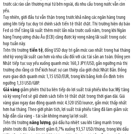
trước các rào cản thương mại từ bên ngoài, dù nhu cầu trong nước vẫn còn
yếu.
Tuy nhiên, giới đầu tư vẫn thận trọng trước khả năng các ngân hàng trung
ương lớn tiếp tục duy trì chính sách tiền tệ thắt chặt. Thị trường hiện dự báo
Fed có thể tăng lãi suất thêm một lần nữa trước cuối năm, trong khi Ngân
hàng Trung ương châu Âu (ECB) cũng được kỳ vọng nâng lãi suất trong cuộc
họp tuần này.
Trên thị trường
tiền tệ
, đồng USD duy trì gần mức cao nhất trong hai tháng
nhờ kỳ vọng lãi suất cao hơn và nhu cầu đối với các tài sản an toàn. Đồng yen
Nhật tiếp tục suy yếu xuống quanh mức 160,3 JPY/USD, gần ngưỡng mà thị
trường cho rằng có thể kích hoạt sự can thiệp của giới chức Nhật Bản. Đồng
euro giao dịch quanh mức 1,15 USD/EUR, trong khi bảng Anh ổn định trên
ngưỡng 1,33 USD/GBP.
Giá vàng
giảm phiên thứ ba liên tiếp do lợi suất trái phiếu kho bạc Mỹ tăng
và kỳ vọng Fed sẽ giữ chính sách tiền tệ thắt chặt trong thời gian dài. Giá
vàng giao ngay dao động quanh mức 4.320 USD/ounce, gần mức thấp nhất
hơn hai tháng. Theo giới phân tích, lợi suất trái phiếu tăng đã làm giảm sức
hấp dẫn của vàng - tài sản không mang lại lợi suất.
Trên thị trường
năng lượng
, giá dầu hạ nhiệt sau khi tăng mạnh trong
phiên trước đó. Dầu Brent giảm 0,7% xuống 93,57 USD/thùng, trong khi dầu