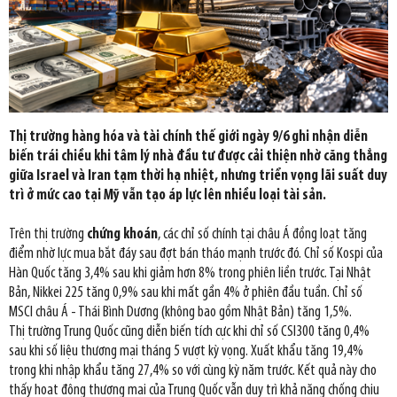
Thị trường hàng hóa và tài chính thế giới ngày 9/6 ghi nhận diễn
biến trái chiều khi tâm lý nhà đầu tư được cải thiện nhờ căng thẳng
giữa Israel và Iran tạm thời hạ nhiệt, nhưng triển vọng lãi suất duy
trì ở mức cao tại Mỹ vẫn tạo áp lực lên nhiều loại tài sản.
Trên thị trường
chứng khoán
, các chỉ số chính tại châu Á đồng loạt tăng
điểm nhờ lực mua bắt đáy sau đợt bán tháo mạnh trước đó. Chỉ số Kospi của
Hàn Quốc tăng 3,4% sau khi giảm hơn 8% trong phiên liền trước. Tại Nhật
Bản, Nikkei 225 tăng 0,9% sau khi mất gần 4% ở phiên đầu tuần. Chỉ số
MSCI châu Á - Thái Bình Dương (không bao gồm Nhật Bản) tăng 1,5%.
Thị trường Trung Quốc cũng diễn biến tích cực khi chỉ số CSI300 tăng 0,4%
sau khi số liệu thương mại tháng 5 vượt kỳ vọng. Xuất khẩu tăng 19,4%
trong khi nhập khẩu tăng 27,4% so với cùng kỳ năm trước. Kết quả này cho
thấy hoạt động thương mại của Trung Quốc vẫn duy trì khả năng chống chịu