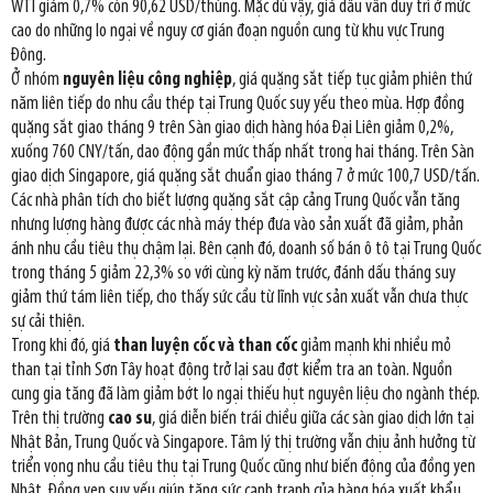
WTI giảm 0,7% còn 90,62 USD/thùng. Mặc dù vậy, giá dầu vẫn duy trì ở mức
cao do những lo ngại về nguy cơ gián đoạn nguồn cung từ khu vực Trung
Đông.
Ở nhóm
nguyên liệu công nghiệp
, giá quặng sắt tiếp tục giảm phiên thứ
năm liên tiếp do nhu cầu thép tại Trung Quốc suy yếu theo mùa. Hợp đồng
quặng sắt giao tháng 9 trên Sàn giao dịch hàng hóa Đại Liên giảm 0,2%,
xuống 760 CNY/tấn, dao động gần mức thấp nhất trong hai tháng. Trên Sàn
giao dịch Singapore, giá quặng sắt chuẩn giao tháng 7 ở mức 100,7 USD/tấn.
Các nhà phân tích cho biết lượng quặng sắt cập cảng Trung Quốc vẫn tăng
nhưng lượng hàng được các nhà máy thép đưa vào sản xuất đã giảm, phản
ánh nhu cầu tiêu thụ chậm lại. Bên cạnh đó, doanh số bán ô tô tại Trung Quốc
trong tháng 5 giảm 22,3% so với cùng kỳ năm trước, đánh dấu tháng suy
giảm thứ tám liên tiếp, cho thấy sức cầu từ lĩnh vực sản xuất vẫn chưa thực
sự cải thiện.
Trong khi đó, giá
than luyện cốc và than cốc
giảm mạnh khi nhiều mỏ
than tại tỉnh Sơn Tây hoạt động trở lại sau đợt kiểm tra an toàn. Nguồn
cung gia tăng đã làm giảm bớt lo ngại thiếu hụt nguyên liệu cho ngành thép.
Trên thị trường
cao su
, giá diễn biến trái chiều giữa các sàn giao dịch lớn tại
Nhật Bản, Trung Quốc và Singapore. Tâm lý thị trường vẫn chịu ảnh hưởng từ
triển vọng nhu cầu tiêu thụ tại Trung Quốc cũng như biến động của đồng yen
Nhật. Đồng yen suy yếu giúp tăng sức cạnh tranh của hàng hóa xuất khẩu