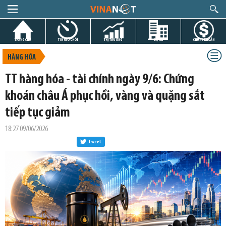
TRANG CHỦ
TIN GIỜ CHÓT
THỊ TRƯỜNG
DỰ ÁN
CHỨNG KHOÁN
HÀNG HÓA
TT hàng hóa - tài chính ngày 9/6: Chứng
khoán châu Á phục hồi, vàng và quặng sắt
tiếp tục giảm
18:27 09/06/2026
Tweet