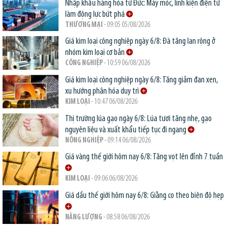
Nhập khẩu hàng hóa từ Đức: Máy móc, linh kiện điện tử
làm động lực bứt phá
THƯƠNG MẠI
- 09:05 05/08/2026
Giá kim loại công nghiệp ngày 6/8: Đà tăng lan rộng ở
nhóm kim loại cơ bản
CÔNG NGHIỆP
- 10:59 06/08/2026
Giá kim loại công nghiệp ngày 6/8: Tăng giảm đan xen,
xu hướng phân hóa duy trì
KIM LOẠI
- 10:47 06/08/2026
Thị trường lúa gạo ngày 6/8: Lúa tươi tăng nhẹ, gạo
nguyên liệu và xuất khẩu tiếp tục đi ngang
NÔNG NGHIỆP
- 09:14 06/08/2026
Giá vàng thế giới hôm nay 6/8: Tăng vọt lên đỉnh 7 tuần
KIM LOẠI
- 09:06 06/08/2026
Giá dầu thế giới hôm nay 6/8: Giằng co theo biên độ hẹp
NĂNG LƯỢNG
- 08:58 06/08/2026