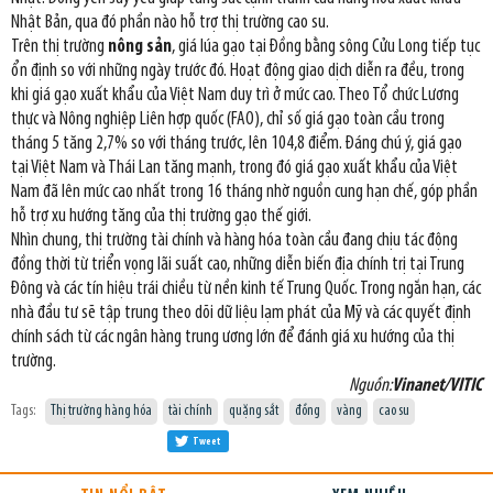
Nhật Bản, qua đó phần nào hỗ trợ thị trường cao su.
Trên thị trường
nông sản
, giá lúa gạo tại Đồng bằng sông Cửu Long tiếp tục
ổn định so với những ngày trước đó. Hoạt động giao dịch diễn ra đều, trong
khi giá gạo xuất khẩu của Việt Nam duy trì ở mức cao. Theo Tổ chức Lương
thực và Nông nghiệp Liên hợp quốc (FAO), chỉ số giá gạo toàn cầu trong
tháng 5 tăng 2,7% so với tháng trước, lên 104,8 điểm. Đáng chú ý, giá gạo
tại Việt Nam và Thái Lan tăng mạnh, trong đó giá gạo xuất khẩu của Việt
Nam đã lên mức cao nhất trong 16 tháng nhờ nguồn cung hạn chế, góp phần
hỗ trợ xu hướng tăng của thị trường gạo thế giới.
Nhìn chung, thị trường tài chính và hàng hóa toàn cầu đang chịu tác động
đồng thời từ triển vọng lãi suất cao, những diễn biến địa chính trị tại Trung
Đông và các tín hiệu trái chiều từ nền kinh tế Trung Quốc. Trong ngắn hạn, các
nhà đầu tư sẽ tập trung theo dõi dữ liệu lạm phát của Mỹ và các quyết định
chính sách từ các ngân hàng trung ương lớn để đánh giá xu hướng của thị
trường.
Nguồn:
Vinanet/VITIC
Tags:
Thị trường hàng hóa
tài chính
quặng sắt
đồng
vàng
cao su
Tweet