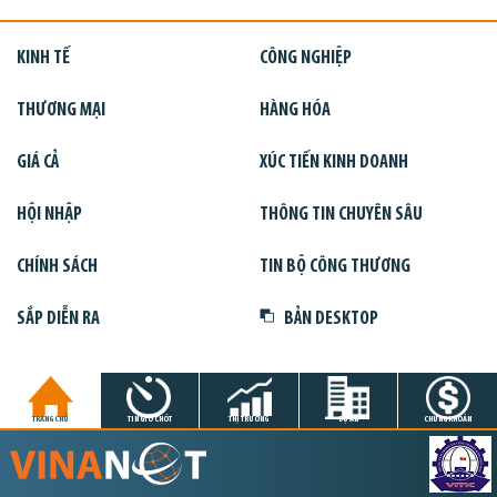
KINH TẾ
CÔNG NGHIỆP
THƯƠNG MẠI
HÀNG HÓA
GIÁ CẢ
XÚC TIẾN KINH DOANH
HỘI NHẬP
THÔNG TIN CHUYÊN SÂU
CHÍNH SÁCH
TIN BỘ CÔNG THƯƠNG
SẮP DIỄN RA
BẢN DESKTOP
TRANG CHỦ
TIN GIỜ CHÓT
THỊ TRƯỜNG
DỰ ÁN
CHỨNG KHOÁN