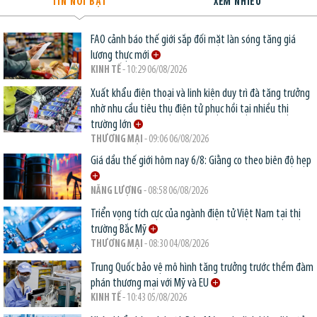
TIN NỔI BẬT
XEM NHIỀU
FAO cảnh báo thế giới sắp đối mặt làn sóng tăng giá
lương thực mới
KINH TẾ
- 10:29 06/08/2026
Xuất khẩu điện thoại và linh kiện duy trì đà tăng trưởng
nhờ nhu cầu tiêu thụ điện tử phục hồi tại nhiều thị
trường lớn
THƯƠNG MẠI
- 09:06 06/08/2026
Giá dầu thế giới hôm nay 6/8: Giằng co theo biên độ hẹp
NĂNG LƯỢNG
- 08:58 06/08/2026
Triển vọng tích cực của ngành điện tử Việt Nam tại thị
trường Bắc Mỹ
THƯƠNG MẠI
- 08:30 04/08/2026
Trung Quốc bảo vệ mô hình tăng trưởng trước thềm đàm
phán thương mại với Mỹ và EU
KINH TẾ
- 10:43 05/08/2026