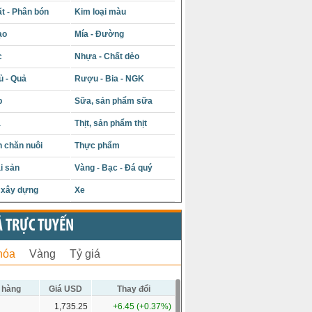
t - Phân bón
Kim loại màu
ạo
Mía - Đường
c
Nhựa - Chất dẻo
ủ - Quả
Rượu - Bia - NGK
p
Sữa, sản phẩm sữa
á
Thịt, sản phẩm thịt
 chăn nuôi
Thực phẩm
i sản
Vàng - Bạc - Đá quý
u xây dựng
Xe
Ả TRỰC TUYẾN
hóa
Vàng
Tỷ giá
 hàng
Giá USD
Thay đổi
1,735.25
+6.45 (+0.37%)