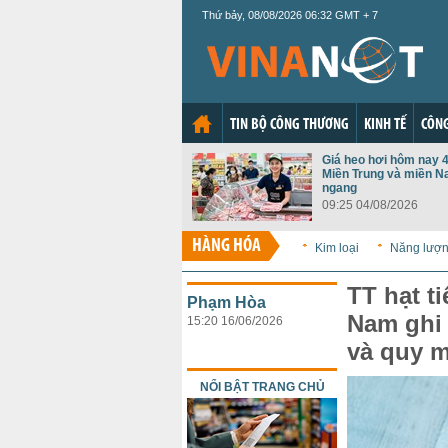
Thứ bảy, 08/08/2026 06:32 GMT + 7
TIN BỘ CÔNG THƯƠNG
KINH TẾ
CÔNG
Giá heo hơi hôm nay 4
Miền Trung và miền N
ngang
09:25 04/08/2026
HÀNG HÓA
Kim loại
Năng lượ
TT hạt t
Phạm Hòa
Nam ghi 
15:20 16/06/2026
và quy m
NỔI BẬT TRANG CHỦ