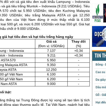
4% đối với cả giá tiêu đen xuất khẩu Lampung – Indonesia
 và giá tiêu trắng Muntok – Indonesia (9.211 USD/tấn). Tiêu
A 570 chốt tại 5.950 USD/tấn; tiêu đen Kuching Malaysia
350 USD/tấn; tiêu trắng Malaysia ASTA có giá 12.250
tiêu đen của Việt Nam đứng ở mức thấp nhất là 6.100
 loại 500 g/l, và mức 6.200 USD/tấn với loại 550 g/l. Giá hạt
 khẩu chốt ở 9.000 USD/tấn.
 giá hạt tiêu đen và hạt tiêu trắng hàng ngày
Giá cả
Thay đổi
(Đơn vị: USD/tấn)
(%)
ung - Indonesia
7.137
+0,34
TIN T
tok - Indonesia
9.211
+0,34
l ASTA 570
5.950
-
Bông - 
ing Malaysia ASTA
9.350
-
laysia ASTA
12.250
-
Cao su
500 g/l Việt Nam
6.100
-
550 g/l Việt Nam
6.200
-
Da giày
ệt Nam ASTA
9.000
-
Dầu mỏ 
nổi bật:
Gỗ - Gi
căng thẳng tại Trung Đông được kỳ vọng sẽ tạo tâm lý tích
Hạt điề
ạt động giao thương quốc tế. Tại Việt Nam, ngành hạt tiêu