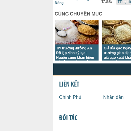
TAGS:
TT hạt t
Đông
CÙNG CHUYÊN MỤC
Thị trường đường Ấn
Giá lúa gạo ngày
Độ lập đỉnh kỷ lục:
trường giao dịc
Nguồn cung khan hiếm
giá gạo xuất kh
gây áp lực lớn trước
giảm trái chiều
mùa lễ hội
LIÊN KẾT
Chính Phủ
Nhân dân
ĐỐI TÁC