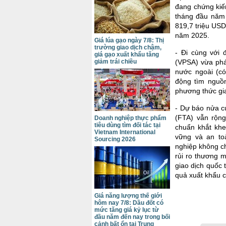
đang chứng kiế
tháng đầu năm 
819,7 triệu USD
năm 2025.
Giá lúa gạo ngày 7/8: Thị
trường giao dịch chậm,
- Đi cùng với 
giá gạo xuất khẩu tăng
giảm trái chiều
(VPSA) vừa phá
nước ngoài (có
động tìm nguồ
phương thức gia
- Dự báo nửa c
(FTA) vẫn rộng
Doanh nghiệp thực phẩm
tiêu dùng tìm đối tác tại
chuẩn khắt khe
Vietnam International
vững và an to
Sourcing 2026
nghiệp không ch
rủi ro thương m
giao dịch quốc 
quả xuất khẩu c
Giá năng lượng thế giới
hôm nay 7/8: Dầu đốt có
mức tăng giá kỷ lục từ
đầu năm đến nay trong bối
cảnh bất ổn tại Trung