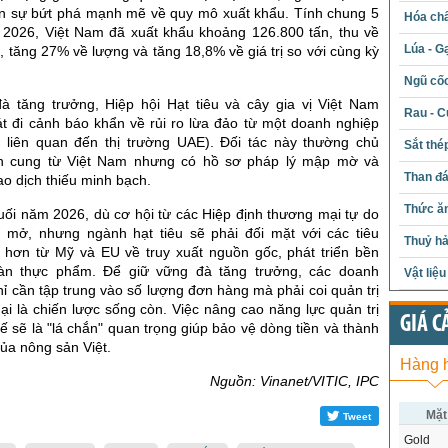
n sự bứt phá mạnh mẽ về quy mô xuất khẩu. Tính chung 5
Hóa chấ
2026, Việt Nam đã xuất khẩu khoảng 126.800 tấn, thu về
Lúa - G
, tăng 27% về lượng và tăng 18,8% về giá trị so với cùng kỳ
Ngũ cố
đà tăng trưởng, Hiệp hội Hạt tiêu và cây gia vị Việt Nam
Rau - C
t đi cảnh báo khẩn về rủi ro lừa đảo từ một doanh nghiệp
 liên quan đến thị trường UAE). Đối tác này thường chủ
Sắt thé
n cung từ Việt Nam nhưng có hồ sơ pháp lý mập mờ và
Than đ
o dịch thiếu minh bạch.
Thức ăn
uối năm 2026, dù cơ hội từ các Hiệp định thương mại tự do
 mở, nhưng ngành hạt tiêu sẽ phải đối mặt với các tiêu
Thuỷ hả
 hơn từ Mỹ và EU về truy xuất nguồn gốc, phát triển bền
àn thực phẩm. Để giữ vững đà tăng trưởng, các doanh
Vật liệ
ỉ cần tập trung vào số lượng đơn hàng mà phải coi quản trị
ại là chiến lược sống còn. Việc nâng cao năng lực quản trị
GIÁ C
tế sẽ là "lá chắn" quan trọng giúp bảo vệ dòng tiền và thành
ủa nông sản Việt.
Hàng 
Nguồn: Vinanet/VITIC, IPC
Mặt
Tweet
Gold