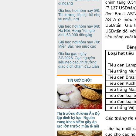
chỉnh tăng 0,3
đi ngang
(7.137 USD/tấn)
Giá heo hơi hôm nay 5/8:
đen Brazil AST
Thị trường tiếp tục lùi nhẹ
tại nhiều nơi
ASTA ở mức 9.
USD/tấn. Giá 
Giá heo hơi hôm nay 6/8:
Hà Nội, Hưng Yên giữ
USD/tấn đối với
đỉnh 63.000 đồng/kg
tiêu trắng xuất
Giá heo hơi hôm nay 7/8:
Miền Bắc neo mức cao
Bảng
Loại hạt tiêu
Giá lúa gạo ngày
3/8/2026: Gạo nguyên
liệu neo cao, thị trường
Tiêu đen Lamp
giao dịch chậm đầu tuần
Tiêu trắng Mun
Tiêu đen Brazi
TIN GIỜ CHÓT
Tiêu đen Kuch
Tiêu trắng Ma
Tiêu đen loại 
Tiêu đen loại 
Tiêu trắng Vi
Thị trường đường Ấn Độ
lập đỉnh kỷ lục: Nguồn
Các thông tin 
cung khan hiếm gây áp
lực lớn trước mùa lễ hội
- Sự hạ nhiệt 
cực cho các ho