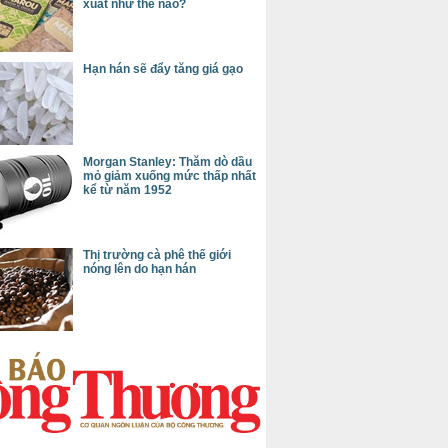
xuất như thế nào?
Hạn hán sẽ đẩy tăng giá gạo
Morgan Stanley: Thăm dò dầu
mỏ giảm xuống mức thấp nhất
kể từ năm 1952
Thị trường cà phê thế giới
nóng lên do hạn hán