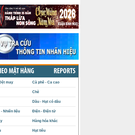
HEO MẶT HÀNG
REPORTS
Dệt may
Cà phê - Ca cao
Chè
Dầu - Hạt có dầu
- Nhiên liệu
Điện - Điện tử
ấy
Hàng hóa khác
u
Hạt tiêu