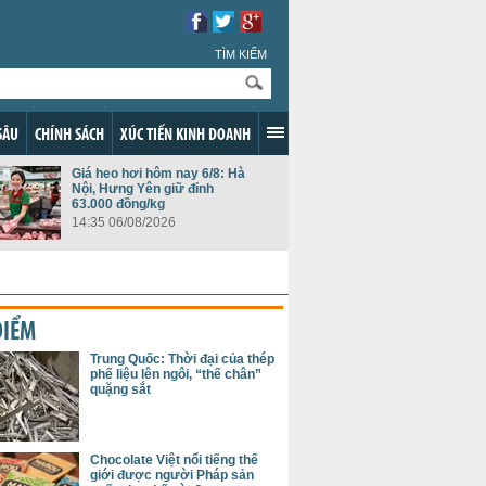
TÌM KIẾM
SÂU
CHÍNH SÁCH
XÚC TIẾN KINH DOANH
Giá heo hơi hôm nay 6/8: Hà
Nội, Hưng Yên giữ đỉnh
63.000 đồng/kg
14:35 06/08/2026
ĐIỂM
Trung Quốc: Thời đại của thép
phế liệu lên ngôi, “thế chân”
quặng sắt
Chocolate Việt nổi tiếng thế
giới được người Pháp sản