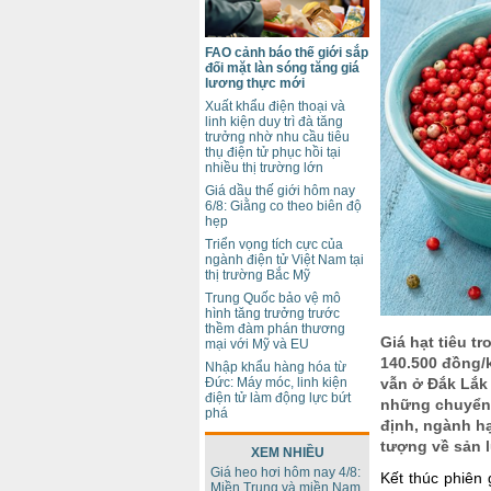
FAO cảnh báo thế giới sắp
đối mặt làn sóng tăng giá
lương thực mới
Xuất khẩu điện thoại và
linh kiện duy trì đà tăng
trưởng nhờ nhu cầu tiêu
thụ điện tử phục hồi tại
nhiều thị trường lớn
Giá dầu thế giới hôm nay
6/8: Giằng co theo biên độ
hẹp
Triển vọng tích cực của
ngành điện tử Việt Nam tại
thị trường Bắc Mỹ
Trung Quốc bảo vệ mô
hình tăng trưởng trước
thềm đàm phán thương
Giá hạt tiêu 
mại với Mỹ và EU
140.500 đồng/k
Nhập khẩu hàng hóa từ
Đức: Máy móc, linh kiện
vẫn ở Đắk Lắk 
điện tử làm động lực bứt
những chuyển b
phá
định, ngành h
tượng về sản 
XEM NHIỀU
Giá heo hơi hôm nay 4/8:
Kết thúc phiên 
Miền Trung và miền Nam