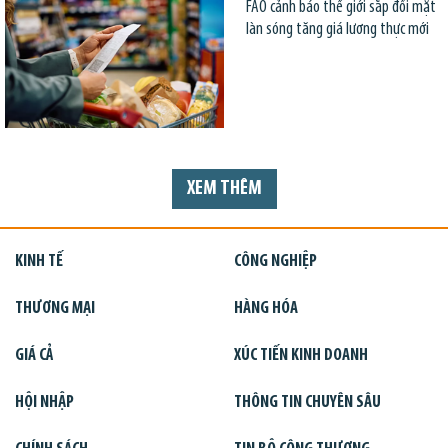
FAO cảnh báo thế giới sắp đối mặt
làn sóng tăng giá lương thực mới
XEM THÊM
KINH TẾ
CÔNG NGHIỆP
THƯƠNG MẠI
HÀNG HÓA
GIÁ CẢ
XÚC TIẾN KINH DOANH
HỘI NHẬP
THÔNG TIN CHUYÊN SÂU