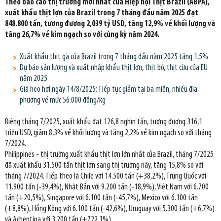
Theo báo cáo thị trường mới nhất của Hiệp hội Thịt Brazil (ABPA),
xuất khẩu thịt lợn của Brazil trong 7 tháng đầu năm 2025 đạt
848.800 tấn, tương đương 2,039 tỷ USD, tăng 12,9% về khối lượng và
tăng 26,7% về kim ngạch so với cùng kỳ năm 2024.
Xuất khẩu thịt gà của Brazil trong 7 tháng đầu năm 2025 tăng 1,5%
Dự báo sản lượng và xuất nhập khẩu thịt lợn, thịt bò, thịt cừu của EU
năm 2025
Giá heo hơi ngày 14/8/2025: Tiếp tục giảm tại ba miền, nhiều địa
phương về mức 56.000 đồng/kg
Riêng tháng 7/2025, xuất khẩu đạt 126,8 nghìn tấn, tương đương 316,1
triệu USD, giảm 8,3% về khối lượng và tăng 2,2% về kim ngạch so với tháng
7/2024.
Philippines - thị trường xuất khẩu thịt lợn lớn nhất của Brazil, tháng 7/2025
đã xuất khẩu 31.500 tấn thịt lợn sang thị trường này, tăng 15,8% so với
tháng 7/2024. Tiếp theo là Chile với 14.500 tấn (+38,2%), Trung Quốc với
11.900 tấn (-39,4%), Nhật Bản với 9.200 tấn (-18,9%), Việt Nam với 6.700
tấn (+20,5%), Singapore với 6.100 tấn (-45,7%), Mexico với 6.100 tấn
(+8,8%), Hồng Kông với 6.100 tấn (-42,6%), Uruguay với 5.300 tấn (+6,7%)
và Achentina với 3.200 tấn (+722,1%).