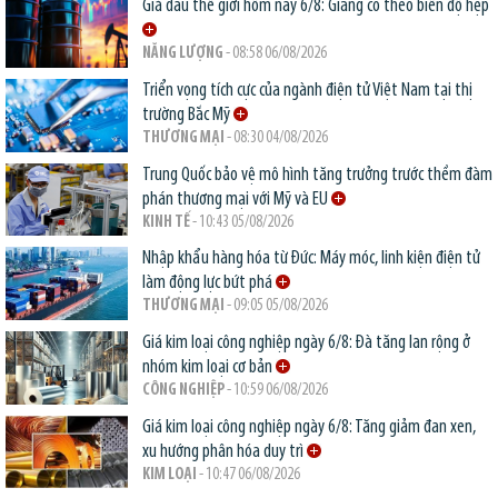
Giá dầu thế giới hôm nay 6/8: Giằng co theo biên độ hẹp
NĂNG LƯỢNG
- 08:58 06/08/2026
Triển vọng tích cực của ngành điện tử Việt Nam tại thị
trường Bắc Mỹ
THƯƠNG MẠI
- 08:30 04/08/2026
Trung Quốc bảo vệ mô hình tăng trưởng trước thềm đàm
phán thương mại với Mỹ và EU
KINH TẾ
- 10:43 05/08/2026
Nhập khẩu hàng hóa từ Đức: Máy móc, linh kiện điện tử
làm động lực bứt phá
THƯƠNG MẠI
- 09:05 05/08/2026
Giá kim loại công nghiệp ngày 6/8: Đà tăng lan rộng ở
nhóm kim loại cơ bản
CÔNG NGHIỆP
- 10:59 06/08/2026
Giá kim loại công nghiệp ngày 6/8: Tăng giảm đan xen,
xu hướng phân hóa duy trì
KIM LOẠI
- 10:47 06/08/2026