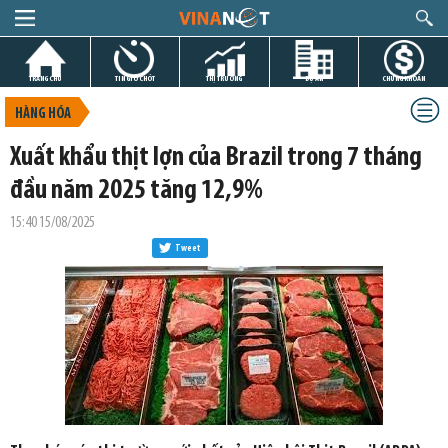
TRANG CHỦ
TIN GIỜ CHÓT
THỊ TRƯỜNG
DỰ ÁN
CHỨNG KHOÁN
HÀNG HÓA
Xuất khẩu thịt lợn của Brazil trong 7 tháng
đầu năm 2025 tăng 12,9%
15:40 15/08/2025
Tweet