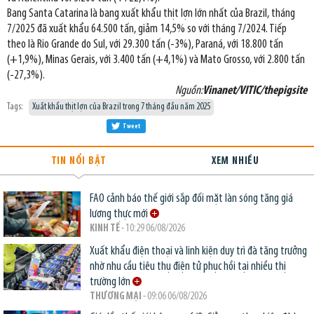
Bang Santa Catarina là bang xuất khẩu thịt lợn lớn nhất của Brazil, tháng
7/2025 đã xuất khẩu 64.500 tấn, giảm 14,5% so với tháng 7/2024. Tiếp
theo là Rio Grande do Sul, với 29.300 tấn (-3%), Paraná, với 18.800 tấn
(+1,9%), Minas Gerais, với 3.400 tấn (+4,1%) và Mato Grosso, với 2.800 tấn
(-27,3%).
Nguồn:
Vinanet/VITIC/thepigsite
Tags:
Xuất khẩu thịt lợn của Brazil trong 7 tháng đầu năm 2025
Tweet
TIN NỔI BẬT
XEM NHIỀU
FAO cảnh báo thế giới sắp đối mặt làn sóng tăng giá
lương thực mới
KINH TẾ
- 10:29 06/08/2026
Xuất khẩu điện thoại và linh kiện duy trì đà tăng trưởng
nhờ nhu cầu tiêu thụ điện tử phục hồi tại nhiều thị
trường lớn
THƯƠNG MẠI
- 09:06 06/08/2026