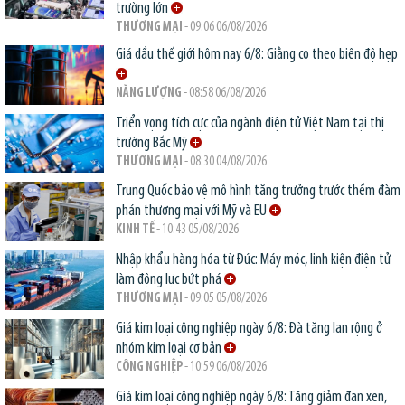
trường lớn
THƯƠNG MẠI
- 09:06 06/08/2026
Giá dầu thế giới hôm nay 6/8: Giằng co theo biên độ hẹp
NĂNG LƯỢNG
- 08:58 06/08/2026
Triển vọng tích cực của ngành điện tử Việt Nam tại thị
trường Bắc Mỹ
THƯƠNG MẠI
- 08:30 04/08/2026
Trung Quốc bảo vệ mô hình tăng trưởng trước thềm đàm
phán thương mại với Mỹ và EU
KINH TẾ
- 10:43 05/08/2026
Nhập khẩu hàng hóa từ Đức: Máy móc, linh kiện điện tử
làm động lực bứt phá
THƯƠNG MẠI
- 09:05 05/08/2026
Giá kim loại công nghiệp ngày 6/8: Đà tăng lan rộng ở
nhóm kim loại cơ bản
CÔNG NGHIỆP
- 10:59 06/08/2026
Giá kim loại công nghiệp ngày 6/8: Tăng giảm đan xen,