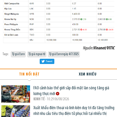
Nguồn:
Vinanet/VITIC
Tags:
Tỷ giá Euro
Tỷ giá ngoại tệ
Tỷ giá Euro ngày 4/7/2025
Tweet
TIN NỔI BẬT
XEM NHIỀU
FAO cảnh báo thế giới sắp đối mặt làn sóng tăng giá
lương thực mới
KINH TẾ
- 10:29 06/08/2026
Xuất khẩu điện thoại và linh kiện duy trì đà tăng trưởng
nhờ nhu cầu tiêu thụ điện tử phục hồi tại nhiều thị