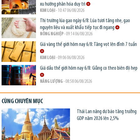
xu hướng phân hóa duy trì
KIM LOẠI
- 10:47 06/08/2026
Thị trường lúa gạo ngày 6/8: Lúa tươi tăng nhẹ, gạo
nguyên liệu và xuất khẩu tiếp tục đi ngang
NÔNG NGHIỆP
- 09:14 06/08/2026
Giá vàng thế giới hôm nay 6/8: Tăng vọt lên đỉnh 7 tuần
KIM LOẠI
- 09:06 06/08/2026
Giá dầu thế giới hôm nay 6/8: Giằng co theo biên độ hẹp
NĂNG LƯỢNG
- 08:58 06/08/2026
CÙNG CHUYÊN MỤC
Thái Lan nâng dự báo tăng trưởng
GDP năm 2026 lên 2,5%