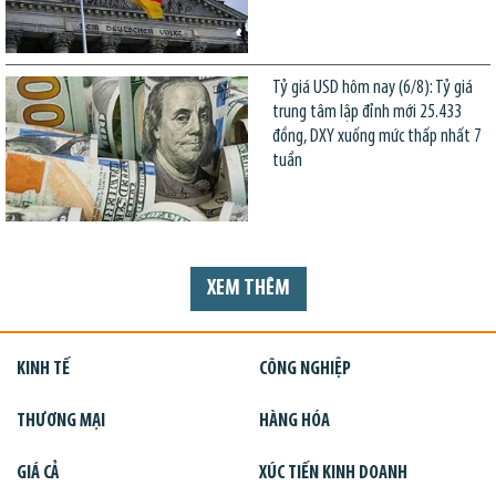
Tỷ giá USD hôm nay (6/8): Tỷ giá
trung tâm lập đỉnh mới 25.433
đồng, DXY xuống mức thấp nhất 7
tuần
XEM THÊM
KINH TẾ
CÔNG NGHIỆP
THƯƠNG MẠI
HÀNG HÓA
GIÁ CẢ
XÚC TIẾN KINH DOANH