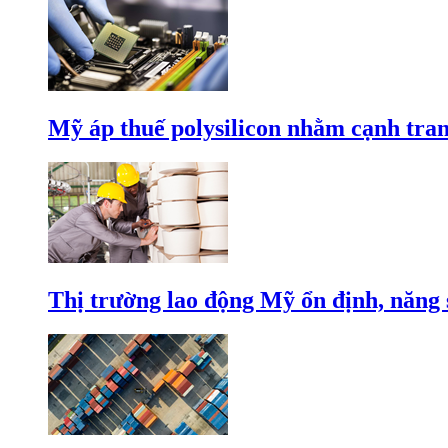
Mỹ áp thuế polysilicon nhằm cạnh tran
Thị trường lao động Mỹ ổn định, năng 