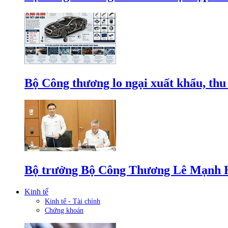
Bộ Công thương lo ngại xuất khẩu, thu
Bộ trưởng Bộ Công Thương Lê Mạnh Hùn
Kinh tế
Kinh tế - Tài chính
Chứng khoán