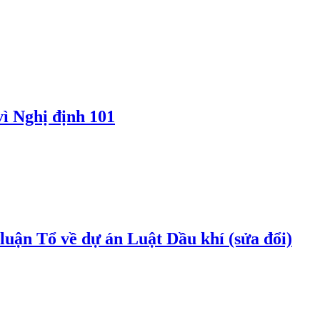
vì Nghị định 101
uận Tổ về dự án Luật Dầu khí (sửa đổi)