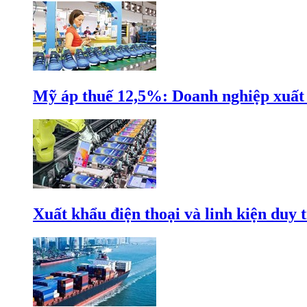
Mỹ áp thuế 12,5%: Doanh nghiệp xuất k
Xuất khẩu điện thoại và linh kiện duy t