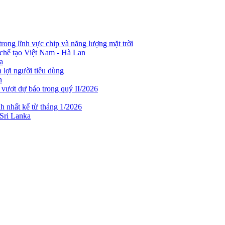
rong lĩnh vực chip và năng lượng mặt trời
chế tạo Việt Nam - Hà Lan
a
lợi người tiêu dùng
n
 vượt dự báo trong quý II/2026
h nhất kể từ tháng 1/2026
 Sri Lanka