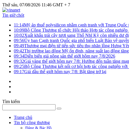
Thứ sáu, 07/08/2026 11:46 GMT + 7
Tin giờ chót
11:14
Mỹ áp thuế polysilicon nhằm cạnh tranh với Trung Quốc t
10:09
Bộ Công Thương tổ chức Hội thảo Hợp tác công nghiệp 
10:02
Xuất khẩu trái cây tươi sang Thổ Nhĩ Kỳ còn nhiều dư đị
09:56
Ủy ban Cạnh tranh Quốc gia phổ biến Luật Bảo vệ quyền 
09:49
Thương mại điện tử tiếp sức tiêu thụ nhãn lồng Hưng Yê
09:42
Thị trường lao động Mỹ ổn định, năng suất lao động tăng
09:34
Diễn biến giá nông sản thế giới hôm nay 7/8/2026
09:32
Giá vàng thế giới hôm nay 7/8: Hướng đến tuần tăng mạn
09:25
Bộ Công Thương kết nối cơ hội hợp tác công nghiệp với
09:17
Giá dầu thế giới hôm nay 7/8: Bật tăng trở lại
Tìm kiếm
Trang chủ
Tin bộ công thương
Đảng & Bác Hồ