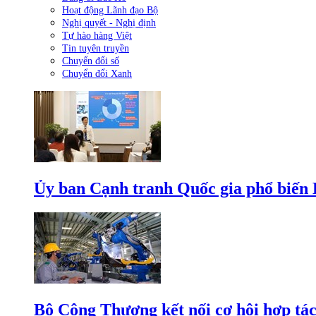
Hoạt động Lãnh đạo Bộ
Nghị quyết - Nghị định
Tự hào hàng Việt
Tin tuyên truyền
Chuyển đổi số
Chuyển đổi Xanh
Ủy ban Cạnh tranh Quốc gia phổ biến L
Bộ Công Thương kết nối cơ hội hợp tác