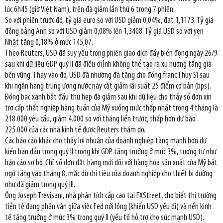
lúc 6h45 (giờ Việt Nam), trên đà giảm lần thứ 6 trong 7 phiên.
So với phiên trước đó, tỷ giá euro so với USD giảm 0,04%, đạt 1,1173. Tỷ giá
đồng bảng Anh so với USD giảm 0,08% lên 1,3408. Tỷ giá USD so với yen
Nhật tăng 0,18% ở mức 145,07.
Theo Reuters, USD đã suy yếu trong phiên giao dịch đầy biến động ngày 26/9
sau khi dữ liệu GDP quý II đã điều chỉnh không thể tạo ra xu hướng tăng giá
bền vững. Thay vào đó, USD đã nhường đà tăng cho đồng franc Thụy Sĩ sau
khi ngân hàng trung ương nước này cắt giảm lãi suất 25 điểm cơ bản (bps).
Đồng bạc xanh bắt đầu thu hẹp đà giảm sau khi dữ liệu cho thấy số đơn xin
trợ cấp thất nghiệp hàng tuần của Mỹ xuống mức thấp nhất trong 4 tháng là
218.000 yêu cầu, giảm 4.000 so với tháng liền trước, thấp hơn dự báo
225.000 của các nhà kinh tế được Reuters thăm dò.
Các báo cáo khác cho thấy lợi nhuận của doanh nghiệp tăng mạnh hơn dự
kiến ban đầu trong quý II trong khi GDP tăng trưởng ở mức 3%, tương tự như
báo cáo sơ bộ. Chỉ số đơn đặt hàng mới đối với hàng hóa sản xuất của Mỹ bất
ngờ tăng vào tháng 8, mặc dù chi tiêu của doanh nghiệp cho thiết bị dường
như đã giảm trong quý III.
Ông Joseph Trevisani, nhà phân tích cấp cao tại FXStreet, cho biết thị trường
tiền tệ đang phân vân giữa việc Fed nới lỏng (khiến USD yếu đi) và nền kinh
tế tăng trưởng ở mức 3% trong quý II (yếu tố hỗ trợ cho sức mạnh USD).