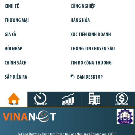
KINH TẾ
CÔNG NGHIỆP
THƯƠNG MẠI
HÀNG HÓA
GIÁ CẢ
XÚC TIẾN KINH DOANH
HỘI NHẬP
THÔNG TIN CHUYÊN SÂU
CHÍNH SÁCH
TIN BỘ CÔNG THƯƠNG
SẮP DIỄN RA
BẢN DESKTOP
TRANG CHỦ
TIN GIỜ CHÓT
THỊ TRƯỜNG
DỰ ÁN
CHỨNG KHOÁN
Bộ Công Thương - Trung tâm Thông tin Công Nghiệp và Thương mại (VITIC)