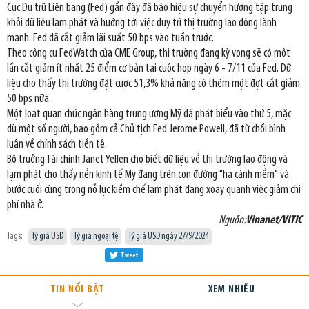
Cục Dự trữ Liên bang (Fed) gần đây đã báo hiệu sự chuyển hướng tập trung
khỏi dữ liệu lạm phát và hướng tới việc duy trì thị trường lao động lành
mạnh. Fed đã cắt giảm lãi suất 50 bps vào tuần trước.
Theo công cụ FedWatch của CME Group, thị trường đang kỳ vọng sẽ có một
lần cắt giảm ít nhất 25 điểm cơ bản tại cuộc họp ngày 6 - 7/11 của Fed. Dữ
liệu cho thấy thị trường đặt cược 51,3% khả năng có thêm một đợt cắt giảm
50 bps nữa.
Một loạt quan chức ngân hàng trung ương Mỹ đã phát biểu vào thứ 5, mặc
dù một số người, bao gồm cả Chủ tịch Fed Jerome Powell, đã từ chối bình
luận về chính sách tiền tệ.
Bộ trưởng Tài chính Janet Yellen cho biết dữ liệu về thị trường lao động và
lạm phát cho thấy nền kinh tế Mỹ đang trên con đường "hạ cánh mềm" và
bước cuối cùng trong nỗ lực kiềm chế lạm phát đang xoay quanh việc giảm chi
phí nhà ở.
Nguồn:
Vinanet/VITIC
Tags:
Tỷ giá USD
Tỷ giá ngoại tệ
Tỷ giá USD ngày 27/9/2024
Tweet
TIN NỔI BẬT
XEM NHIỀU