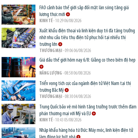
FAO cảnh báo thế giới sắp đối mặt làn sóng tăng giá
lương thực mới
KINH TẾ
- 10:29 06/08/2026
Xuất khẩu điện thoại và linh kiện duy trì đà tăng trưởng
nhờ nhu cầu tiêu thụ điện tử phục hồi tại nhiều thị
trường lớn
THƯƠNG MẠI
- 09:06 06/08/2026
Giá dầu thế giới hôm nay 6/8: Giằng co theo biên độ hẹp
NĂNG LƯỢNG
- 08:58 06/08/2026
Triển vọng tích cực của ngành điện tử Việt Nam tại thị
trường Bắc Mỹ
THƯƠNG MẠI
- 08:30 04/08/2026
Trung Quốc bảo vệ mô hình tăng trưởng trước thềm đàm
phán thương mại với Mỹ và EU
KINH TẾ
- 10:43 05/08/2026
Nhập khẩu hàng hóa từ Đức: Máy móc, linh kiện điện tử
làm động lực bứt phá