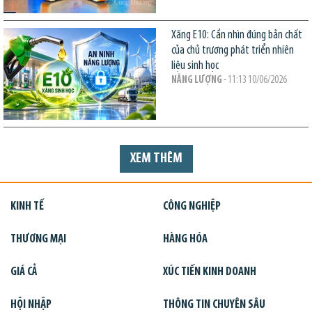
Xăng E10: Cần nhìn đúng bản chất
của chủ trương phát triển nhiên
liệu sinh học
NĂNG LƯỢNG
- 11:13 10/06/2026
XEM THÊM
KINH TẾ
CÔNG NGHIỆP
THƯƠNG MẠI
HÀNG HÓA
GIÁ CẢ
XÚC TIẾN KINH DOANH
HỘI NHẬP
THÔNG TIN CHUYÊN SÂU