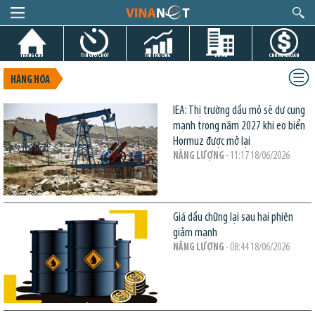
TRANG CHỦ
TIN GIỜ CHÓT
THỊ TRƯỜNG
DỰ ÁN
CHỨNG KHOÁN
HÀNG HÓA
IEA: Thị trường dầu mỏ sẽ dư cung
mạnh trong năm 2027 khi eo biển
Hormuz được mở lại
NĂNG LƯỢNG
- 11:17 18/06/2026
Giá dầu chững lại sau hai phiên
giảm mạnh
NĂNG LƯỢNG
- 08:44 18/06/2026