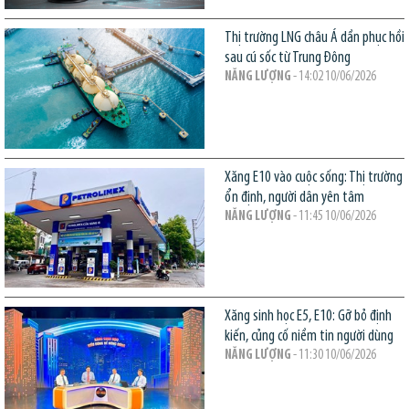
Thị trường LNG châu Á dần phục hồi
sau cú sốc từ Trung Đông
NĂNG LƯỢNG
- 14:02 10/06/2026
Xăng E10 vào cuộc sống: Thị trường
ổn định, người dân yên tâm
NĂNG LƯỢNG
- 11:45 10/06/2026
Xăng sinh học E5, E10: Gỡ bỏ định
kiến, củng cố niềm tin người dùng
NĂNG LƯỢNG
- 11:30 10/06/2026